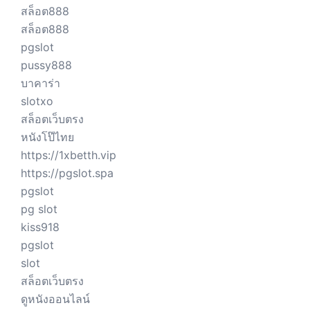
สล็อต888
สล็อต888
pgslot
pussy888
บาคาร่า
slotxo
สล็อตเว็บตรง
หนังโป๊ไทย
https://1xbetth.vip
https://pgslot.spa
pgslot
pg slot
kiss918
pgslot
slot
สล็อตเว็บตรง
ดูหนังออนไลน์