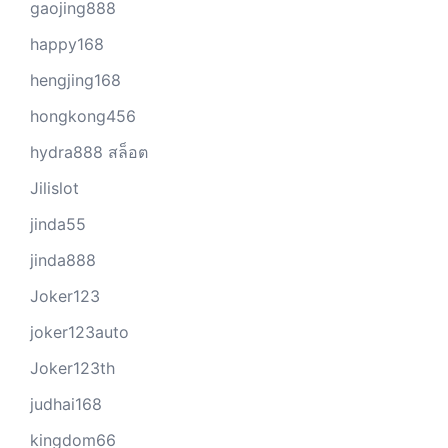
gaojing888
happy168
hengjing168
hongkong456
hydra888 สล็อต
Jilislot
jinda55
jinda888
Joker123
joker123auto
Joker123th
judhai168
kingdom66