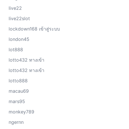
live22
live22slot
lockdown168 เข้าสู่ระบบ
london45
lot888
lotto432 ทางเข้า
lotto432 ทางเข้า
lotto888
macau69
mars95
monkey789
ngernn