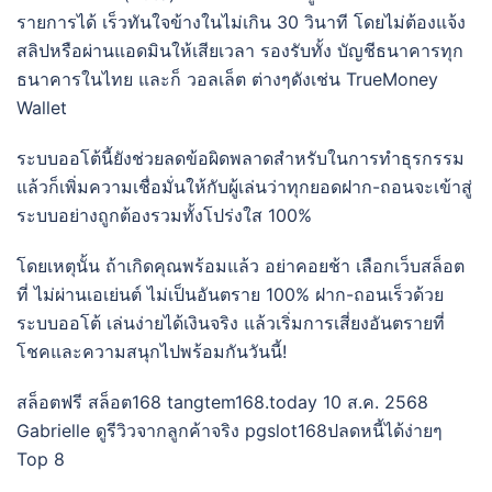
รายการได้ เร็วทันใจข้างในไม่เกิน 30 วินาที โดยไม่ต้องแจ้ง
สลิปหรือผ่านแอดมินให้เสียเวลา รองรับทั้ง บัญชีธนาคารทุก
ธนาคารในไทย และก็ วอลเล็ต ต่างๆดังเช่น TrueMoney
Wallet
ระบบออโต้นี้ยังช่วยลดข้อผิดพลาดสำหรับในการทำธุรกรรม
แล้วก็เพิ่มความเชื่อมั่นให้กับผู้เล่นว่าทุกยอดฝาก-ถอนจะเข้าสู่
ระบบอย่างถูกต้องรวมทั้งโปร่งใส 100%
โดยเหตุนั้น ถ้าเกิดคุณพร้อมแล้ว อย่าคอยช้า เลือกเว็บสล็อต
ที่ ไม่ผ่านเอเย่นต์ ไม่เป็นอันตราย 100% ฝาก-ถอนเร็วด้วย
ระบบออโต้ เล่นง่ายได้เงินจริง แล้วเริ่มการเสี่ยงอันตรายที่
โชคและความสนุกไปพร้อมกันวันนี้!
สล็อตฟรี สล็อต168 tangtem168.today 10 ส.ค. 2568
Gabrielle ดูรีวิวจากลูกค้าจริง pgslot168ปลดหนี้ได้ง่ายๆ
Top 8