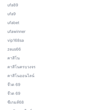
ufa89
ufa9
ufabet
ufawinner
vip168sa
zeus66
คาสิโน
คาสิโนครบวงจร
คาสิโนออนไลน์
จ๊วด 69
จ๊วด 69
ซีเกมส์68