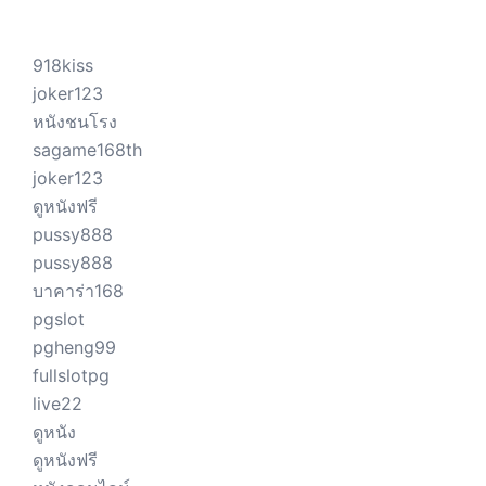
918kiss
joker123
หนังชนโรง
sagame168th
joker123
ดูหนังฟรี
pussy888
pussy888
บาคาร่า168
pgslot
pgheng99
fullslotpg
live22
ดูหนัง
ดูหนังฟรี