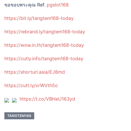
ขอขอบพระคุณ Ref.
pgslot168
https://bit.ly/tangtem168-today
https://rebrand.ly/tangtem168-today
https://wow.in.th/tangtem168-today
https://cutly.info/tangtem168-today
https://shorturl.asia/EJ8md
https://cutt.ly/xrWVth5o
https://t.co/VBHeU163yd
TANGTEM168