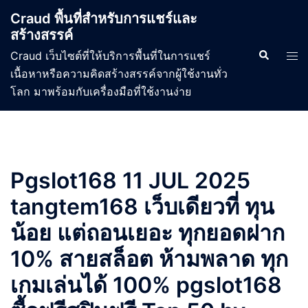
Skip
Craud พื้นที่สำหรับการแชร์และ
to
สร้างสรรค์
content
Search
Tog
Craud เว็บไซต์ที่ให้บริการพื้นที่ในการแชร์
men
เนื้อหาหรือความคิดสร้างสรรค์จากผู้ใช้งานทั่ว
โลก มาพร้อมกับเครื่องมือที่ใช้งานง่าย
Pgslot168 11 JUL 2025
tangtem168 เว็บเดียวที่ ทุน
น้อย แต่ถอนเยอะ ทุกยอดฝาก
10% สายสล็อต ห้ามพลาด ทุก
เกมเล่นได้ 100% pgslot168