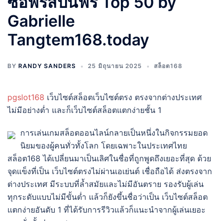
ซื้อฟรีสปินฟรี Top 50 by
Gabrielle
Tangtem168.today
BY
RANDY SANDERS
25 มิถุนายน 2025
สล็อต168
pgslot168
เว็บไซต์สล็อตเว็บไซต์ตรง ตรงจากต่างประเทศ
ไม่มีอย่างต่ำ และก็เว็บไซต์สล็อตแตกง่ายชั้น 1
การเล่นเกมสล็อตออนไลน์กลายเป็นหนึ่งในกิจกรรมยอด
นิยมของผู้คนทั่วทั้งโลก โดยเฉพาะในประเทศไทย
สล็อต168 ได้เปลี่ยนมาเป็นเลิศในชื่อที่ถูกพูดถึงเยอะที่สุด ด้วย
จุดแข็งที่เป็น เว็บไซต์ตรงไม่ผ่านเอเย่นต์ เชื่อถือได้ ส่งตรงจาก
ต่างประเทศ มีระบบที่ล้ำสมัยและไม่มีอันตราย รองรับผู้เล่น
ทุกระดับแบบไม่มีขั้นต่ำ แล้วก็ยังขึ้นชื่อว่าเป็น เว็บไซต์สล็อต
แตกง่ายอันดับ 1 ที่ได้รับการรีวิวแล้วก็แนะนำจากผู้เล่นเยอะ