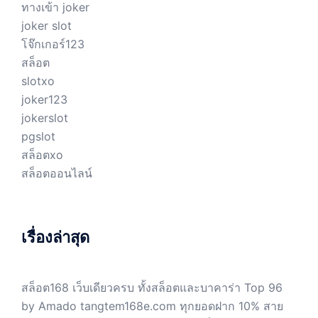
ทางเข้า joker
joker slot
โจ๊กเกอร์123
สล็อต
slotxo
joker123
jokerslot
pgslot
สล็อตxo
สล็อตออนไลน์
เรื่องล่าสุด
สล็อต168 เว็บเดียวครบ ทั้งสล็อตและบาคาร่า Top 96
by Amado tangtem168e.com ทุกยอดฝาก 10% สาย