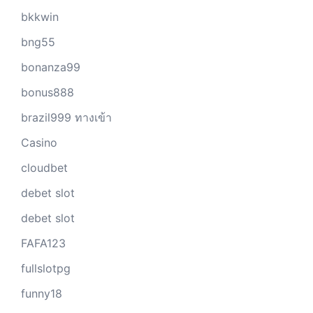
bkkwin
bng55
bonanza99
bonus888
brazil999 ทางเข้า
Casino
cloudbet
debet slot
debet slot
FAFA123
fullslotpg
funny18