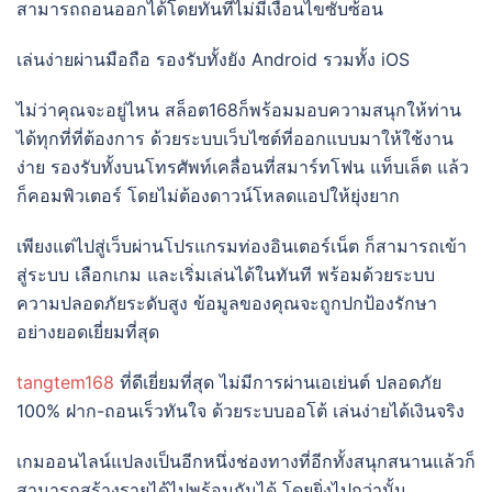
สามารถถอนออกได้โดยทันทีไม่มีเงื่อนไขซับซ้อน
เล่นง่ายผ่านมือถือ รองรับทั้งยัง Android รวมทั้ง iOS
ไม่ว่าคุณจะอยู่ไหน สล็อต168ก็พร้อมมอบความสนุกให้ท่าน
ได้ทุกที่ที่ต้องการ ด้วยระบบเว็บไซต์ที่ออกแบบมาให้ใช้งาน
ง่าย รองรับทั้งบนโทรศัพท์เคลื่อนที่สมาร์ทโฟน แท็บเล็ต แล้ว
ก็คอมพิวเตอร์ โดยไม่ต้องดาวน์โหลดแอปให้ยุ่งยาก
เพียงแต่ไปสู่เว็บผ่านโปรแกรมท่องอินเตอร์เน็ต ก็สามารถเข้า
สู่ระบบ เลือกเกม และเริ่มเล่นได้ในทันที พร้อมด้วยระบบ
ความปลอดภัยระดับสูง ข้อมูลของคุณจะถูกปกป้องรักษา
อย่างยอดเยี่ยมที่สุด
tangtem168
ที่ดีเยี่ยมที่สุด ไม่มีการผ่านเอเย่นต์ ปลอดภัย
100% ฝาก-ถอนเร็วทันใจ ด้วยระบบออโต้ เล่นง่ายได้เงินจริง
เกมออนไลน์แปลงเป็นอีกหนึ่งช่องทางที่อีกทั้งสนุกสนานแล้วก็
สามารถสร้างรายได้ไปพร้อมกันได้ โดยยิ่งไปกว่านั้น