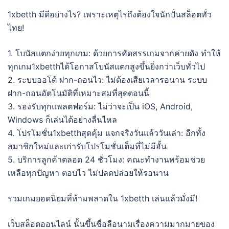
1xbetth มีดีอย่างไร? เพราะเหตุไรถึงต้องใจนักปั่นสล็อตทั่ว
ไทย!
1. โบนัสแตกง่ายทุกเกม: ด้วยการคัดสรรเกมจากค่ายดัง ทำให้
ทุกเกม1xbetthได้โอกาสโบนัสแตกสูงขึ้นยิ่งกว่าเว็บทั่วไป
2. ระบบออโต้ ฝาก-ถอนไว: ไม่ต้องเสียเวลารอนาน ระบบ
ฝาก-ถอนอัตโนมัติที่เหมาะสมที่สุดตอนนี้
3. รองรับทุกแพลตฟอร์ม: ไม่ว่าจะเป็น iOS, Android,
Windows ก็เล่นได้อย่างลื่นไหล
4. โปรโมชั่น1xbetthสุดคุ้ม แจกจริงวันแล้ววันเล่า: อีกทั้ง
สมาชิกใหม่และเก่ารับโปรโมชั่นเต็มที่ไม่มีอั้น
5. บริการลูกค้าตลอด 24 ชั่วโมง: คณะทำงานพร้อมช่วย
เหลือทุกปัญหา ตอบไว ไม่ปลดปล่อยให้รอนาน
รวมเกมยอดนิยมที่ห้ามพลาดใน 1xbetth เล่นแล้วมั่งมี!
เว็บสล็อตออนไลน์ นั้นขึ้นชื่อลือนามเรื่องความมากมายของ