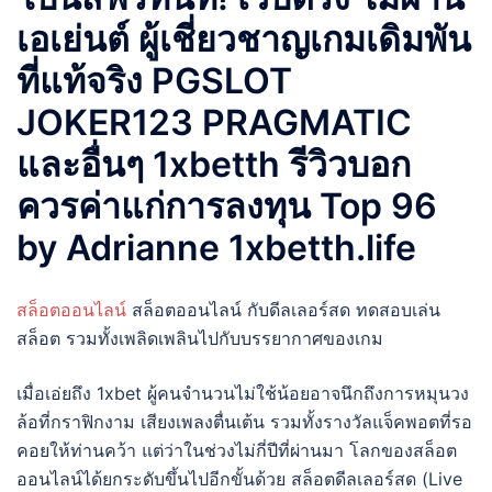
เอเย่นต์ ผู้เชี่ยวชาญเกมเดิมพัน
ที่แท้จริง PGSLOT
JOKER123 PRAGMATIC
และอื่นๆ 1xbetth รีวิวบอก
ควรค่าแก่การลงทุน Top 96
by Adrianne 1xbetth.life
สล็อตออนไลน์
สล็อตออนไลน์ กับดีลเลอร์สด ทดสอบเล่น
สล็อต รวมทั้งเพลิดเพลินไปกับบรรยากาศของเกม
เมื่อเอ่ยถึง 1xbet ผู้คนจำนวนไม่ใช้น้อยอาจนึกถึงการหมุนวง
ล้อที่กราฟิกงาม เสียงเพลงตื่นเต้น รวมทั้งรางวัลแจ็คพอตที่รอ
คอยให้ท่านคว้า แต่ว่าในช่วงไม่กี่ปีที่ผ่านมา โลกของสล็อต
ออนไลน์ได้ยกระดับขึ้นไปอีกขั้นด้วย สล็อตดีลเลอร์สด (Live