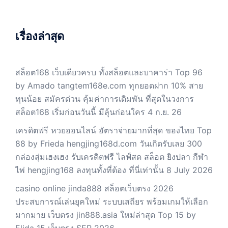
เรื่องล่าสุด
สล็อต168 เว็บเดียวครบ ทั้งสล็อตและบาคาร่า Top 96
by Amado tangtem168e.com ทุกยอดฝาก 10% สาย
ทุนน้อย สมัครด่วน คุ้มค่าการเดิมพัน ที่สุดในวงการ
สล็อต168 เริ่มก่อนวันนี้ มีลุ้นก่อนใคร 4 ก.ย. 26
เครดิตฟรี หวยออนไลน์ อัตราจ่ายมากที่สุด ของไทย Top
88 by Frieda hengjing168d.com วันเกิดรับเลย 300
กล่องสุ่มเฮงเฮง รับเครดิตฟรี ไลฟ์สด สล็อต ยิงปลา กีฬา
ไพ่ hengjing168 ลงทุนทั้งที่ต้อง ที่นี่เท่านั้น 8 July 2026
casino online jinda888 สล็อตเว็บตรง 2026
ประสบการณ์เล่นยุคใหม่ ระบบเสถียร พร้อมเกมให้เลือก
มากมาย เว็บตรง jin888.asia ใหม่ล่าสุด Top 15 by
Elida 15 เว็บตรง SEP 2026