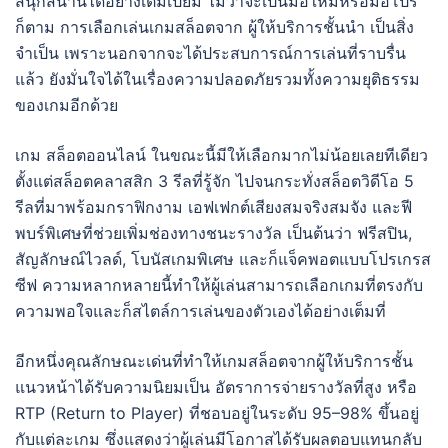
สนุกสนานได้อย่างเต็มเปี่ยม ไม่ว่าจะเป็นมือใหม่หรือมือโปร
ก็ตาม การเลือกเล่นเกมสล็อตจาก ผู้ให้บริการชั้นนำ เป็นสิ่ง
จำเป็น เพราะนอกจากจะได้ประสบการณ์การเล่นที่ราบรื่น
แล้ว ยังมั่นใจได้ในเรื่องความปลอดภัยรวมทั้งความยุติธรรม
ของเกมอีกด้วย
เกม สล็อตออนไลน์ ในขณะนี้มีให้เลือกมากไม่น้อยเลยทีเดียว
ตั้งแต่สล็อตคลาสสิก 3 รีลที่รู้จัก ไปจนกระทั่งสล็อตวิดีโอ 5
รีลที่มาพร้อมกราฟิกงาม เอฟเฟกต์เสียงสมจริงสมจัง และฟี
พบร์พิเศษที่ช่วยเพิ่มช่องทางชนะรางวัล เป็นต้นว่า ฟรีสปิน,
สัญลักษณ์ไวลด์, โบนัสเกมพิเศษ และก็แจ็คพอตแบบโปรเกรส
ซีฟ ความหลากหลายนี้ทำให้ผู้เล่นสามารถเลือกเกมที่ตรงกับ
ความพอใจและก็สไตล์การเล่นของตัวเองได้อย่างเต็มที่
อีกหนึ่งคุณลักษณะเด่นที่ทำให้เกมสล็อตจากผู้ให้บริการชั้น
แนวหน้าได้รับความนิยมเป็น อัตราการจ่ายรางวัลที่สูง หรือ
RTP (Return to Player) ที่ชอบอยู่ในระดับ 95–98% ขึ้นอยู่
กับแต่ละเกม ซึ่งแสดงว่าผู้เล่นมีโอกาสได้รับผลตอบแทนกลับ