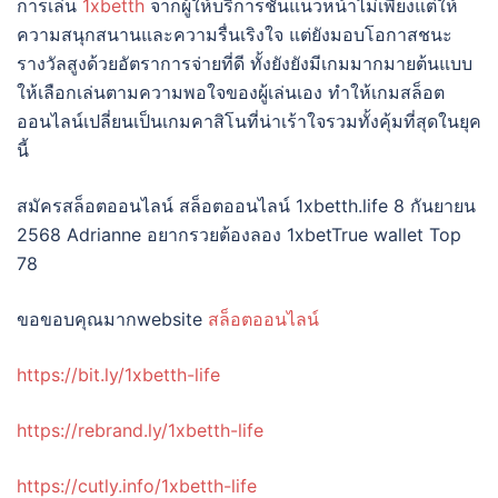
การเล่น
1xbetth
จากผู้ให้บริการชั้นแนวหน้าไม่เพียงแต่ให้
ความสนุกสนานและความรื่นเริงใจ แต่ยังมอบโอกาสชนะ
รางวัลสูงด้วยอัตราการจ่ายที่ดี ทั้งยังยังมีเกมมากมายต้นแบบ
ให้เลือกเล่นตามความพอใจของผู้เล่นเอง ทำให้เกมสล็อต
ออนไลน์เปลี่ยนเป็นเกมคาสิโนที่น่าเร้าใจรวมทั้งคุ้มที่สุดในยุค
นี้
สมัครสล็อตออนไลน์ สล็อตออนไลน์ 1xbetth.life 8 กันยายน
2568 Adrianne อยากรวยต้องลอง 1xbetTrue wallet Top
78
ขอขอบคุณมากwebsite
สล็อตออนไลน์
https://bit.ly/1xbetth-life
https://rebrand.ly/1xbetth-life
https://cutly.info/1xbetth-life