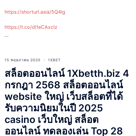
https://shorturl.asia/5Q4lg
https://t.co/dl1eCAxcIz
…
15 พฤษภาคม 2025
1XBET
สล็อตออนไลน์ 1Xbetth.biz 4
กรกฎา 2568 สล็อตออนไลน์
website ใหญ่ เว็บสล็อตที่ได้
รับความนิยมในปี 2025
casino เว็บใหญ่ สล็อต
ออนไลน์ ทดลองเล่น Top 28