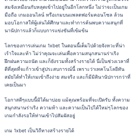
สมจังเหมือนกับหลุดเข้าไปอยู่ในอีกโลกหนึ่ง ไม่ว่าจะเป็นเกม
มือถือ เกมออนไลน์ หรือเกมบนแพลตฟอร์มคอนโซล ล้วน
มอบโอกาสให้ผู้เล่นได้ศึกษาและทำการค้นพบความสนุกที่
นานัปการแล้วก็แบบการแข่งขันที่เข้มข้น
โลกของการเล่นเกม 1xbet ในตอนนี้เต็มไปด้วยจังหวะที่น่า
เร้าใจและท้า ไม่ว่าคุณจะเล่นเพื่อความสนุกสนานร่าเริง
ฝึกฝนความถนัด และก็ยังรวมทั้งสร้างรายได้ นี่เป็นช่วงเวลาที่
ดีที่สุดที่จะก้าวเข้าสู่ประสบการณ์นี้ เพราะว่าเทคโนโลยีทัน
สมัยได้ทำให้เกมเข้าถึงง่าย สมจริง และก็มีมิตินานัปการกว่าที่
เคยเป็นมา
โอกาสดีๆแบบนี้มิได้มาบ่อย แม้คุณพร้อมที่จะเปิดรับ ทั้งความ
สนุกสนานร่าเริง ความท้า และความเป็นไปได้ใหม่ๆโลกของ
เกมกำลังรอให้ท่านเข้าไปสัมผัสอยู่
เกม 1xbet เป็นวิถีทางสร้างรายได้