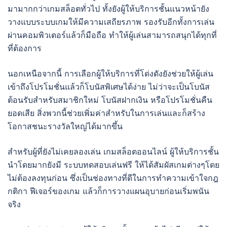
มามากกว่าเกมสล็อตทั่วไป ทั้งยังผู้ให้บริการชั้นแนวหน้ายัง
วางแบบระบบเกมให้มีความเสถียรภาพ รองรับอีกทั้งการเล่น
ผ่านคอมพิวเตอร์แล้วก็มือถือ ทำให้ผู้เล่นสามารถสนุกได้ทุกที่
ที่ต้องการ
นอกเหนือจากนี้ การเลือกผู้ให้บริการที่โด่งดังยังช่วยให้ผู้เล่น
เข้าถึงโปรโมชั่นแล้วก็โบนัสพิเศษได้ง่าย ไม่ว่าจะเป็นโบนัส
ต้อนรับสำหรับสมาชิกใหม่ โบนัสฝากเงิน หรือโปรโมชั่นคืน
ยอดเสีย สิ่งพวกนี้ช่วยเพิ่มค่าสำหรับในการเล่นและก็สร้าง
โอกาสชนะรางวัลใหญ่ได้มากขึ้น
สำหรับผู้ที่ยังไม่เคยลองเล่น เกมสล็อตออนไลน์ ผู้ให้บริการชั้น
นำโดยมากยังมี ระบบทดสอบเล่นฟรี ให้ได้สัมผัสเกมต่างๆโดย
ไม่ต้องลงทุนก่อน ซึ่งเป็นช่องทางที่ดีในการทำความเข้าใจกฎ
กติกา ฟีเจอร์ของเกม แล้วก็การวางแผนอุบายก่อนเริ่มพนัน
จริง