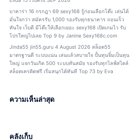
บาคาร่า 16 กรกฎา 69 sexy168 รู้ก่อนเลือกโต๊ะ เล่นได้
มั่นใจกว่า สมัครรับ 1,000 รองรับทุกธนาคาร ถอนเร็ว
ทันใจ เว็บดี มีโต๊ะให้เลือกเยอะ sexy168 เปิดเกมไว รับ
โปรใหญ่ไปเลย Top 9 by Janine Sexy168c.com
Jinda55 jin55.guru 4 August 2026 สล็อต55
มาตรฐานดี ระบบแน่น เล่นแล้วสบายใจ ปั้นทุนจิ๋มเป็นทุน
ใหญ่ แจกวันเกิด 500 ระบบทันสมัย รองรับทุกไลฟ์สไตล์
สล็อตเครดิตฟรี เริ่มสนุกได้ทันที Top 73 by Eva
ความเห็นล่าสุด
คลังเก็บ