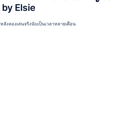
 by Elsie
หลังลองเล่นจริงนับเป็นเวลาหลายเดือน