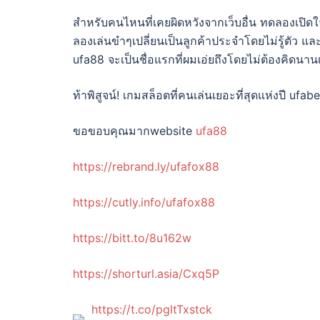
สำหรับคนไหนที่เคยผิดหวังจากเว็บอื่น ทดลองเปิดใจให
ลองเล่นขำๆเปลี่ยนเป็นลูกค้าประจำโดยไม่รู้ตัว แ
ufa88 จะเป็นชื่อแรกที่ผมเอ่ยถึงโดยไม่ต้องคิดนา
ท้าพิสูจน์! เกมสล็อตที่คนเล่นเยอะที่สุดแห่งปี 
ขอขอบคุณมากwebsite
ufa88
https://rebrand.ly/ufafox88
https://cutly.info/ufafox88
https://bitt.to/8u162w
https://shorturl.asia/Cxq5P
https://t.co/pgltTxstck