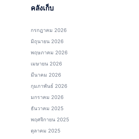
คลังเก็บ
่
กรกฎาคม 2026
มิถุนายน 2026
พฤษภาคม 2026
เมษายน 2026
มีนาคม 2026
กุมภาพันธ์ 2026
มกราคม 2026
ธันวาคม 2025
พฤศจิกายน 2025
ตุลาคม 2025