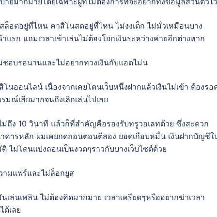
ายมากมายโดยเฉพาะผู้ที่ไม่ต้องการที่จะอยากทิ้งข้อมูลส่วนตัวไว
็อตอยู่ที่ไหน คาสิโนสดอยู่ที่ไหน ไม่งงเต็ก ไม่มั่วเหมือนบาง
้าแรก แถมเวลาเข้าเล่นไม่ต้องโยกเงินระหว่างค่ายอีกต่างหาก
ไม่ชอบรอนานและไม่อยากทวงเงินกับแอดไม่น
่นคาสิโนออนไลน์ เนื่องจากเคยโดนเว็บหนึ่งฝากแล้วเงินไม่เข้า ต้องร
รมณ์เสียมากจนถึงเลิกเล่นไปเลย
ไม่ถึง 10 วินาที แล้วก็ที่สำคัญคือรองรับทรูวอเลทด้วย ซึ่งสะดวก
นาคารหลัก ผมเคยกดถอนตอนตีสอง ยอดเกือบหมื่น เงินฝากบัญชีใ
ัติ ไม่โดนแบ่งถอนเป็นงวดๆราวกับบางเว็บไซต์ด้วย
ความแฟร์และไม่ล็อกยูส
ราะมันเล่นเพลิน ไม่ต้องคิดมากมาย เวลาเครียดๆหรืออยากฆ่าเวลา
นได้เลย