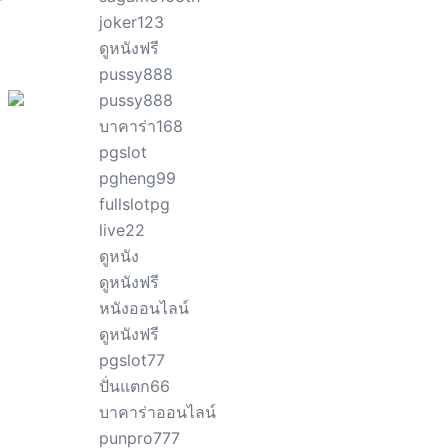
joker123
ดูหนังฟรี
pussy888
pussy888
บาคาร่า168
pgslot
pgheng99
fullslotpg
live22
ดูหนัง
ดูหนังฟรี
หนังออนไลน์
ดูหนังฟรี
pgslot77
ปั่นแตก66
บาคาร่าออนไลน์
punpro777