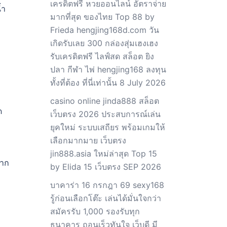
เครดิตฟรี หวยออนไลน์ อัตราจ่าย
้ำ
มากที่สุด ของไทย Top 88 by
Frieda hengjing168d.com วัน
เกิดรับเลย 300 กล่องสุ่มเฮงเฮง
รับเครดิตฟรี ไลฟ์สด สล็อต ยิง
ปลา กีฬา ไพ่ hengjing168 ลงทุน
ทั้งที่ต้อง ที่นี่เท่านั้น 8 July 2026
casino online jinda888 สล็อต
ด
เว็บตรง 2026 ประสบการณ์เล่น
ยุคใหม่ ระบบเสถียร พร้อมเกมให้
เลือกมากมาย เว็บตรง
jin888.asia ใหม่ล่าสุด Top 15
จาก
by Elida 15 เว็บตรง SEP 2026
บาคาร่า 16 กรกฎา 69 sexy168
รู้ก่อนเลือกโต๊ะ เล่นได้มั่นใจกว่า
สมัครรับ 1,000 รองรับทุก
ธนาคาร ถอนเร็วทันใจ เว็บดี มี