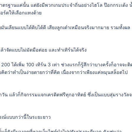
มาตรฐานแค่นั้น แต่ยังมีพวกเกมประจำถิ่นอย่างไฮโล ป๊อกกระเด้ง น
อร์ตให้เลือกแทงด้วย
เลียนแบบได้ดิบได้ดี เสียงลูกเต๋าเหมือนจริงมากมาย รวมทั้งผล
กล้าจัดแบบไม่มัดมือต่อย และทำเทิร์นได้จริง
ได้เพิ่ม 100 เทิร์น 3 เท่า ช่วงแรกก็รู้สึกว่าบางครั้งก็อาจจะติ
ิดว่าทำเป็นง่ายดายกว่าที่คิด เนื่องจากว่าเพียงแค่หมุนสล็อตไป
วัน แล้วก็กิจกรรมแจกเครดิตฟรีทุกอาทิตย์ ซึ่งเป็นแบบสุ่มรางวัล
มบูรณ์แบบกว่านี้ในระยะยาว
็ยังมีบางจุดที่หากเว็บไซต์นำไปปรับปรุงจะดีมาก ดังเช่นว่า