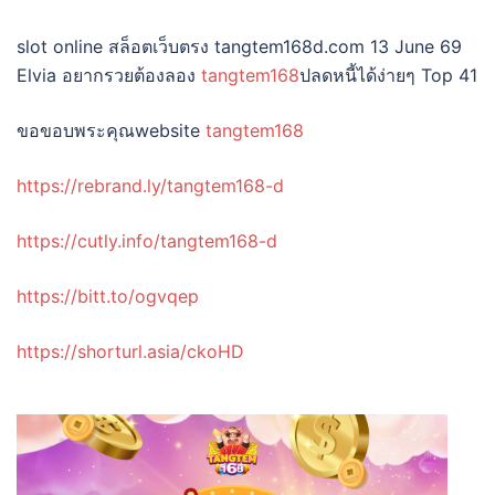
slot online สล็อตเว็บตรง tangtem168d.com 13 June 69
Elvia อยากรวยต้องลอง
tangtem168
ปลดหนี้ได้ง่ายๆ Top 41
ขอขอบพระคุณwebsite
tangtem168
https://rebrand.ly/tangtem168-d
https://cutly.info/tangtem168-d
https://bitt.to/ogvqep
https://shorturl.asia/ckoHD