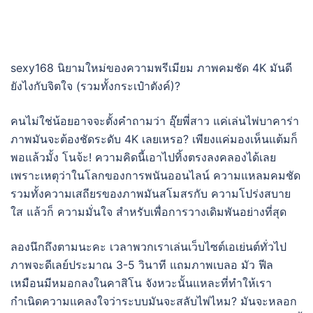
sexy168 นิยามใหม่ของความพรีเมียม ภาพคมชัด 4K มันดี
ยังไงกับจิตใจ (รวมทั้งกระเป๋าตังค์)?
คนไม่ใช่น้อยอาจจะตั้งคำถามว่า อุ๊ยพี่สาว แค่เล่นไพ่บาคาร่า
ภาพมันจะต้องชัดระดับ 4K เลยเหรอ? เพียงแค่มองเห็นแต้มก็
พอแล้วมั้ง โนจ้ะ! ความคิดนี้เอาไปทิ้งตรงลงคลองได้เลย
เพราะเหตุว่าในโลกของการพนันออนไลน์ ความแหลมคมชัด
รวมทั้งความเสถียรของภาพมันสโมสรกับ ความโปร่งสบาย
ใส แล้วก็ ความมั่นใจ สำหรับเพื่อการวางเดิมพันอย่างที่สุด
ลองนึกถึงตามนะคะ เวลาพวกเราเล่นเว็บไซต์เอเย่นต์ทั่วไป
ภาพจะดีเลย์ประมาณ 3-5 วินาที แถมภาพเบลอ มัว ฟีล
เหมือนมีหมอกลงในคาสิโน จังหวะนั้นแหละที่ทำให้เรา
กำเนิดความแคลงใจว่าระบบมันจะสลับไพ่ไหม? มันจะหลอก