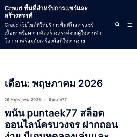
Skip
Craud พื้นที่สำหรับการแชร์และ
to
สร้างสรรค์
content
Search
Tog
Craud เว็บไซต์ที่ให้บริการพื้นที่ในการแชร์
men
เนื้อหาหรือความคิดสร้างสรรค์จากผู้ใช้งานทั่ว
โลก มาพร้อมกับเครื่องมือที่ใช้งานง่าย
เดือน:
พฤษภาคม 2026
29 พฤษภาคม 2026
ปั่นแตก77
พนัน puntaek77 สล็อต
ออนไลน์ครบวงจร ฝากถอน
ง่าย มีเกมทดลองเล่นและ