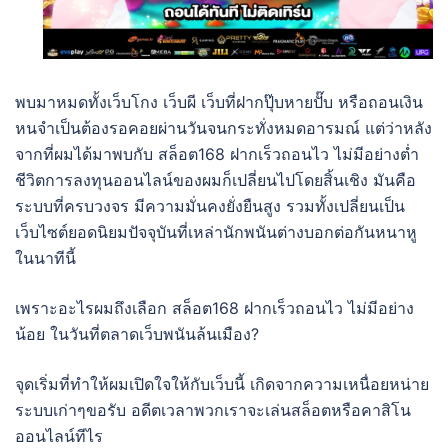
พบมาหมดทั้งเว็บโกง เว็บผี เว็บที่ฝากปุ๊บหายปั๊บ หรือถอนเงิน
หนจำเป็นต้องรอคอยผ่านวันจนกระทั่งหมดอารมณ์ แต่ว่าหลัง
จากที่ผมได้มาพบกับ สล็อต168 ฝากเร็วถอนไว ไม่มีอย่างต่ำ
ชีวิตการลงทุนออนไลน์ของผมก็เปลี่ยนไปโดยสิ้นเชิง มันคือ
ระบบที่ครบวงจร มีความมั่นคงยั่งยืนสูง รวมทั้งเปลี่ยนเป็น
เว็บไซต์ยอดนิยมปัจจุบันที่เหล่านักพนันต่างบอกต่อกันหนาหู
ในนาทีนี้
เพราะอะไรผมถึงเลือก สล็อต168 ฝากเร็วถอนไว ไม่มีอย่าง
น้อย ในวันที่ตลาดเว็บพนันล้นเมือง?
จุดเริ่มที่ทำให้ผมเปิดใจให้กับเว็บนี้ เกิดจากความเหนื่อยหน่าย
ระบบเก่าๆขอรับ อดีตเวลาพวกเราจะเล่นสล็อตหรือคาสิโน
ออนไลน์ทีไร