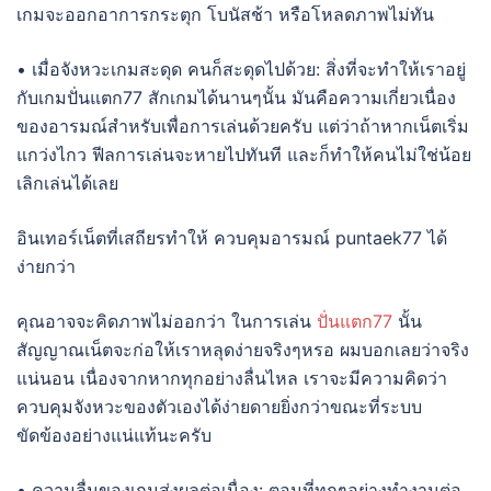
เกมจะออกอาการกระตุก โบนัสช้า หรือโหลดภาพไม่ทัน
• เมื่อจังหวะเกมสะดุด คนก็สะดุดไปด้วย: สิ่งที่จะทำให้เราอยู่
กับเกมปั่นแตก77 สักเกมได้นานๆนั้น มันคือความเกี่ยวเนื่อง
ของอารมณ์สำหรับเพื่อการเล่นด้วยครับ แต่ว่าถ้าหากเน็ตเริ่ม
แกว่งไกว ฟีลการเล่นจะหายไปทันที และก็ทำให้คนไม่ใช่น้อย
เลิกเล่นได้เลย
อินเทอร์เน็ตที่เสถียรทำให้ ควบคุมอารมณ์ puntaek77 ได้
ง่ายกว่า
คุณอาจจะคิดภาพไม่ออกว่า ในการเล่น
ปั่นแตก77
นั้น
สัญญาณเน็ตจะก่อให้เราหลุดง่ายจริงๆหรอ ผมบอกเลยว่าจริง
แน่นอน เนื่องจากหากทุกอย่างลื่นไหล เราจะมีความคิดว่า
ควบคุมจังหวะของตัวเองได้ง่ายดายยิ่งกว่าขณะที่ระบบ
ขัดข้องอย่างแน่แท้นะครับ
• ความลื่นของเกมส่งผลต่อเนื่อง: ตอนที่ทุกๆอย่างทำงานต่อ