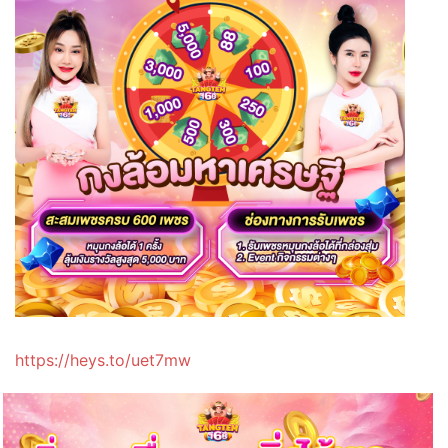
https://heys.to/uet7mw