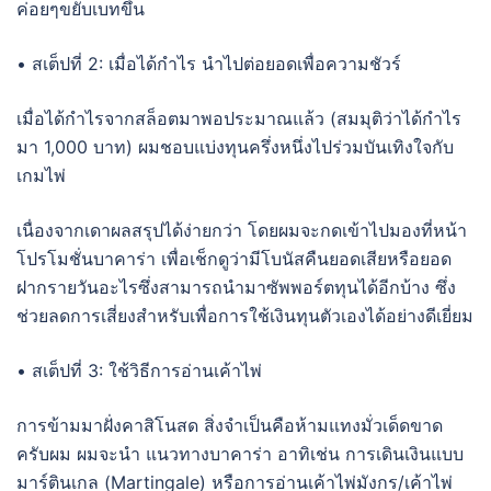
ค่อยๆขยับเบทขึ้น
• สเต็ปที่ 2: เมื่อได้กำไร นำไปต่อยอดเพื่อความชัวร์
เมื่อได้กำไรจากสล็อตมาพอประมาณแล้ว (สมมุติว่าได้กำไร
มา 1,000 บาท) ผมชอบแบ่งทุนครึ่งหนึ่งไปร่วมบันเทิงใจกับ
เกมไพ่
เนื่องจากเดาผลสรุปได้ง่ายกว่า โดยผมจะกดเข้าไปมองที่หน้า
โปรโมชั่นบาคาร่า เพื่อเช็กดูว่ามีโบนัสคืนยอดเสียหรือยอด
ฝากรายวันอะไรซึ่งสามารถนำมาซัพพอร์ตทุนได้อีกบ้าง ซึ่ง
ช่วยลดการเสี่ยงสำหรับเพื่อการใช้เงินทุนตัวเองได้อย่างดีเยี่ยม
• สเต็ปที่ 3: ใช้วิธีการอ่านเค้าไพ่
การข้ามมาฝั่งคาสิโนสด สิ่งจำเป็นคือห้ามแทงมั่วเด็ดขาด
ครับผม ผมจะนำ แนวทางบาคาร่า อาทิเช่น การเดินเงินแบบ
มาร์ตินเกล (Martingale) หรือการอ่านเค้าไพ่มังกร/เค้าไพ่