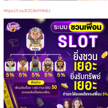
https://t.co/E2C8oYHhGJ