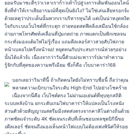
ยอมรับมาซะดีๆว่าเวลาเราก้าวเท้าไปสู่วงการเดิมพันออนไลน์
สิ่งที่ทำให้เราเสียอารมณ์ที่สุดเป็นยังไง? ไม่ใช่เล่นเสียหรอกจ้ะ
ด้วยเหตุว่าประเด็นนั้นพวกเราบริหารทุนได้ แต่เป็นน่าหงุดหงิด
ใจกับระบบเว็บไซต์ที่กระตุก ถ่ายทอดสดฟีลลิ่งเสมือนใช้กล้อง
ถ่ายภาพโทรศัพท์เคลื่อนที่ปุ่มกดถ่าย ภาพแตกเป็นพิกเซลจน
กระทั่งมองแต้มไพ่ไม่รู้เรื่อง แถมดีลเลอร์สาวสวยสับไพ่ภาย
หน้าเบลอไปครึ่งหน้าจอ! หยุดทนกับประสบการณ์ห่วยๆอย่าง
นั้นได้แล้วจ้ะ เนื่องจากว่าวันนี้ตัวแม่จะพาวาร์ปมาทำความ
รู้จักกับที่สุดของความพรีเมียม ซึ่งก็คือ เว็บบาคาร่า168
บอกเลยว่าวินาทีนี้ ถ้าเกิดคนใดยังไม่ทราบชื่อนี้ ถือว่าคุณ
พลาดความเบิกบานใจระดับ High-End ไปอย่างโชคร้าย
เนื่องจากนี่คือ เว็บไซต์ตรง ไม่ผ่านเอเย่นต์ที่ทุบทุกสถิติ
ระบบหลังบ้าน ยกระดับเกมไพ่บาคาร่าให้แปลงเป็นโรงหนัง
ส่วนตัวด้วยสัญญาณสตรีมมิ่งสดส่งตรงจากคาสิโนต่างถิ่นด้วย
ภาพชัดแจ๋วระดับ 4K ชัดเจนระดับที่เห็นชอบเทลชุดบิกินี่ขอ
งดีลเลอร์ ชัดจนถึงมองเห็นหน้าไพ่แบบไม่ต้องเพ่งพินิศให้รอย