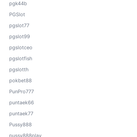
pgk44b
PGSlot
pgslot77
pgslot99
pgslotceo
pgslotfish
pgslotth
pokbet88
PunPro777
puntaek66
puntaek77
Pussy888
pussy888play