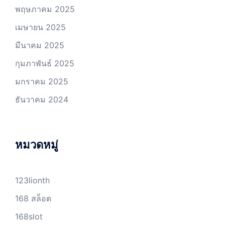
พฤษภาคม 2025
เมษายน 2025
มีนาคม 2025
กุมภาพันธ์ 2025
มกราคม 2025
ธันวาคม 2024
หมวดหมู่
123lionth
168 สล็อต
168slot