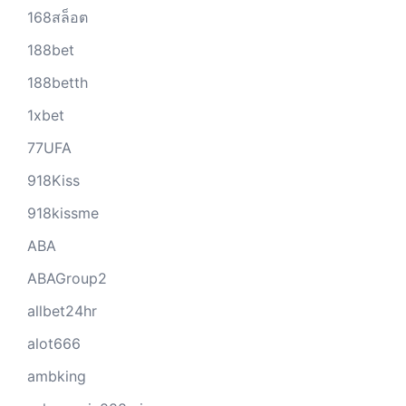
168สล็อต
188bet
188betth
1xbet
77UFA
918Kiss
918kissme
ABA
ABAGroup2
allbet24hr
alot666
ambking