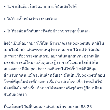
• ไม่จำเป็นต้องใช้เงินมากมายก็บันเทิงใจได้
• ไม่ต้องเป็นห่วงว่าระบบจะโกง
• ไม่ต้องอ่อนล้ากับการติดต่อข้าราชการทุกขั้นตอน
สิ่งจำเป็นที่อยากฝากไว้เป็น ถ้าหากจะเล่นpokbet88 คาสิโน
ออนไลน์ อย่าเล่นเพราะเหตุว่าความอยากได้ แต่ว่าให้เล่น
เพราะว่าต้องการผ่อนคลาย อยากลุ้นสนุกสนาน อยากเปิด
ประสบการณ์ใหม่ๆแล้วคุณจะรู้ว่า คาสิโนออนไลน์มิได้น่า
สยองอย่างที่คิด pokbet บางทีอาจไม่ใช่เว็บไซต์ที่ดีที่สุด
สำหรับทุกคน แม้กระนั้นสำหรับเรา มันเป็นเว็บpokbetที่ตอบ
โจทย์ที่สุดในช่วงที่ต้องการเริ่มต้น แล้วก็เราเชื่อว่าคนไม่ใช่
น้อยที่ยังไม่กล้าเริ่ม ถ้าหากได้ทดลองจริงๆก็อาจรู้สึกเหมือน
กันกับพวกเรา
ปั่นสล็อตฟรีวันนี้! ทดลองเล่นก่อนใคร pokbet88 26