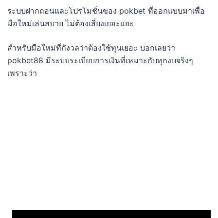
ระบบฝากถอนและโปรโมชั่นของ pokbet ที่ออกแบบมาเพื่อ
มือใหม่เล่นสบาย ไม่ต้องเสี่ยงเยอะแยะ
สำหรับมือใหม่ที่กังวลว่าต้องใช้ทุนเยอะ บอกเลยว่า
pokbet88 มีระบบระเบียบการเงินที่เหมาะกับทุกงบจริงๆ
เพราะว่า