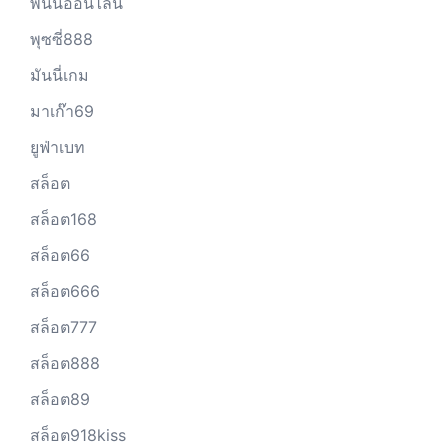
พนันออนไลน์
พุซซี่888
มันนี่เกม
มาเก๊า69
ยูฟ่าเบท
สล็อต
สล็อต168
สล็อต66
สล็อต666
สล็อต777
สล็อต888
สล็อต89
สล็อต918kiss