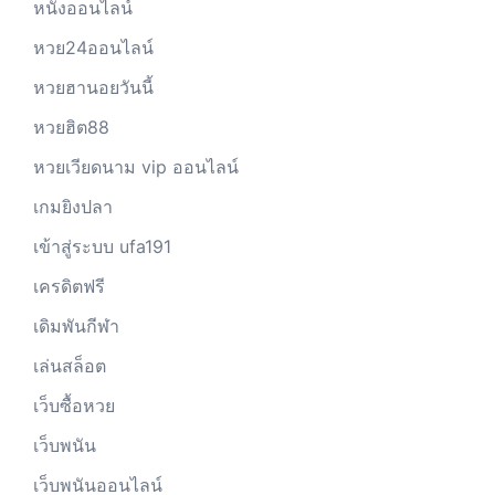
หนังออนไลน์
หวย24ออนไลน์
หวยฮานอยวันนี้
หวยฮิต88
หวยเวียดนาม vip ออนไลน์
เกมยิงปลา
เข้าสู่ระบบ ufa191
เครดิตฟรี
เดิมพันกีฬา
เล่นสล็อต
เว็บซื้อหวย
เว็บพนัน
เว็บพนันออนไลน์