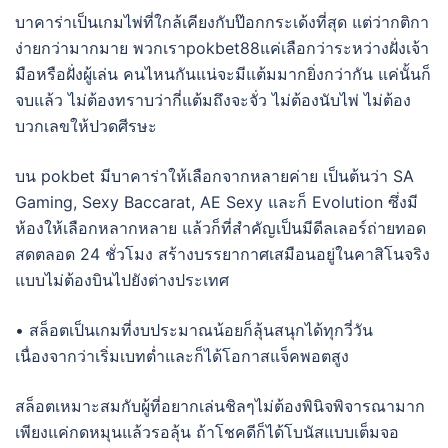
บาคาร่าเป็นเกมไพ่ที่ใกล้เคียงกับป๊อกกระเด้งที่สุด แต่ว่ากติกา
ง่ายกว่ามากมาย พวกเราpokbet88แค่เลือกว่าระหว่างฝั่งเจ้า
มือหรือฝั่งผู้เล่น คนไหนกันแน่จะมีแต้มมากยิ่งกว่ากัน แค่นั้นก็
จบแล้ว ไม่ต้องทราบว่ากี่แต้มถึงจะจั่ว ไม่ต้องนับไพ่ ไม่ต้อง
บวกเลขให้ปวดศีรษะ
บน pokbet มีบาคาร่าให้เลือกจากหลายค่าย เป็นต้นว่า SA
Gaming, Sexy Baccarat, AE Sexy และก็ Evolution ซึ่งมี
ห้องให้เลือกหลากหลาย แล้วก็ที่สำคัญเป็นมีดีลเลอร์ถ่ายทอด
สดตลอด 24 ชั่วโมง สร้างบรรยากาศเสมือนอยู่ในคาสิโนจริง
แบบไม่ต้องบินไปยังต่างประเทศ
• สล็อตเป็นเกมที่งบประมาณน้อยก็ลุ้นสนุกได้ทุกวี่วัน
เนื่องจากว่าเริ่มเบทต่ำและก็ได้โอกาสแจ็คพอตสูง
สล็อตเหมาะสมกับผู้ที่อยากเล่นชิลๆไม่ต้องพินิจพิจารณามาก
เพียงแค่กดหมุนแล้วรอลุ้น ถ้าโชคดีก็ได้โบนัสแบบเต็มจอ