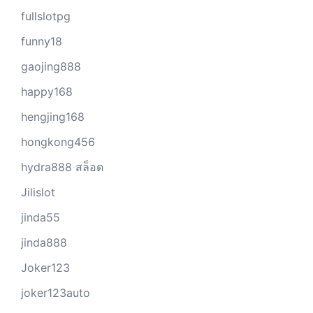
fullslotpg
funny18
gaojing888
happy168
hengjing168
hongkong456
hydra888 สล็อต
Jilislot
jinda55
jinda888
Joker123
joker123auto