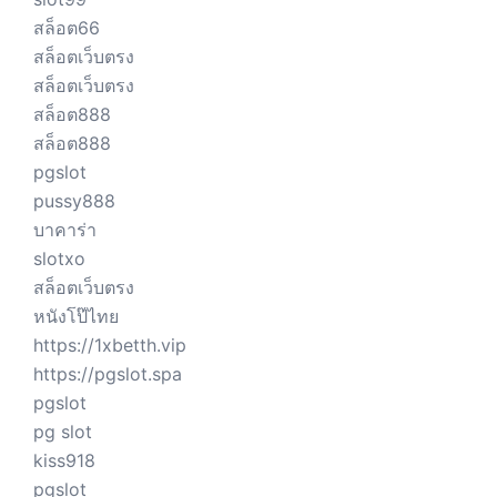
สล็อต66
สล็อตเว็บตรง
สล็อตเว็บตรง
สล็อต888
สล็อต888
pgslot
pussy888
บาคาร่า
slotxo
สล็อตเว็บตรง
หนังโป๊ไทย
https://1xbetth.vip
https://pgslot.spa
pgslot
pg slot
kiss918
pgslot