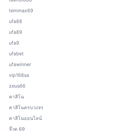
temmax69
ufa88
ufa89
ufa9
ufabet
ufawinner
vip168sa
zeus66
คาสิโน
คาสิโนครบวงจร
คาสิโนออนไลน์
จ๊วด 69