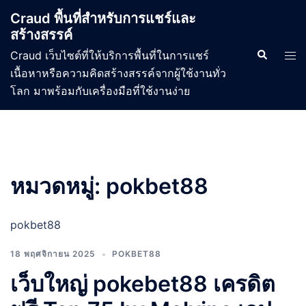
Skip
Craud พื้นที่สำหรับการแชร์และ
to
สร้างสรรค์
content
Search
Tog
Craud เว็บไซต์ที่ให้บริการพื้นที่ในการแชร์
men
เนื้อหาหรือความคิดสร้างสรรค์จากผู้ใช้งานทั่ว
โลก มาพร้อมกับเครื่องมือที่ใช้งานง่าย
หมวดหมู่:
pokbet88
pokbet88
18 พฤศจิกายน 2025
POKBET88
เว็บใหญ่ pokebet88 เครดิต