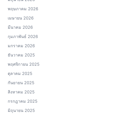
พฤษภาคม 2026
เมษายน 2026
มีนาคม 2026
กุมภาพันธ์ 2026
มกราคม 2026
ธันวาคม 2025
พฤศจิกายน 2025
ตุลาคม 2025
กันยายน 2025
สิงหาคม 2025
กรกฎาคม 2025
มิถุนายน 2025