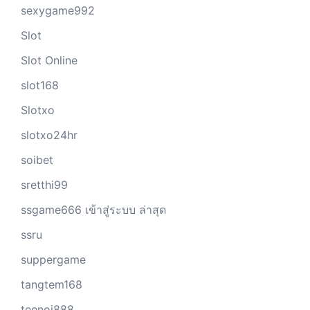
sexygame992
Slot
Slot Online
slot168
Slotxo
slotxo24hr
soibet
sretthi99
ssgame666 เข้าสู่ระบบ ล่าสุด
ssru
suppergame
tangtem168
teenoi888