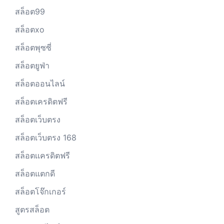
สล็อต99
สล็อตxo
สล็อตพุซซี่
สล็อตยูฟ่า
สล็อตออนไลน์
สล็อตเครดิตฟรี
สล็อตเว็บตรง
สล็อตเว็บตรง 168
สล็อตเเครดิตฟรี
สล็อตแตกดี
สล็อตโจ๊กเกอร์
สูตรสล็อต