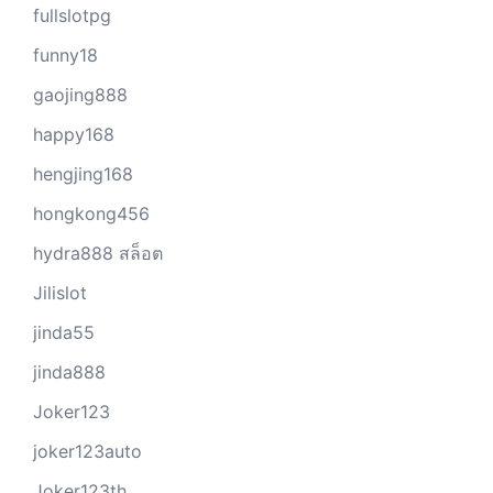
fullslotpg
funny18
gaojing888
happy168
hengjing168
hongkong456
hydra888 สล็อต
Jilislot
jinda55
jinda888
Joker123
joker123auto
Joker123th