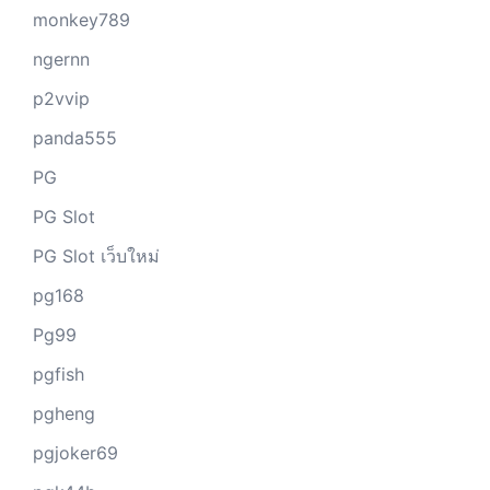
monkey789
ngernn
p2vvip
panda555
PG
PG Slot
PG Slot เว็บใหม่
pg168
Pg99
pgfish
pgheng
pgjoker69