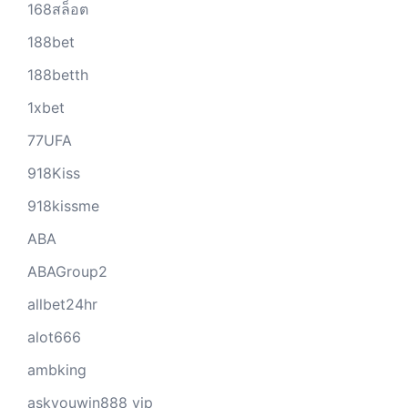
168สล็อต
188bet
188betth
1xbet
77UFA
918Kiss
918kissme
ABA
ABAGroup2
allbet24hr
alot666
ambking
askyouwin888 vip