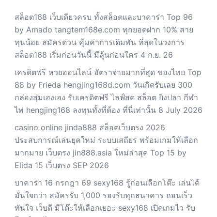
สล็อต168 เว็บเดียวครบ ทั้งสล็อตและบาคาร่า Top 96
by Amado tangtem168e.com ทุกยอดฝาก 10% สาย
ทุนน้อย สมัครด่วน คุ้มค่าการเดิมพัน ที่สุดในวงการ
สล็อต168 เริ่มก่อนวันนี้ มีลุ้นก่อนใคร 4 ก.ย. 26
เครดิตฟรี หวยออนไลน์ อัตราจ่ายมากที่สุด ของไทย Top
88 by Frieda hengjing168d.com วันเกิดรับเลย 300
กล่องสุ่มเฮงเฮง รับเครดิตฟรี ไลฟ์สด สล็อต ยิงปลา กีฬา
ไพ่ hengjing168 ลงทุนทั้งที่ต้อง ที่นี่เท่านั้น 8 July 2026
casino online jinda888 สล็อตเว็บตรง 2026
ประสบการณ์เล่นยุคใหม่ ระบบเสถียร พร้อมเกมให้เลือก
มากมาย เว็บตรง jin888.asia ใหม่ล่าสุด Top 15 by
Elida 15 เว็บตรง SEP 2026
บาคาร่า 16 กรกฎา 69 sexy168 รู้ก่อนเลือกโต๊ะ เล่นได้
มั่นใจกว่า สมัครรับ 1,000 รองรับทุกธนาคาร ถอนเร็ว
ทันใจ เว็บดี มีโต๊ะให้เลือกเยอะ sexy168 เปิดเกมไว รับ