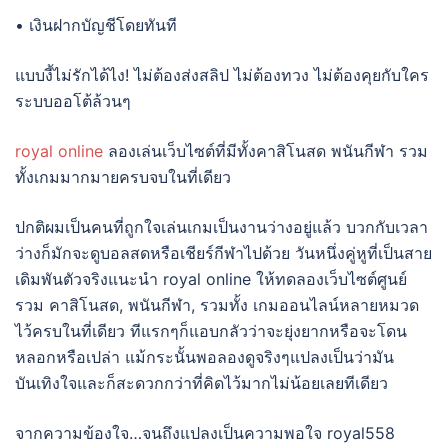
• เงินฝากบัญชีโดยทันที
แบบงี้ไม่รักได้ไง! ไม่ต้องส่งสลิป ไม่ต้องทวง ไม่ต้องคุยกับใคร
ระบบออโต้ล้วนๆ
royal online
ลองเล่นเว็บไซต์ที่มีทั้งคาสิโนสด พนันกีฬา รวม
ทั้งเกมมากมายครบจบในที่เดียว
ปกติผมเป็นคนที่ถูกใจเล่นเกมเป็นงานว่างอยู่แล้ว บวกกับเวลา
ว่างก็มักจะดูบอลสดหรือเชียร์กีฬาไปด้วย วันหนึ่งคู่หูที่เป็นสาย
เดิมพันตัวจริงแนะนำ royal online ให้ทดลองเว็บไซต์ศูนย์
รวม คาสิโนสด, พนันกีฬา, รวมทั้ง เกมออนไลน์หลายหมวด
ไว้ครบในที่เดียว ทีแรกๆก็แอบกลัวว่าจะยุ่งยากหรือจะโดน
หลอกหรือเปล่า แม้กระนั้นพอลองดูจริงๆแปลงเป็นว่ามัน
บันเทิงใจและก็สะดวกกว่าที่คิดไว้มากไม่น้อยเลยทีเดียว
จากความข้องใจ…จนถึงแปลงเป็นความพอใจ royal558