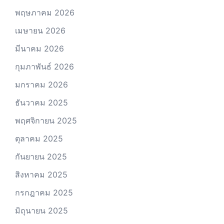
พฤษภาคม 2026
เมษายน 2026
มีนาคม 2026
กุมภาพันธ์ 2026
มกราคม 2026
ธันวาคม 2025
พฤศจิกายน 2025
ตุลาคม 2025
กันยายน 2025
สิงหาคม 2025
กรกฎาคม 2025
มิถุนายน 2025