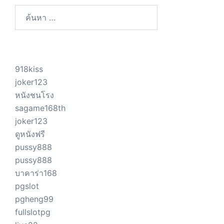
ค้นหา
สำหรับ:
918kiss
joker123
หนังชนโรง
sagame168th
joker123
ดูหนังฟรี
pussy888
pussy888
บาคาร่า168
pgslot
pgheng99
fullslotpg