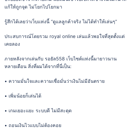
แก้ให้ถูกจุด ไม่โยกไปโยกมา
รู้สึกได้เลยว่าเว็บแห่งนี้ “ดูแลลูกค้าจริง ไม่ได้ทำให้เล่นๆ”
ประสบการณ์โดยรวม royal online เล่นแล้วพอใจที่สุดตั้งแต่
เคยลอง
ภายหลังจากเล่นกับ รอยัล558 เว็บไซต์แห่งนี้มายาวนาน
หลายเดือน สิ่งที่ผมได้จากที่นี่เป็น:
• ความมั่นใจและความเชื่อมั่นว่าเงินไม่มีอันตราย
• เพิ่มน้อยก็เล่นได้
• เกมเยอะแยะ ระบบดี ไม่มีสะดุด
• ถอนเงินไวแบบไม่ต้องคอย