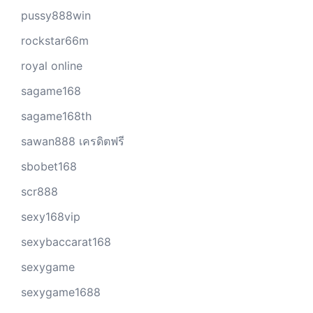
pussy888win
rockstar66m
royal online
sagame168
sagame168th
sawan888 เครดิตฟรี
sbobet168
scr888
sexy168vip
sexybaccarat168
sexygame
sexygame1688