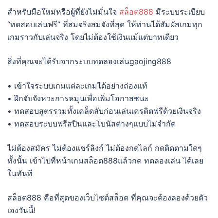
สำหรับมือใหม่หรือผู้ที่ยังไม่มั่นใจ
สล็อต888
มีระบบระเบียบ
“ทดสอบเล่นฟรี” ที่สมจริงสมจังที่สุด ให้ท่านได้สัมผัสเกมทุก
เกมราวกับเล่นจริง โดยไม่ต้องใช้เงินแม้แต่บาทเดียว
สิ่งที่คุณจะได้รับจากระบบทดลองเล่นgaojing888
• เข้าใจระบบเกมแต่ละเกมได้อย่างถ่องแท้
• ฝึกจับจังหวะการหมุนเพื่อเพิ่มโอกาสชนะ
• ทดสอบสูตรรวมทั้งเคล็ดลับก่อนเล่นเครดิตฟรีด้วยเงินจริง
• ทดสอบระบบฟรีสปินและโบนัสต่างๆแบบไม่จำกัด
ไม่ต้องสมัคร ไม่ต้องแชร์ลิงก์ ไม่ต้องกดไลก์ กดติดตามใดๆ
ทั้งนั้น เข้าไปที่หน้าเกมสล็อต888แล้วกด ทดลองเล่น ได้เลย
ในทันที
สล็อต888 คือที่สุดของเว็บไซต์สล็อต ที่คุณจะต้องลองด้วยตัว
เองวันนี้!