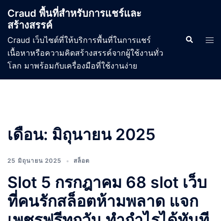
Skip
Craud พื้นที่สำหรับการแชร์และ
to
สร้างสรรค์
content
Search
Tog
Craud เว็บไซต์ที่ให้บริการพื้นที่ในการแชร์
men
เนื้อหาหรือความคิดสร้างสรรค์จากผู้ใช้งานทั่ว
โลก มาพร้อมกับเครื่องมือที่ใช้งานง่าย
เดือน:
มิถุนายน 2025
25 มิถุนายน 2025
สล็อต
Slot 5 กรกฎาคม 68 slot เว็บ
ที่คนรักสล็อตห้ามพลาด แจก
เพชรฟรีทุกวัน ทำกำไรได้ทันที