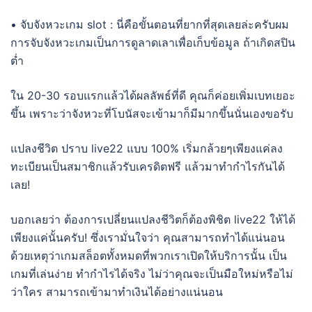
• จับจังหวะเกม slot : นี่คือขั้นตอนที่ยากที่สุดเลยล่ะครับผม
การจับจังหวะเกมเป็นการดูลาดเลาเพื่อเก็บข้อมูล ถ้าเกิดสปิน
ต่ำ
ใน 20-30 รอบแรกแล้วได้ผลลัพธ์ที่ดี คุณก็ค่อยเพิ่มเบทเยอะ
ขึ้น เพราะว่าจังหวะที่โบนัสจะเข้ามาก็มีมากขึ้นนั่นเองขอรับ
แปลงชีวิต ปราบ live22 แบบ 100% เริ่มกล้วยๆเพียงแค่ลง
ทะเบียนเป็นสมาชิกแล้วรับเครดิตฟรี แล้วมาทำกำไรกันได้
เลย!
บอกเลยว่า ต้องการเปลี่ยนแปลงชีวิตก็ต้องพิชิต live22 ให้ได้
เพียงแค่นั้นครับ! ซึ่งเรามั่นใจว่า คุณสามารถทำได้แน่นอน
ด้วยเหตุว่าเกมสล็อตทั้งหมดที่พวกเราเปิดให้บริการนั้น เป็น
เกมที่เล่นง่าย ทำกำไรได้จริง ไม่ว่าคุณจะเป็นมือใหม่หรือไม่
ว่าใคร สามารถเข้ามาทำเงินได้อย่างแน่นอน