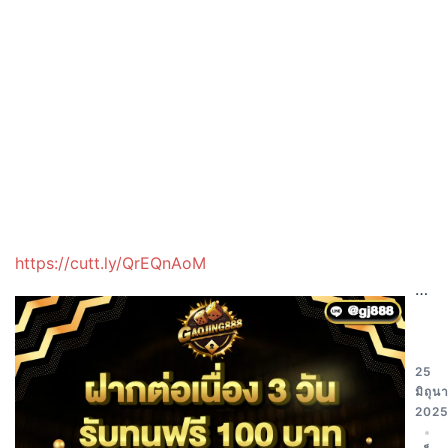
https://cutt.ly/QrEQnAoM
…
25
มิถุน
202