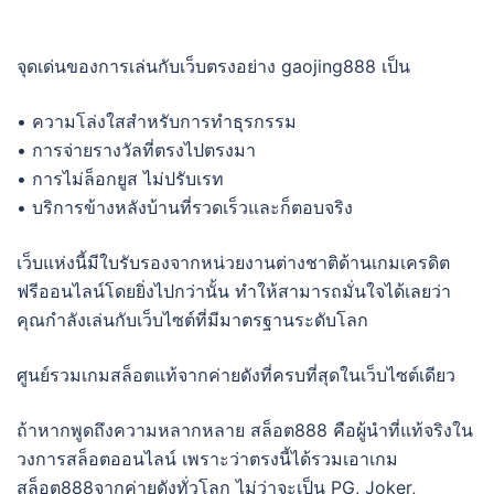
จุดเด่นของการเล่นกับเว็บตรงอย่าง gaojing888 เป็น
• ความโล่งใสสำหรับการทำธุรกรรม
• การจ่ายรางวัลที่ตรงไปตรงมา
• การไม่ล็อกยูส ไม่ปรับเรท
• บริการข้างหลังบ้านที่รวดเร็วและก็ตอบจริง
เว็บแห่งนี้มีใบรับรองจากหน่วยงานต่างชาติด้านเกมเครดิต
ฟรีออนไลน์โดยยิ่งไปกว่านั้น ทำให้สามารถมั่นใจได้เลยว่า
คุณกำลังเล่นกับเว็บไซต์ที่มีมาตรฐานระดับโลก
ศูนย์รวมเกมสล็อตแท้จากค่ายดังที่ครบที่สุดในเว็บไซต์เดียว
ถ้าหากพูดถึงความหลากหลาย สล็อต888 คือผู้นำที่แท้จริงใน
วงการสล็อตออนไลน์ เพราะว่าตรงนี้ได้รวมเอาเกม
สล็อต888จากค่ายดังทั่วโลก ไม่ว่าจะเป็น PG, Joker,