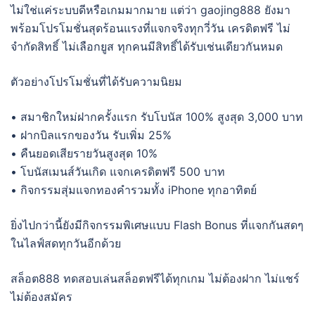
ไม่ใช่แค่ระบบดีหรือเกมมากมาย แต่ว่า gaojing888 ยังมา
พร้อมโปรโมชั่นสุดร้อนแรงที่แจกจริงทุกวี่วัน เครดิตฟรี ไม่
จำกัดสิทธิ์ ไม่เลือกยูส ทุกคนมีสิทธิ์ได้รับเช่นเดียวกันหมด
ตัวอย่างโปรโมชั่นที่ได้รับความนิยม
• สมาชิกใหม่ฝากครั้งแรก รับโบนัส 100% สูงสุด 3,000 บาท
• ฝากบิลแรกของวัน รับเพิ่ม 25%
• คืนยอดเสียรายวันสูงสุด 10%
• โบนัสเมนส์วันเกิด แจกเครดิตฟรี 500 บาท
• กิจกรรมสุ่มแจกทองคำรวมทั้ง iPhone ทุกอาทิตย์
ยิ่งไปกว่านี้ยังมีกิจกรรมพิเศษแบบ Flash Bonus ที่แจกกันสดๆ
ในไลฟ์สดทุกวันอีกด้วย
สล็อต888 ทดสอบเล่นสล็อตฟรีได้ทุกเกม ไม่ต้องฝาก ไม่แชร์
ไม่ต้องสมัคร