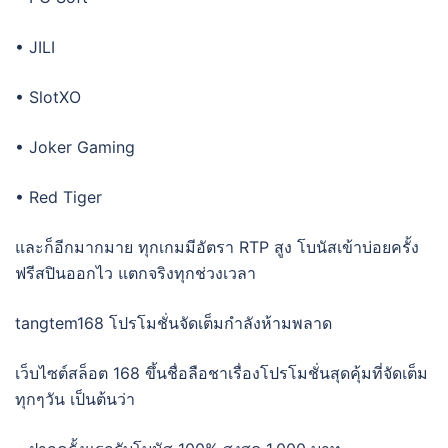
• JILI
• SlotXO
• Joker Gaming
• Red Tiger
และก็อีกมากมาย ทุกเกมมีอัตรา RTP สูง โบนัสเข้าบ่อยครั้ง
ฟรีสปินออกไว แตกจริงทุกช่วงเวลา
tangtem168 โปรโมชั่นจัดเต็มกำลังห้ามพลาด
เว็บไซต์สล็อต 168 ขึ้นชื่อลือชาเรื่องโปรโมชั่นสุดคุ้มที่จัดเต็ม
ทุกๆวัน เป็นต้นว่า