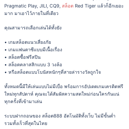
Pragmatic Play, JILI, CQ9,
สล็อต
Red Tiger แล้วก็อีกเยอะ
มาก มาเอาไว้ภายในที่เดียว
คุณสามารถเลือกเล่นได้ทั้งยัง
• เกมสล็อตแนวเสี่ยงภัย
• เกมแฟนตาซีแบบมีเนื้อเรื่อง
• สล็อตซื้อฟรีสปิน
• สล็อตคลาสสิกแบบ 3 วงล้อ
• หรือสล็อตแบบโบนัสหนักๆที่สายล่ารางวัลถูกใจ
ทั้งหมดนี้มีให้เล่นแบบไม่มีเบื่อ พร้อมการอัปเดตเกมเครดิตฟรี
ใหม่ทุกสัปดาห์ คุณจะได้สัมผัสความสดใหม่ก่อนใครกันแน่
ทุกครั้งที่เข้ามาเล่น
ระบบฝากถอนของ สล็อต888 อัตโนมัติทั้งเว็บ ไม่มีขั้นต่ำ
รวมทั้งเร็วที่สุดในไทย