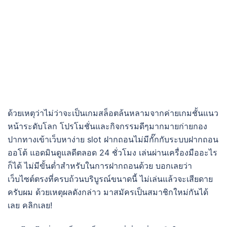
ด้วยเหตุว่าไม่ว่าจะเป็นเกมสล็อตล้นหลามจากค่ายเกมชั้นแนว
หน้าระดับโลก โปรโมชั่นและกิจกรรมดีๆมากมายก่ายกอง
ปากทางเข้าเว็บหาง่าย slot ฝากถอนไม่มีกั๊กกับระบบฝากถอน
ออโต้ แอดมินดูแลดีตลอด 24 ชั่วโมง เล่นผ่านเครื่องมืออะไร
ก็ได้ ไม่มีขั้นต่ำสำหรับในการฝากถอนด้วย บอกเลยว่า
เว็บไซต์ตรงที่ครบถ้วนบริบูรณ์ขนาดนี้ ไม่เล่นแล้วจะเสียดาย
ครับผม ด้วยเหตุผลดังกล่าว มาสมัครเป็นสมาชิกใหม่กันได้
เลย คลิกเลย!