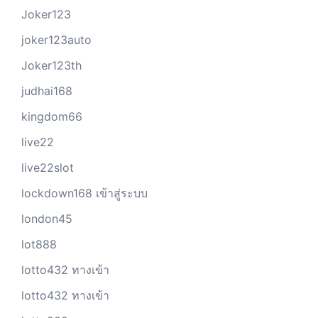
Joker123
joker123auto
Joker123th
judhai168
kingdom66
live22
live22slot
lockdown168 เข้าสู่ระบบ
london45
lot888
lotto432 ทางเข้า
lotto432 ทางเข้า