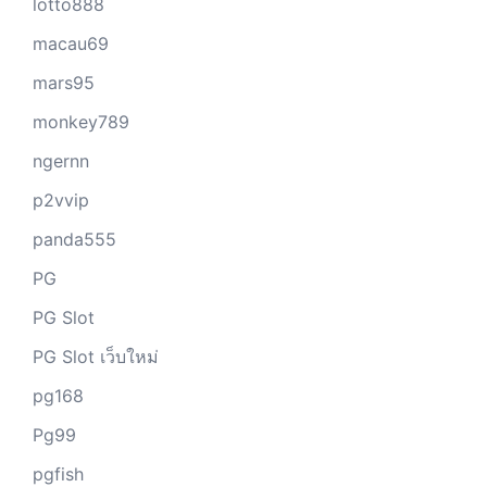
lotto888
macau69
mars95
monkey789
ngernn
p2vvip
panda555
PG
PG Slot
PG Slot เว็บใหม่
pg168
Pg99
pgfish