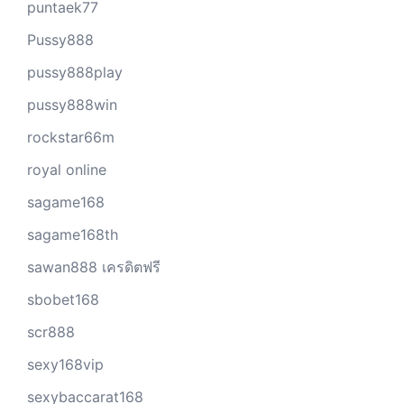
puntaek77
Pussy888
pussy888play
pussy888win
rockstar66m
royal online
sagame168
sagame168th
sawan888 เครดิตฟรี
sbobet168
scr888
sexy168vip
sexybaccarat168