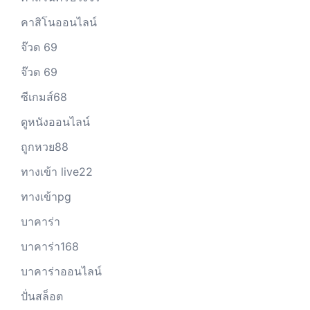
คาสิโนออนไลน์
จ๊วด 69
จ๊วด 69
ซีเกมส์68
ดูหนังออนไลน์
ถูกหวย88
ทางเข้า live22
ทางเข้าpg
บาคาร่า
บาคาร่า168
บาคาร่าออนไลน์
ปั่นสล็อต