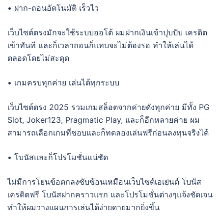
• ฝาก-ถอนอัตโนมัติ เร็วไว
เว็บไซต์ตรงมักจะใช้ระบบออโต้ ผมฝากเงินเข้าปุบปับ เครดิต
เข้าทันที และก็เวลาถอนก็แทบจะไม่ต้องรอ ทำให้เล่นได้
ตลอดโดยไม่สะดุด
• เกมครบทุกค่าย เล่นได้ทุกระบบ
เว็บไซต์ตรง 2025 รวมเกมสล็อตจากค่ายดังทุกค่าย มีทั้ง PG
Slot, Joker123, Pragmatic Play, และก็อีกหลายค่าย ผม
สามารถเลือกเกมที่ชอบและก็ทดลองเล่นฟรีก่อนลงทุนจริงได้
• โบนัสและก็โปรโมชั่นแน่ชัด
ไม่มีการโยนข้อตกลงซับซ้อนเหมือนเว็บไซต์เอเย่นต์ โบนัส
เครดิตฟรี โบนัสฝากคราวแรก และโปรโมชั่นต่างๆแจ้งชัดเจน
ทำให้ผมวางแผนการเล่นได้ง่ายดายมากยิ่งขึ้น