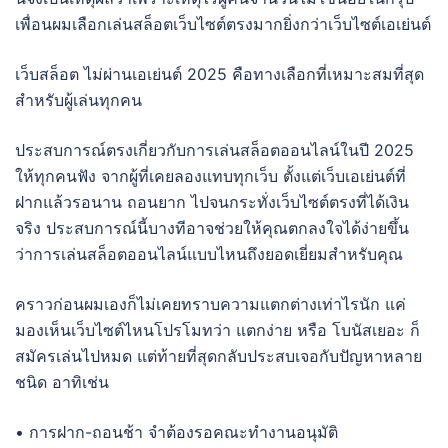
เพื่อนผมเลือกเล่นสล็อตเว็บไซต์ตรงมากยิ่งกว่าเว็บไซต์เอเย่นต์
เว็บสล็อต ไม่ผ่านเอเย่นต์ 2025 คือทางเลือกที่เหมาะสมที่สุด
สำหรับผู้เล่นทุกคน
ประสบการณ์ตรงเกี่ยวกับการเล่นสล็อตออนไลน์ในปี 2025
ให้ทุกคนฟัง จากผู้ที่เคยลองแทบทุกเว็บ ตั้งแต่เว็บเอเย่นต์ที่
ฝากแล้วรอนาน ถอนยาก ไปจนกระทั่งเว็บไซต์ตรงที่ได้เงิน
จริง ประสบการณ์นี้บางทีอาจช่วยให้คุณตกลงใจได้ง่ายขึ้น
ว่าการเล่นสล็อตออนไลน์แบบไหนถึงยอดเยี่ยมสำหรับคุณ
คราวก่อนผมเองก็ไม่เคยทราบความแตกต่างเท่าไรนัก แค่
มองเห็นเว็บไซต์ไหนโปรโมทว่า แตกง่าย หรือ โบนัสเยอะ ก็
สมัครเล่นไปหมด แต่ท้ายที่สุดกลับประสบเจอกับปัญหาหลาย
ชนิด อาทิเช่น
• การฝาก-ถอนช้า จำต้องรอคณะทำงานอนุมัติ