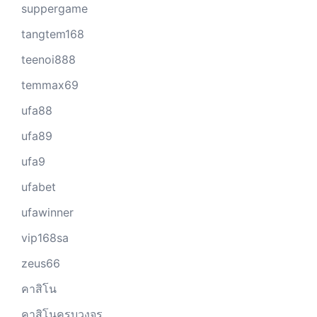
suppergame
tangtem168
teenoi888
temmax69
ufa88
ufa89
ufa9
ufabet
ufawinner
vip168sa
zeus66
คาสิโน
คาสิโนครบวงจร