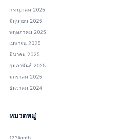
กรกฎาคม 2025
มิถุนายน 2025
พฤษภาคม 2025
เมษายน 2025
มีนาคม 2025
กุมภาพันธ์ 2025
มกราคม 2025
ธันวาคม 2024
หมวดหมู่
123lionth