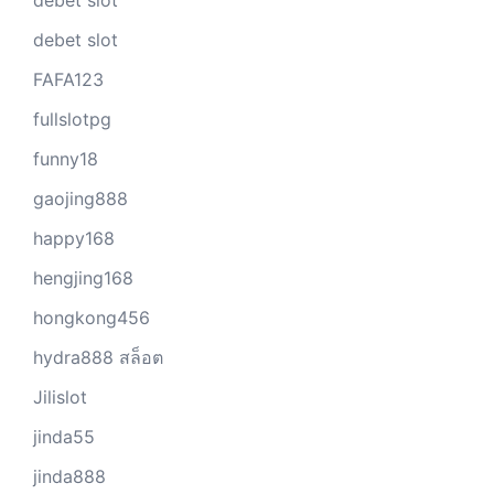
debet slot
debet slot
FAFA123
fullslotpg
funny18
gaojing888
happy168
hengjing168
hongkong456
hydra888 สล็อต
Jilislot
jinda55
jinda888