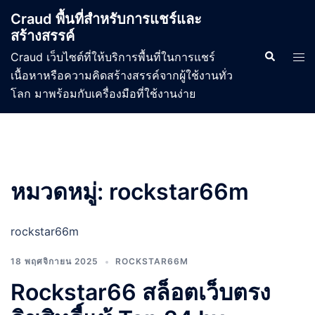
Skip
Craud พื้นที่สำหรับการแชร์และ
to
สร้างสรรค์
content
Search
Tog
Craud เว็บไซต์ที่ให้บริการพื้นที่ในการแชร์
men
เนื้อหาหรือความคิดสร้างสรรค์จากผู้ใช้งานทั่ว
โลก มาพร้อมกับเครื่องมือที่ใช้งานง่าย
หมวดหมู่:
rockstar66m
rockstar66m
18 พฤศจิกายน 2025
ROCKSTAR66M
Rockstar66 สล็อตเว็บตรง