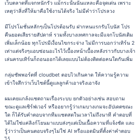
เว็บตลาดที่แจกหนักรัว แม้กระนั้นนั่นแหละคือจุดเด่น เพราะ
เหตุว่าสิ่งที่ให้มาคือใช้งานได้จริง ไม่มีคำว่าโปรลวง
มีโปรโมชั่นหลักๆเป็นโปรต้อนรับ ฝากหนแรกรับโบนัส โปร
คืนยอดเสียรายสัปดาห์ รวมทั้งบางเทศกาลจะมีแจกโบนัสเติม
เพิ่มเล็กน้อย ทุกโปรมีเงื่อนไขกระจ่าง ไม่มีการบอกว่าเทิร์น 2
เท่าแต่จริงๆแอบซ่อนอะไรไว้เบื้องหน้าเบื้องหลังราวกับบางเจ้า
เล่นครบเทิร์นก็ถอนออกได้เลยแบบไม่ต้องติดต่อคนใดกันเพิ่ม
กลุ่มซัพพอร์ตที่ cloudbet ตอบไวเกินคาด ให้ความรู้ความ
เข้าใจสึกว่าเว็บไซต์นี้ดูแลลูกค้าเอาจริงเอาจัง
ผมเคยแกล้งแชตถามเรื่องระบบ ยกตัวอย่างเช่น สอบถาม
ขณะดูแลเซิร์ฟเวอร์ หรืออยากรู้ว่าเกมบางเกมจะอัปเดตขณะ
ใด ก็ได้รับคำตอบจากทีมแชตสดในเวลาไม่ถึงนาที คำตอบที่
ได้ไม่ใช่แค่ลิงก์โยนมาแบบส่งๆแต่เป็นเนื้อความที่แจ้งชัด และ
รู้ว่าว่าเป็นคนตอบจริงๆไม่ใช่ AI หรือแอดมินที่ตั้งค่าคำตอบ
ไว้