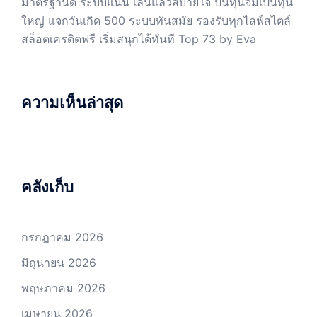
มาตรฐานดี ระบบแน่น เล่นแล้วสบายใจ ปั้นทุนจิ๋มเป็นทุน
ใหญ่ แจกวันเกิด 500 ระบบทันสมัย รองรับทุกไลฟ์สไตล์
สล็อตเครดิตฟรี เริ่มสนุกได้ทันที Top 73 by Eva
ความเห็นล่าสุด
คลังเก็บ
กรกฎาคม 2026
มิถุนายน 2026
พฤษภาคม 2026
เมษายน 2026