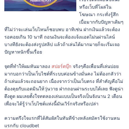
หรือเว็บที่โผล่ใน
โฆษณา กระทั่งรู้สึก
เบื่อมากกับปัญหาเดิมๆ
ที่ไม่ว่าจะเล่นเว็บไหนก็ชอบพบ อาทิเช่น ฝากเงินแล้วจะต้อง
รอคอยเกิน 10 นาที ถอนเงินจะต้องแจ้งแอดไม่นผ่านไลน์
บางทียังจะต้องส่งรูปสลิป แล้วถ้าเล่นได้มากมายก็จะเริ่มเจอ
ปัญหาหนักขึ้นเรื่อย
จุดที่ทำให้ผมหันมาลอง
สปอร์ตบุ๊ก
จริงๆคือเพื่อนที่เล่นบ่อย
มากบอกว่าเป็นเว็บไซต์ที่ระบบค่อนข้างมั่นคง ไม่ต้องกลัวว่า
ถ้าเล่นแล้วจะถอนยาก เนื่องจากว่าเป็นเว็บตรง ที่สำคัญคือไม่
ต้องคุยกับแอดมินให้วุ่นวาย ฝากถอนผ่านระบบได้เลย ฟังดูน่า
ดึงดูด ผมเลยตั้งใจทดลองเล่นแบบเป็นจริงเป็นจังนาน 2 เดือน
เพื่อจะได้รู้ว่าเว็บไซต์แห่งนี้มันเวิร์กจริงหรือเปล่า
ความตรึงใจแรกที่ได้สัมผัสในทันทีข้างหลังสมัครใช้งานหน
แรกกับ cloudbet