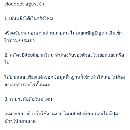
cloudbet อยู่ประจำ
1. เล่นแล้วได้เงินจริงไหม
จริงครับผม ถอนมาแล้วหลายหน ไม่เคยเผชิญปัญหา เงินเข้า
ไวตามธรรมดา
2. สมัครBitcoinยากไหม จำต้องรับรองตัวอะไรเยอะแยะหรือ
ไม่
ไม่ยากเลย เพียงแค่กรอกข้อมูลพื้นฐานก็เข้าเล่นได้เลย ไม่ต้อง
ส่งเอกสารอะไรทั้งหมด
3. เหมาะกับมือใหม่ไหม
เหมาะอย่างยิ่ง เว็บใช้งานง่าย ไม่สลับซับซ้อน และไม่มีปุ่ม
มั่วๆให้กดพลาด