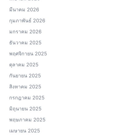
มีนาคม 2026
กุมภาพันธ์ 2026
มกราคม 2026
ธันวาคม 2025
พฤศจิกายน 2025
ตุลาคม 2025
กันยายน 2025
สิงหาคม 2025
กรกฎาคม 2025
มิถุนายน 2025
พฤษภาคม 2025
เมษายน 2025