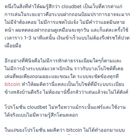
หนึ่งในสิ่งที่ทำให้ผมรู้สึกว่า cloudbet เป็นเว็บที่ควรค่าแก่
การเล่นในระยะยาวคือระบบฝากถอนป้อมปราการอาจจะมาก
ไม่มีจำต้องคอย ไม่มีการแชตไปแจ้ง ไม่มีคำว่าแอดมินหาย
หน้า ผมทดลองฝากถอนดูเหมือนจะทุกวัน และก็แต่ละครั้งใช้
เวลาราว 1-3 นาทีแค่นั้น เงินเข้าเร็วแบบไม่ต้องรีเฟรชให้ปวด
เมื่อยมือ
อีกอย่างที่พินิจคือไม่มีการหักค่าธรรมเนียมใดๆก็ตามและ
ไม่มีการอ้างระบบล่มเวลาเบิกเงิน ราวกับบางเว็บไซต์ที่เคย
เล่นที่พอเพียงถอนเยอะแยะขณะใด ระบบจะขัดข้องทุกที
bitcoin
ทำให้ผมคิดว่านี่แหละเป็นเว็บไซต์ที่มีระบบระเบียบ
ข้างหลังบ้านดีจริง ไม่ต้องมานั่ขี้งกลัวว่าเล่นแล้วจะไม่ได้ตังค์
โปรโมชั่น cloudbet ไม่หวือหวาแม้กระนั้นแฟร์และใช้งาน
ได้จริงแบบไม่มีความรู้สึกโดนหลอก
ในแง่ของโปรโมชั่น ผมคิดว่า bitcoin ไม่ได้ทำออกมาแบบ