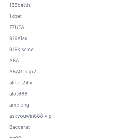
188betth
1xbet
77UFA
918Kiss
918kissme
ABA
ABAGroup2
allbet24hr
alot666
ambking
askyouwin888 vip
Baccarat