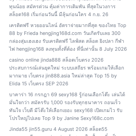
ทุนน้อย สมัครด่วน คุ้มค่าการเดิมพัน ที่สุดในวงการ
สล็อต168 เริ่มก่อนวันนี้ มีลุ้นก่อนใคร 4 ก.ย. 26
เครดิตฟรี หวยออนไลน์ อัตราจ่ายมากที่สุด ของไทย Top
88 by Frieda hengjing168d.com วันเกิดรับเลย 300
กล่องสุ่มเฮงเฮง รับเครดิตฟรี ไลฟ์สด สล็อต ยิงปลา กีฬา
ไพ่ hengjing168 ลงทุนทั้งที่ต้อง ที่นี่เท่านั้น 8 July 2026
casino online jinda888 สล็อตเว็บตรง 2026
ประสบการณ์เล่นยุคใหม่ ระบบเสถียร พร้อมเกมให้เลือก
มากมาย เว็บตรง jin888.asia ใหม่ล่าสุด Top 15 by
Elida 15 เว็บตรง SEP 2026
บาคาร่า 16 กรกฎา 69 sexy168 รู้ก่อนเลือกโต๊ะ เล่นได้
มั่นใจกว่า สมัครรับ 1,000 รองรับทุกธนาคาร ถอนเร็ว
ทันใจ เว็บดี มีโต๊ะให้เลือกเยอะ sexy168 เปิดเกมไว รับ
โปรใหญ่ไปเลย Top 9 by Janine Sexy168c.com
Jinda55 jin55.guru 4 August 2026 สล็อต55