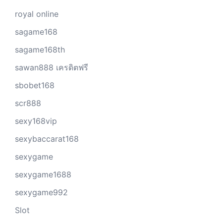
royal online
sagame168
sagame168th
sawan888 เครดิตฟรี
sbobet168
scr888
sexy168vip
sexybaccarat168
sexygame
sexygame1688
sexygame992
Slot