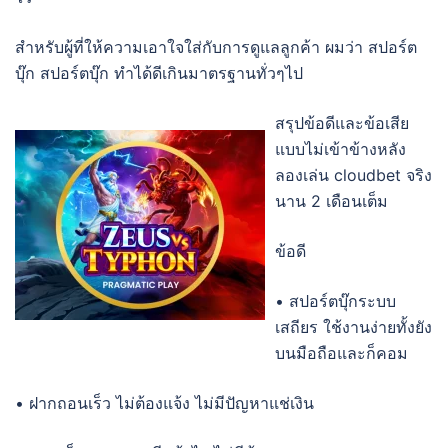
สำหรับผู้ที่ให้ความเอาใจใส่กับการดูแลลูกค้า ผมว่า สปอร์ต
บุ๊ก สปอร์ตบุ๊ก ทำได้ดีเกินมาตรฐานทั่วๆไป
สรุปข้อดีและข้อเสีย
แบบไม่เข้าข้างหลัง
ลองเล่น cloudbet จริง
นาน 2 เดือนเต็ม
ข้อดี
• สปอร์ตบุ๊กระบบ
เสถียร ใช้งานง่ายทั้งยัง
บนมือถือและก็คอม
• ฝากถอนเร็ว ไม่ต้องแจ้ง ไม่มีปัญหาแช่เงิน