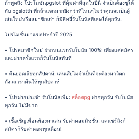
ถ้าพูดถึง โปรโมชั่นpgslot ที่คุ้มค่าที่สุดในปีนี้ จำเป็นต้องชูให้
กับ pgslotth ที่กล้าแจกมากยิ่งกว่าที่ไหนๆไม่ว่าคุณจะเป็นผู้
เล่นใหม่หรือสมาชิกเก่า ก็มีสิทธิ์รับโบนัสพิเศษได้ทุกวัน!
โปรโมชั่นมาแรงประจำปี 2025
• โปรสมาชิกใหม่ ฝากหนแรกรับโบนัส 100%: เพียงแค่สมัคร
และฝากครั้งแรกก็รับโบนัสทันที
• คืนยอดเสียทุกสัปดาห์: เล่นเสียไม่จำเป็นที่จะต้องมาวิตก
กังวล เราคืนให้ทุกสัปดาห์
• โปรฝากประจำ รับโบนัสเพิ่ม:
สล็อตpg
ฝากทุกวัน รับโบนัส
ทุกวัน ไม่มีขาด
• เชื้อเชิญเพื่อนพ้องมาเล่น รับค่าคอมมิชชั่น: แค่แชร์ลิงก์
สมัครก็รับค่าคอมทุกเดือน!