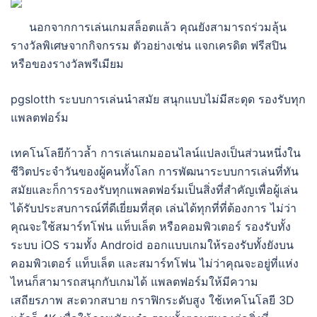
นอกจากการเล่นเกมสล็อตแล้ว คุณยังสามารถร่วมลุ้น
รางวัลพิเศษจากกิจกรรม ตัวอย่างเช่น แจกเครดิต ฟรีสปิน
หรือของรางวัลพรีเมียม
pgslotth ระบบการเล่นนำสมัย สนุกแบบไม่มีสะดุด รองรับทุก
แพลตฟอร์ม
เทคโนโลยีก้าวล้ำ การเล่นเกมออนไลน์แปลงเป็นส่วนหนึ่งใน
ชีวิตประจำวันของผู้คนทั้งโลก การพัฒนาระบบการเล่นที่ทัน
สมัยและก็การรองรับทุกแพลตฟอร์มเป็นสิ่งที่สำคัญเพื่อผู้เล่น
ได้รับประสบการณ์ที่ดีเยี่ยมที่สุด เล่นได้ทุกที่ที่ต้องการ ไม่ว่า
คุณจะใช้สมาร์ทโฟน แท็บเล็ต หรือคอมพิวเตอร์ รองรับทั้ง
ระบบ iOS รวมทั้ง Android ออกแบบเกมให้รองรับทั้งยังบน
คอมพิวเตอร์ แท็บเล็ต และสมาร์ทโฟน ไม่ว่าคุณจะอยู่ที่แห่ง
ไหนก็สามารถสนุกกับเกมได้ แพลตฟอร์มให้มีความ
เสถียรภาพ สะดวกสบาย กราฟิกระดับสูง ใช้เทคโนโลยี 3D