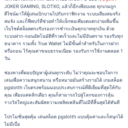
JOKER GAMING, SLOTXO, แล้วก็อีกเพียบเลย ทุกเกมถูก
ดีไซน์มาให้ผู้เล่นเบิกบานไปกับกราฟิกงาม ระบบเสียงสมจริง
สมจัง และก็ฟีพบร์ที่ช่วยทำให้แจ็กพอเพียงตแตกง่ายเพิ่มขึ้น
เว็บไซต์สล็อตตรงรับรองการชำระเงินทุกบาททุกเงิน ด้วย
ระบบฝาก-ถอนอัตโนมัติที่รวดเร็วและไม่มีอันตราย รองรับทุก
ธนาคาร รวมทั้ง True Wallet ไม่มีขั้นต่ำสำหรับในการฝาก
หรือถอน ไร้คุณค่าขนบธรรมเนียม รองรับการใช้งานตลอด 1
วัน
ช่องทางที่ตอบปัญหาผู้เล่นทุกระดับ ไม่ว่าคุณจะชอบใจการ
เล่นเพื่อความสนุกสนาน หรือหมายมั่นสร้างรายได้ เกมสล็อต
pgslotth เว็บตรงพร้อมมอบประสบการณ์ที่ดีเยี่ยมที่สุดให้กับ
คุณ เพียงแค่คลิกเดียว คุณก็สามารถไปสู่โลกของการลุ้น
รางวัลใหญ่และสัมผัสความเพลิดเพลินที่ไม่มีที่สิ้นสุดได้ทันที
โปรโมชั่นสุดคุ้ม เล่นสล็อต pgslotth แบบคุ้มค่าและก็สนุกได้
ไม่มีเบื่อ