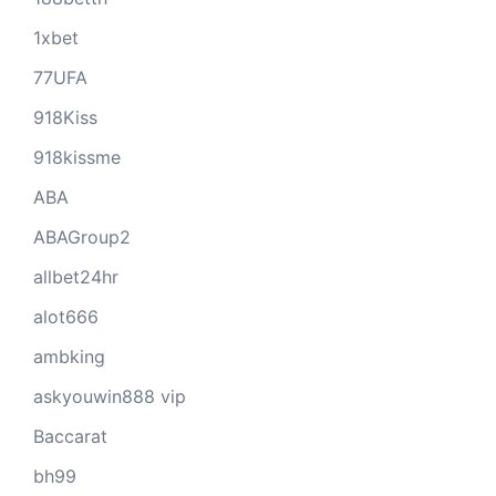
1xbet
77UFA
918Kiss
918kissme
ABA
ABAGroup2
allbet24hr
alot666
ambking
askyouwin888 vip
Baccarat
bh99