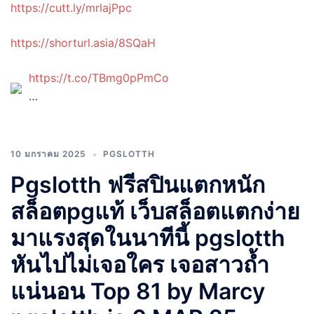
https://cutt.ly/mrlajPpc
https://shorturl.asia/8SQaH
https://t.co/TBmg0pPmCo
…
10 มกราคม 2025
PGSLOTTH
Pgslotth ฟรีสปินแตกหนัก
สล็อตpgแท้ เว็บสล็อตแตกง่าย
มาแรงสุดในนาทีนี้ pgslotth
หันไปไม่เจอใคร เจอสาวถ้ำ
แน่นอน Top 81 by Marcy