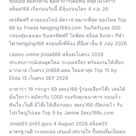
ทุนน้อย สมัครด่วน คุ้มค่าการเดิมพัน ที่สุดในวงการ
สล็อต168 เริ่มก่อนวันนี้ มีลุ้นก่อนใคร 4 ก.ย. 26
เครดิตฟรี หวยออนไลน์ อัตราจ่ายมากที่สุด ของไทย Top
88 by Frieda hengjing168d.com วันเกิดรับเลย 300
กล่องสุ่มเฮงเฮง รับเครดิตฟรี ไลฟ์สด สล็อต ยิงปลา กีฬา
ไพ่ hengjing168 ลงทุนทั้งที่ต้อง ที่นี่เท่านั้น 8 July 2026
casino online jinda888 สล็อตเว็บตรง 2026
ประสบการณ์เล่นยุคใหม่ ระบบเสถียร พร้อมเกมให้เลือก
มากมาย เว็บตรง jin888.asia ใหม่ล่าสุด Top 15 by
Elida 15 เว็บตรง SEP 2026
บาคาร่า 16 กรกฎา 69 sexy168 รู้ก่อนเลือกโต๊ะ เล่นได้
มั่นใจกว่า สมัครรับ 1,000 รองรับทุกธนาคาร ถอนเร็ว
ทันใจ เว็บดี มีโต๊ะให้เลือกเยอะ sexy168 เปิดเกมไว รับ
โปรใหญ่ไปเลย Top 9 by Janine Sexy168c.com
Jinda55 jin55.guru 4 August 2026 สล็อต55
มาตรฐานดี ระบบแน่น เล่นแล้วสบายใจ ปั้นทุนจิ๋มเป็นทุน