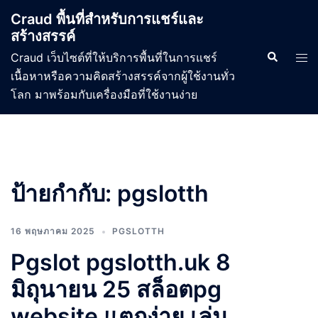
Skip
Craud พื้นที่สำหรับการแชร์และ
to
สร้างสรรค์
content
Search
Tog
Craud เว็บไซต์ที่ให้บริการพื้นที่ในการแชร์
men
เนื้อหาหรือความคิดสร้างสรรค์จากผู้ใช้งานทั่ว
โลก มาพร้อมกับเครื่องมือที่ใช้งานง่าย
ป้ายกำกับ:
pgslotth
16 พฤษภาคม 2025
PGSLOTTH
Pgslot pgslotth.uk 8
มิถุนายน 25 สล็อตpg
website แตกง่าย เล่น