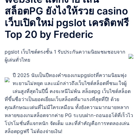
สล็อตPG ยังไงให้รวย casino
เว็บเปิดใหม่ pgslot เครดิตฟรี
Top 20 by Frederic
pgslot เว็บไซต์ตรงชั้น 1 รับประกันความนิยมชมชอบจาก
ผู้เล่นทั่วไทย
ปี 2025 นับเป็นปีทองคำของเกมpgslotที่ความนิยมพุ่ง
ทะยานไม่หยุด และแม้กล่าวถึงเว็บไซต์สล็อตที่ชนะใจผู้
เล่นสูงที่สุดในปีนี้ คงจะหนีไม่พ้น สล็อตpg เว็บไซต์สล็อต
ที่ขึ้นชื่อว่าเป็นยอดเยี่ยมเว็บสล็อตที่มาแรงที่สุดที่ปี! ด้วย
คุณลักษณะเด่นที่ไม่มีใครเหมือน ทั้งยังความมากมายหลาก
หลายของเกมสล็อตจากค่าย PG ระบบฝาก-ถอนออโต้ที่เร็วไว
โปรโมชั่นที่แจกหนัก จัดเต็ม และที่สำคัญคือการทดลองเล่น
สล็อตpgฟรี ไม่ต้องจ่ายเงิน!