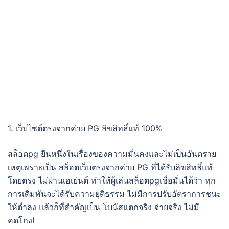
1. เว็บไซต์ตรงจากค่าย PG ลิขสิทธิ์แท้ 100%
สล็อตpg ยืนหนึ่งในเรื่องของความมั่นคงและไม่เป็นอันตราย
เหตุเพราะเป็น สล็อตเว็บตรงจากค่าย PG ที่ได้รับลิขสิทธิ์แท้
โดยตรง ไม่ผ่านเอเย่นต์ ทำให้ผู้เล่นสล็อตpgเชื่อมั่นได้ว่า ทุก
การเดิมพันจะได้รับความยุติธรรม ไม่มีการปรับอัตราการชนะ
ให้ต่ำลง แล้วก็ที่สำคัญเป็น โบนัสแตกจริง จ่ายจริง ไม่มี
คดโกง!