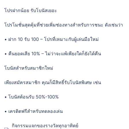
โปรฝากน้อย รับโบนัสเยอะ
โปรโมชั่นสุดคุ้มที่ช่วยเพิ่มช่องทางสำหรับการชนะ ดังเช่นว่า
• ฝาก 10 รับ 100 – โปรที่เหมาะกับผู้เล่นมือใหม่
• คืนยอดเสีย 10% – ไม่ว่าจะแพ้เพียงใดก็ยังได้คืน
โบนัสสำหรับสมาชิกใหม่
เพียงสมัครสมาชิก คุณก็มีสิทธิ์รับโบนัสพิเศษ เช่น
• โบนัสต้อนรับ 50%-100%
• เครดิตฟรีสำหรับทดลองเล่น
กิจกรรมแจกของรางวัลทุกอาทิตย์