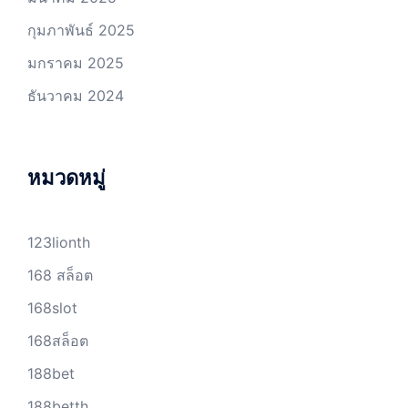
กุมภาพันธ์ 2025
มกราคม 2025
ธันวาคม 2024
หมวดหมู่
123lionth
168 สล็อต
168slot
168สล็อต
188bet
188betth