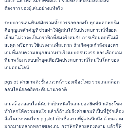
แล้วก็ 4K เพื่อให้ภาพชัดแจ๋ว รวมทั้งตอบสนองต่อสิ่งที่
ต้องการของผู้เล่นอย่างแท้จริง
ระบบการเล่นทันสมัยรวมทั้งการรอคอยงรับทุกแพลตฟอร์ม
คือกุญแจสำคัญที่ช่วยทำให้ผู้เล่นได้รับประสบการณ์ที่ยอด
เยี่ยม ไม่ว่าจะเป็นกราฟิกที่สมจริงสมจัง การเชื่อมต่อที่ไม่มี
สะดุด หรือการใช้แรงงานที่สะดวก ถ้าเกิดคุณกำลังมองหา
เกมที่มอบความสนุกสนานร่าเริงแบบครบวงจร ลองเลือกเกม
ที่มาพร้อมระบบล้ำยุคเพื่อเปิดประสบการณ์ใหม่ในโลกของ
เกมออนไลน์
pgslot ค่ายเกมดังชั้นแนวหน้าของเมืองไทย รวมเกมสล็อต
ออนไลน์ยอดฮิตระดับนานาชาติ
เกมสล็อตออนไลน์นับว่าเป็นหนึ่งในเกมยอดฮิตที่นักเสี่ยงโชค
ทั่วโลกให้ความสนใจ แล้วก็ถ้าเอ๋ยถึงค่ายเกมที่เป็นที่รู้จักเลื่อง
ลือในประเทศไทย pgslot เป็นชื่อแรกที่ผู้เล่นนึกถึง ด้วยความ
มากมายหลากหลายของเกม กราฟิกที่สวยสดงดงาม แล้วก็ฟี