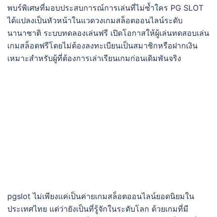
พบร์พิเศษที่มอบประสบการณ์การเล่นที่ไม่ซ้ำใคร PG SLOT
ได้แปลงเป็นหัวหน้าในแวดวงเกมสล็อตออนไลน์ระดับ
นานาชาติ ระบบทดลองเล่นฟรี เปิดโอกาสให้ผู้เล่นทดสอบเล่น
เกมสล็อตฟรีโดยไม่ต้องลงทะเบียนเป็นสมาชิกหรือฝากเงิน
เหมาะสำหรับผู้ที่ต้องการเล่าเรียนเกมก่อนเดิมพันจริง
pgslot ไม่เพียงแค่เป็นค่ายเกมสล็อตออนไลน์ยอดนิยมใน
ประเทศไทย แต่ว่ายังเป็นที่รู้จักในระดับโลก ด้วยเกมที่มี