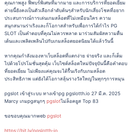
คุณภาพสูง ฟีพบร์พิเศษที่มากมาย และการบริการที่ยอดเยี่ยม
ค่ายนี้ยังคงเป็นตัวเลือกลำดับต้นๆสำหรับนักเสี่ยงโชคที่อยาก
ประสบการณ์การเล่นเกมสล็อตที่ไม่เหมือนใคร ความ
สนุกสนานร่าเริงและก็โอกาสสำหรับเพื่อการได้กำไร PG
SLOT เป็นคำตอบที่คุณไม่ควรพลาด มาร่วมสัมผัสความตื่น
เต้นและเพลิดเพลินไปกับเกมสล็อตยอดนิยมได้แล้ววันนี้
หากคุณกำลังมองหาเว็บสล็อตที่แตกง่าย จ่ายจริง และก็เต็ม
ไปด้วยโปรโมชั่นสุดคุ้ม เว็บไซต์สล็อตใหม่ปัจจุบันนี้คือคำตอบ
ที่ยอดเยี่ยม ไม่เพียงแค่คุณจะได้รื้นเริงกับเกมสล็อต
ประสิทธิภาพ แต่ยังได้โอกาสลุ้นรางวัลใหญ่ในทุกๆการหมุน
pgslot เข้าสู่ระบบ ทางเข้าpg pgslotth.io 27 มี.ค. 2025
Marcy เกมpgสนุกๆ
pgslot
ไม่ล็อคยูส Top 83
ขอขอบคุณมากweb
pgslot
https://bit.ly/pgslotth-io