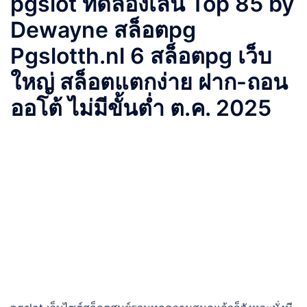
pgslot ทดลองเล่น Top 85 by
Dewayne สล็อตpg
Pgslotth.nl 6 สล็อตpg เว็บ
ใหญ่ สล็อตแตกง่าย ฝาก-ถอน
ออโต้ ไม่มีขั้นต่ำ ต.ค. 2025