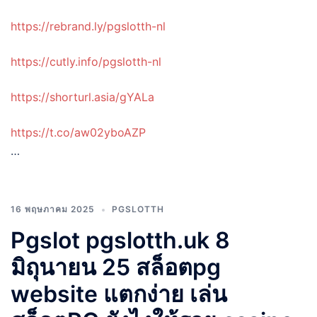
https://rebrand.ly/pgslotth-nl
https://cutly.info/pgslotth-nl
https://shorturl.asia/gYALa
https://t.co/aw02yboAZP
…
16 พฤษภาคม 2025
PGSLOTTH
Pgslot pgslotth.uk 8
มิถุนายน 25 สล็อตpg
website แตกง่าย เล่น