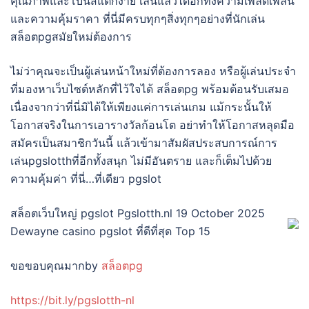
คุณภาพและโบนัสแตกง่าย เล่นแล้วได้อีกทั้งความเพลิดเพลิน
และความคุ้มราคา ที่นี่มีครบทุกๆสิ่งทุกๆอย่างที่นักเล่น
สล็อตpgสมัยใหม่ต้องการ
ไม่ว่าคุณจะเป็นผู้เล่นหน้าใหม่ที่ต้องการลอง หรือผู้เล่นประจำ
ที่มองหาเว็บไซต์หลักที่ไว้ใจได้ สล็อตpg พร้อมต้อนรับเสมอ
เนื่องจากว่าที่นี่มิได้ให้เพียงแค่การเล่นเกม แม้กระนั้นให้
โอกาสจริงในการเอารางวัลก้อนโต อย่าทำให้โอกาสหลุดมือ
สมัครเป็นสมาชิกวันนี้ แล้วเข้ามาสัมผัสประสบการณ์การ
เล่นpgslotthที่อีกทั้งสนุก ไม่มีอันตราย และก็เต็มไปด้วย
ความคุ้มค่า ที่นี่…ที่เดียว pgslot
สล็อตเว็บใหญ่ pgslot Pgslotth.nl 19 October 2025
Dewayne casino pgslot ที่ดีที่สุด Top 15
ขอขอบคุณมากby
สล็อตpg
https://bit.ly/pgslotth-nl