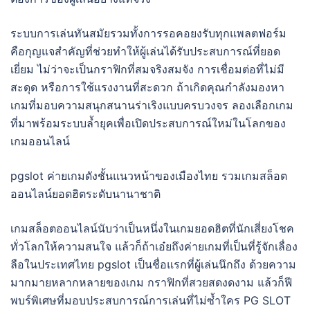
ระบบการเล่นทันสมัยรวมทั้งการรอคอยงรับทุกแพลตฟอร์ม
คือกุญแจสำคัญที่ช่วยทำให้ผู้เล่นได้รับประสบการณ์ที่ยอด
เยี่ยม ไม่ว่าจะเป็นกราฟิกที่สมจริงสมจัง การเชื่อมต่อที่ไม่มี
สะดุด หรือการใช้แรงงานที่สะดวก ถ้าเกิดคุณกำลังมองหา
เกมที่มอบความสนุกสนานร่าเริงแบบครบวงจร ลองเลือกเกม
ที่มาพร้อมระบบล้ำยุคเพื่อเปิดประสบการณ์ใหม่ในโลกของ
เกมออนไลน์
pgslot ค่ายเกมดังชั้นแนวหน้าของเมืองไทย รวมเกมสล็อต
ออนไลน์ยอดฮิตระดับนานาชาติ
เกมสล็อตออนไลน์นับว่าเป็นหนึ่งในเกมยอดฮิตที่นักเสี่ยงโชค
ทั่วโลกให้ความสนใจ แล้วก็ถ้าเอ๋ยถึงค่ายเกมที่เป็นที่รู้จักเลื่อง
ลือในประเทศไทย pgslot เป็นชื่อแรกที่ผู้เล่นนึกถึง ด้วยความ
มากมายหลากหลายของเกม กราฟิกที่สวยสดงดงาม แล้วก็ฟี
พบร์พิเศษที่มอบประสบการณ์การเล่นที่ไม่ซ้ำใคร PG SLOT