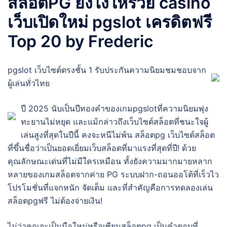
สล็อตPG ยังไงให้รวย casino
เว็บเปิดใหม่ pgslot เครดิตฟรี
Top 20 by Frederic
pgslot เว็บไซต์ตรงชั้น 1 รับประกันความนิยมชมชอบจาก
ผู้เล่นทั่วไทย
ปี 2025 นับเป็นปีทองคำของเกมpgslotที่ความนิยมพุ่ง
ทะยานไม่หยุด และแม้กล่าวถึงเว็บไซต์สล็อตที่ชนะใจผู้
เล่นสูงที่สุดในปีนี้ คงจะหนีไม่พ้น สล็อตpg เว็บไซต์สล็อต
ที่ขึ้นชื่อว่าเป็นยอดเยี่ยมเว็บสล็อตที่มาแรงที่สุดที่ปี! ด้วย
คุณลักษณะเด่นที่ไม่มีใครเหมือน ทั้งยังความมากมายหลาก
หลายของเกมสล็อตจากค่าย PG ระบบฝาก-ถอนออโต้ที่เร็วไว
โปรโมชั่นที่แจกหนัก จัดเต็ม และที่สำคัญคือการทดลองเล่น
สล็อตpgฟรี ไม่ต้องจ่ายเงิน!
ไม่ว่าคุณจะเป็นมือใหม่หรือเซียนสล็อตpg เป็นคำตอบที่