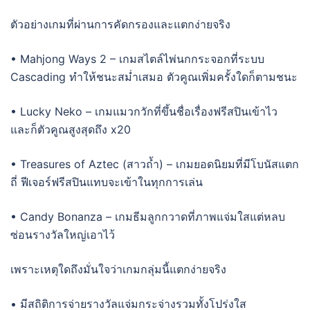
ตัวอย่างเกมที่ผ่านการคัดกรองและแตกง่ายจริง
• Mahjong Ways 2 – เกมสไตล์ไพ่นกกระจอกที่ระบบ
Cascading ทำให้ชนะสม่ำเสมอ ตัวคูณเพิ่มครั้งใดก็ตามชนะ
• Lucky Neko – เกมแมวกวักที่ขึ้นชื่อเรื่องฟรีสปินเข้าไว
และก็ตัวคูณสูงสุดถึง x20
• Treasures of Aztec (สาวถ้ำ) – เกมยอดนิยมที่มีโบนัสแตก
ถี่ ฟีเจอร์ฟรีสปินแทบจะเข้าในทุกการเล่น
• Candy Bonanza – เกมธีมลูกกวาดที่ภาพแจ่มใสแต่หลบ
ซ่อนรางวัลใหญ่เอาไว้
เพราะเหตุใดถึงมั่นใจว่าเกมกลุ่มนี้แตกง่ายจริง
• มีสถิติการจ่ายรางวัลแจ่มกระจ่างรวมทั้งโปร่งใส