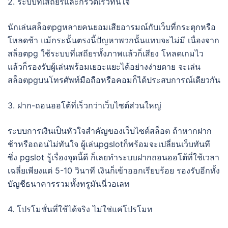
2. ระบบที่เสถียรและก็รวดเร็วทันใจ
นักเล่นสล็อตpgหลายคนยอมเสียอารมณ์กับเว็บที่กระตุกหรือ
โหลดช้า แม้กระนั้นตรงนี้ปัญหาพวกนั้นแทบจะไม่มี เนื่องจาก
สล็อตpg ใช้ระบบที่เสถียรทั้งภาพแล้วก็เสียง โหลดเกมไว
แล้วก็รองรับผู้เล่นพร้อมเยอะแยะได้อย่างง่ายดาย จะเล่น
สล็อตpgบนโทรศัพท์มือถือหรือคอมก็ได้ประสบการณ์เดียวกัน
3. ฝาก-ถอนออโต้ที่เร็วกว่าเว็บไซต์ส่วนใหญ่
ระบบการเงินเป็นหัวใจสำคัญของเว็บไซต์สล็อต ถ้าหากฝาก
ช้าหรือถอนไม่ทันใจ ผู้เล่นpgslotก็พร้อมจะเปลี่ยนเว็บทันที
ซึ่ง pgslot รู้เรื่องจุดนี้ดี ก็เลยทำระบบฝากถอนออโต้ที่ใช้เวลา
เฉลี่ยเพียงแต่ 5-10 วินาที เงินก็เข้าออกเรียบร้อย รองรับอีกทั้ง
บัญชีธนาคารรวมทั้งทรูมันนี่วอเลท
4. โปรโมชั่นที่ใช้ได้จริง ไม่ใช่แค่โปรโมท