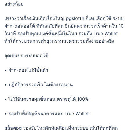
อย่างน้อย
เพราะว่าเรื่องเงินเกิดเรื่องใหญ่ pgslotth ก็เลยเลือกใช้ ระบบ
ฝาก-ถอนออโต้ ที่ทันสมัยที่สุด ยืนยันความรวดเร็วด้านใน 10
วินาที รองรับทุกแบงค์ชั้นหนึ่งในไทย รวมถึง True Wallet
ทำให้กระบวนการทำธุรกรรมสะดวกรวมทั้งง่ายอย่างยิ่ง
จุดเด่นของระบบออโต้
• ฝาก-ถอนไม่มีขั้นต่ำ
• ปฏิบัติการรวดเร็ว ไม่ต้องรอนาน
• ไม่มีอันตรายทุกขั้นตอน ตรวจดูได้ 100%
• รองรับทั้งบัญชีธนาคารและ True Wallet
สล็อตpg รองรับโทรศัพท์เคลื่อนที่ทุกระบบ เล่นได้ทุกที่ทุก