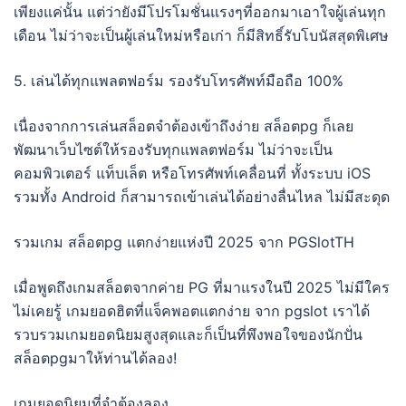
เพียงแค่นั้น แต่ว่ายังมีโปรโมชั่นแรงๆที่ออกมาเอาใจผู้เล่นทุก
เดือน ไม่ว่าจะเป็นผู้เล่นใหม่หรือเก่า ก็มีสิทธิ์รับโบนัสสุดพิเศษ
5. เล่นได้ทุกแพลตฟอร์ม รองรับโทรศัพท์มือถือ 100%
เนื่องจากการเล่นสล็อตจำต้องเข้าถึงง่าย สล็อตpg ก็เลย
พัฒนาเว็บไซต์ให้รองรับทุกแพลตฟอร์ม ไม่ว่าจะเป็น
คอมพิวเตอร์ แท็บเล็ต หรือโทรศัพท์เคลื่อนที่ ทั้งระบบ iOS
รวมทั้ง Android ก็สามารถเข้าเล่นได้อย่างลื่นไหล ไม่มีสะดุด
รวมเกม สล็อตpg แตกง่ายแห่งปี 2025 จาก PGSlotTH
เมื่อพูดถึงเกมสล็อตจากค่าย PG ที่มาแรงในปี 2025 ไม่มีใคร
ไม่เคยรู้ เกมยอดฮิตที่แจ็คพอตแตกง่าย จาก pgslot เราได้
รวบรวมเกมยอดนิยมสูงสุดและก็เป็นที่พึงพอใจของนักปั่น
สล็อตpgมาให้ท่านได้ลอง!
เกมยอดนิยมที่จำต้องลอง