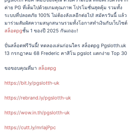
ค่าย PG ที่เต็มไปด้วยเกมคุณภาพ โปรโมชั่นสุดคุ้ม รวมทั้ง
ระบบที่ปลอดภัย 100% ไม่ต้องลังเลอีกต่อไป! สมัครวันนี้ แล้ว
มาร่วมสัมผัสความสนุกสนานรวมทั้งโอกาสทำเงินกับเว็บไซต์
สล็อตpg
ชั้น 1 ของปี 2025 กันเถอะ!
ปั่นสล็อตฟรีวันนี้! ทดลองเล่นก่อนใคร สล็อตpg Pgslotth.uk
13 กรกฎาคม 68 Frederic คาสิโน pgslot แตกง่าย Top 30
ขอขอบคุณที่มา
สล็อตpg
https://bit.ly/pgslotth-uk
https://rebrand.ly/pgslotth-uk
https://wow.in.th/pgslotth-uk
https://cutt.ly/mrlajPpc