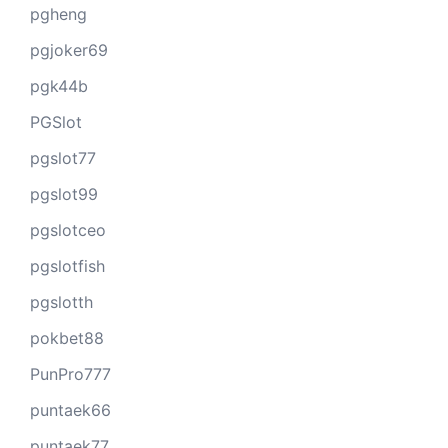
pgheng
pgjoker69
pgk44b
PGSlot
pgslot77
pgslot99
pgslotceo
pgslotfish
pgslotth
pokbet88
PunPro777
puntaek66
puntaek77