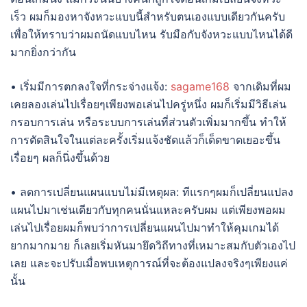
เร็ว ผมก็มองหาจังหวะแบบนี้สำหรับตนเองแบบเดียวกันครับ
เพื่อให้ทราบว่าผมถนัดแบบไหน รับมือกับจังหวะแบบไหนได้ดี
มากยิ่งกว่ากัน
• เริ่มมีการตกลงใจที่กระจ่างแจ้ง:
sagame168
จากเดิมที่ผม
เคยลองเล่นไปเรื่อยๆเพียงพอเล่นไปครู่หนึ่ง ผมก็เริ่มมีวิธีเล่น
กรอบการเล่น หรือระบบการเล่นที่ส่วนตัวเพิ่มมากขึ้น ทำให้
การตัดสินใจในแต่ละครั้งเริ่มแจ้งชัดแล้วก็เด็ดขาดเยอะขึ้น
เรื่อยๆ ผลก็นิ่งขึ้นด้วย
• ลดการเปลี่ยนแผนแบบไม่มีเหตุผล: ทีแรกๆผมก็เปลี่ยนแปลง
แผนไปมาเช่นเดียวกับทุกคนนั่นแหละครับผม แต่เพียงพอผม
เล่นไปเรื่อยผมก็พบว่าการเปลี่ยนแผนไปมาทำให้คุมเกมได้
ยากมากมาย ก็เลยเริ่มหันมายึดวิถีทางที่เหมาะสมกับตัวเองไป
เลย และจะปรับเมื่อพบเหตุการณ์ที่จะต้องแปลงจริงๆเพียงแค่
นั้น