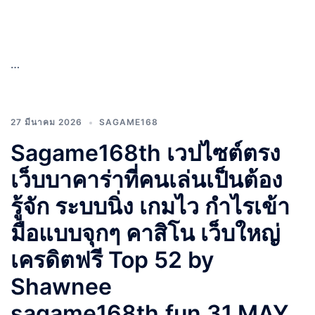
…
27 มีนาคม 2026
SAGAME168
Sagame168th เวปไซต์ตรง
เว็บบาคาร่าที่คนเล่นเป็นต้อง
รู้จัก ระบบนิ่ง เกมไว กำไรเข้า
มือแบบจุกๆ คาสิโน เว็บใหญ่
เครดิตฟรี Top 52 by
Shawnee
sagame168th.fun 31 MAY