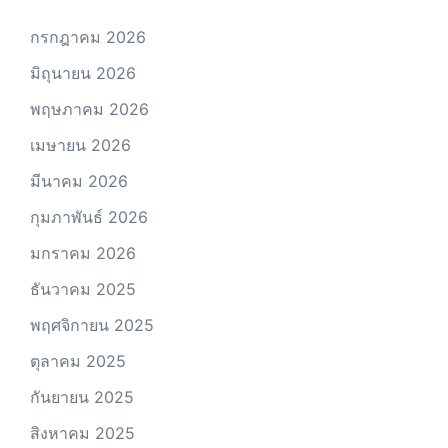
กรกฎาคม 2026
มิถุนายน 2026
พฤษภาคม 2026
เมษายน 2026
มีนาคม 2026
กุมภาพันธ์ 2026
มกราคม 2026
ธันวาคม 2025
พฤศจิกายน 2025
ตุลาคม 2025
กันยายน 2025
สิงหาคม 2025