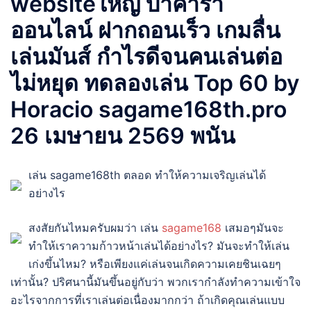
websiteใหญ่ บาคาร่า
ออนไลน์ ฝากถอนเร็ว เกมลื่น
เล่นมันส์ กำไรดีจนคนเล่นต่อ
ไม่หยุด ทดลองเล่น Top 60 by
Horacio sagame168th.pro
26 เมษายน 2569 พนัน
เล่น sagame168th ตลอด ทำให้ความเจริญเล่นได้
อย่างไร
สงสัยกันไหมครับผมว่า เล่น
sagame168
เสมอๆมันจะ
ทำให้เราความก้าวหน้าเล่นได้อย่างไร? มันจะทำให้เล่น
เก่งขึ้นไหม? หรือเพียงแค่เล่นจนเกิดความเคยชินเฉยๆ
เท่านั้น? ปริศนานี้มันขึ้นอยู่กับว่า พวกเรากำลังทำความเข้าใจ
อะไรจากการที่เราเล่นต่อเนื่องมากกว่า ถ้าเกิดคุณเล่นแบบ