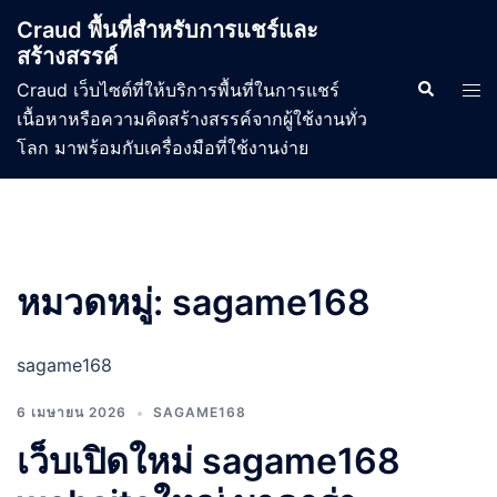
Skip
Craud พื้นที่สำหรับการแชร์และ
to
สร้างสรรค์
content
Search
Tog
Craud เว็บไซต์ที่ให้บริการพื้นที่ในการแชร์
men
เนื้อหาหรือความคิดสร้างสรรค์จากผู้ใช้งานทั่ว
โลก มาพร้อมกับเครื่องมือที่ใช้งานง่าย
หมวดหมู่:
sagame168
sagame168
6 เมษายน 2026
SAGAME168
เว็บเปิดใหม่ sagame168