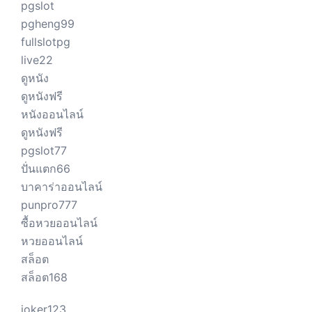
pgslot
pgheng99
fullslotpg
live22
ดูหนัง
ดูหนังฟรี
หนังออนไลน์
ดูหนังฟรี
pgslot77
ปั่นแตก66
บาคาร่าออนไลน์
punpro777
ซื้อหวยออนไลน์
หวยออนไลน์
สล็อต
สล็อต168
joker123