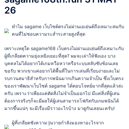
26
ทำไม sagame เว็บไซต์ตรงไม่ผ่านเอเย่นต์ถึงเหมาะสมกับ
คนที่ไม่ชอบความระส่ำระสายสูงที่สุด
เพราะเหตุใด sagame168 เว็บตรงไม่ผ่านเอเย่นต์ถึงเหมาะกับ
ผู้ที่เกลียดความยุ่งเหยิงเยอะที่สุด? ผมจะเล่าให้ฟังเอง บาง
บุคคลไม่ได้อยากได้เกมหวือหวาหรือระบบสลับซับซ้อนเลย
ขอรับ พวกเขาแค่อยากได้พื้นที่ในการเล่นที่เรียบง่ายและไม่
รบกวนสมาธิสำหรับการพนันมากเกินความจำเป็น ซึ่งเว็บตรง
ของเราพัฒนาเว็บไซต์ sagame ได้ตอบโจทย์มากที่สุดแล้วล่ะ
ครับ เพราะว่าเพียงแค่ตัดสิ่งไม่จำเป็นออกไป มีแค่สิ่งที่ผู้เล่น
ต้องการจริงๆก็จะมีผลให้ผู้เล่นสามารถโฟกัสกับเกมพนันได้
มากขึ้นแน่ๆ จะมีเรื่องมีราวอะไรบ้าง มาดูกันเลยนะครับ!
ผู้ที่เกลียดชังความวุ่นวายกำลังมองหาอะไรจาก