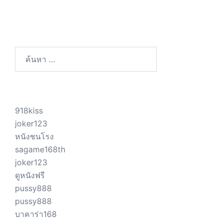
ค้นหา
สำหรับ:
918kiss
joker123
หนังชนโรง
sagame168th
joker123
ดูหนังฟรี
pussy888
pussy888
บาคาร่า168