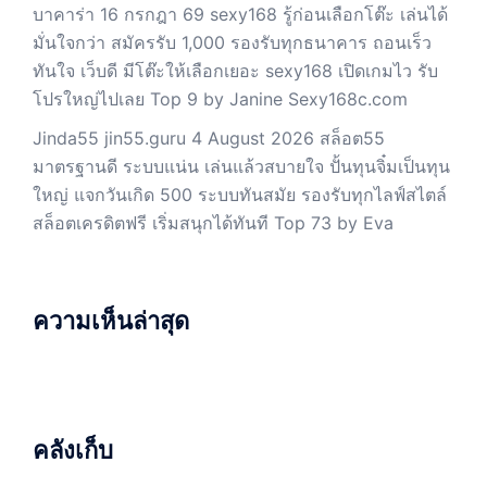
บาคาร่า 16 กรกฎา 69 sexy168 รู้ก่อนเลือกโต๊ะ เล่นได้
มั่นใจกว่า สมัครรับ 1,000 รองรับทุกธนาคาร ถอนเร็ว
ทันใจ เว็บดี มีโต๊ะให้เลือกเยอะ sexy168 เปิดเกมไว รับ
โปรใหญ่ไปเลย Top 9 by Janine Sexy168c.com
Jinda55 jin55.guru 4 August 2026 สล็อต55
มาตรฐานดี ระบบแน่น เล่นแล้วสบายใจ ปั้นทุนจิ๋มเป็นทุน
ใหญ่ แจกวันเกิด 500 ระบบทันสมัย รองรับทุกไลฟ์สไตล์
สล็อตเครดิตฟรี เริ่มสนุกได้ทันที Top 73 by Eva
ความเห็นล่าสุด
คลังเก็บ