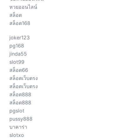
หวยออนไลน์
สล็อต
สล็อต168
joker123
pg168
jinda55
slot99
สล็อต66
สล็อตเว็บตรง
สล็อตเว็บตรง
สล็อต888
สล็อต888
pgslot
pussy888
บาคาร่า
slotxo