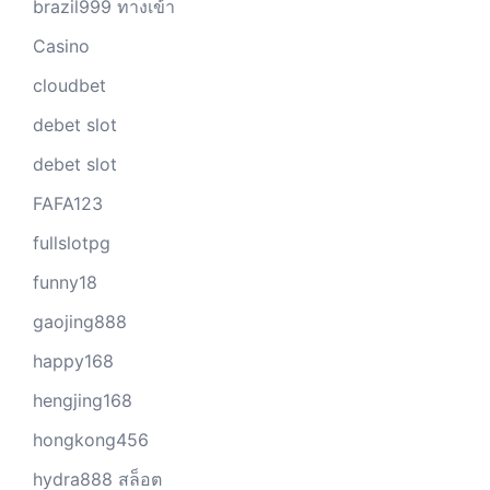
brazil999 ทางเข้า
Casino
cloudbet
debet slot
debet slot
FAFA123
fullslotpg
funny18
gaojing888
happy168
hengjing168
hongkong456
hydra888 สล็อต