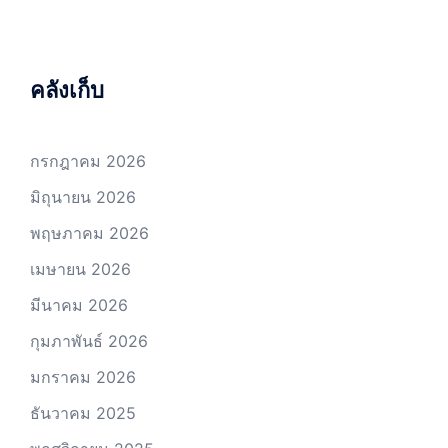
คลังเก็บ
กรกฎาคม 2026
มิถุนายน 2026
พฤษภาคม 2026
เมษายน 2026
มีนาคม 2026
กุมภาพันธ์ 2026
มกราคม 2026
ธันวาคม 2025