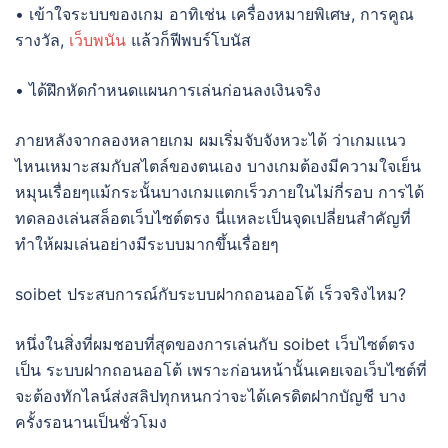
• เข้าใจระบบของเกม อาทิเช่น เครื่องหมายพิเศษ, การคูณ
รางวัล,
เว็บพนัน
แล้วก็ฟีพบร์โบนัส
• ได้ฝึกหัดกำหนดแผนการเล่นก่อนลงเงินจริง
ภายหลังจากลองหลายเกม ผมเริ่มจับจังหวะได้ ว่าเกมแนว
ไหนเหมาะสมกับสไตล์ของตนเอง บางเกมต้องมีความใจเย็น
หมุนเรื่อยๆแม้กระนั้นบางเกมแตกเร็วภายในไม่กี่รอบ การได้
ทดลองเล่นสล็อตเว็บไซต์ตรง นี่แหละเป็นจุดเปลี่ยนสำคัญที่
ทำให้ผมเล่นอย่างมีระบบมากขึ้นเรื่อยๆ
soibet ประสบการณ์กับระบบฝากถอนออโต้ เร็วจริงไหม?
หนึ่งในสิ่งที่ผมชอบที่สุดของการเล่นกับ soibet เว็บไซต์ตรง
เป็น ระบบฝากถอนออโต้ เพราะก่อนหน้านั้นเคยเจอเว็บไซต์ที่
จะต้องทักไลน์ส่งสลิปทุกหนกว่าจะได้เครดิตฝากบัญชี บาง
ครั้งรอนานเป็นชั่วโมง