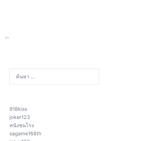
…
ค้นหา
สำหรับ:
918kiss
joker123
หนังชนโรง
sagame168th