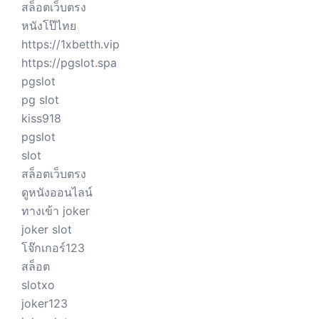
สล็อตเว็บตรง
หนังโป๊ไทย
https://1xbetth.vip
https://pgslot.spa
pgslot
pg slot
kiss918
pgslot
slot
สล็อตเว็บตรง
ดูหนังออนไลน์
ทางเข้า joker
joker slot
โจ๊กเกอร์123
สล็อต
slotxo
joker123