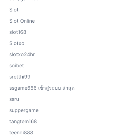
Slot
Slot Online
slot168
Slotxo
slotxo24hr
soibet
sretthi99
ssgame666 เข้าสู่ระบบ ล่าสุด
ssru
suppergame
tangtem168
teenoi888