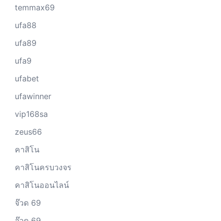
temmax69
ufa88
ufa89
ufa9
ufabet
ufawinner
vip168sa
zeus66
คาสิโน
คาสิโนครบวงจร
คาสิโนออนไลน์
จ๊วด 69
จ๊วด 69