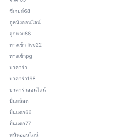
ซีเกมส์68
ดูหนังออนไลน์
ถูกหวย88
ทางเข้า live22
ทางเข้าpg
บาคาร่า
บาคาร่า168
บาคาร่าออนไลน์
ปั่นสล็อต
ปั่นแตก66
ปั่นแตก77
พนันออนไลน์