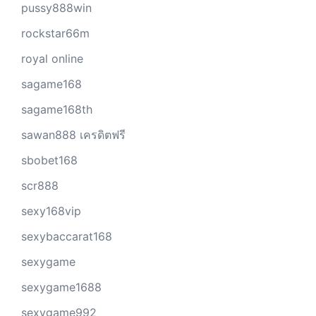
pussy888win
rockstar66m
royal online
sagame168
sagame168th
sawan888 เครดิตฟรี
sbobet168
scr888
sexy168vip
sexybaccarat168
sexygame
sexygame1688
sexygame992