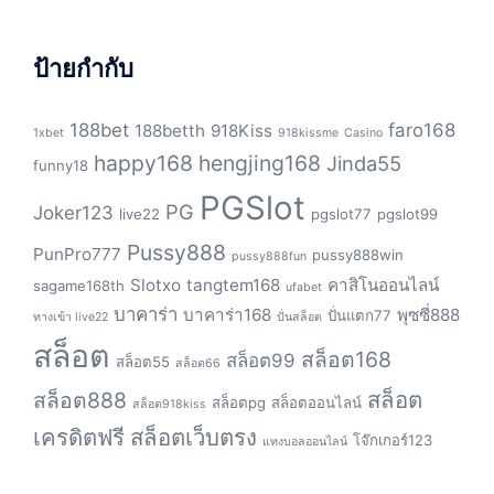
ป้ายกำกับ
188bet
faro168
188betth
918Kiss
1xbet
918kissme
Casino
happy168
hengjing168
Jinda55
funny18
PGSlot
PG
Joker123
live22
pgslot77
pgslot99
Pussy888
PunPro777
pussy888win
pussy888fun
Slotxo
tangtem168
คาสิโนออนไลน์
sagame168th
ufabet
บาคาร่า
บาคาร่า168
พุซซี่888
ปั่นแตก77
ทางเข้า live22
ปั่นสล็อต
สล็อต
สล็อต168
สล็อต99
สล็อต55
สล็อต66
สล็อต
สล็อต888
สล็อตpg
สล็อตออนไลน์
สล็อต918kiss
เครดิตฟรี
สล็อตเว็บตรง
โจ๊กเกอร์123
แทงบอลออนไลน์