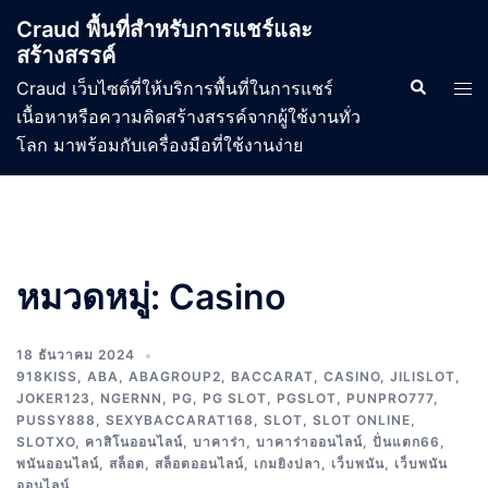
Skip
Craud พื้นที่สำหรับการแชร์และ
to
สร้างสรรค์
content
Search
Tog
Craud เว็บไซต์ที่ให้บริการพื้นที่ในการแชร์
men
เนื้อหาหรือความคิดสร้างสรรค์จากผู้ใช้งานทั่ว
โลก มาพร้อมกับเครื่องมือที่ใช้งานง่าย
หมวดหมู่:
Casino
18 ธันวาคม 2024
918KISS
,
ABA
,
ABAGROUP2
,
BACCARAT
,
CASINO
,
JILISLOT
,
JOKER123
,
NGERNN
,
PG
,
PG SLOT
,
PGSLOT
,
PUNPRO777
,
PUSSY888
,
SEXYBACCARAT168
,
SLOT
,
SLOT ONLINE
,
SLOTXO
,
คาสิโนออนไลน์
,
บาคาร่า
,
บาคาร่าออนไลน์
,
ปั่นแตก66
,
พนันออนไลน์
,
สล็อต
,
สล็อตออนไลน์
,
เกมยิงปลา
,
เว็บพนัน
,
เว็บพนัน
ออนไลน์