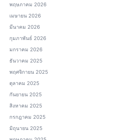
พฤษภาคม 2026
เมษายน 2026
มีนาคม 2026
กุมภาพันธ์ 2026
มกราคม 2026
ธันวาคม 2025
พฤศจิกายน 2025
ตุลาคม 2025
กันยายน 2025
สิงหาคม 2025
กรกฎาคม 2025
มิถุนายน 2025
พฤษภาคม 2025