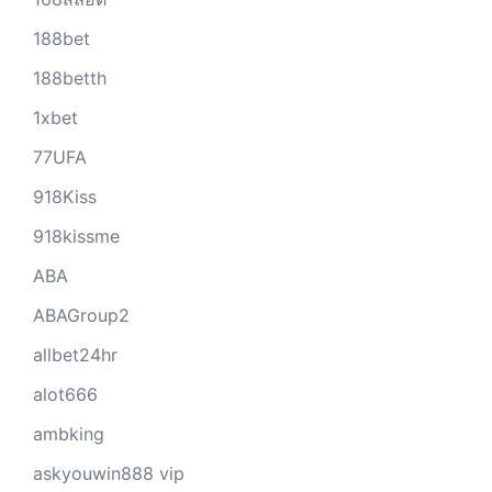
188bet
188betth
1xbet
77UFA
918Kiss
918kissme
ABA
ABAGroup2
allbet24hr
alot666
ambking
askyouwin888 vip