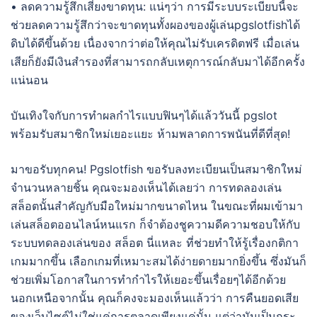
• ลดความรู้สึกเสี่ยงขาดทุน: แน่ๆว่า การมีระบบระเบียบนี้จะ
ช่วยลดความรู้สึกว่าจะขาดทุนทั้งผองของผู้เล่นpgslotfishได้
ดิบได้ดีขึ้นด้วย เนื่องจากว่าต่อให้คุณไม่รับเครดิตฟรี เมื่อเล่น
เสียก็ยังมีเงินสำรองที่สามารถกลับเหตุการณ์กลับมาได้อีกครั้ง
แน่นอน
บันเทิงใจกับการทำผลกำไรแบบฟินๆได้แล้ววันนี้ pgslot
พร้อมรับสมาชิกใหม่เยอะแยะ ห้ามพลาดการพนันที่ดีที่สุด!
มาขอรับทุกคน! Pgslotfish ขอรับลงทะเบียนเป็นสมาชิกใหม่
จำนวนหลายชิ้น คุณจะมองเห็นได้เลยว่า การทดลองเล่น
สล็อตนั้นสำคัญกับมือใหม่มากขนาดไหน ในขณะที่ผมเข้ามา
เล่นสล็อตออนไลน์หนแรก ก็จำต้องชูความดีความชอบให้กับ
ระบบทดลองเล่นของ สล็อต นี่แหละ ที่ช่วยทำให้รู้เรื่องกติกา
เกมมากขึ้น เลือกเกมที่เหมาะสมได้ง่ายดายมากยิ่งขึ้น ซึ่งมันก็
ช่วยเพิ่มโอกาสในการทำกำไรให้เยอะขึ้นเรื่อยๆได้อีกด้วย
นอกเหนือจากนั้น คุณก็คงจะมองเห็นแล้วว่า การคืนยอดเสีย
ของเว็บไซต์ไม่ใช่แค่การตลาดเพียงแค่นั้น แต่ว่ามันเป็นกระ