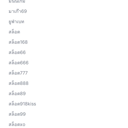
มันนี่เกม
มาเก๊า69
ยูฟ่าเบท
สล็อต
สล็อต168
สล็อต66
สล็อต666
สล็อต777
สล็อต888
สล็อต89
สล็อต918kiss
สล็อต99
สล็อตxo