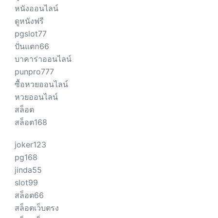
หนังออนไลน์
ดูหนังฟรี
pgslot77
ปั่นแตก66
บาคาร่าออนไลน์
punpro777
ซื้อหวยออนไลน์
หวยออนไลน์
สล็อต
สล็อต168
joker123
pg168
jinda55
slot99
สล็อต66
สล็อตเว็บตรง