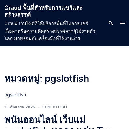
Skip
Craud พื้นที่สำหรับการแชร์และ
to
สร้างสรรค์
content
Search
Tog
Craud เว็บไซต์ที่ให้บริการพื้นที่ในการแชร์
men
เนื้อหาหรือความคิดสร้างสรรค์จากผู้ใช้งานทั่ว
โลก มาพร้อมกับเครื่องมือที่ใช้งานง่าย
หมวดหมู่:
pgslotfish
pgslotfish
15 กันยายน 2025
PGSLOTFISH
พนันออนไลน์ เว็บแม่