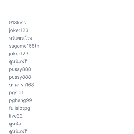
918kiss
joker123
หนังชนโรง
sagame168th
joker123
ดูหนังฟรี
pussy888
pussy888
บาคาร่า168
pgslot
pgheng99
fullslotpg
live22
ดูหนัง
ดูหนังฟรี