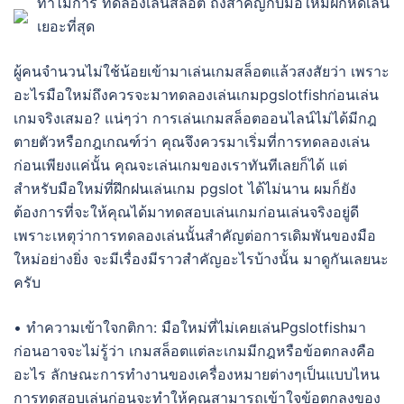
ทำไมการ ทดลองเล่นสล็อต ถึงสำคัญกับมือใหม่ฝึกหัดเล่น
เยอะที่สุด
ผู้คนจำนวนไม่ใช้น้อยเข้ามาเล่นเกมสล็อตแล้วสงสัยว่า เพราะ
อะไรมือใหม่ถึงควรจะมาทดลองเล่นเกมpgslotfishก่อนเล่น
เกมจริงเสมอ? แน่ๆว่า การเล่นเกมสล็อตออนไลน์ไม่ได้มีกฎ
ตายตัวหรือกฎเกณฑ์ว่า คุณจึงควรมาเริ่มที่การทดลองเล่น
ก่อนเพียงแค่นั้น คุณจะเล่นเกมของเราทันทีเลยก็ได้ แต่
สำหรับมือใหม่ที่ฝึกฝนเล่นเกม pgslot ได้ไม่นาน ผมก็ยัง
ต้องการที่จะให้คุณได้มาทดสอบเล่นเกมก่อนเล่นจริงอยู่ดี
เพราะเหตุว่าการทดลองเล่นนั้นสำคัญต่อการเดิมพันของมือ
ใหม่อย่างยิ่ง จะมีเรื่องมีราวสำคัญอะไรบ้างนั้น มาดูกันเลยนะ
ครับ
• ทำความเข้าใจกติกา: มือใหม่ที่ไม่เคยเล่นPgslotfishมา
ก่อนอาจจะไม่รู้ว่า เกมสล็อตแต่ละเกมมีกฎหรือข้อตกลงคือ
อะไร ลักษณะการทำงานของเครื่องหมายต่างๆเป็นแบบไหน
การทดสอบเล่นก่อนจะทำให้คุณสามารถเข้าใจข้อตกลงของ