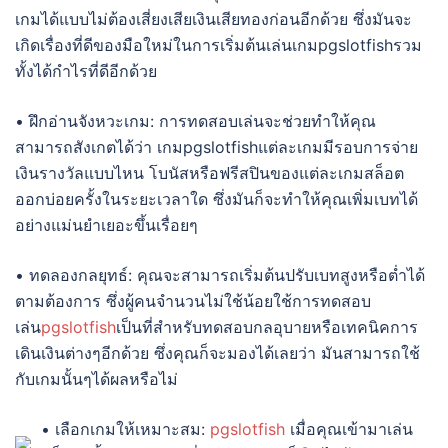
เกมได้แบบไม่ต้องเสี่ยงเสียเงินเสียทองก่อนอีกด้วย ซึ่งมันจะ
เกิดเรื่องที่ดีของมือใหม่ในการเริ่มต้นเล่นเกมpgslotfishรวม
ทั้งได้กำไรที่ดีอีกด้วย
• ฝึกอ่านจังหวะเกม: การทดสอบเล่นจะช่วยทำให้คุณ
สามารถสังเกตได้ว่า เกมpgslotfishแต่ละเกมมีรอบการจ่าย
เงินรางวัลแบบไหน โบนัสหรือฟรีสปินของแต่ละเกมสล็อต
ออกบ่อยครั้งในระยะเวลาใด ซึ่งมันก็จะทำให้คุณเพิ่มเบทได้
อย่างแม่นยำเยอะขึ้นเรื่อยๆ
• ทดลองกลยุทธ์: คุณจะสามารถเริ่มต้นปรับเบทสูงหรือต่ำได้
ตามต้องการ ซึ่งผู้คนจำนวนไม่ใช้น้อยใช้การทดสอบ
เล่น
pgslotfish
เป็นที่สำหรับทดสอบกลอุบายหรือเทคนิคการ
เดินเงินต่างๆอีกด้วย ซึ่งคุณก็จะมองได้เลยว่า มันสามารถใช้
กับเกมนั้นๆได้ผลหรือไม่
• เลือกเกมให้เหมาะสม:
pgslotfish
เมื่อคุณเข้ามาเล่น