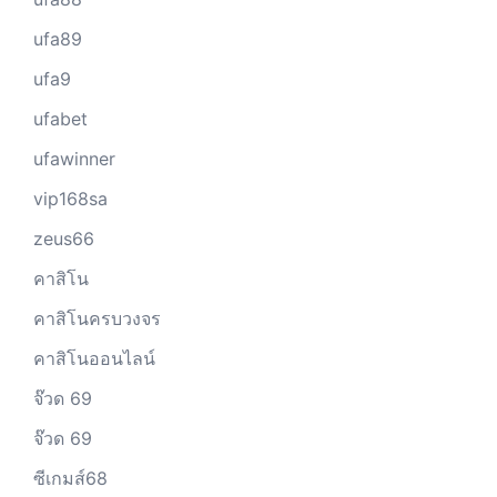
ufa89
ufa9
ufabet
ufawinner
vip168sa
zeus66
คาสิโน
คาสิโนครบวงจร
คาสิโนออนไลน์
จ๊วด 69
จ๊วด 69
ซีเกมส์68