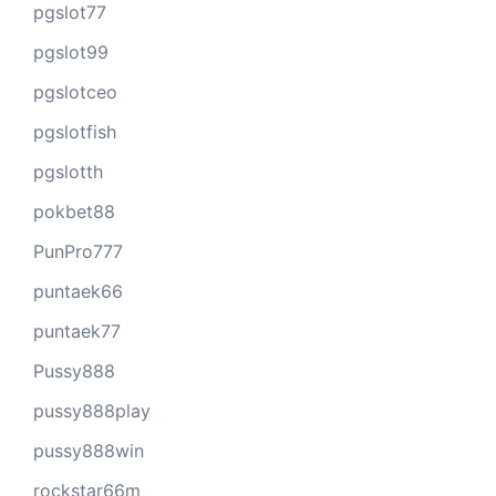
pgslot77
pgslot99
pgslotceo
pgslotfish
pgslotth
pokbet88
PunPro777
puntaek66
puntaek77
Pussy888
pussy888play
pussy888win
rockstar66m