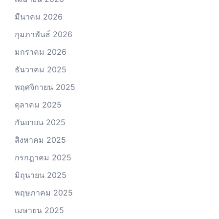
มีนาคม 2026
กุมภาพันธ์ 2026
มกราคม 2026
ธันวาคม 2025
พฤศจิกายน 2025
ตุลาคม 2025
กันยายน 2025
สิงหาคม 2025
กรกฎาคม 2025
มิถุนายน 2025
พฤษภาคม 2025
เมษายน 2025