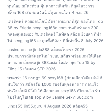
ทุนน้อย สมัครด่วน คุ้มค่าการเดิมพัน ที่สุดในวงการ
สล็อต168 เริ่มก่อนวันนี้ มีลุ้นก่อนใคร 4 ก.ย. 26
เครดิตฟรี หวยออนไลน์ อัตราจ่ายมากที่สุด ของไทย Top
88 by Frieda hengjing168d.com วันเกิดรับเลย 300
กล่องสุ่มเฮงเฮง รับเครดิตฟรี ไลฟ์สด สล็อต ยิงปลา กีฬา
ไพ่ hengjing168 ลงทุนทั้งที่ต้อง ที่นี่เท่านั้น 8 July 2026
casino online jinda888 สล็อตเว็บตรง 2026
ประสบการณ์เล่นยุคใหม่ ระบบเสถียร พร้อมเกมให้เลือก
มากมาย เว็บตรง jin888.asia ใหม่ล่าสุด Top 15 by
Elida 15 เว็บตรง SEP 2026
บาคาร่า 16 กรกฎา 69 sexy168 รู้ก่อนเลือกโต๊ะ เล่นได้
มั่นใจกว่า สมัครรับ 1,000 รองรับทุกธนาคาร ถอนเร็ว
ทันใจ เว็บดี มีโต๊ะให้เลือกเยอะ sexy168 เปิดเกมไว รับ
โปรใหญ่ไปเลย Top 9 by Janine Sexy168c.com
Jinda55 jin55.guru 4 August 2026 สล็อต55