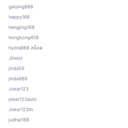
gaojing888
happy168
hengjing168
hongkong456
hydra888 สล็อต
Jilislot
jinda55
jinda888
Joker123
joker123auto
Joker123th
judhai168