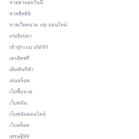
หวยฮานอยวันนี้
หวยฮิต88
หวยเวียดนาม vip ออนไลน์
เกมยิงปลา
เข้าสู่ระบบ ufa191
เครดิตฟรี
เดิมพันกีฬา
เล่นสล็อต
เว็บซื้อหวย
เว็บพนัน
เว็บพนันออนไลน์
เว็บสล็อต
เศรษฐี99