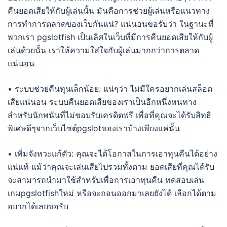
คืนยอดเสียให้กับผู้เล่นนั้น มันคือการช่วยผู้เล่นหรือแนวทาง
การทำการตลาดของเว็บกันแน่? แน่นอนขอรับว่า ในฐานะที่
พวกเรา pgslotfish เป็นเลิศในเว็บที่มีการคืนยอดเสียให้กับผู้
เล่นด้วยนั้น เราให้ความใส่ใจกับผู้เล่นมากกว่าการตลาด
แน่นอน
• ระบบช่วยคืนทุนเล็กน้อย: แน่ๆว่า ไม่มีใครอยากเล่นสล็อต
เสียแน่นอน ระบบคืนยอดเสียของเราเป็นอีกหนึ่งหนทาง
สำหรับนักพนันที่ไม่ชอบรับเครดิตฟรี เพื่อที่คุณจะได้รับสิทธิ
พิเศษดีๆจากเว็บไซต์pgslotของเราบ้างเพียงแค่นั้น
• เพิ่มจังหวะแก้ตัว: คุณจะได้โอกาสในการเอาทุนคืนได้อย่าง
แน่แท้ แม้ว่าคุณจะเล่นเสียไปรวมทั้งตาม ยอดเสียที่คุณได้รับ
จะสามารถนำมาใช้สำหรับเพื่อการเอาทุนคืน ทดสอบเล่น
เกมpgslotfishใหม่ หรือจะถอนออกมาเลยยังได้ เลือกได้ตาม
อยากได้เลยขอรับ