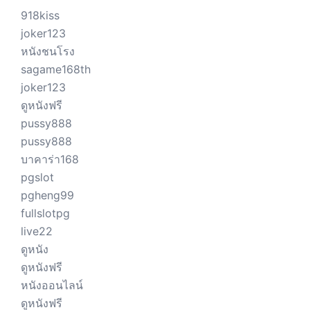
918kiss
joker123
หนังชนโรง
sagame168th
joker123
ดูหนังฟรี
pussy888
pussy888
บาคาร่า168
pgslot
pgheng99
fullslotpg
live22
ดูหนัง
ดูหนังฟรี
หนังออนไลน์
ดูหนังฟรี