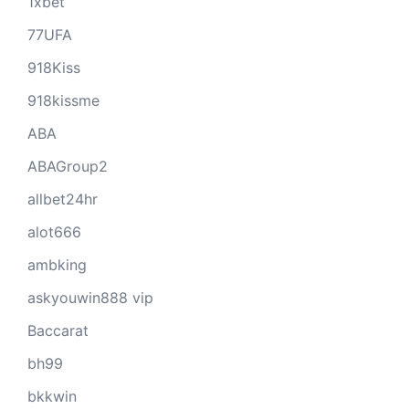
1xbet
77UFA
918Kiss
918kissme
ABA
ABAGroup2
allbet24hr
alot666
ambking
askyouwin888 vip
Baccarat
bh99
bkkwin