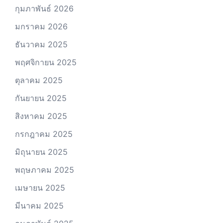
กุมภาพันธ์ 2026
มกราคม 2026
ธันวาคม 2025
พฤศจิกายน 2025
ตุลาคม 2025
กันยายน 2025
สิงหาคม 2025
กรกฎาคม 2025
มิถุนายน 2025
พฤษภาคม 2025
เมษายน 2025
มีนาคม 2025