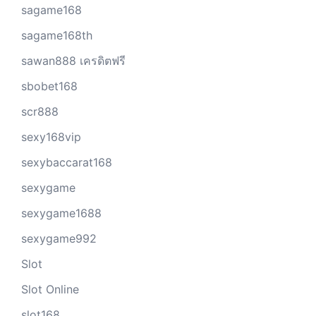
sagame168
sagame168th
sawan888 เครดิตฟรี
sbobet168
scr888
sexy168vip
sexybaccarat168
sexygame
sexygame1688
sexygame992
Slot
Slot Online
slot168