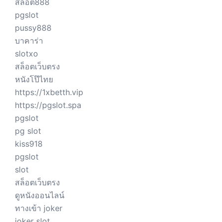
สล็อต888
pgslot
pussy888
บาคาร่า
slotxo
สล็อตเว็บตรง
หนังโป๊ไทย
https://1xbetth.vip
https://pgslot.spa
pgslot
pg slot
kiss918
pgslot
slot
สล็อตเว็บตรง
ดูหนังออนไลน์
ทางเข้า joker
joker slot