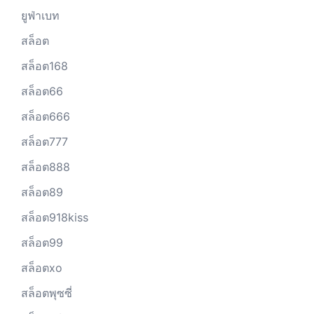
ยูฟ่าเบท
สล็อต
สล็อต168
สล็อต66
สล็อต666
สล็อต777
สล็อต888
สล็อต89
สล็อต918kiss
สล็อต99
สล็อตxo
สล็อตพุซซี่