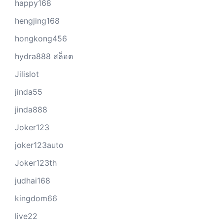
happy168
hengjing168
hongkong456
hydra888 สล็อต
Jilislot
jinda55
jinda888
Joker123
joker123auto
Joker123th
judhai168
kingdom66
live22