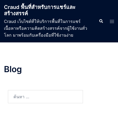
Skip
Craud พื้นที่สำหรับการแชร์และ
to
สร้างสรรค์
content
Search
Tog
Craud เว็บไซต์ที่ให้บริการพื้นที่ในการแชร์
men
เนื้อหาหรือความคิดสร้างสรรค์จากผู้ใช้งานทั่ว
โลก มาพร้อมกับเครื่องมือที่ใช้งานง่าย
Blog
ค้นหา
สำหรับ: