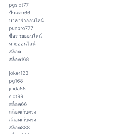
pgslot77
ปั่นแตก66
บาคาร่าออนไลน์
punpro777
ซื้อหวยออนไลน์
หวยออนไลน์
สล็อต
สล็อต168
joker123
pg168
jinda55
slot99
สล็อต66
สล็อตเว็บตรง
สล็อตเว็บตรง
สล็อต888