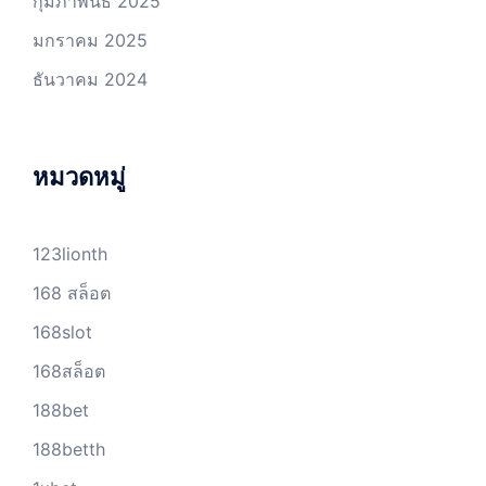
กุมภาพันธ์ 2025
มกราคม 2025
ธันวาคม 2024
หมวดหมู่
123lionth
168 สล็อต
168slot
168สล็อต
188bet
188betth