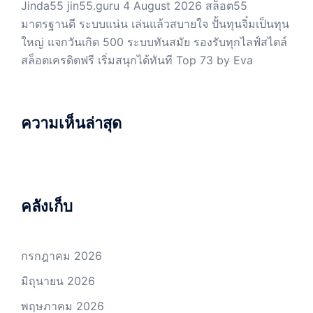
Jinda55 jin55.guru 4 August 2026 สล็อต55
มาตรฐานดี ระบบแน่น เล่นแล้วสบายใจ ปั้นทุนจิ๋มเป็นทุน
ใหญ่ แจกวันเกิด 500 ระบบทันสมัย รองรับทุกไลฟ์สไตล์
สล็อตเครดิตฟรี เริ่มสนุกได้ทันที Top 73 by Eva
ความเห็นล่าสุด
คลังเก็บ
กรกฎาคม 2026
มิถุนายน 2026
พฤษภาคม 2026