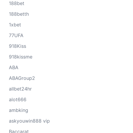
188bet
188betth
1xbet
77UFA
918Kiss
918kissme
ABA
ABAGroup2
allbet24hr
alot666
ambking
askyouwin888 vip
Baccarat