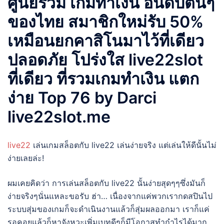
ศูนย์รวม เกมทำเงิน อันดับต้นๆ
ของไทย สมาชิกใหม่รับ 50%
เหมือนยกคาสิโนมาไว้ที่เดียว
ปลอดภัย โปร่งใส live22slot
ที่เดียว ที่รวมเกมทำเงิน แตก
ง่าย Top 76 by Darci
live22slot.me
live22
เล่นเกมสล็อตกับ live22 เล่นง่ายจริง แต่เล่นให้ดีนั้นไม่
ง่ายเลยล่ะ!
ผมเคยคิดว่า การเล่นสล็อตกับ live22 นั้นง่ายสุดๆๆซึ่งมันก็
ง่ายจริงๆนั่นแหละขอรับ ฮ่า… เนื่องจากแค่พวกเรากดสปินไป
ระบบสุ่มของเกมก็จะดำเนินงานแล้วก็สุ่มผลออกมา เราก็แค่
รอคอยแล้วก็หาจังหวะเพิ่มเบทดีๆก็มีโอกาสทำกำไรได้มาก