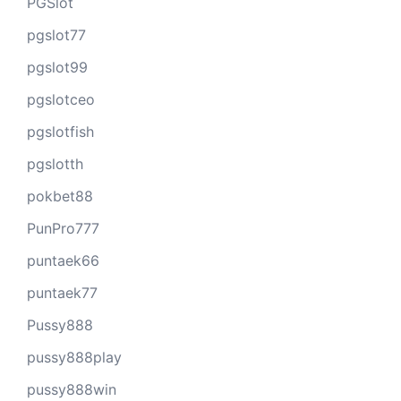
PGSlot
pgslot77
pgslot99
pgslotceo
pgslotfish
pgslotth
pokbet88
PunPro777
puntaek66
puntaek77
Pussy888
pussy888play
pussy888win