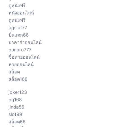
ดูหนังฟรี
หนังออนไลน์
ดูหนังฟรี
pgslot77
ปั่นแตก66
บาคาร่าออนไลน์
punpro777
ซื้อหวยออนไลน์
หวยออนไลน์
สล็อต
สล็อต168
joker123
pg168
jinda55
slot99
สล็อต66