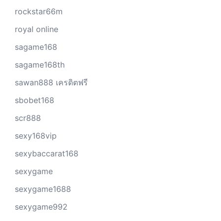
rockstar66m
royal online
sagame168
sagame168th
sawan888 เครดิตฟรี
sbobet168
scr888
sexy168vip
sexybaccarat168
sexygame
sexygame1688
sexygame992