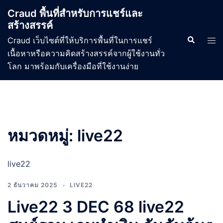
Skip
Craud พื้นที่สำหรับการแชร์และ
to
สร้างสรรค์
content
Search
Tog
Craud เว็บไซต์ที่ให้บริการพื้นที่ในการแชร์
men
เนื้อหาหรือความคิดสร้างสรรค์จากผู้ใช้งานทั่ว
โลก มาพร้อมกับเครื่องมือที่ใช้งานง่าย
หมวดหมู่:
live22
live22
2 ธันวาคม 2025
LIVE22
Live22 3 DEC 68 live22