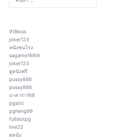
สำหรับ:
918kiss
joker123
หนังชนโรง
sagame168th
joker123
ดูหนังฟรี
pussy888
pussy888
บาคาร่า168
pgslot
pgheng99
fullslotpg
live22
ดูหนัง