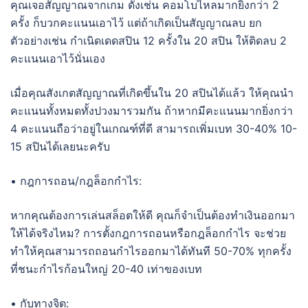
คุณเจอสัญญาณจากเกม ดังเช่น คอมโบไหลมากยิ่งกว่า 2
ครั้ง ก็บวกคะแนนเอาไว้ แต่ถ้าเกิดเป็นสัญญาณลบ ยก
ตัวอย่างเช่น กำเนิดเดดสปิน 12 ครั้งใน 20 สปิน ให้ติดลบ 2
คะแนนเอาไว้นั่นเอง
เมื่อคุณสังเกตสัญญาณที่เกิดขึ้นใน 20 สปินได้แล้ว ให้คุณนำ
คะแนนทั้งหมดทั้งปวงมารวมกัน ถ้าหากมีคะแนนมากยิ่งกว่า
4 คะแนนถือว่าอยู่ในเกณฑ์ที่ดี สามารถเพิ่มเบท 30-40% 10-
15 สปินได้เลยนะครับ
• กฎการถอน/กฎล็อกกำไร:
หากคุณต้องการเล่นสล็อตให้ดี คุณก็จำเป็นต้องทำเงินออกมา
ให้ได้จริงไหม? การตั้งกฎการถอนหรือกฎล็อกกำไร จะช่วย
ทำให้คุณสามารถถอนกำไรออกมาได้ทันที 50-70% ทุกครั้ง
ที่ชนะกำไรก้อนใหญ่ 20-40 เท่าของเบท
• กับทางจิต: