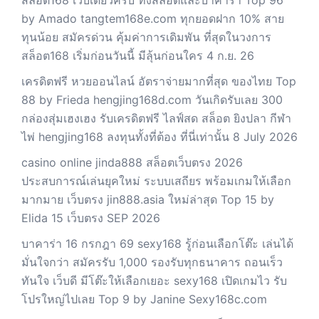
สล็อต168 เว็บเดียวครบ ทั้งสล็อตและบาคาร่า Top 96
by Amado tangtem168e.com ทุกยอดฝาก 10% สาย
ทุนน้อย สมัครด่วน คุ้มค่าการเดิมพัน ที่สุดในวงการ
สล็อต168 เริ่มก่อนวันนี้ มีลุ้นก่อนใคร 4 ก.ย. 26
เครดิตฟรี หวยออนไลน์ อัตราจ่ายมากที่สุด ของไทย Top
88 by Frieda hengjing168d.com วันเกิดรับเลย 300
กล่องสุ่มเฮงเฮง รับเครดิตฟรี ไลฟ์สด สล็อต ยิงปลา กีฬา
ไพ่ hengjing168 ลงทุนทั้งที่ต้อง ที่นี่เท่านั้น 8 July 2026
casino online jinda888 สล็อตเว็บตรง 2026
ประสบการณ์เล่นยุคใหม่ ระบบเสถียร พร้อมเกมให้เลือก
มากมาย เว็บตรง jin888.asia ใหม่ล่าสุด Top 15 by
Elida 15 เว็บตรง SEP 2026
บาคาร่า 16 กรกฎา 69 sexy168 รู้ก่อนเลือกโต๊ะ เล่นได้
มั่นใจกว่า สมัครรับ 1,000 รองรับทุกธนาคาร ถอนเร็ว
ทันใจ เว็บดี มีโต๊ะให้เลือกเยอะ sexy168 เปิดเกมไว รับ
โปรใหญ่ไปเลย Top 9 by Janine Sexy168c.com