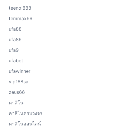
teenoi888
temmax69
ufa88
ufa89
ufa9
ufabet
ufawinner
vip168sa
zeus66
คาสิโน
คาสิโนครบวงจร
คาสิโนออนไลน์