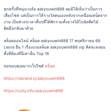
ทุกครั้งที่หมุนวงล้อ askyouwin888 ผมมิได้เห็นว่าเป็นการ
เสี่ยงโชค แต่เป็นการให้รางวัลตนเองหลังจากเหนื่อยเหน็ดจาก
งาน เป็นช่วงๆเวลาสั้นๆที่ได้พักรวมทั้งอาจได้โบนัสติดไม้
ติดมือกลับมาด้วย
สล็อตออนไลน์ สล็อต askyouwin888 17 พฤศจิกายน 68
Leora ยืน 1 เรื่องเกมสล็อต askyouwin888 vip คิดจะลงทุน
ทั้งทีต้องที่นี่เท่านั้น Top 16
ขอขอบคุณมากเว็ปไซต์
สล็อต
https://rebrand.ly/askyouwin888
https://cutly.info/askyouwin888