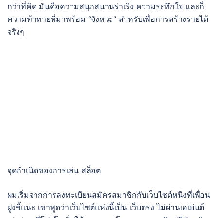
กว่าที่คิด มันคือความสนุกสนานร่าเริง ความระทึกใจ และก็
ความท้าทายที่มาพร้อม “จังหวะ” สำหรับเพื่อการสร้างรายได้
จริงๆ
จุดกำเนิดของการเล่น สล็อต
ผมเริ่มจากการลงทะเบียนสมัครสมาชิกกับเว็บไซต์หนึ่งที่เพื่อน
ฝูงชี้แนะ เขาพูดว่าเว็บไซต์แห่งนี้เป็น เว็บตรง ไม่ผ่านเอเย่นต์