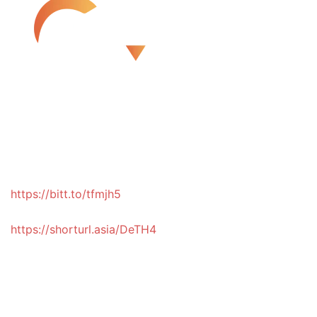
https://bitt.to/tfmjh5
https://shorturl.asia/DeTH4