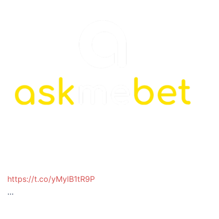
https://t.co/yMylB1tR9P
…