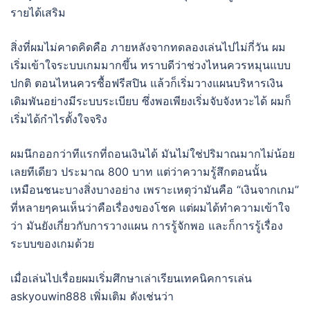
รายได้เสริม
สิ่งที่ผมไม่คาดคิดคือ ภายหลังจากทดลองเล่นไปไม่กี่วัน ผม
เริ่มเข้าใจระบบเกมมากขึ้น ทราบดีว่าช่วงไหนควรหมุนแบบ
ปกติ ตอนไหนควรซื้อฟรีสปิน แล้วก็เริ่มวางแผนบริหารเงิน
เดิมพันอย่างมีระบบระเบียบ ซึ่งพอเพียงเริ่มจับจังหวะได้ ผมก็
เริ่มได้กำไรตั้งใจจริง
ผมนึกออกว่าทีแรกที่ถอนเงินได้ มันไม่ใช่ปริมาณมากไม่น้อย
เลยทีเดียว ประมาณ 800 บาท แต่ว่าความรู้สึกตอนนั้น
เหมือนชนะบางสิ่งบางอย่าง เพราะเหตุว่ามันคือ “เงินจากเกม”
ที่หลายๆคนเห็นว่าคือเรื่องของโชค แต่ผมได้ทำความเข้าใจ
ว่า มันยังเกี่ยวกับการวางแผน การรู้จักพอ และก็การรู้เรื่อง
ระบบของเกมด้วย
เมื่อเล่นไปเรื่อยผมเริ่มศึกษาเล่าเรียนเทคนิคการเล่น
askyouwin888 เพิ่มเติม ดังเช่นว่า