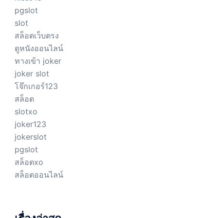
pgslot
slot
สล็อตเว็บตรง
ดูหนังออนไลน์
ทางเข้า joker
joker slot
โจ๊กเกอร์123
สล็อต
slotxo
joker123
jokerslot
pgslot
สล็อตxo
สล็อตออนไลน์