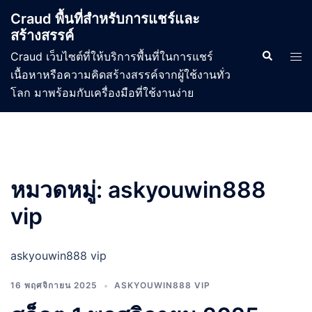
Skip
Craud พื้นที่สำหรับการแชร์และ
to
สร้างสรรค์
content
Search
Tog
Craud เว็บไซต์ที่ให้บริการพื้นที่ในการแชร์
men
เนื้อหาหรือความคิดสร้างสรรค์จากผู้ใช้งานทั่ว
โลก มาพร้อมกับเครื่องมือที่ใช้งานง่าย
หมวดหมู่:
askyouwin888
vip
askyouwin888 vip
16 พฤศจิกายน 2025
ASKYOUWIN888 VIP