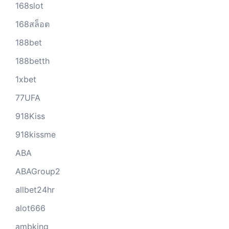
168slot
168สล็อต
188bet
188betth
1xbet
77UFA
918Kiss
918kissme
ABA
ABAGroup2
allbet24hr
alot666
ambking