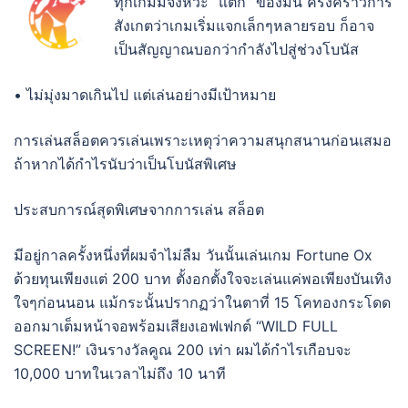
ทุกเกมมีจังหวะ “แตก” ของมัน ครั้งคราวการ
สังเกตว่าเกมเริ่มแจกเล็กๆหลายรอบ ก็อาจ
เป็นสัญญาณบอกว่ากำลังไปสู่ช่วงโบนัส
• ไม่มุ่งมาดเกินไป แต่เล่นอย่างมีเป้าหมาย
การเล่นสล็อตควรเล่นเพราะเหตุว่าความสนุกสนานก่อนเสมอ
ถ้าหากได้กำไรนับว่าเป็นโบนัสพิเศษ
ประสบการณ์สุดพิเศษจากการเล่น สล็อต
มีอยู่กาลครั้งหนึ่งที่ผมจำไม่ลืม วันนั้นเล่นเกม Fortune Ox
ด้วยทุนเพียงแต่ 200 บาท ตั้งอกตั้งใจจะเล่นแค่พอเพียงบันเทิง
ใจๆก่อนนอน แม้กระนั้นปรากฏว่าในตาที่ 15 โคทองกระโดด
ออกมาเต็มหน้าจอพร้อมเสียงเอฟเฟกต์ “WILD FULL
SCREEN!” เงินรางวัลคูณ 200 เท่า ผมได้กำไรเกือบจะ
10,000 บาทในเวลาไม่ถึง 10 นาที