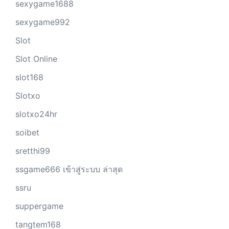
sexygame1688
sexygame992
Slot
Slot Online
slot168
Slotxo
slotxo24hr
soibet
sretthi99
ssgame666 เข้าสู่ระบบ ล่าสุด
ssru
suppergame
tangtem168