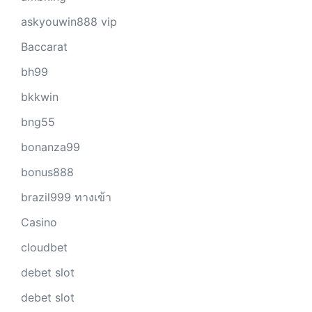
askyouwin888 vip
Baccarat
bh99
bkkwin
bng55
bonanza99
bonus888
brazil999 ทางเข้า
Casino
cloudbet
debet slot
debet slot