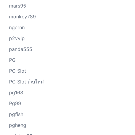
mars95
monkey789
ngernn
p2vvip
panda555
PG
PG Slot
PG Slot เว็บใหม่
pg168
Pg99
pgfish
pgheng