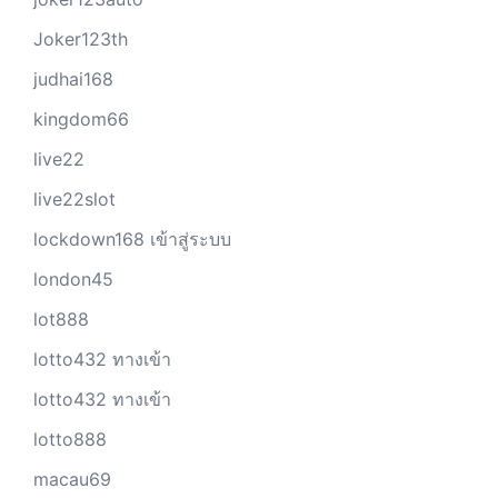
Joker123th
judhai168
kingdom66
live22
live22slot
lockdown168 เข้าสู่ระบบ
london45
lot888
lotto432 ทางเข้า
lotto432 ทางเข้า
lotto888
macau69