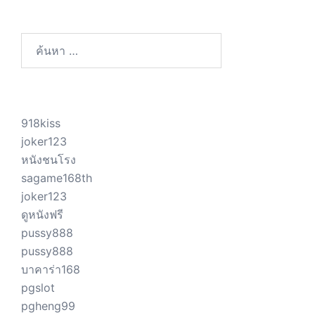
ค้นหา
สำหรับ:
918kiss
joker123
หนังชนโรง
sagame168th
joker123
ดูหนังฟรี
pussy888
pussy888
บาคาร่า168
pgslot
pgheng99