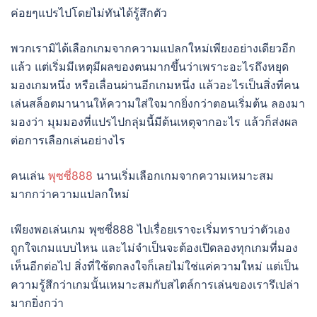
ค่อยๆแปรไปโดยไม่ทันได้รู้สึกตัว
พวกเรามิได้เลือกเกมจากความแปลกใหม่เพียงอย่างเดียวอีก
แล้ว แต่เริ่มมีเหตุมีผลของตนมากขึ้นว่าเพราะอะไรถึงหยุด
มองเกมหนึ่ง หรือเลื่อนผ่านอีกเกมหนึ่ง แล้วอะไรเป็นสิ่งที่คน
เล่นสล็อตมานานให้ความใส่ใจมากยิ่งกว่าตอนเริ่มต้น ลองมา
มองว่า มุมมองที่แปรไปกลุ่มนี้มีต้นเหตุจากอะไร แล้วก็ส่งผล
ต่อการเลือกเล่นอย่างไร
คนเล่น
พุซซี่888
นานเริ่มเลือกเกมจากความเหมาะสม
มากกว่าความแปลกใหม่
เพียงพอเล่นเกม พุซซี่888 ไปเรื่อยเราจะเริ่มทราบว่าตัวเอง
ถูกใจเกมแบบไหน และไม่จำเป็นจะต้องเปิดลองทุกเกมที่มอง
เห็นอีกต่อไป สิ่งที่ใช้ตกลงใจก็เลยไม่ใช่แค่ความใหม่ แต่เป็น
ความรู้สึกว่าเกมนั้นเหมาะสมกับสไตล์การเล่นของเรารึเปล่า
มากยิ่งกว่า