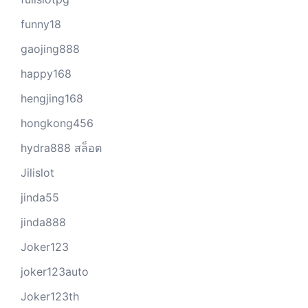
funny18
gaojing888
happy168
hengjing168
hongkong456
hydra888 สล็อต
Jilislot
jinda55
jinda888
Joker123
joker123auto
Joker123th