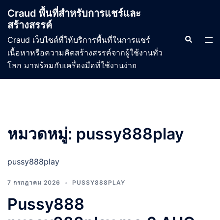
Skip
Craud พื้นที่สำหรับการแชร์และ
to
สร้างสรรค์
content
Search
Tog
Craud เว็บไซต์ที่ให้บริการพื้นที่ในการแชร์
men
เนื้อหาหรือความคิดสร้างสรรค์จากผู้ใช้งานทั่ว
โลก มาพร้อมกับเครื่องมือที่ใช้งานง่าย
หมวดหมู่:
pussy888play
pussy888play
7 กรกฎาคม 2026
PUSSY888PLAY
Pussy888