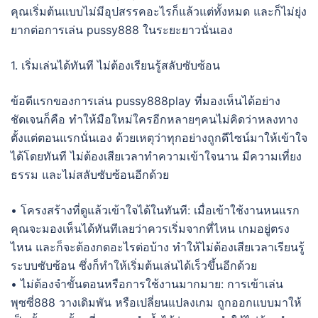
คุณเริ่มต้นแบบไม่มีอุปสรรคอะไรก็แล้วแต่ทั้งหมด และก็ไม่ยุ่ง
ยากต่อการเล่น pussy888 ในระยะยาวนั่นเอง
1. เริ่มเล่นได้ทันที ไม่ต้องเรียนรู้สลับซับซ้อน
ข้อดีแรกของการเล่น pussy888play ที่มองเห็นได้อย่าง
ชัดเจนก็คือ ทำให้มือใหม่ใครอีกหลายๆคนไม่คิดว่าหลงทาง
ตั้งแต่ตอนแรกนั่นเอง ด้วยเหตุว่าทุกอย่างถูกดีไซน์มาให้เข้าใจ
ได้โดยทันที ไม่ต้องเสียเวลาทำความเข้าใจนาน มีความเที่ยง
ธรรม และไม่สลับซับซ้อนอีกด้วย
• โครงสร้างที่ดูแล้วเข้าใจได้ในทันที: เมื่อเข้าใช้งานหนแรก
คุณจะมองเห็นได้ทันทีเลยว่าควรเริ่มจากที่ไหน เกมอยู่ตรง
ไหน และก็จะต้องกดอะไรต่อบ้าง ทำให้ไม่ต้องเสียเวลาเรียนรู้
ระบบซับซ้อน ซึ่งก็ทำให้เริ่มต้นเล่นได้เร็วขึ้นอีกด้วย
• ไม่ต้องจำขั้นตอนหรือการใช้งานมากมาย: การเข้าเล่น
พุซซี่888 วางเดิมพัน หรือเปลี่ยนแปลงเกม ถูกออกแบบมาให้