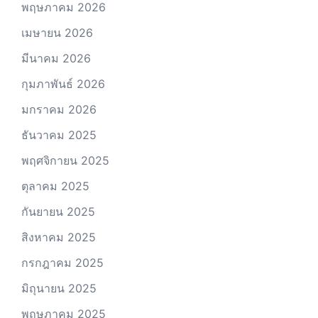
พฤษภาคม 2026
เมษายน 2026
มีนาคม 2026
กุมภาพันธ์ 2026
มกราคม 2026
ธันวาคม 2025
พฤศจิกายน 2025
ตุลาคม 2025
กันยายน 2025
สิงหาคม 2025
กรกฎาคม 2025
มิถุนายน 2025
พฤษภาคม 2025