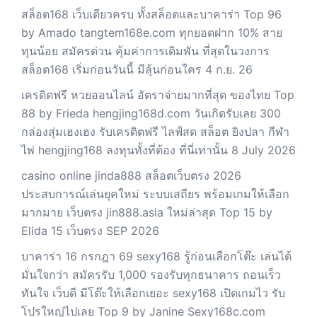
สล็อต168 เว็บเดียวครบ ทั้งสล็อตและบาคาร่า Top 96
by Amado tangtem168e.com ทุกยอดฝาก 10% สาย
ทุนน้อย สมัครด่วน คุ้มค่าการเดิมพัน ที่สุดในวงการ
สล็อต168 เริ่มก่อนวันนี้ มีลุ้นก่อนใคร 4 ก.ย. 26
เครดิตฟรี หวยออนไลน์ อัตราจ่ายมากที่สุด ของไทย Top
88 by Frieda hengjing168d.com วันเกิดรับเลย 300
กล่องสุ่มเฮงเฮง รับเครดิตฟรี ไลฟ์สด สล็อต ยิงปลา กีฬา
ไพ่ hengjing168 ลงทุนทั้งที่ต้อง ที่นี่เท่านั้น 8 July 2026
casino online jinda888 สล็อตเว็บตรง 2026
ประสบการณ์เล่นยุคใหม่ ระบบเสถียร พร้อมเกมให้เลือก
มากมาย เว็บตรง jin888.asia ใหม่ล่าสุด Top 15 by
Elida 15 เว็บตรง SEP 2026
บาคาร่า 16 กรกฎา 69 sexy168 รู้ก่อนเลือกโต๊ะ เล่นได้
มั่นใจกว่า สมัครรับ 1,000 รองรับทุกธนาคาร ถอนเร็ว
ทันใจ เว็บดี มีโต๊ะให้เลือกเยอะ sexy168 เปิดเกมไว รับ
โปรใหญ่ไปเลย Top 9 by Janine Sexy168c.com