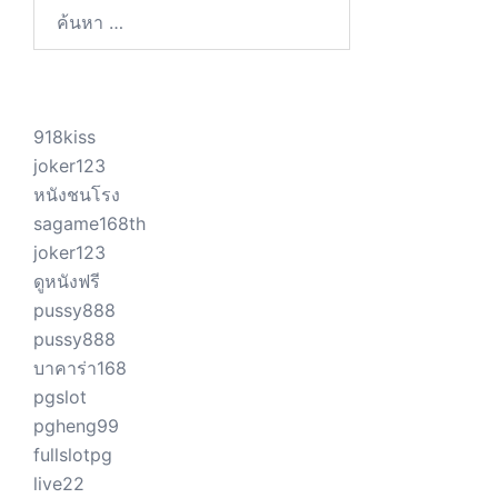
ค้นหา
สำหรับ:
918kiss
joker123
หนังชนโรง
sagame168th
joker123
ดูหนังฟรี
pussy888
pussy888
บาคาร่า168
pgslot
pgheng99
fullslotpg
live22