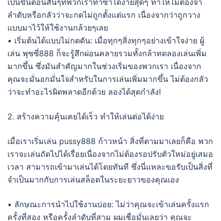
เป็นขั้นตอนสั้นๆที่พวกเราทำซ้ำได้ง่ายสุดๆ ทำให้ไม่ต้องจำ
ลำดับหรือกลัวว่าจะกดไม่ถูกตั้งแต่แรก เนื่องจากว่าถูกวาง
แบบมาไว้ให้ใช้งานกล้วยๆเลย
• เริ่มต้นได้แบบไม่กดดัน: เมื่อทุกๆสิ่งทุกๆอย่างเข้าใจง่าย ผู้
เล่น พุซซี่888 ก็จะรู้สึกผ่อนคลายรวมทั้งกล้าทดลองเล่นเพิ่ม
มากขึ้น ซึ่งมันสำคัญมากในช่วงเริ่มของพวกเรา เนื่องจาก
คุณจะมั่นอกมั่นใจสำหรับในการเล่นเพิ่มมากขึ้น ไม่ต้องกลัว
ว่าจะทำอะไรผิดพลาดอีกด้วย ลองได้สุดกำลัง!
2. สร้างความคุ้นเคยได้เร็ว ทำให้เล่นต่อได้ง่าย
เมื่อเราเริ่มเล่น pussy888 ก้าวหน้า สิ่งที่ตามมาเลยก็คือ พวก
เราจะเล่นถัดไปได้เรื่อยเนื่องจากไม่ต้องรอปรับตัวใหม่อยู่เสมอ
เวลา สามารถเข้ามาเล่นได้โดยทันที ซึ่งนี่แหละขอรับเป็นสิ่งที่
จำเป็นมากกับการเล่นสล็อตในระยะยาวของคุณเอง
• ลักษณะการนำไปใช้งานบ่อย: ไม่ว่าคุณจะเข้าเล่นครั้งแรก
ครั้งที่สอง หรือครั้งลำดับที่สาม ผมเชื่อมั่นเลยว่า คุณจะ