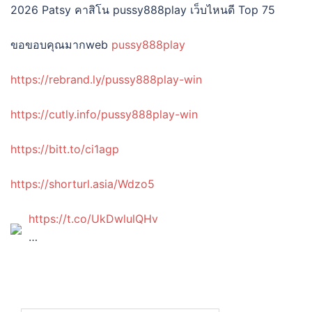
2026 Patsy คาสิโน pussy888play เว็บไหนดี Top 75
ขอขอบคุณมากweb
pussy888play
https://rebrand.ly/pussy888play-win
https://cutly.info/pussy888play-win
https://bitt.to/ci1agp
https://shorturl.asia/Wdzo5
https://t.co/UkDwlulQHv
…