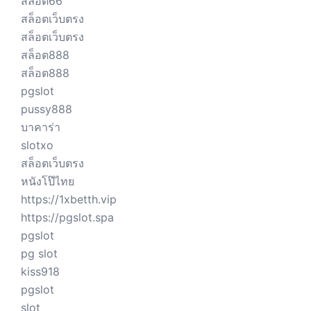
สล็อต66
สล็อตเว็บตรง
สล็อตเว็บตรง
สล็อต888
สล็อต888
pgslot
pussy888
บาคาร่า
slotxo
สล็อตเว็บตรง
หนังโป๊ไทย
https://1xbetth.vip
https://pgslot.spa
pgslot
pg slot
kiss918
pgslot
slot