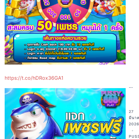
https://t.co/hDRox36GA1
…
27
มีนา
202
PUS