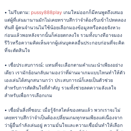
• ไม่รีบตาม:
pussy888play
เกมใหม่ออกก็มีคนพูดถึงเสมอ
แต่ผู้ที่เล่นมานานมักไม่เคยทราบสึกว่าจำต้องรีบเข้าไปทดลอง
ทันที ผู้คนจำนวนไม่ใช้น้อยเลือกมองข้อมูลหรือคอยจังหวะ
ก่อนแล้วพอหลังจากนั้นก็ค่อยตกลงใจ รวมทั้งบางทีอาจมอง
รีวิวหรือความคิดเห็นจากผู้เล่นบุคคลอื่นประกอบก่อนที่จะคิด
ที่จะตัดสินใจ
• เชื่อประสบการณ์: แทนที่จะเลือกตามคำแนะนำเพียงอย่าง
เดียว เรามักย้อนกลับมามองว่าที่ผ่านมาเกมแบบไหนทำให้ตัว
เองเล่นได้สนุกสนานกว่า ประสบการณ์ก็เลยเป็นตัวช่วย
สำหรับการตัดสินใจที่สำคัญ รวมทั้งช่วยลดความลังเลใจ
สำหรับเพื่อการเลือกเกม
• เชื่อมั่นสิ่งที่ชอบ: เมื่อรู้จักสไตล์ของตนแล้ว พวกเราจะไม่
เคยทราบสึกว่าจำเป็นต้องเปลี่ยนเกมทุกหนเพียงแค่เนื่องจาก
ว่าผู้อื่นกำลังเล่นอยู่ ความมั่นใจและความเชื่อมั่นทำให้เลือก