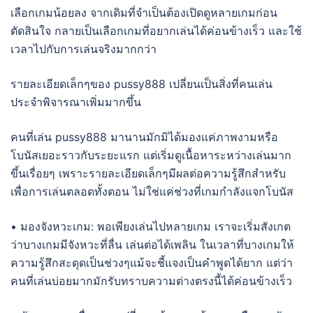
เลือกเกมน้อยลง จากเดิมที่จำเป็นต้องเปิดดูหลายเกมก่อน
ตัดสินใจ กลายเป็นเลือกเกมที่อยากเล่นได้ค่อนข้างเร็ว และใช้
เวลาไปกับการเล่นจริงมากกว่า
รายละเอียดเล็กๆของ pussy888 เปลี่ยนเป็นสิ่งที่คนเล่น
ประจำพิจารณาเพิ่มมากขึ้น
คนที่เล่น pussy888 มานานมักมิได้มองแค่ภาพงามหรือ
โบนัสเยอะราวกับระยะแรก แต่เริ่มดูเนื้อหาระหว่างเล่นมาก
ขึ้นเรื่อยๆ เพราะรายละเอียดเล็กๆมีผลต่อความรู้สึกสำหรับ
เพื่อการเล่นตลอดทั้งตอน ไม่ใช่แค่ช่วงที่เกมกำลังแจกโบนัส
• มองจังหวะเกม: พอเพียงเล่นไปหลายเกม เราจะเริ่มสังเกต
ว่าบางเกมมีจังหวะที่ลื่น เล่นต่อได้เพลิน ในเวลาที่บางเกมให้
ความรู้สึกสะดุดเป็นช่วงๆแม้จะชี้แจงเป็นคำพูดได้ยาก แต่ว่า
คนที่เล่นบ่อยมากมักรับทราบความต่างตรงนี้ได้ค่อนข้างเร็ว