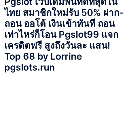
Pgslot เว็บเดิมพันที่ดีที่สุดใน
ไทย สมาชิกใหม่รับ 50% ฝาก-
ถอน ออโต้ เงินเข้าทันที ถอน
เท่าไหร่ก็โอน Pgslot99 แจก
เครดิตฟรี สูงถึงวันละ แสน!
Top 68 by Lorrine
pgslots.run