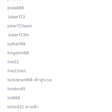
jinda888
Joker123
joker123auto
Joker123th
judhai168
kingdom66
live22
live22slot
lockdown168 เข้าสู่ระบบ
london45
lot888
lotto432 ทางเข้า