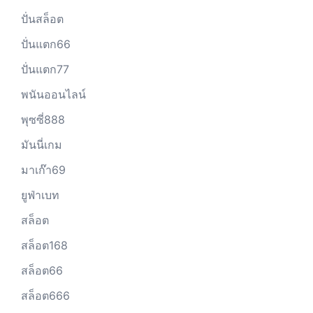
ปั่นสล็อต
ปั่นแตก66
ปั่นแตก77
พนันออนไลน์
พุซซี่888
มันนี่เกม
มาเก๊า69
ยูฟ่าเบท
สล็อต
สล็อต168
สล็อต66
สล็อต666