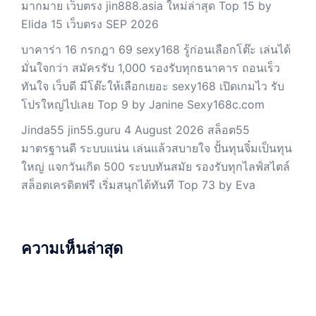
มากมาย เว็บตรง jin888.asia ใหม่ล่าสุด Top 15 by
Elida 15 เว็บตรง SEP 2026
บาคาร่า 16 กรกฎา 69 sexy168 รู้ก่อนเลือกโต๊ะ เล่นได้
มั่นใจกว่า สมัครรับ 1,000 รองรับทุกธนาคาร ถอนเร็ว
ทันใจ เว็บดี มีโต๊ะให้เลือกเยอะ sexy168 เปิดเกมไว รับ
โปรใหญ่ไปเลย Top 9 by Janine Sexy168c.com
Jinda55 jin55.guru 4 August 2026 สล็อต55
มาตรฐานดี ระบบแน่น เล่นแล้วสบายใจ ปั้นทุนจิ๋มเป็นทุน
ใหญ่ แจกวันเกิด 500 ระบบทันสมัย รองรับทุกไลฟ์สไตล์
สล็อตเครดิตฟรี เริ่มสนุกได้ทันที Top 73 by Eva
ความเห็นล่าสุด