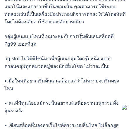
แนวโน้มจะแตกง่ายขึ้นในขณะนั้น คุณสามารถใช้ระบบ
ทดลองเล่นนี้เป็นเครื่องมือประกอบกิจการตกลงใจได้โดยทันที
โดยไม่ต้องเสียค่าใช้จ่ายเลยสักบาทเดียว
กลุ่มผู้เล่นแบบไหนที่เหมาะสมกับการเริ่มต้นเล่นสล็อตที่
Pg99 เยอะที่สุด
pg slot ไม่ได้ดีไซน์มาเพื่อผู้เล่นกลุ่มใดกรุ๊ปหนึ่ง แต่ว่า
ครอบคลุมทุกหมวดหมู่ของนักเสี่ยงโชค ไม่ว่าจะเป็น:
• มือใหม่ที่อยากเริ่มต้นเล่นสล็อตแต่ว่าไม่ทราบจะเริ่มตรง
ไหน
• คนที่มีทุนน้อยแม้กระนั้นอยากเล่นเพื่อความสนุกรวมทั้ง
ลุ้นรางวัล
• เซียนสล็อตที่มองหาเว็บไซต์ตรงระบบลื่นไหล ไม่ล็อกยูส