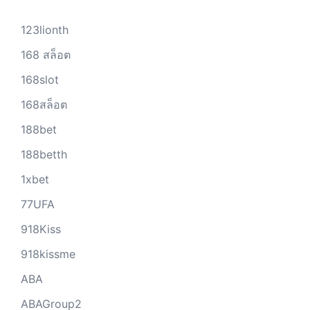
123lionth
168 สล็อต
168slot
168สล็อต
188bet
188betth
1xbet
77UFA
918Kiss
918kissme
ABA
ABAGroup2