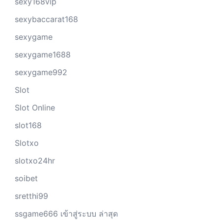
sexy168vip
sexybaccarat168
sexygame
sexygame1688
sexygame992
Slot
Slot Online
slot168
Slotxo
slotxo24hr
soibet
sretthi99
ssgame666 เข้าสู่ระบบ ล่าสุด