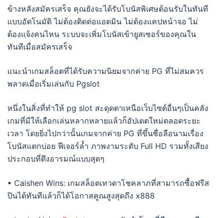
ข้างหลังสมัครเสร็จ คุณยังจะได้รับโบนัสพิเศษต้อนรับในทันที
แบบอัตโนมัติ ไม่ต้องติดต่อแอดมิน ไม่ต้องแคปหน้าจอ ไม่
ต้องแจ้งคนไหน ระบบจะเพิ่มโบนัสเข้ายูสเซอร์ของคุณใน
ทันทีเมื่อสมัครเสร็จ
แนะนำเกมสล็อตที่ได้รับความนิยมจากค่าย PG ที่ไม่สมควร
พลาดเมื่อเริ่มเล่นกับ Pgslot
หนึ่งในสิ่งที่ทำให้ pg slot สะดุดตาเหนือเว็บไซต์อื่นๆเป็นคลัง
เกมที่มีให้เลือกเล่นหลากหลายแล้วก็อัปเดตใหม่ตลอดระยะ
เวลา โดยยิ่งไปกว่านั้นเกมจากค่าย PG ที่ขึ้นชื่อลือนามเรื่อง
โบนัสแตกบ่อย ฟีเจอร์ล้ำ ภาพงามระดับ Full HD รวมทั้งเสียง
ประกอบที่ดึงอารมณ์แบบสุดๆ
• Caishen Wins: เกมสล็อตเทวดาโชคลาภที่สามารถซื้อฟรีส
ปินได้ทันทีแล้วก็ได้โอกาสคูณสูงสุดถึง x888