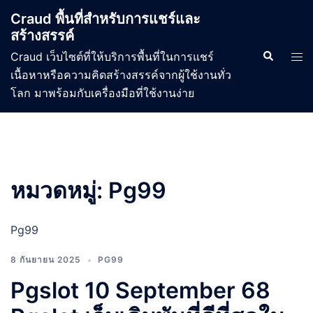
Skip
Craud พื้นที่สำหรับการแชร์และ
to
สร้างสรรค์
content
Search
Tog
Craud เว็บไซต์ที่ให้บริการพื้นที่ในการแชร์
men
เนื้อหาหรือความคิดสร้างสรรค์จากผู้ใช้งานทั่ว
โลก มาพร้อมกับเครื่องมือที่ใช้งานง่าย
หมวดหมู่:
Pg99
Pg99
8 กันยายน 2025
PG99
Pgslot 10 September 68