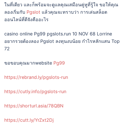
ในที่เดียว และก็พร้อมจะดูแลคุณเสมือนคู่หูที่รู้ใจ ขอให้คุณ
ลองเริ่มกับ
Pgslot
แล้วคุณจะทราบว่า การเล่นสล็อต
ออนไลน์ที่ดีจังคืออะไร
casino online Pg99 pgslots.run 10 NOV 68 Lorrine
อยากรวยต้องลอง Pgslot ลงทุนงบน้อย กำไรหลักแสน Top
72
ขอขอบคุณมากwebsite
Pg99
https://rebrand.ly/pgslots-run
https://cutly.info/pgslots-run
https://shorturl.asia/78QBN
https://cutt.ly/YrZxt2Dj