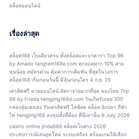
สล็อตออนไลน์
เรื่องล่าสุด
สล็อต168 เว็บเดียวครบ ทั้งสล็อตและบาคาร่า Top 96
by Amado tangtem168e.com ทุกยอดฝาก 10% สาย
ทุนน้อย สมัครด่วน คุ้มค่าการเดิมพัน ที่สุดในวงการ
สล็อต168 เริ่มก่อนวันนี้ มีลุ้นก่อนใคร 4 ก.ย. 26
เครดิตฟรี หวยออนไลน์ อัตราจ่ายมากที่สุด ของไทย Top
88 by Frieda hengjing168d.com วันเกิดรับเลย 300
กล่องสุ่มเฮงเฮง รับเครดิตฟรี ไลฟ์สด สล็อต ยิงปลา กีฬา
ไพ่ hengjing168 ลงทุนทั้งที่ต้อง ที่นี่เท่านั้น 8 July 2026
casino online jinda888 สล็อตเว็บตรง 2026
ประสบการณ์เล่นยุคใหม่ ระบบเสถียร พร้อมเกมให้เลือก