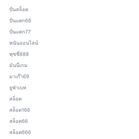
ปั่นสล็อต
ปั่นแตก66
ปั่นแตก77
พนันออนไลน์
พุซซี่888
มันนี่เกม
มาเก๊า69
ยูฟ่าเบท
สล็อต
สล็อต168
สล็อต66
สล็อต666