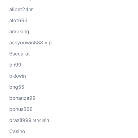
allbet24hr
alot666
ambking
askyouwin888 vip
Baccarat
bh99
bkkwin
bng55
bonanza99
bonus888
brazil999 ทางเข้า
Casino