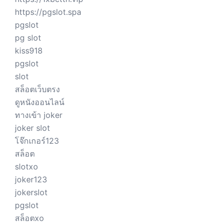
https://pgslot.spa
pgslot
pg slot
kiss918
pgslot
slot
สล็อตเว็บตรง
ดูหนังออนไลน์
ทางเข้า joker
joker slot
โจ๊กเกอร์123
สล็อต
slotxo
joker123
jokerslot
pgslot
สล็อตxo