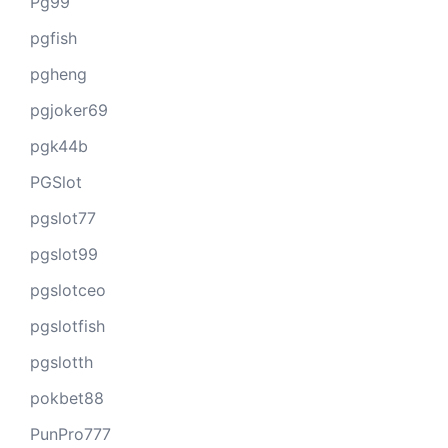
Pg99
pgfish
pgheng
pgjoker69
pgk44b
PGSlot
pgslot77
pgslot99
pgslotceo
pgslotfish
pgslotth
pokbet88
PunPro777