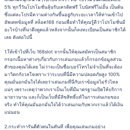
5% ทุกวี่วันโปรโมชั่นลุ้นรับเครดิตฟรี โบนัสฟรีไม่อั้น เป็นต้น
ซึ่งแต่ละโปรมีความต่างกันขึ้นอยู่กับระยะเวลาให้ท่านเข้าไป
อัพเดทข้อมูลที่ สล็อต168 ก่อนเพื่อทำให้คุณรู้ดีว่าโปรโมชั่นมี
อะไรบ้างที่น่าดึงดูดแล้วหลังจากนั้นก็ลงทะเบียนเป็นสมาชิกได้
เลย ดังต่อไปนี้
1.ให้เข้าไปที่เว็บ 168slot จากนั้นให้คุณสมัครเป็นสมาชิก
กรอกเนื้อหาต่างๆเกี่ยวกับการเล่นเกมแล้วก็กรอกข้อมูลส่วน
ตัวของคุณได้เลย ไม่ว่าจะเป็นชื่อเบอร์โทรไม่จำเป็นที่จะต้อง
มาวิตกกังวลใจเพราะว่าระบบที่นี่มีความปลอดภัยสูง 100%
คุณมั่นอกมั่นใจได้เลยว่าเล่นเกมที่นี่กับเราข้อมูลไม่รั่วไหล
แน่ๆ เพราะเหตุว่าพวกเราเป็นเว็บที่มีมาตรฐานเปิดให้บริการ
มายาวนาน และก็เป็นเว็บที่มีลิขสิทธิ์แท้ในการเล่นเกมของ
จริง ทำให้คุณมั่นอกมั่นใจได้ว่าเล่นเกมกับพวกเราแล้วได้เงิน
แน่นอน
2.กระทำการันตีตัวตนในทันที เพื่อคุณเล่นเกมอย่าง