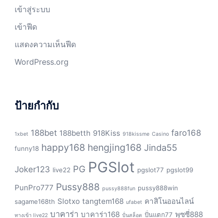
เข้าสู่ระบบ
เข้าฟีด
แสดงความเห็นฟีด
WordPress.org
ป้ายกำกับ
188bet
faro168
188betth
918Kiss
1xbet
918kissme
Casino
happy168
hengjing168
Jinda55
funny18
PGSlot
PG
Joker123
live22
pgslot77
pgslot99
Pussy888
PunPro777
pussy888win
pussy888fun
Slotxo
tangtem168
คาสิโนออนไลน์
sagame168th
ufabet
บาคาร่า
บาคาร่า168
พุซซี่888
ปั่นแตก77
ทางเข้า live22
ปั่นสล็อต