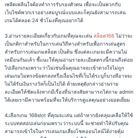
เพลิดเพลินใจต้องทำการรับรองตัวตน เพื่อจะเป็นพวกกับ
เว็บไซต์พวกเราอย่างสมบูรณ์แบบและก็คุณยังสามารถเล่น
เกมได้ตลอด 24 ชั่วโมงที่คุณอยากได้
3.อ่านรายละเอียดเกี่ยวกับเกมที่คุณจะเล่น
สล็อต168
ไม่ว่าจะ
เป็นกติกาสำหรับในการเล่นวิถีทางสำหรับเพื่อการเล่นสูตร
สำหรับการเล่นเกมสล็อต เป็นต้น ซึ่งแต่ละเกมจะมีความไม่
เหมือนกันแล้ว ชี้แนะให้คุณอ่านรายละเอียดตรงนี้ก่อนถึงค่อย
ไปเลือกเกมเพราะว่าไม่เช่นนั้นคุณอาจจะเข้าดวงใจไม่ถูก
เล่นเกมไม่ตรงข้อตกลงหรือเงื่อนไขที่เว็บได้ระบุก็บางทีอาจจะ
ไม่ได้รับเงินรางวัลก็เป็นไปได้ ด้วยเหตุดังกล่าวอ่านราย
ละเอียดให้ชัดแจ้งหากมีเรื่องที่น่าสงสัยสามารถไต่ถาม admin
ได้เลยเรามีความพร้อมที่จะให้บริการดูแลคุณอย่างยอดเยี่ยม
4.เลือกเกม 168slot ที่คุณจะเล่น แต่ถ้าหากยังคลุมเคลือให้ใช้
ระบบทดสอบเล่นก่อนเพราะว่าระบบนี้ จะช่วยทำให้ปรับคุณ
สามารถเข้าใจในการเล่นเกมเสี่ยงโชคออนไลน์ได้ง่ายคุ้ม