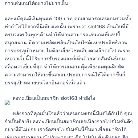
การเล่นเกมได้อย่างไม่ยากเย็น
และแม้คุณมีเงินทุนแค่ 100 บาท คุณสามารถเล่นเกมรวมทั้ง
ทำกำไรได้จากที่นี่เพียงแค่นั้น เพราะว่า slot168 เป็นเว็บที่มี
ครบวงจรในทุกๆด้านทำให้ท่านสามารถเล่นเกมที่แฮปปี้
สนุกสนาน มีความเพลิดเพลินเป็นเว็บไซต์แห่งประสิทธิภาพ
การบรรลุเป้าหมาย ไม่ต้องเสี่ยงโชคเสี่ยงดวงอีกต่อไป เพราะ
เหตุว่าเว็บนี้ได้รับการรับรองและก็เห็นด้วยจากสัมพันธ์เกม
สล็อตว่าเยี่ยมที่สุด ทำให้การเล่นเกมคุ้มเพียงแต่คุณฝึกหัด
ความสามารถให้เก่งขึ้นสะสมประสบการณ์ให้ได้มากขึ้นก็
บรรลุเป้าหมายบนโลกอินเตอร์เน็ตแล้ว
ลงทะเบียนเป็นสมาชิก slot168 ทำยังไง
หลังจากที่คุณมั่นใจแล้วว่าเล่นเกมตรงนี้มีแต่ได้กับได้ คุณ
จำเป็นต้องรีบลงทะเบียนเป็นสมาชิกเลยเนื่องจากโปรโมชั่นดีๆ
อย่างงี้มีไม่บ่อย เราจัดสรรโปรโมชั่นนี้ขึ้นมาเพื่อสมาชิกได้
เล่นเกมสนุกสนานๆไปกับพวกเรา คือ โปรโมชั่นคืนยอดเสีย