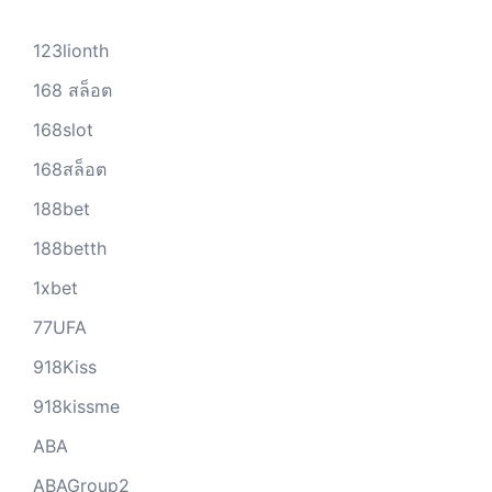
123lionth
168 สล็อต
168slot
168สล็อต
188bet
188betth
1xbet
77UFA
918Kiss
918kissme
ABA
ABAGroup2