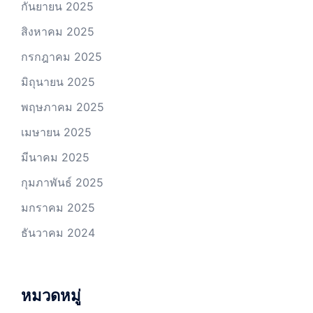
กันยายน 2025
สิงหาคม 2025
กรกฎาคม 2025
มิถุนายน 2025
พฤษภาคม 2025
เมษายน 2025
มีนาคม 2025
กุมภาพันธ์ 2025
มกราคม 2025
ธันวาคม 2024
หมวดหมู่