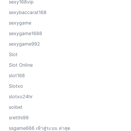
sexy168vip
sexybaccarat168
sexygame
sexygame1688
sexygame992
Slot
Slot Online
slot168
Slotxo
slotxo24hr
soibet
sretthi99
ssgame666 เข้าสู่ระบบ ล่าสุด