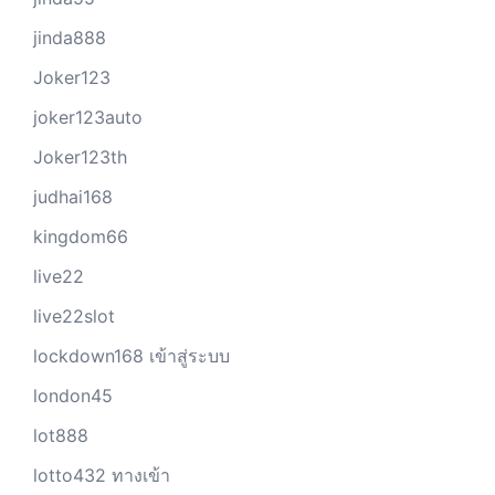
jinda888
Joker123
joker123auto
Joker123th
judhai168
kingdom66
live22
live22slot
lockdown168 เข้าสู่ระบบ
london45
lot888
lotto432 ทางเข้า