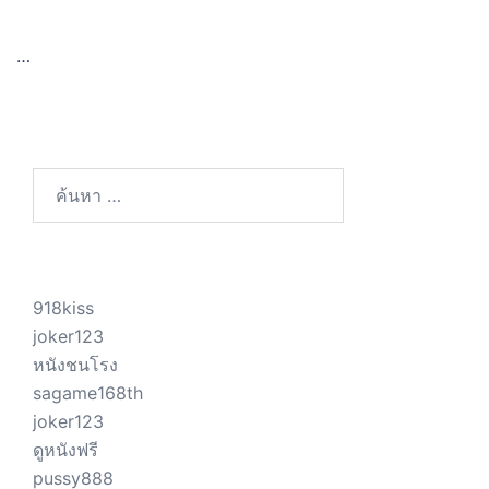
…
ค้นหา
สำหรับ:
918kiss
joker123
หนังชนโรง
sagame168th
joker123
ดูหนังฟรี
pussy888