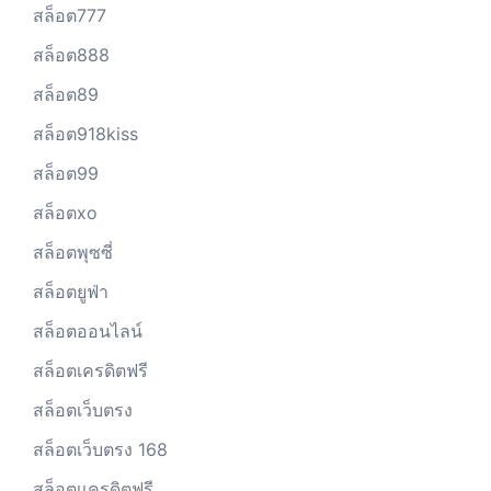
สล็อต777
สล็อต888
สล็อต89
สล็อต918kiss
สล็อต99
สล็อตxo
สล็อตพุซซี่
สล็อตยูฟ่า
สล็อตออนไลน์
สล็อตเครดิตฟรี
สล็อตเว็บตรง
สล็อตเว็บตรง 168
สล็อตเเครดิตฟรี