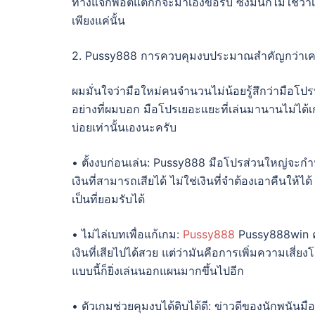
ทางแจ็กพอตแตกก็จะมาเองขอรับ ซึ่งมันก็ไม่ใช่ว่
เพียงแค่นั้น
2. Pussy888 การควบคุมงบประมาณสำคัญกว่าเค
ผมมั่นใจว่ามือใหม่คนจำนวนไม่น้อยรู้สึกว่ามือโ
อย่างที่ผมบอก มือโปรเยอะแยะที่เล่นมานานไม่ได้
บ่อยเท่านั้นเองนะครับ
• ตั้งงบก่อนเล่น: Pussy888 มือโปรส่วนใหญ่จะกำหน
เงินที่สามารถเสียได้ ไม่ใช่เงินที่จำต้องเอาคืนใ
เป็นที่ยอมรับได้
• ไม่ไล่เบทเพื่อแก้เกม:
Pussy888
Pussy888win คนไ
เงินที่เสียไปได้สวย แต่ว่ามันคือการเพิ่มความเสี่ย
แบบนี้ก็ยิ่งเล่นนอกแผนมากขึ้นไปอีก
• ตัวเกมช่วยคุมงบได้ดิบได้ดี: ข่าวดีของนักพนัน