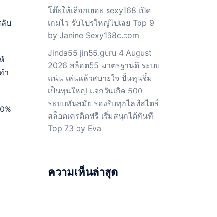
โต๊ะให้เลือกเยอะ sexy168 เปิด
ลับ
เกมไว รับโปรใหญ่ไปเลย Top 9
by Janine Sexy168c.com
Jinda55 jin55.guru 4 August
ห้
2026 สล็อต55 มาตรฐานดี ระบบ
ะทำ
แน่น เล่นแล้วสบายใจ ปั้นทุนจิ๋ม
เป็นทุนใหญ่ แจกวันเกิด 500
ระบบทันสมัย รองรับทุกไลฟ์สไตล์
00%
สล็อตเครดิตฟรี เริ่มสนุกได้ทันที
Top 73 by Eva
ความเห็นล่าสุด