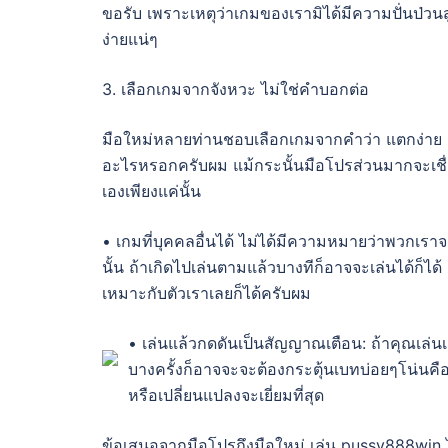
ขอรับ เพราะเหตุว่าเกมของเรามิได้มีความปั่นป่ว
ง่ายแน่ๆ
3. เลือกเกมจากจังหวะ ไม่ใช่คำบอกต่อ
มือใหม่หลายท่านชอบเลือกเกมจากคำว่า แตกง่าย แตกห
อะไรหรอกครับผม แม้กระนั้นมือโปรส่วนมากจะเชื่อ
เองเพียงแค่นั้น
• เกมที่บุคคลอื่นได้ ไม่ได้มีความหมายว่าพวกเราจ
นั้น ถ้าเกิดไปเล่นตามแล้วบางทีก็อาจจะเล่นได้ก็ได้
เหมาะกับตัวเราเลยก็ได้ครับผม
• เล่นแล้วกดดันเป็นสัญญาณเตือน: ถ้าคุณเล่นเกม
บางครั้งก็อาจจะจะต้องกระตุ้นเบทบ่อยๆโน่นค
หรือเปลี่ยนแปลงจะเยี่ยมที่สุด
ข้อเสนอจากมือโปรถึงมือใหม่ เล่น pussy888win ไ