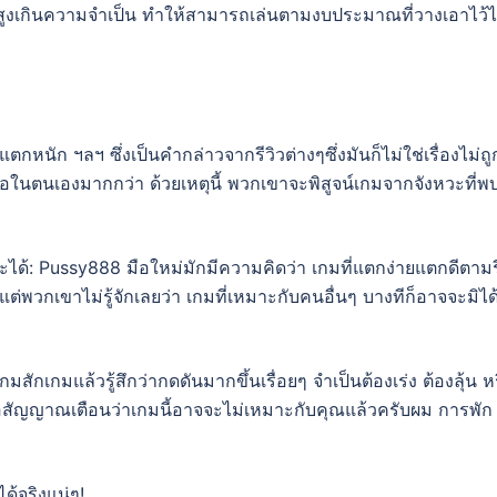
นสูงเกินความจำเป็น ทำให้สามารถเล่นตามงบประมาณที่วางเอาไว้ไ
นัก ฯลฯ ซึ่งเป็นคำกล่าวจากรีวิวต่างๆซึ่งมันก็ไม่ใช่เรื่องไม่ถู
ในตนเองมากกว่า ด้วยเหตุนี้ พวกเขาจะพิสูจน์เกมจากจังหวะที่พ
ะได้: Pussy888 มือใหม่มักมีความคิดว่า เกมที่แตกง่ายแตกดีตามร
 แต่พวกเขาไม่รู้จักเลยว่า เกมที่เหมาะกับคนอื่นๆ บางทีก็อาจจะมิได
สักเกมแล้วรู้สึกว่ากดดันมากขึ้นเรื่อยๆ จำเป็นต้องเร่ง ต้องลุ้น ห
ือสัญญาณเตือนว่าเกมนี้อาจจะไม่เหมาะกับคุณแล้วครับผม การพัก
ด้จริงแน่ๆ!