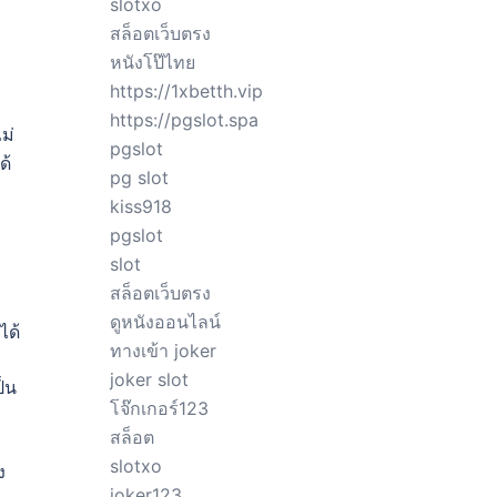
slotxo
สล็อตเว็บตรง
หนังโป๊ไทย
https://1xbetth.vip
https://pgslot.spa
ม่
pgslot
ด้
pg slot
kiss918
pgslot
ก
slot
สล็อตเว็บตรง
ดูหนังออนไลน์
ได้
ทางเข้า joker
joker slot
ป็น
โจ๊กเกอร์123
สล็อต
slotxo
ง
joker123