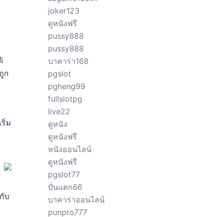
joker123
ดูหนังฟรี
pussy888
pussy888
้
บาคาร่า168
ถูก
pgslot
pgheng99
fullslotpg
live22
ริ่ม
ดูหนัง
ดูหนังฟรี
หนังออนไลน์
ดูหนังฟรี
pgslot77
ปั่นแตก66
กับ
บาคาร่าออนไลน์
punpro777