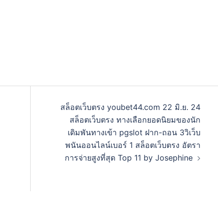
สล็อตเว็บตรง youbet44.com 22 มิ.ย. 24
สล็อตเว็บตรง ทางเลือกยอดนิยมของนัก
เดิมพันทางเข้า pgslot ฝาก-ถอน 3วิเว็บ
พนันออนไลน์เบอร์ 1 สล็อตเว็บตรง อัตรา
การจ่ายสูงที่สุด Top 11 by Josephine