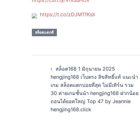
https://t.co/zDJMTfKsli
สล็อตแตกดี
Post
สล็อต168 1 มิถุนายน 2025
navigation
hengjing168 เว็บตรง ลิขสิทธิ์แท้ แนะนำ
เกม สล็อตแตกบ่อยที่สุด ไม่มีเทิร์น รวม
30 ค่ายเกมชั้นนำ hengjing168 ฝากน้อย
ถอนได้ยอดใหญ่ Top 47 by Jeannie
hengjing168.click