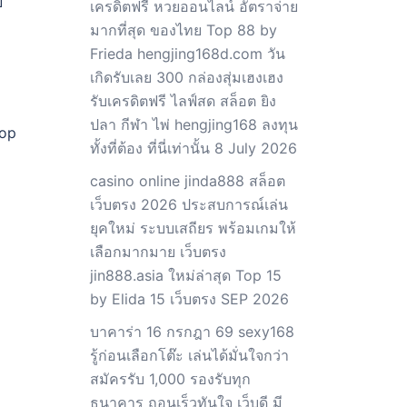
ย
เครดิตฟรี หวยออนไลน์ อัตราจ่าย
มากที่สุด ของไทย Top 88 by
Frieda hengjing168d.com วัน
เกิดรับเลย 300 กล่องสุ่มเฮงเฮง
รับเครดิตฟรี ไลฟ์สด สล็อต ยิง
ปลา กีฬา ไพ่ hengjing168 ลงทุน
Top
ทั้งที่ต้อง ที่นี่เท่านั้น 8 July 2026
casino online jinda888 สล็อต
เว็บตรง 2026 ประสบการณ์เล่น
ยุคใหม่ ระบบเสถียร พร้อมเกมให้
เลือกมากมาย เว็บตรง
jin888.asia ใหม่ล่าสุด Top 15
by Elida 15 เว็บตรง SEP 2026
บาคาร่า 16 กรกฎา 69 sexy168
รู้ก่อนเลือกโต๊ะ เล่นได้มั่นใจกว่า
สมัครรับ 1,000 รองรับทุก
ธนาคาร ถอนเร็วทันใจ เว็บดี มี