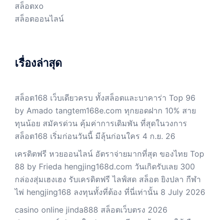
สล็อตxo
สล็อตออนไลน์
เรื่องล่าสุด
สล็อต168 เว็บเดียวครบ ทั้งสล็อตและบาคาร่า Top 96
by Amado tangtem168e.com ทุกยอดฝาก 10% สาย
ทุนน้อย สมัครด่วน คุ้มค่าการเดิมพัน ที่สุดในวงการ
สล็อต168 เริ่มก่อนวันนี้ มีลุ้นก่อนใคร 4 ก.ย. 26
เครดิตฟรี หวยออนไลน์ อัตราจ่ายมากที่สุด ของไทย Top
88 by Frieda hengjing168d.com วันเกิดรับเลย 300
กล่องสุ่มเฮงเฮง รับเครดิตฟรี ไลฟ์สด สล็อต ยิงปลา กีฬา
ไพ่ hengjing168 ลงทุนทั้งที่ต้อง ที่นี่เท่านั้น 8 July 2026
casino online jinda888 สล็อตเว็บตรง 2026