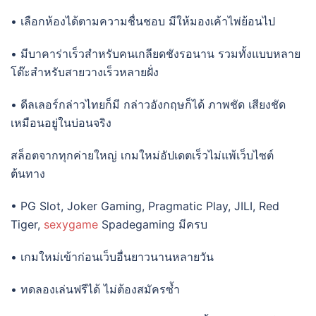
• เลือกห้องได้ตามความชื่นชอบ มีให้มองเค้าไพ่ย้อนไป
• มีบาคาร่าเร็วสำหรับคนเกลียดชังรอนาน รวมทั้งแบบหลาย
โต๊ะสำหรับสายวางเร็วหลายฝั่ง
• ดีลเลอร์กล่าวไทยก็มี กล่าวอังกฤษก็ได้ ภาพชัด เสียงชัด
เหมือนอยู่ในบ่อนจริง
สล็อตจากทุกค่ายใหญ่ เกมใหม่อัปเดตเร็วไม่แพ้เว็บไซต์
ต้นทาง
• PG Slot, Joker Gaming, Pragmatic Play, JILI, Red
Tiger,
sexygame
Spadegaming มีครบ
• เกมใหม่เข้าก่อนเว็บอื่นยาวนานหลายวัน
• ทดลองเล่นฟรีได้ ไม่ต้องสมัครซ้ำ