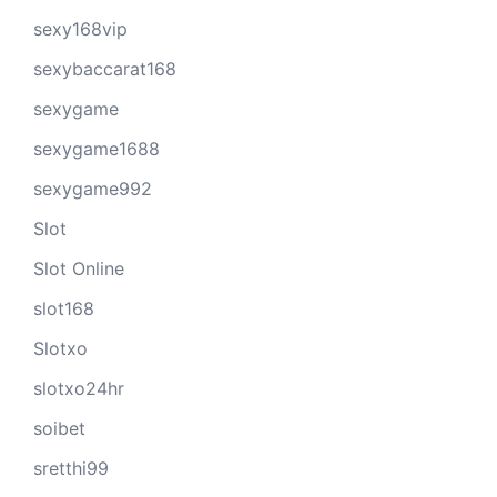
sexy168vip
sexybaccarat168
sexygame
sexygame1688
sexygame992
Slot
Slot Online
slot168
Slotxo
slotxo24hr
soibet
sretthi99