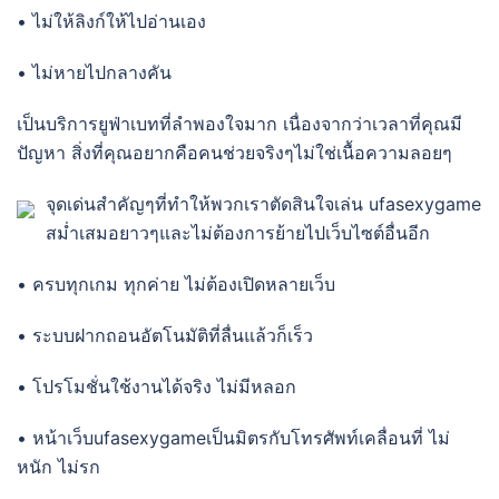
• ไม่ให้ลิงก์ให้ไปอ่านเอง
• ไม่หายไปกลางคัน
เป็นบริการยูฟ่าเบทที่ลำพองใจมาก เนื่องจากว่าเวลาที่คุณมี
ปัญหา สิ่งที่คุณอยากคือคนช่วยจริงๆไม่ใช่เนื้อความลอยๆ
จุดเด่นสำคัญๆที่ทำให้พวกเราตัดสินใจเล่น ufasexygame
สม่ำเสมอยาวๆและไม่ต้องการย้ายไปเว็บไซต์อื่นอีก
• ครบทุกเกม ทุกค่าย ไม่ต้องเปิดหลายเว็บ
• ระบบฝากถอนอัตโนมัติที่ลื่นแล้วก็เร็ว
• โปรโมชั่นใช้งานได้จริง ไม่มีหลอก
• หน้าเว็บufasexygameเป็นมิตรกับโทรศัพท์เคลื่อนที่ ไม่
หนัก ไม่รก