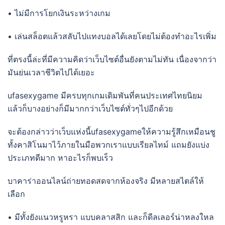
• ไม่มีการโยกเงินระหว่างเกม
• เล่นสล็อตแล้วสลับไปแทงบอลได้เลยโดยไม่ต้องทำอะไรเพิ่ม
ที่ตรงนี้ล่ะที่มีความคิดว่าเว็บไซต์อื่นยังตามไม่ทัน เนื่องจากว่า
มันย่นเวลาชีวิตไปได้เยอะ
ufasexygame มีครบทุกเกมเดิมพันที่คนประเทศไทยนิยม
แล้วก็บางอย่างก็มีมากกว่าเว็บไซต์ทั่วๆไปอีกด้วย
จะต้องกล่าวว่าเว็บแห่งนี้ufasexygameให้ความรู้สึกเหมือนชู
ทั้งคาสิโนมาไว้ภายในมือพวกเราแบบเรียลไทม์ แถมยังแบ่ง
ประเภทดีมาก หาอะไรก็พบเร็ว
บาคาร่าออนไลน์ถ่ายทอดสดจากห้องจริง มีหลายสไตล์ให้
เลือก
• มีทั้งยังแนวหรูหรา แบบคลาสสิก และก็ดีลเลอร์น่าหลงใหล