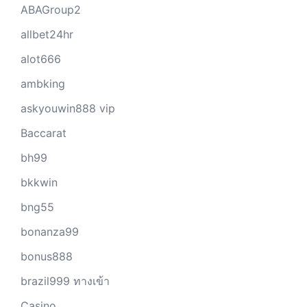
ABAGroup2
allbet24hr
alot666
ambking
askyouwin888 vip
Baccarat
bh99
bkkwin
bng55
bonanza99
bonus888
brazil999 ทางเข้า
Casino