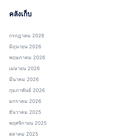
คลังเก็บ
กรกฎาคม 2026
มิถุนายน 2026
พฤษภาคม 2026
เมษายน 2026
มีนาคม 2026
กุมภาพันธ์ 2026
มกราคม 2026
ธันวาคม 2025
พฤศจิกายน 2025
ตุลาคม 2025