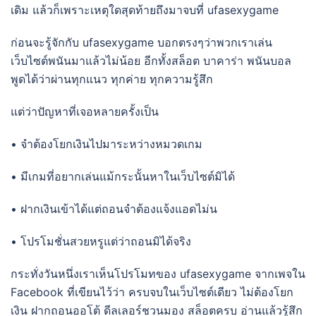
เดิม แล้วก็เพราะเหตุใดสุดท้ายถึงมาจบที่ ufasexygame
ก่อนจะรู้จักกับ ufasexygame บอกตรงๆว่าพวกเราเล่น
เว็บไซต์พนันมาแล้วไม่น้อย อีกทั้งสล็อต บาคาร่า พนันบอล
พูดได้ว่าผ่านทุกแนว ทุกค่าย ทุกความรู้สึก
แต่ว่าปัญหาที่เจอหลายครั้งเป็น
• จำต้องโยกเงินไปมาระหว่างหมวดเกม
• มีเกมที่อยากเล่นแม้กระนั้นหาในเว็บไซต์มิได้
• ฝากเงินเข้าได้แต่ถอนจำต้องแจ้งแอดไม่น
• โปรโมชั่นสวยหรูแต่ว่าถอนมิได้จริง
กระทั่งวันหนึ่งเราเห็นโปรโมทของ ufasexygame จากเพจใน
Facebook ที่เขียนไว้ว่า ครบจบในเว็บไซต์เดียว ไม่ต้องโยก
เงิน ฝากถอนออโต้ ดีลเลอร์ชวนมอง สล็อตครบ อ่านแล้วรู้สึก