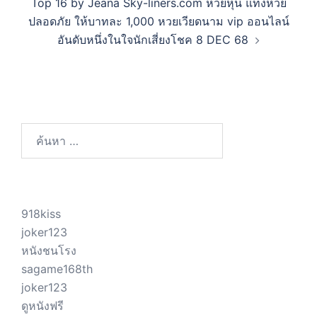
Top 16 by Jeana Sky-liners.com หวยหุ้น แทงหวย
ปลอดภัย ให้บาทละ 1,000 หวยเวียดนาม vip ออนไลน์
อันดับหนึ่งในใจนักเสี่ยงโชค 8 DEC 68
ค้นหา
สำหรับ:
918kiss
joker123
หนังชนโรง
sagame168th
joker123
ดูหนังฟรี