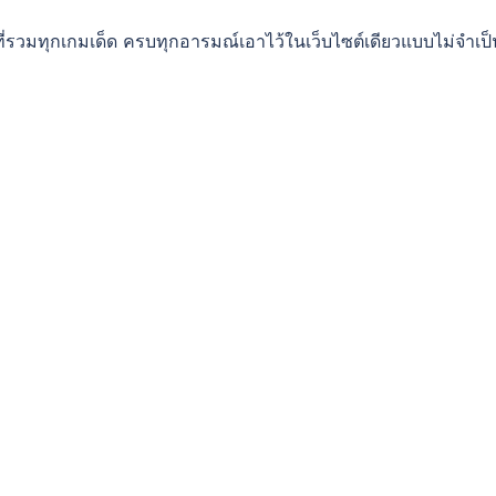
ี่รวมทุกเกมเด็ด ครบทุกอารมณ์เอาไว้ในเว็บไซต์เดียวแบบไม่จำเป็