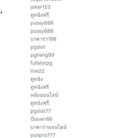
joker123
น
ดูหนังฟรี
pussy888
pussy888
บาคาร่า168
pgslot
pgheng99
fullslotpg
live22
ดูหนัง
ดูหนังฟรี
หนังออนไลน์
ดูหนังฟรี
pgslot77
ปั่นแตก66
บาคาร่าออนไลน์
punpro777