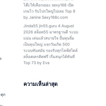
โต๊ะให้เลือกเยอะ sexy168 เปิด
เกมไว รับโปรใหญ่ไปเลย Top 9
by Janine Sexy168c.com
Jinda55 jin55.guru 4 August
2026 สล็อต55 มาตรฐานดี ระบบ
แน่น เล่นแล้วสบายใจ ปั้นทุนจิ๋ม
เป็นทุนใหญ่ แจกวันเกิด 500
ระบบทันสมัย รองรับทุกไลฟ์สไตล์
สล็อตเครดิตฟรี เริ่มสนุกได้ทันที
ด
Top 73 by Eva
ความเห็นล่าสุด
ะตุก