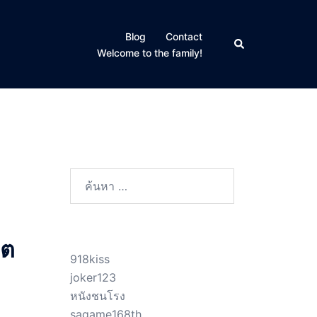
Blog
Contact
Search
Welcome to the family!
ค้นหา
สำหรับ:
อต
918kiss
joker123
หนังชนโรง
sagame168th