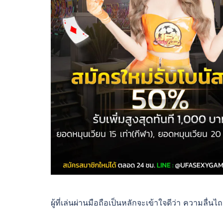
ผู้ที่เล่นผ่านมือถือเป็นหลักจะเข้าใจดีว่า ความลื