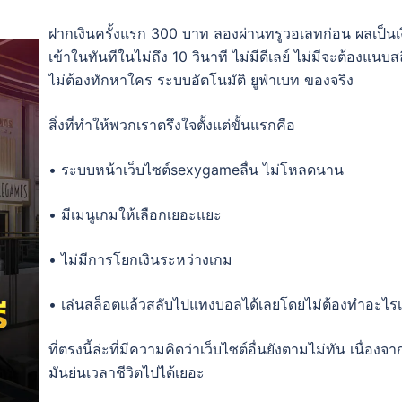
ฝากเงินครั้งแรก 300 บาท ลองผ่านทรูวอเลทก่อน ผลเป็นเ
เข้าในทันทีในไม่ถึง 10 วินาที ไม่มีดีเลย์ ไม่มีจะต้องแนบส
ไม่ต้องทักหาใคร ระบบอัตโนมัติ ยูฟ่าเบท ของจริง
สิ่งที่ทำให้พวกเราตรึงใจตั้งแต่ขั้นแรกคือ
• ระบบหน้าเว็บไซต์sexygameลื่น ไม่โหลดนาน
• มีเมนูเกมให้เลือกเยอะแยะ
• ไม่มีการโยกเงินระหว่างเกม
• เล่นสล็อตแล้วสลับไปแทงบอลได้เลยโดยไม่ต้องทำอะไรเพ
ที่ตรงนี้ล่ะที่มีความคิดว่าเว็บไซต์อื่นยังตามไม่ทัน เนื่องจา
มันย่นเวลาชีวิตไปได้เยอะ