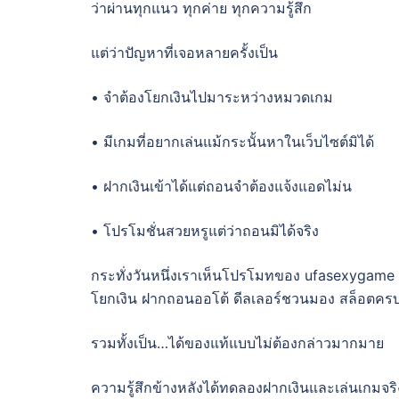
ว่าผ่านทุกแนว ทุกค่าย ทุกความรู้สึก
แต่ว่าปัญหาที่เจอหลายครั้งเป็น
• จำต้องโยกเงินไปมาระหว่างหมวดเกม
• มีเกมที่อยากเล่นแม้กระนั้นหาในเว็บไซต์มิได้
• ฝากเงินเข้าได้แต่ถอนจำต้องแจ้งแอดไม่น
• โปรโมชั่นสวยหรูแต่ว่าถอนมิได้จริง
กระทั่งวันหนึ่งเราเห็นโปรโมทของ ufasexygame จ
โยกเงิน ฝากถอนออโต้ ดีลเลอร์ชวนมอง สล็อตครบ อ่
รวมทั้งเป็น…ได้ของแท้แบบไม่ต้องกล่าวมากมาย
ความรู้สึกข้างหลังได้ทดลองฝากเงินและเล่นเกมจ