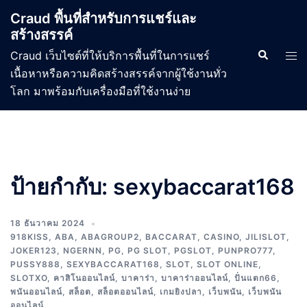
Skip
Craud พื้นที่สำหรับการแชร์และ
to
สร้างสรรค์
content
Search
Tog
Craud เว็บไซต์ที่ให้บริการพื้นที่ในการแชร์
men
เนื้อหาหรือความคิดสร้างสรรค์จากผู้ใช้งานทั่ว
โลก มาพร้อมกับเครื่องมือที่ใช้งานง่าย
ป้ายกำกับ:
sexybaccarat168
18 ธันวาคม 2024
918KISS
,
ABA
,
ABAGROUP2
,
BACCARAT
,
CASINO
,
JILISLOT
,
JOKER123
,
NGERNN
,
PG
,
PG SLOT
,
PGSLOT
,
PUNPRO777
,
PUSSY888
,
SEXYBACCARAT168
,
SLOT
,
SLOT ONLINE
,
SLOTXO
,
คาสิโนออนไลน์
,
บาคาร่า
,
บาคาร่าออนไลน์
,
ปั่นแตก66
,
พนันออนไลน์
,
สล็อต
,
สล็อตออนไลน์
,
เกมยิงปลา
,
เว็บพนัน
,
เว็บพนัน
ออนไลน์