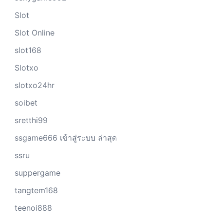
Slot
Slot Online
slot168
Slotxo
slotxo24hr
soibet
sretthi99
ssgame666 เข้าสู่ระบบ ล่าสุด
ssru
suppergame
tangtem168
teenoi888