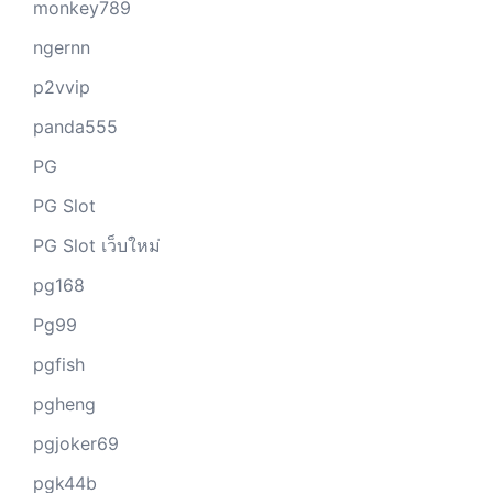
monkey789
ngernn
p2vvip
panda555
PG
PG Slot
PG Slot เว็บใหม่
pg168
Pg99
pgfish
pgheng
pgjoker69
pgk44b