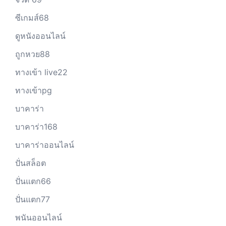
ซีเกมส์68
ดูหนังออนไลน์
ถูกหวย88
ทางเข้า live22
ทางเข้าpg
บาคาร่า
บาคาร่า168
บาคาร่าออนไลน์
ปั่นสล็อต
ปั่นแตก66
ปั่นแตก77
พนันออนไลน์