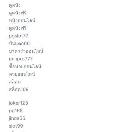
ดูหนัง
ดูหนังฟรี
หนังออนไลน์
ดูหนังฟรี
pgslot77
ปั่นแตก66
บาคาร่าออนไลน์
punpro777
ซื้อหวยออนไลน์
หวยออนไลน์
สล็อต
สล็อต168
joker123
pg168
jinda55
slot99