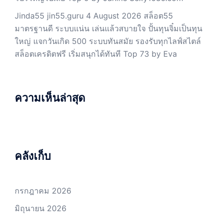
Jinda55 jin55.guru 4 August 2026 สล็อต55
มาตรฐานดี ระบบแน่น เล่นแล้วสบายใจ ปั้นทุนจิ๋มเป็นทุน
ใหญ่ แจกวันเกิด 500 ระบบทันสมัย รองรับทุกไลฟ์สไตล์
สล็อตเครดิตฟรี เริ่มสนุกได้ทันที Top 73 by Eva
ความเห็นล่าสุด
คลังเก็บ
กรกฎาคม 2026
มิถุนายน 2026