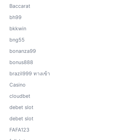
Baccarat
bh99
bkkwin
bng55
bonanza99
bonus888
brazil999 ทางเข้า
Casino
cloudbet
debet slot
debet slot
FAFA123