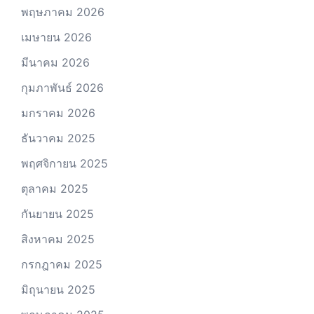
พฤษภาคม 2026
เมษายน 2026
มีนาคม 2026
กุมภาพันธ์ 2026
มกราคม 2026
ธันวาคม 2025
พฤศจิกายน 2025
ตุลาคม 2025
กันยายน 2025
สิงหาคม 2025
กรกฎาคม 2025
มิถุนายน 2025