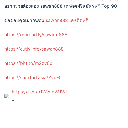
อยากรวยต้องลอง sawan888 เครดิตฟรีสมัครฟรี Top 90
ขอขอบคุณมากweb
sawan888 เครดิตฟรี
https://rebrand.ly/sawan-888
https://cutly.info/sawan888
https://bitt.to/m2zy6c
https://shorturl.asia/ZvcF0
https://t.co/o1WedgWJWt
…