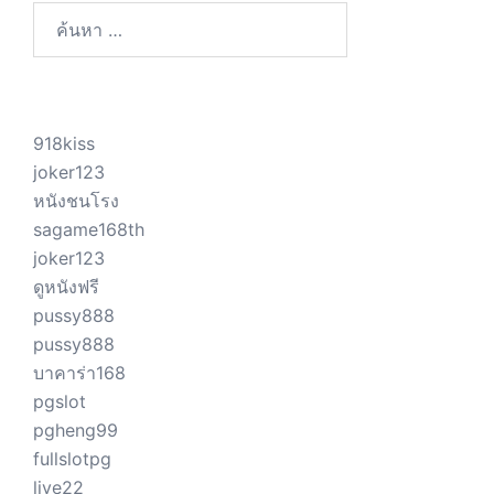
ค้นหา
สำหรับ:
918kiss
joker123
หนังชนโรง
sagame168th
joker123
ดูหนังฟรี
pussy888
pussy888
บาคาร่า168
pgslot
pgheng99
fullslotpg
live22