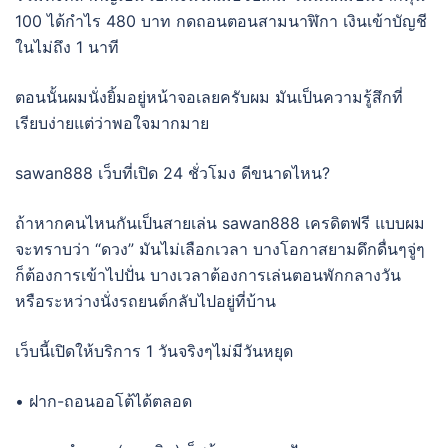
100 ได้กำไร 480 บาท กดถอนตอนสามนาฬิกา เงินเข้าบัญชี
ในไม่ถึง 1 นาที
ตอนนั้นผมนั่งยิ้มอยู่หน้าจอเลยครับผม มันเป็นความรู้สึกที่
เรียบง่ายแต่ว่าพอใจมากมาย
sawan888 เว็บที่เปิด 24 ชั่วโมง ดีขนาดไหน?
ถ้าหากคนไหนกันเป็นสายเล่น sawan888 เครดิตฟรี แบบผม
จะทราบว่า “ดวง” มันไม่เลือกเวลา บางโอกาสยามดึกดื่นๆจู่ๆ
ก็ต้องการเข้าไปปั่น บางเวลาต้องการเล่นตอนพักกลางวัน
หรือระหว่างนั่งรถยนต์กลับไปอยู่ที่บ้าน
เว็บนี้เปิดให้บริการ 1 วันจริงๆไม่มีวันหยุด
• ฝาก-ถอนออโต้ได้ตลอด