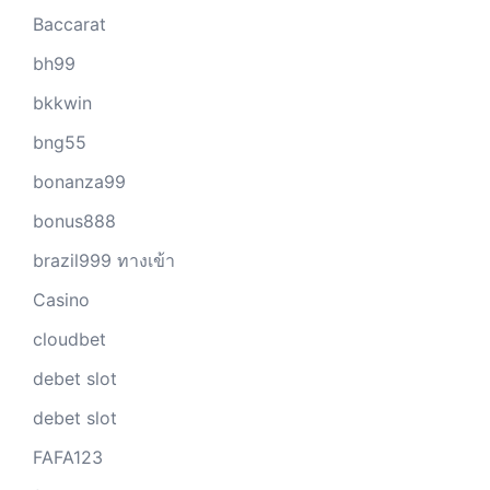
Baccarat
bh99
bkkwin
bng55
bonanza99
bonus888
brazil999 ทางเข้า
Casino
cloudbet
debet slot
debet slot
FAFA123