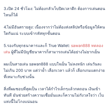
3.เปิด 24 ชั่วโมง: ไม่ต้องกลัวเว็บปิดเวลาดึก ต้องการเล่นตอน
ไหนก็ได้
4.ไม่มีอันตรายสูง: เนื่องจากว่าไม่ต้องส่งสลิปหรือข้อมูลให้คน
ใดกันแน่ ระบบเข้ารหัสทุกขั้นตอน
5.รองรับทุกธนาคารและก็ True Wallet:
sawan888 ทดลอง
เล่น
ผู้ที่ไม่มีบัญชีธนาคารก็สามารถเล่นได้อย่างไม่ยากเย็น
ผมเป็นสายเล่น sawan888 แบบใจเย็น ไม่ลงหนัก เล่นวันละ
ไม่เกิน 200 บาท แต่ว่าย้ำ เลือกเวลา แล้วก็ เลือกเกมแตกง่าย
ที่เหมาะกับช่วงนั้น
สิ่งที่ผมชอบที่สุดเป็น เวลาได้กำไรเล็กๆแล้วกดถอน เงินเข้า
ทันที มันช่วยสร้างความเชื่อมั่นและก็ความไม่กังวลใจว่า เว็บ
แห่งนี้ไม่โกงแน่นอน