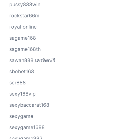
pussy888win
rockstar66m
royal online
sagame168
sagame168th
sawan888 เครดิตฟรี
sbobet168
scr888
sexy168vip
sexybaccarat168
sexygame
sexygame1688
sexygame992