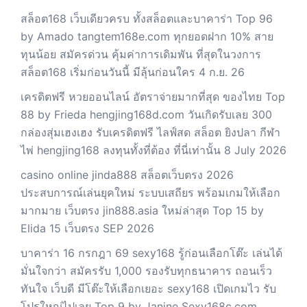
สล็อต168 เว็บเดียวครบ ทั้งสล็อตและบาคาร่า Top 96
by Amado tangtem168e.com ทุกยอดฝาก 10% สาย
ทุนน้อย สมัครด่วน คุ้มค่าการเดิมพัน ที่สุดในวงการ
สล็อต168 เริ่มก่อนวันนี้ มีลุ้นก่อนใคร 4 ก.ย. 26
เครดิตฟรี หวยออนไลน์ อัตราจ่ายมากที่สุด ของไทย Top
88 by Frieda hengjing168d.com วันเกิดรับเลย 300
กล่องสุ่มเฮงเฮง รับเครดิตฟรี ไลฟ์สด สล็อต ยิงปลา กีฬา
ไพ่ hengjing168 ลงทุนทั้งที่ต้อง ที่นี่เท่านั้น 8 July 2026
casino online jinda888 สล็อตเว็บตรง 2026
ประสบการณ์เล่นยุคใหม่ ระบบเสถียร พร้อมเกมให้เลือก
มากมาย เว็บตรง jin888.asia ใหม่ล่าสุด Top 15 by
Elida 15 เว็บตรง SEP 2026
บาคาร่า 16 กรกฎา 69 sexy168 รู้ก่อนเลือกโต๊ะ เล่นได้
มั่นใจกว่า สมัครรับ 1,000 รองรับทุกธนาคาร ถอนเร็ว
ทันใจ เว็บดี มีโต๊ะให้เลือกเยอะ sexy168 เปิดเกมไว รับ
โปรใหญ่ไปเลย Top 9 by Janine Sexy168c.com