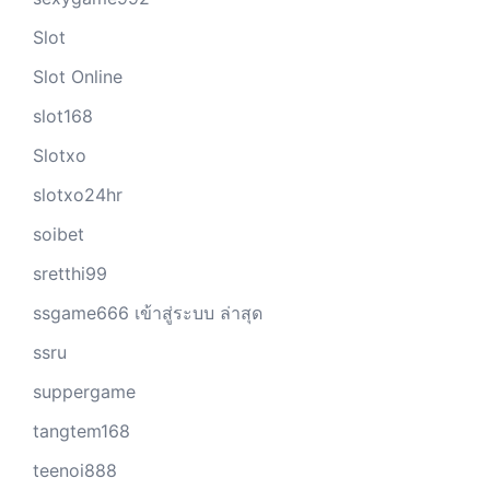
Slot
Slot Online
slot168
Slotxo
slotxo24hr
soibet
sretthi99
ssgame666 เข้าสู่ระบบ ล่าสุด
ssru
suppergame
tangtem168
teenoi888