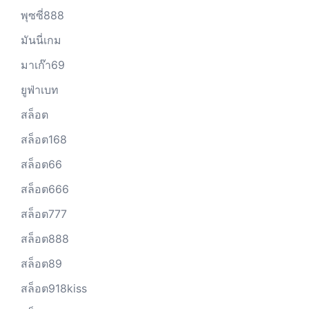
พุซซี่888
มันนี่เกม
มาเก๊า69
ยูฟ่าเบท
สล็อต
สล็อต168
สล็อต66
สล็อต666
สล็อต777
สล็อต888
สล็อต89
สล็อต918kiss