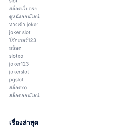
slot
สล็อตเว็บตรง
ดูหนังออนไลน์
ทางเข้า joker
joker slot
โจ๊กเกอร์123
สล็อต
slotxo
joker123
jokerslot
pgslot
สล็อตxo
สล็อตออนไลน์
เรื่องล่าสุด