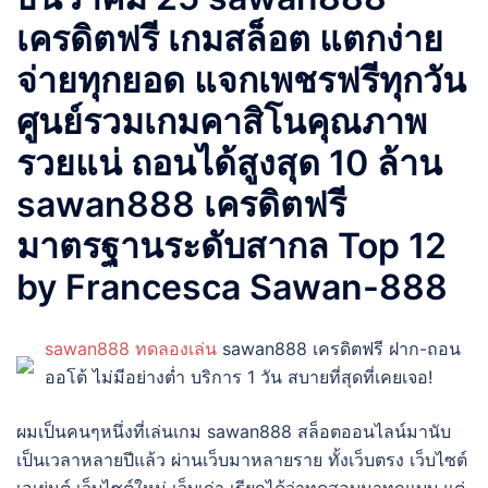
เครดิตฟรี เกมสล็อต แตกง่าย
จ่ายทุกยอด แจกเพชรฟรีทุกวัน
ศูนย์รวมเกมคาสิโนคุณภาพ
รวยแน่ ถอนได้สูงสุด 10 ล้าน
sawan888 เครดิตฟรี
มาตรฐานระดับสากล Top 12
by Francesca Sawan-888
sawan888 ทดลองเล่น
sawan888 เครดิตฟรี ฝาก-ถอน
ออโต้ ไม่มีอย่างต่ำ บริการ 1 วัน สบายที่สุดที่เคยเจอ!
ผมเป็นคนๆหนึ่งที่เล่นเกม sawan888 สล็อตออนไลน์มานับ
เป็นเวลาหลายปีแล้ว ผ่านเว็บมาหลายราย ทั้งเว็บตรง เว็บไซต์