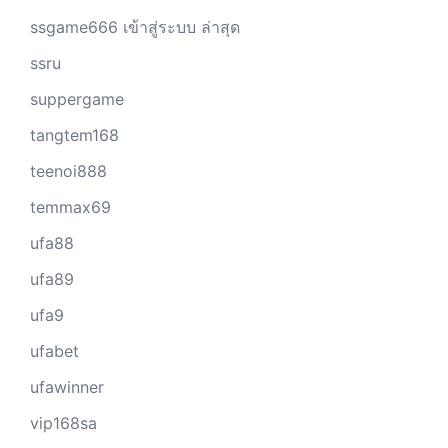
ssgame666 เข้าสู่ระบบ ล่าสุด
ssru
suppergame
tangtem168
teenoi888
temmax69
ufa88
ufa89
ufa9
ufabet
ufawinner
vip168sa