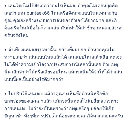
• เล่นโดยไม่ได้สังเกตว่าอะไรเห็นผล: ถ้าคุณไม่เคยหยุดคิด
เลยว่า เกม puntaek66 ไหนหรือจังหวะแบบไหนเหมาะกับ
คุณ คุณจะสร้างระบบการเล่นของตัวเองได้ยากมาก และก็
ต้องเริ่มใหม่เมื่อใดก็ตามเล่น มันก็ทำให้ล่าช้าทุกหนเลยล่ะนะ
ครับจริงไหม
• จำเพียงแค่ผลสรุปเท่านั้น: อย่างที่ผมบอก ถ้าหากคุณไม่
ทราบเลยว่า เล่นแบบไหนแล้วได้ เล่นแบบไหนแล้วเสีย คุณจะ
ไม่ได้ทำความเข้าใจจากประสบการณ์เหล่านั้นเลย ด้วยเหตุ
นั้น เลิกจำว่าได้หรือเสียรอบไหน แม้กระนั้นให้จำให้ได้ว่าเล่น
แบบนี้ผลเป็นอย่างไรดีมากกว่า
• ไม่ปรับวิธีเล่นเลย: แม้ว่าคุณจะเห็นข้อตำหนิหรือข้อ
บกพร่องของแผนมาแล้ว แม้กระนั้นคุณก็ไม่เปลี่ยนแนวทาง
การเล่นเลย ไม่ว่าจะเป็นเพราะว่าเหตุผลใดๆ ปล่อยให้เกิด
ปัญหาซ้ำ ทั้งๆที่การปรับเล็กน้อยจะช่วยคุณได้มากเลยนะครับ