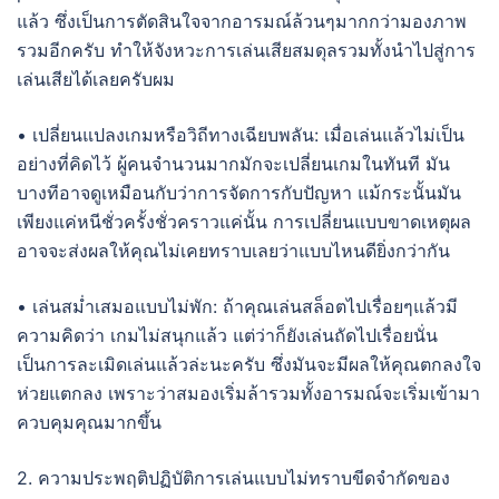
แล้ว ซึ่งเป็นการตัดสินใจจากอารมณ์ล้วนๆมากกว่ามองภาพ
รวมอีกครับ ทำให้จังหวะการเล่นเสียสมดุลรวมทั้งนำไปสู่การ
เล่นเสียได้เลยครับผม
• เปลี่ยนแปลงเกมหรือวิถีทางเฉียบพลัน: เมื่อเล่นแล้วไม่เป็น
อย่างที่คิดไว้ ผู้คนจำนวนมากมักจะเปลี่ยนเกมในทันที มัน
บางทีอาจดูเหมือนกับว่าการจัดการกับปัญหา แม้กระนั้นมัน
เพียงแค่หนีชั่วครั้งชั่วคราวแค่นั้น การเปลี่ยนแบบขาดเหตุผล
อาจจะส่งผลให้คุณไม่เคยทราบเลยว่าแบบไหนดียิ่งกว่ากัน
• เล่นสม่ำเสมอแบบไม่พัก: ถ้าคุณเล่นสล็อตไปเรื่อยๆแล้วมี
ความคิดว่า เกมไม่สนุกแล้ว แต่ว่าก็ยังเล่นถัดไปเรื่อยนั่น
เป็นการละเมิดเล่นแล้วล่ะนะครับ ซึ่งมันจะมีผลให้คุณตกลงใจ
ห่วยแตกลง เพราะว่าสมองเริ่มล้ารวมทั้งอารมณ์จะเริ่มเข้ามา
ควบคุมคุณมากขึ้น
2. ความประพฤติปฏิบัติการเล่นแบบไม่ทราบขีดจำกัดของ