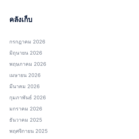
คลังเก็บ
กรกฎาคม 2026
มิถุนายน 2026
พฤษภาคม 2026
เมษายน 2026
มีนาคม 2026
กุมภาพันธ์ 2026
มกราคม 2026
ธันวาคม 2025
พฤศจิกายน 2025