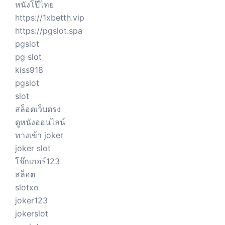
หนังโป๊ไทย
https://1xbetth.vip
https://pgslot.spa
pgslot
pg slot
kiss918
pgslot
slot
สล็อตเว็บตรง
ดูหนังออนไลน์
ทางเข้า joker
joker slot
โจ๊กเกอร์123
สล็อต
slotxo
joker123
jokerslot