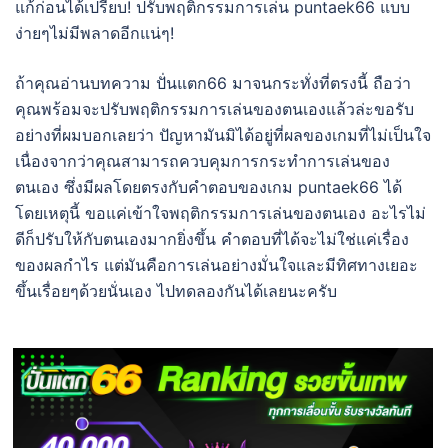
แก้ก่อนได้เปรียบ! ปรับพฤติกรรมการเล่น puntaek66 แบบ
ง่ายๆไม่มีพลาดอีกแน่ๆ!
ถ้าคุณอ่านบทความ ปั่นแตก66 มาจนกระทั่งที่ตรงนี้ ถือว่า
คุณพร้อมจะปรับพฤติกรรมการเล่นของตนเองแล้วล่ะขอรับ
อย่างที่ผมบอกเลยว่า ปัญหามันมิได้อยู่ที่ผลของเกมที่ไม่เป็นใจ
เนื่องจากว่าคุณสามารถควบคุมการกระทำการเล่นของ
ตนเอง ซึ่งมีผลโดยตรงกับคำตอบของเกม puntaek66 ได้
โดยเหตุนี้ ขอแค่เข้าใจพฤติกรรมการเล่นของตนเอง อะไรไม่
ดีก็ปรับให้กับตนเองมากยิ่งขึ้น คำตอบที่ได้จะไม่ใช่แค่เรื่อง
ของผลกำไร แต่มันคือการเล่นอย่างมั่นใจและมีทิศทางเยอะ
ขึ้นเรื่อยๆด้วยนั่นเอง ไปทดลองกันได้เลยนะครับ