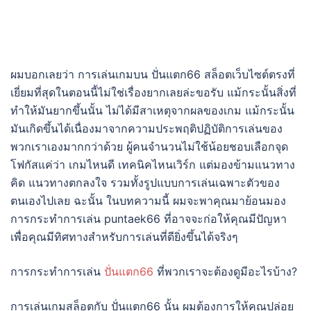
ผมบอกเลยว่า การเล่นเกมบน ปั่นแตก66 สล็อตเว็บไซต์ตรงที่
เยี่ยมที่สุดในตอนนี้ไม่ใช่เรื่องยากเลยล่ะขอรับ แม้กระนั้นสิ่งที่
ทำให้มันยากขึ้นนั้น ไม่ได้มีสาเหตุจากผลของเกม แม้กระนั้น
มันเกิดขึ้นได้เนื่องมาจากความประพฤติปฏิบัติการเล่นของ
พวกเราเองมากกว่าด้วย ผู้คนจำนวนไม่ใช้น้อยชอบเลือกจุด
โฟกัสแค่ว่า เกมไหนดี เทคนิคไหนเวิร์ก แต่มองข้ามแนวทาง
คิด แนวทางตกลงใจ รวมทั้งรูปแบบการเล่นเฉพาะตัวของ
ตนเองไปเลย ฉะนั้น ในบทความนี้ ผมจะพาคุณมาย้อนมอง
การกระทำการเล่น puntaek66 ที่อาจจะก่อให้คุณมีปัญหา
เพื่อคุณมีทิศทางสำหรับการเล่นที่ดียิ่งขึ้นได้จริงๆ
การกระทำการเล่น
ปั่นแตก66
ที่พวกเราจะต้องดูมีอะไรบ้าง?
การเล่นเกมสล็อตกับ ปั่นแตก66 นั้น ผมต้องการให้คุณปล่อย