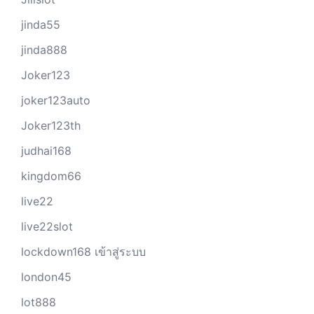
jinda55
jinda888
Joker123
joker123auto
Joker123th
judhai168
kingdom66
live22
live22slot
lockdown168 เข้าสู่ระบบ
london45
lot888