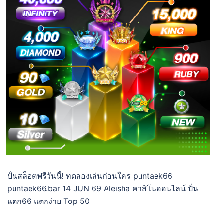
ปั่นสล็อตฟรีวันนี้! ทดลองเล่นก่อนใคร puntaek66
puntaek66.bar 14 JUN 69 Aleisha คาสิโนออนไลน์ ปั่น
แตก66 แตกง่าย Top 50