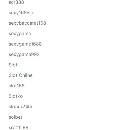
scr888
sexy168vip
sexybaccarat168
sexygame
sexygame1688
sexygame992
Slot
Slot Online
slot168
Slotxo
slotxo24hr
soibet
sretthi99