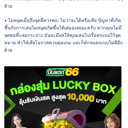
ด้วย
• ไม่หยุดเมื่อถึงจุดที่ควรพอ: ไม่ว่าจะได้หรือเสีย ปัญหาที่เกิด
ขึ้นกับการเล่นไม่หยุดเกิดขึ้นได้เสมอเลยนะครับ หากคุณไม่มี
จุดพอที่แจ่มกระจ่าง มันจะมีผลให้คุณเล่นไปเรื่อยๆแบบไร้จุด
หมาย ทำให้เสียโอกาสควบคุมเกม และก็มักจบลงแบบไม่ดีอีก
ด้วย