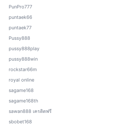
PunPro777
puntaek66
puntaek77
Pussy888
pussy888play
pussy888win
rockstar66m
royal online
sagame168
sagame168th
sawan888 เครดิตฟรี
sbobet168