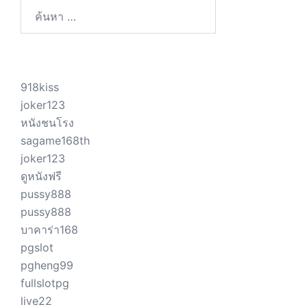
ค้นหา
สำหรับ:
918kiss
joker123
หนังชนโรง
sagame168th
joker123
ดูหนังฟรี
pussy888
pussy888
บาคาร่า168
pgslot
pgheng99
fullslotpg
live22