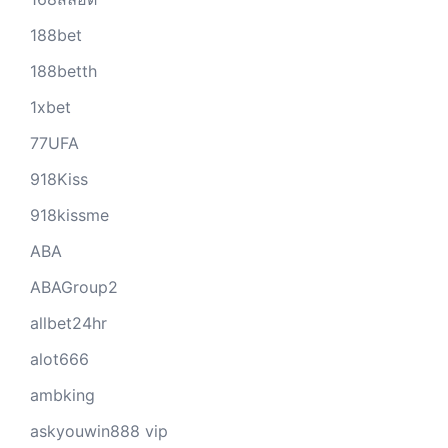
188bet
188betth
1xbet
77UFA
918Kiss
918kissme
ABA
ABAGroup2
allbet24hr
alot666
ambking
askyouwin888 vip