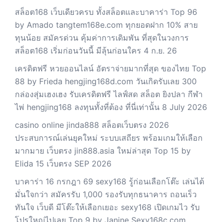
สล็อต168 เว็บเดียวครบ ทั้งสล็อตและบาคาร่า Top 96
by Amado tangtem168e.com ทุกยอดฝาก 10% สาย
ทุนน้อย สมัครด่วน คุ้มค่าการเดิมพัน ที่สุดในวงการ
สล็อต168 เริ่มก่อนวันนี้ มีลุ้นก่อนใคร 4 ก.ย. 26
เครดิตฟรี หวยออนไลน์ อัตราจ่ายมากที่สุด ของไทย Top
88 by Frieda hengjing168d.com วันเกิดรับเลย 300
กล่องสุ่มเฮงเฮง รับเครดิตฟรี ไลฟ์สด สล็อต ยิงปลา กีฬา
ไพ่ hengjing168 ลงทุนทั้งที่ต้อง ที่นี่เท่านั้น 8 July 2026
casino online jinda888 สล็อตเว็บตรง 2026
ประสบการณ์เล่นยุคใหม่ ระบบเสถียร พร้อมเกมให้เลือก
มากมาย เว็บตรง jin888.asia ใหม่ล่าสุด Top 15 by
Elida 15 เว็บตรง SEP 2026
บาคาร่า 16 กรกฎา 69 sexy168 รู้ก่อนเลือกโต๊ะ เล่นได้
มั่นใจกว่า สมัครรับ 1,000 รองรับทุกธนาคาร ถอนเร็ว
ทันใจ เว็บดี มีโต๊ะให้เลือกเยอะ sexy168 เปิดเกมไว รับ
โปรใหญ่ไปเลย Top 9 by Janine Sexy168c.com