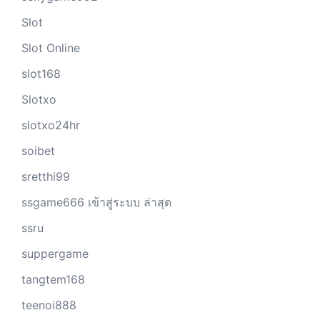
Slot
Slot Online
slot168
Slotxo
slotxo24hr
soibet
sretthi99
ssgame666 เข้าสู่ระบบ ล่าสุด
ssru
suppergame
tangtem168
teenoi888