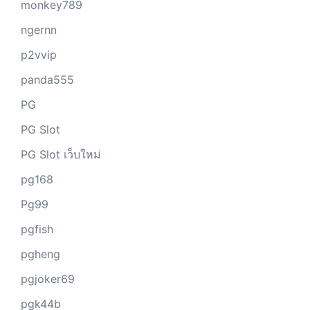
monkey789
ngernn
p2vvip
panda555
PG
PG Slot
PG Slot เว็บใหม่
pg168
Pg99
pgfish
pgheng
pgjoker69
pgk44b