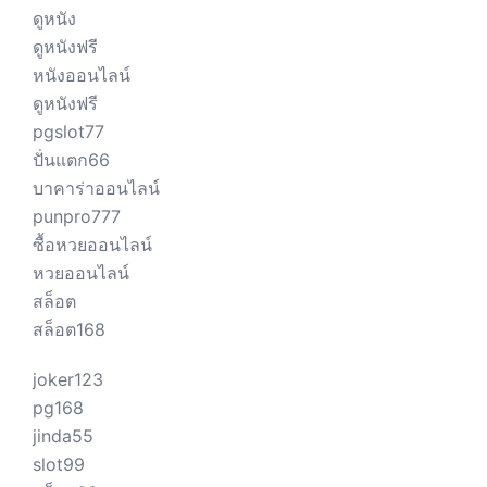
ดูหนัง
ดูหนังฟรี
หนังออนไลน์
ดูหนังฟรี
pgslot77
ปั่นแตก66
บาคาร่าออนไลน์
punpro777
ซื้อหวยออนไลน์
หวยออนไลน์
สล็อต
สล็อต168
joker123
pg168
jinda55
slot99