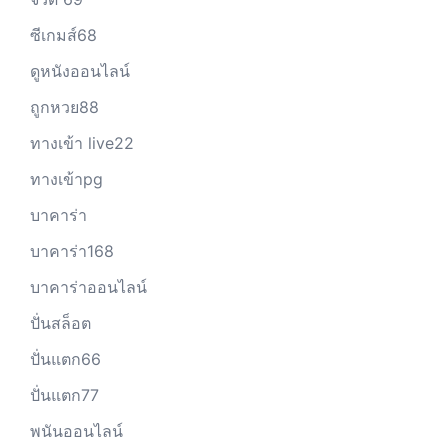
ซีเกมส์68
ดูหนังออนไลน์
ถูกหวย88
ทางเข้า live22
ทางเข้าpg
บาคาร่า
บาคาร่า168
บาคาร่าออนไลน์
ปั่นสล็อต
ปั่นแตก66
ปั่นแตก77
พนันออนไลน์