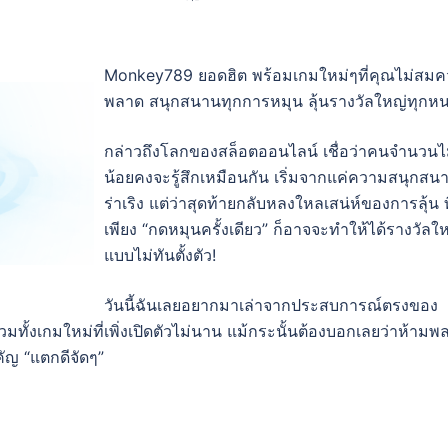
Monkey789 ยอดฮิต พร้อมเกมใหม่ๆที่คุณไม่สมค
พลาด สนุกสนานทุกการหมุน ลุ้นรางวัลใหญ่ทุกหน
กล่าวถึงโลกของสล็อตออนไลน์ เชื่อว่าคนจำนวนไ
น้อยคงจะรู้สึกเหมือนกัน เริ่มจากแค่ความสนุกสน
ร่าเริง แต่ว่าสุดท้ายกลับหลงใหลเสน่ห์ของการลุ้น ท
เพียง “กดหมุนครั้งเดียว” ก็อาจจะทำให้ได้รางวัลใ
แบบไม่ทันตั้งตัว!
วันนี้ฉันเลยอยากมาเล่าจากประสบการณ์ตรงของ
รวมทั้งเกมใหม่ที่เพิ่งเปิดตัวไม่นาน แม้กระนั้นต้องบอกเลยว่าห้ามพ
ัญ “แตกดีจัดๆ”