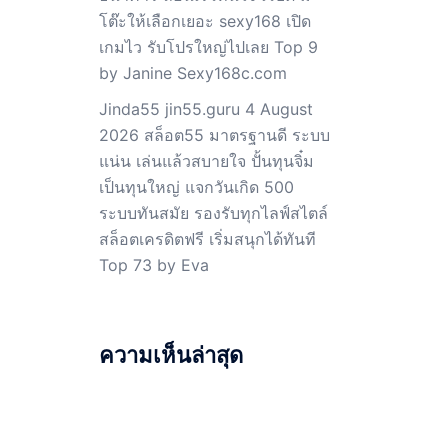
โต๊ะให้เลือกเยอะ sexy168 เปิด
เกมไว รับโปรใหญ่ไปเลย Top 9
by Janine Sexy168c.com
Jinda55 jin55.guru 4 August
2026 สล็อต55 มาตรฐานดี ระบบ
แน่น เล่นแล้วสบายใจ ปั้นทุนจิ๋ม
เป็นทุนใหญ่ แจกวันเกิด 500
ระบบทันสมัย รองรับทุกไลฟ์สไตล์
สล็อตเครดิตฟรี เริ่มสนุกได้ทันที
Top 73 by Eva
ความเห็นล่าสุด