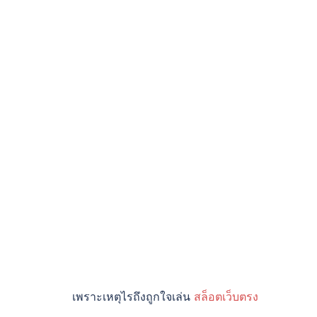
เพราะเหตุไรถึงถูกใจเล่น
สล็อตเว็บตรง