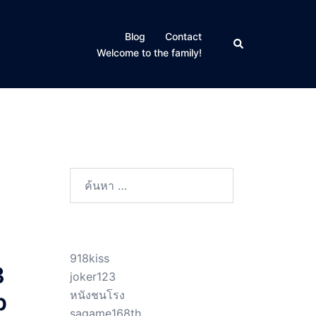
Blog
Contact
Search
Welcome to the family!
ค้นหา
สำหรับ:
918kiss
3
joker123
หนังชนโรง
p
sagame168th