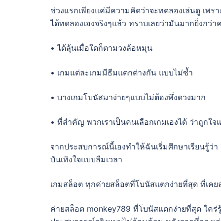
ช่วงแรกเพียงแค่มีความคิดว่าจะทดลองเล่นดู เพราะ
ได้ทดลองเองจริงๆแล้ว ทราบเลยว่ามันมากยิ่งกว่
• ได้ลุ้นเมื่อใดก็ตามวงล้อหมุน
• เกมแต่ละเกมมีธีมแตกต่างกัน แบบไม่ซ้ำ
• บางเกมโบนัสมาง่ายๆแบบไม่ต้องพึ่งดวงมาก
• ที่สำคัญ พวกเราเป็นคนเลือกเกมเองได้ ว่าถูกใ
จากประสบการณ์นี้เองทำให้ฉันเริ่มศึกษาเรียนรู้
บันเทิงใจแบบลืมเวลา
เกมสล็อต ทุกค่ายสล็อตที่โบนัสแตกง่ายที่สุด ที่เคย
ค่ายสล็อต monkey789 ที่โบนัสแตกง่ายที่สุด ใคร่รู