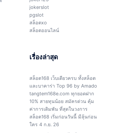
ด
jokerslot
pgslot
สล็อตxo
สล็อตออนไลน์
เรื่องล่าสุด
สล็อต168 เว็บเดียวครบ ทั้งสล็อต
และบาคาร่า Top 96 by Amado
tangtem168e.com ทุกยอดฝาก
10% สายทุนน้อย สมัครด่วน คุ้ม
ค่าการเดิมพัน ที่สุดในวงการ
สล็อต168 เริ่มก่อนวันนี้ มีลุ้นก่อน
ใคร 4 ก.ย. 26