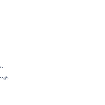
อง!
่าเดิม