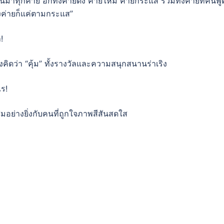
าทุกค่าย อีกทั้งค่ายดัง ค่ายใหม่ ค่ายกระแส รวมทั้งค่ายที่คนพู
างค่ายก็แค่ตามกระแส”
!
้งคิดว่า “คุ้ม” ทั้งรางวัลและความสนุกสนานร่าเริง
ร!
ะสมอย่างยิ่งกับคนที่ถูกใจภาพสีสันสดใส