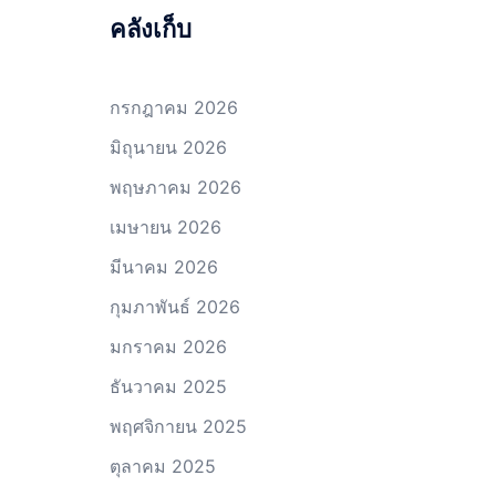
คลังเก็บ
กรกฎาคม 2026
มิถุนายน 2026
พฤษภาคม 2026
เมษายน 2026
มีนาคม 2026
กุมภาพันธ์ 2026
มกราคม 2026
ธันวาคม 2025
พฤศจิกายน 2025
ตุลาคม 2025