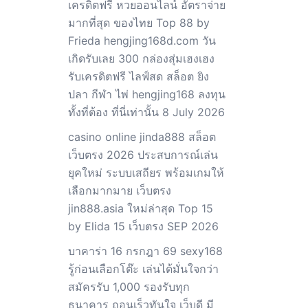
เครดิตฟรี หวยออนไลน์ อัตราจ่าย
มากที่สุด ของไทย Top 88 by
Frieda hengjing168d.com วัน
เกิดรับเลย 300 กล่องสุ่มเฮงเฮง
รับเครดิตฟรี ไลฟ์สด สล็อต ยิง
ปลา กีฬา ไพ่ hengjing168 ลงทุน
ทั้งที่ต้อง ที่นี่เท่านั้น 8 July 2026
casino online jinda888 สล็อต
เว็บตรง 2026 ประสบการณ์เล่น
ยุคใหม่ ระบบเสถียร พร้อมเกมให้
เลือกมากมาย เว็บตรง
jin888.asia ใหม่ล่าสุด Top 15
by Elida 15 เว็บตรง SEP 2026
บาคาร่า 16 กรกฎา 69 sexy168
รู้ก่อนเลือกโต๊ะ เล่นได้มั่นใจกว่า
สมัครรับ 1,000 รองรับทุก
ธนาคาร ถอนเร็วทันใจ เว็บดี มี