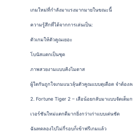
เกมใหม่ที่กำลังมาแรงมากมายในขณะนี้
ความรู้สึกที่ได้จากการเล่นเป็น:
ตัวเกมให้ตัวคูณเยอะ
โบนัสแตกเป็นชุด
ภาพสวยงามแบบคิงไมดาส
ผู้ใดกันถูกใจเกมแนวลุ้นตัวคูณแบบดุเดือด จำต้องล
2. Fortune Tiger 2 – เสือน้อยกลับมาแบบจัดเต็มกว
เวอร์ชันใหม่แตกดีมากยิ่งกว่าเก่าแบบเด่นชัด
ฉันทดลองไปไม่กี่รอบก็เข้าฟรีเกมแล้ว