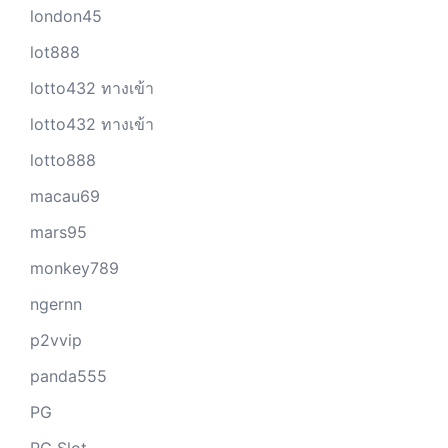
london45
lot888
lotto432 ทางเข้า
lotto432 ทางเข้า
lotto888
macau69
mars95
monkey789
ngernn
p2vvip
panda555
PG