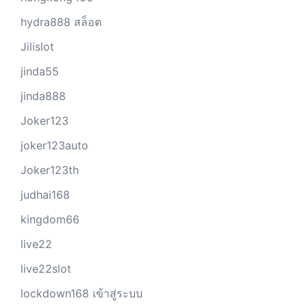
hydra888 สล็อต
Jilislot
jinda55
jinda888
Joker123
joker123auto
Joker123th
judhai168
kingdom66
live22
live22slot
lockdown168 เข้าสู่ระบบ