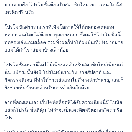
มากมายคือ โปรโมชั่นต้อนรับสมาชิกใหม่ อย่างเช่น โบนัส
เครดิตฟรี หรือ
โปรโมชั่นฝากหนแรกที่เพิ่มโอกาสให้ได้ทดลองเล่นเกม
หลายๆเกมโดยไม่ต้องลงทุนเยอะแยะ ซึ่งผมใช้โปรโมชั่นนี้
ทดลองเล่นเกมสล็อต รวมทั้งผลก็ทำให้ผมบันเทิงใจมากมาย
แถมได้กำไรกลับมาบ้างเล็กน้อย
โปรโมชั่นเหล่านี้ไม่ได้มีเพียงแค่สำหรับสมาชิกใหม่เพียงแค่
นั้น แม้กระนั้นยังมี โปรโมชั่นรายวัน รายสัปดาห์ และ
กิจกรรมพิเศษ ที่ทำให้การเล่นเกมไม่มีทางน่ารำคาญ และก็
ยังช่วยเพิ่มจังหวะสำหรับการทำเงินอีกด้วย
จากที่ลองเล่นเอง เว็บไซต์สล็อตที่ได้รับความนิยมนี้มี โบนัส
แล้วก็โปรโมชั่นที่คุ้ม ไม่ว่าจะเป็นเครดิตฟรีตอนสมัคร หรือ
โปร