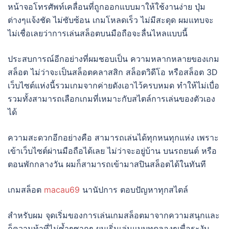
หน้าจอโทรศัพท์เคลื่อนที่ถูกออกแบบมาให้ใช้งานง่าย ปุ่ม
ต่างๆแจ้งชัด ไม่ซับซ้อน เกมโหลดเร็ว ไม่มีสะดุด ผมแทบจะ
ไม่เชื่อเลยว่าการเล่นสล็อตบนมือถือจะลื่นไหลแบบนี้
ประสบการณ์อีกอย่างที่ผมชอบเป็น ความหลากหลายของเกม
สล็อต ไม่ว่าจะเป็นสล็อตคลาสสิก สล็อตวิดีโอ หรือสล็อต 3D
เว็บไซต์แห่งนี้รวมเกมจากค่ายดังเอาไว้ครบหมด ทำให้ไม่เบื่อ
รวมทั้งสามารถเลือกเกมที่เหมาะกับสไตล์การเล่นของตัวเอง
ได้
ความสะดวกอีกอย่างคือ สามารถเล่นได้ทุกหนทุกแห่ง เพราะ
เข้าเว็บไซต์ผ่านมือถือได้เลย ไม่ว่าจะอยู่บ้าน บนรถยนต์ หรือ
ตอนพักกลางวัน ผมก็สามารถเข้ามาสปินสล็อตได้ในทันที
เกมสล็อต
macau69
นานัปการ ตอบปัญหาทุกสไตล์
สำหรับผม จุดเริ่มของการเล่นเกมสล็อตมาจากความสนุกและ
ก็ความท้าที่ไม่ซ้ำๆซากๆ ผมเริ่มเล่นแบบทดลองๆเพื่อระงับ