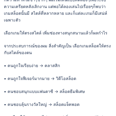
ความเครียดหลังเลิกงาน แต่พอได้ลองเล่นไปเรื่อยๆก็พบว่า
เกมสล็อตนั้นมี สไตล์ที่หลากหลาย และก็แต่ละเกมก็มีเสน่ห์
เฉพาะตัว
เลือกเกมให้ตรงสไตล์ เพิ่มช่องทางสนุกสนานแล้วก็ผลกำไร
จากประสบการณ์ของผม สิ่งสำคัญเป็น เลือกเกมสล็อตให้ตรง
กับสไตล์ของตน
• คนถูกใจเรียบง่าย → คลาสสิก
• คนถูกใจฟีเจอร์มากมาย → วิดีโอสล็อต
• คนชอบสนุกแบบแฟนตาซี → สล็อตธีมพิเศษ
• คนชอบลุ้นรางวัลใหญ่ → สล็อตแจ็คพอต