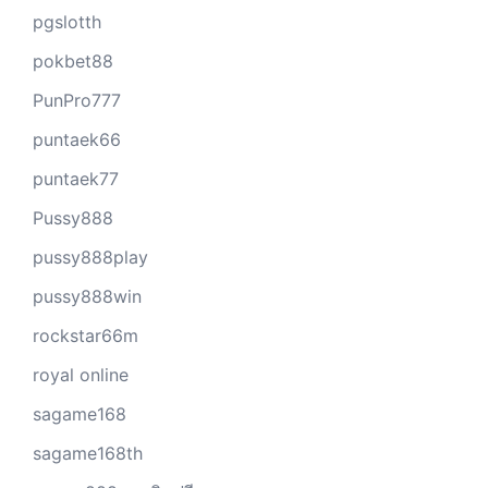
pgslotth
pokbet88
PunPro777
puntaek66
puntaek77
Pussy888
pussy888play
pussy888win
rockstar66m
royal online
sagame168
sagame168th