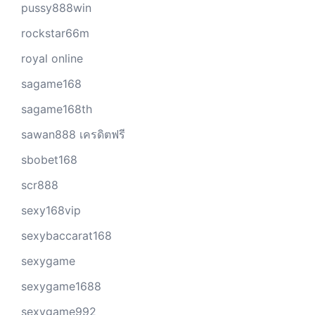
pussy888win
rockstar66m
royal online
sagame168
sagame168th
sawan888 เครดิตฟรี
sbobet168
scr888
sexy168vip
sexybaccarat168
sexygame
sexygame1688
sexygame992