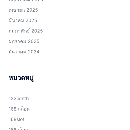
เมษายน 2025
มีนาคม 2025
กุมภาพันธ์ 2025
มกราคม 2025
ธันวาคม 2024
หมวดหมู่
123lionth
168 สล็อต
168slot
168สล็อต