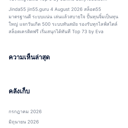
Jinda55 jin55.guru 4 August 2026 สล็อต55
มาตรฐานดี ระบบแน่น เล่นแล้วสบายใจ ปั้นทุนจิ๋มเป็นทุน
ใหญ่ แจกวันเกิด 500 ระบบทันสมัย รองรับทุกไลฟ์สไตล์
สล็อตเครดิตฟรี เริ่มสนุกได้ทันที Top 73 by Eva
ความเห็นล่าสุด
คลังเก็บ
กรกฎาคม 2026
มิถุนายน 2026