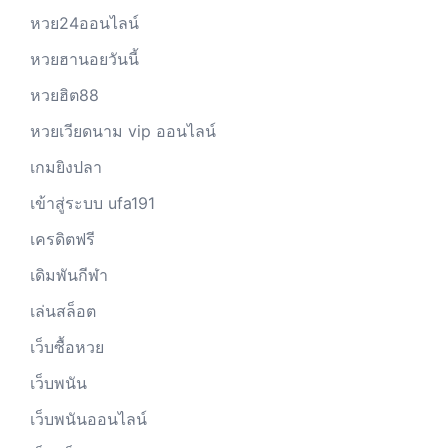
หวย24ออนไลน์
หวยฮานอยวันนี้
หวยฮิต88
หวยเวียดนาม vip ออนไลน์
เกมยิงปลา
เข้าสู่ระบบ ufa191
เครดิตฟรี
เดิมพันกีฬา
เล่นสล็อต
เว็บซื้อหวย
เว็บพนัน
เว็บพนันออนไลน์