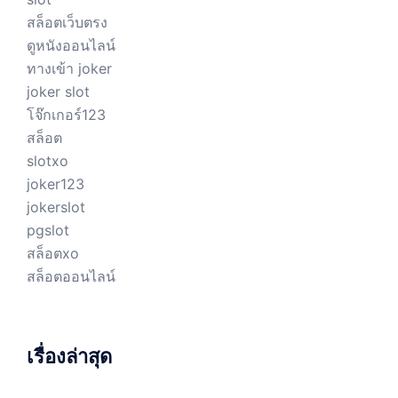
สล็อตเว็บตรง
ดูหนังออนไลน์
ทางเข้า joker
joker slot
โจ๊กเกอร์123
สล็อต
slotxo
joker123
jokerslot
pgslot
สล็อตxo
สล็อตออนไลน์
เรื่องล่าสุด