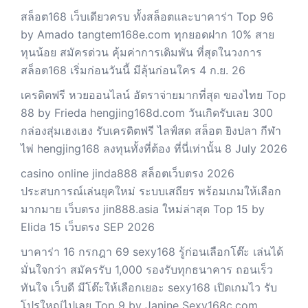
สล็อต168 เว็บเดียวครบ ทั้งสล็อตและบาคาร่า Top 96
by Amado tangtem168e.com ทุกยอดฝาก 10% สาย
ทุนน้อย สมัครด่วน คุ้มค่าการเดิมพัน ที่สุดในวงการ
สล็อต168 เริ่มก่อนวันนี้ มีลุ้นก่อนใคร 4 ก.ย. 26
เครดิตฟรี หวยออนไลน์ อัตราจ่ายมากที่สุด ของไทย Top
88 by Frieda hengjing168d.com วันเกิดรับเลย 300
กล่องสุ่มเฮงเฮง รับเครดิตฟรี ไลฟ์สด สล็อต ยิงปลา กีฬา
ไพ่ hengjing168 ลงทุนทั้งที่ต้อง ที่นี่เท่านั้น 8 July 2026
casino online jinda888 สล็อตเว็บตรง 2026
ประสบการณ์เล่นยุคใหม่ ระบบเสถียร พร้อมเกมให้เลือก
มากมาย เว็บตรง jin888.asia ใหม่ล่าสุด Top 15 by
Elida 15 เว็บตรง SEP 2026
บาคาร่า 16 กรกฎา 69 sexy168 รู้ก่อนเลือกโต๊ะ เล่นได้
มั่นใจกว่า สมัครรับ 1,000 รองรับทุกธนาคาร ถอนเร็ว
ทันใจ เว็บดี มีโต๊ะให้เลือกเยอะ sexy168 เปิดเกมไว รับ
โปรใหญ่ไปเลย Top 9 by Janine Sexy168c.com