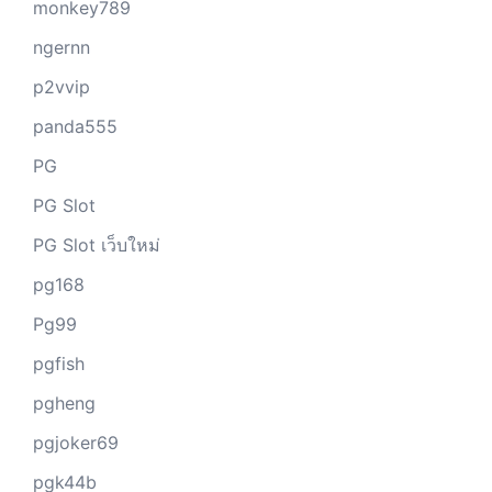
monkey789
ngernn
p2vvip
panda555
PG
PG Slot
PG Slot เว็บใหม่
pg168
Pg99
pgfish
pgheng
pgjoker69
pgk44b