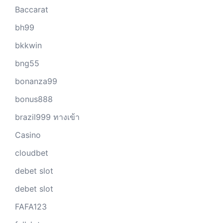
Baccarat
bh99
bkkwin
bng55
bonanza99
bonus888
brazil999 ทางเข้า
Casino
cloudbet
debet slot
debet slot
FAFA123