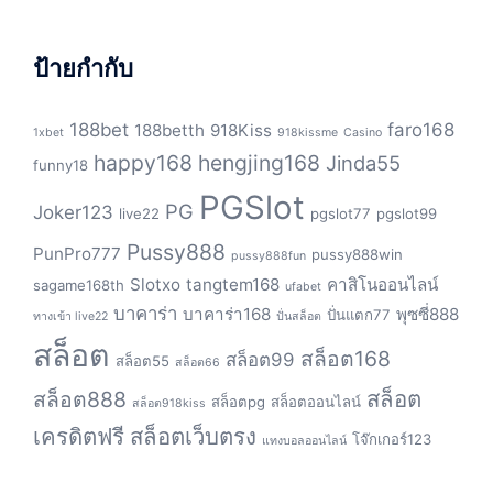
ป้ายกำกับ
188bet
faro168
188betth
918Kiss
1xbet
918kissme
Casino
happy168
hengjing168
Jinda55
funny18
PGSlot
PG
Joker123
live22
pgslot77
pgslot99
Pussy888
PunPro777
pussy888win
pussy888fun
Slotxo
tangtem168
คาสิโนออนไลน์
sagame168th
ufabet
บาคาร่า
บาคาร่า168
พุซซี่888
ปั่นแตก77
ทางเข้า live22
ปั่นสล็อต
สล็อต
สล็อต168
สล็อต99
สล็อต55
สล็อต66
สล็อต
สล็อต888
สล็อตpg
สล็อตออนไลน์
สล็อต918kiss
เครดิตฟรี
สล็อตเว็บตรง
โจ๊กเกอร์123
แทงบอลออนไลน์