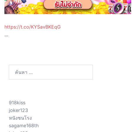
https://t.co/KYSavBKEqG
…
ค้นหา
สำหรับ:
918kiss
joker123
หนังชนโรง
sagame168th