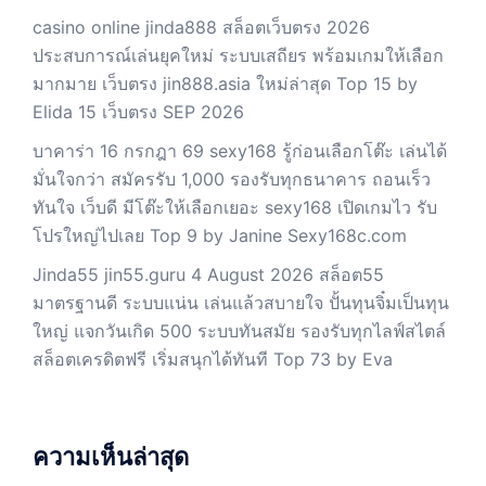
casino online jinda888 สล็อตเว็บตรง 2026
ประสบการณ์เล่นยุคใหม่ ระบบเสถียร พร้อมเกมให้เลือก
มากมาย เว็บตรง jin888.asia ใหม่ล่าสุด Top 15 by
Elida 15 เว็บตรง SEP 2026
บาคาร่า 16 กรกฎา 69 sexy168 รู้ก่อนเลือกโต๊ะ เล่นได้
มั่นใจกว่า สมัครรับ 1,000 รองรับทุกธนาคาร ถอนเร็ว
ทันใจ เว็บดี มีโต๊ะให้เลือกเยอะ sexy168 เปิดเกมไว รับ
โปรใหญ่ไปเลย Top 9 by Janine Sexy168c.com
Jinda55 jin55.guru 4 August 2026 สล็อต55
มาตรฐานดี ระบบแน่น เล่นแล้วสบายใจ ปั้นทุนจิ๋มเป็นทุน
ใหญ่ แจกวันเกิด 500 ระบบทันสมัย รองรับทุกไลฟ์สไตล์
สล็อตเครดิตฟรี เริ่มสนุกได้ทันที Top 73 by Eva
ความเห็นล่าสุด