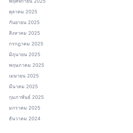
พฤศจิกายน 2025
ตุลาคม 2025
กันยายน 2025
สิงหาคม 2025
กรกฎาคม 2025
มิถุนายน 2025
พฤษภาคม 2025
เมษายน 2025
มีนาคม 2025
กุมภาพันธ์ 2025
มกราคม 2025
ธันวาคม 2024