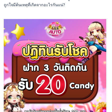
ถูกใจมีต้นเหตุที่เกิดจากอะไรกันแน่?