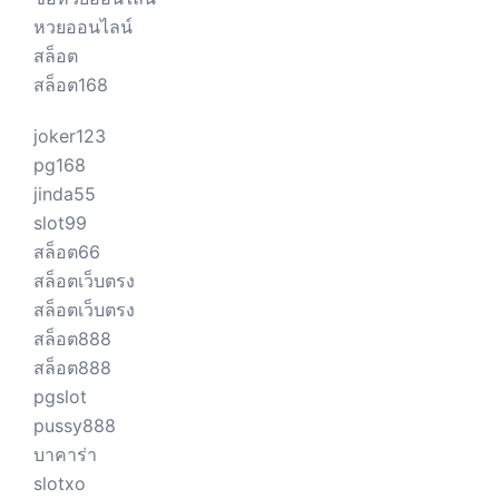
หวยออนไลน์
สล็อต
สล็อต168
joker123
pg168
jinda55
slot99
สล็อต66
สล็อตเว็บตรง
สล็อตเว็บตรง
สล็อต888
สล็อต888
pgslot
pussy888
บาคาร่า
slotxo