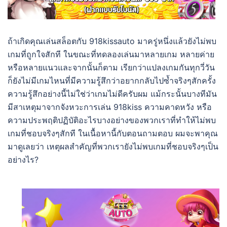
ถ้าเกิดคุณเล่นสล็อตกับ 918kissauto มาครู่หนึ่งแล้วยังไม่พบ
เกมที่ถูกใจสักที ในขณะที่ทดลองเล่นมาหลายเกม หลายค่าย
หรือหลายแนวและจากนั้นก็ตาม เรียกว่าแปลงเกมกันทุกวี่วัน
ก็ยังไม่มีเกมไหนที่มีความรู้สึกว่าอยากกลับไปซ้ำจริงๆสักครั้ง
ความรู้สึกอย่างนี้ไม่ใช่ว่าเกมไม่ดีครับผม แม้กระนั้นบางทีมัน
มีสาเหตุมาจากจังหวะการเล่น 918kiss ความคาดหวัง หรือ
ความประพฤติปฏิบัติอะไรบางอย่างของพวกเราที่ทำให้ไม่พบ
เกมที่ชอบจริงๆสักที ในเนื้อหานี้กับตอนถามตอบ ผมจะพาคุณ
มาดูเลยว่า เหตุผลสำคัญที่พวกเรายังไม่พบเกมที่ชอบจริงๆเป็น
อย่างไร?