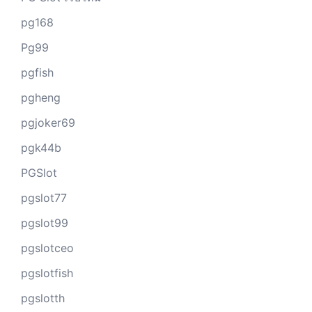
pg168
Pg99
pgfish
pgheng
pgjoker69
pgk44b
PGSlot
pgslot77
pgslot99
pgslotceo
pgslotfish
pgslotth