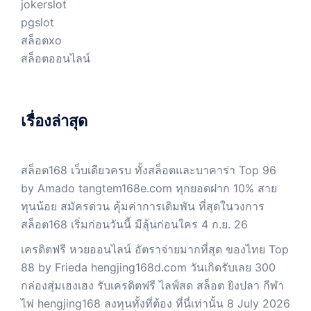
jokerslot
pgslot
สล็อตxo
สล็อตออนไลน์
เรื่องล่าสุด
สล็อต168 เว็บเดียวครบ ทั้งสล็อตและบาคาร่า Top 96
by Amado tangtem168e.com ทุกยอดฝาก 10% สาย
ทุนน้อย สมัครด่วน คุ้มค่าการเดิมพัน ที่สุดในวงการ
สล็อต168 เริ่มก่อนวันนี้ มีลุ้นก่อนใคร 4 ก.ย. 26
เครดิตฟรี หวยออนไลน์ อัตราจ่ายมากที่สุด ของไทย Top
88 by Frieda hengjing168d.com วันเกิดรับเลย 300
กล่องสุ่มเฮงเฮง รับเครดิตฟรี ไลฟ์สด สล็อต ยิงปลา กีฬา
ไพ่ hengjing168 ลงทุนทั้งที่ต้อง ที่นี่เท่านั้น 8 July 2026