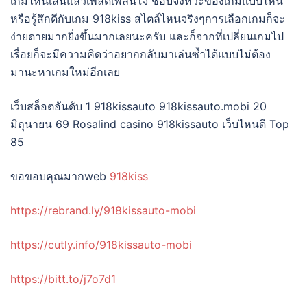
เกมไหนเล่นแล้วเพลิดเพลินใจ ชอบจังหวะของเกมแบบไหน
หรือรู้สึกดีกับเกม 918kiss สไตล์ไหนจริงๆการเลือกเกมก็จะ
ง่ายดายมากยิ่งขึ้นมากเลยนะครับ และก็จากที่เปลี่ยนเกมไป
เรื่อยก็จะมีความคิดว่าอยากกลับมาเล่นซ้ำได้แบบไม่ต้อง
มานะหาเกมใหม่อีกเลย
เว็บสล็อตอันดับ 1 918kissauto 918kissauto.mobi 20
มิถุนายน 69 Rosalind casino 918kissauto เว็บไหนดี Top
85
ขอขอบคุณมากweb
918kiss
https://rebrand.ly/918kissauto-mobi
https://cutly.info/918kissauto-mobi
https://bitt.to/j7o7d1