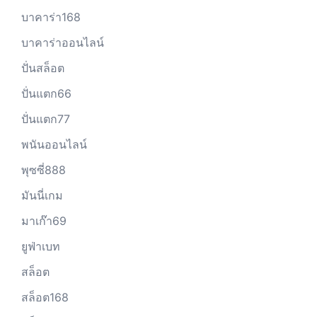
บาคาร่า168
บาคาร่าออนไลน์
ปั่นสล็อต
ปั่นแตก66
ปั่นแตก77
พนันออนไลน์
พุซซี่888
มันนี่เกม
มาเก๊า69
ยูฟ่าเบท
สล็อต
สล็อต168