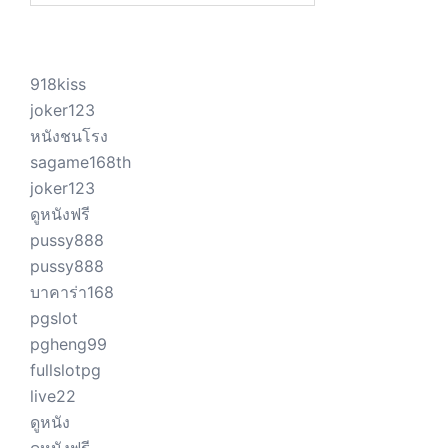
918kiss
joker123
หนังชนโรง
sagame168th
joker123
ดูหนังฟรี
pussy888
pussy888
บาคาร่า168
pgslot
pgheng99
fullslotpg
live22
ดูหนัง