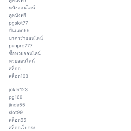
ดูหนังฟรี
หนังออนไลน์
ดูหนังฟรี
pgslot77
ปั่นแตก66
บาคาร่าออนไลน์
punpro777
ซื้อหวยออนไลน์
หวยออนไลน์
สล็อต
สล็อต168
joker123
pg168
jinda55
slot99
สล็อต66
สล็อตเว็บตรง