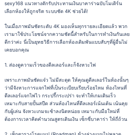
sexy168 แนวทางดักรับประทานเงินบาคาร่าฉบับโมเดิร์น
เลือกห้องให้ถูกจริต ระบบชัด 4K ช่วยได้!
ในเมื่อภาพมันชัดระดับ 4K มองเห็นทุกรายละเอียดแล้ว พวก
เรามาใช้ประโยชน์จากความชัดนี้สำหรับในการทำเงินกันเลย
ดีกว่าค่ะ นี่เป็นยุทธวิธีการเลือกห้องเดิมพันแบบสับๆที่ผู้อื่นไม่
เคยบอกคุณ
1. ส่องดูความเร็วของดีลเลอร์และก็จังหวะไพ่
เพราะภาพมันชัดแจ๋ว ไม่มีสะดุด ให้คุณดูดีลเลอร์ในห้องนั้นๆ
ว่ามีจังหวะการแจกไพ่ที่เป็นระเบียบเรียบร้อยไหม ห้องไหนที่
ดีลเลอร์แจกไพ่ไว กระปรี้กระเปร่า จะทำให้เกมเดินเร็ว
เหมาะกับสายปั้นสปีด ส่วนห้องไหนที่ดีลเลอร์เน้นเต้น เน้นคุย
กับผู้เล่น จังหวะเกมจะช้าลงนิดหน่อย เหมาะกับมือใหม่ที่
ต้องการเวลาคิดคำนวณสูตรเดินเงิน เซ็กซี่บาคาร่า ให้ถี่ถ้วน
2. เช็กตารางโรดแมป (Roadmap) ข้างล่างแบบไม่พลาด