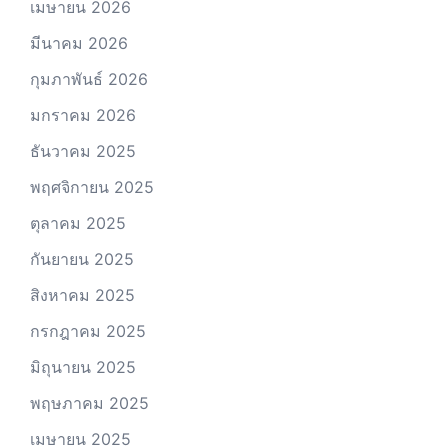
เมษายน 2026
มีนาคม 2026
กุมภาพันธ์ 2026
มกราคม 2026
ธันวาคม 2025
พฤศจิกายน 2025
ตุลาคม 2025
กันยายน 2025
สิงหาคม 2025
กรกฎาคม 2025
มิถุนายน 2025
พฤษภาคม 2025
เมษายน 2025