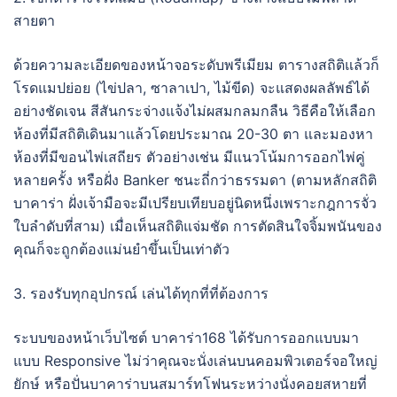
สายตา
ด้วยความละเอียดของหน้าจอระดับพรีเมียม ตารางสถิติแล้วก็
โรดแมปย่อย (ไข่ปลา, ซาลาเปา, ไม้ขีด) จะแสดงผลลัพธ์ได้
อย่างชัดเจน สีสันกระจ่างแจ้งไม่ผสมกลมกลืน วิธีคือให้เลือก
ห้องที่มีสถิติเดินมาแล้วโดยประมาณ 20-30 ตา และมองหา
ห้องที่มีขอนไพ่เสถียร ตัวอย่างเช่น มีแนวโน้มการออกไพ่คู่
หลายครั้ง หรือฝั่ง Banker ชนะถี่กว่าธรรมดา (ตามหลักสถิติ
บาคาร่า ฝั่งเจ้ามือจะมีเปรียบเทียบอยู่นิดหนึ่งเพราะกฎการจั่ว
ใบลำดับที่สาม) เมื่อเห็นสถิติแจ่มชัด การตัดสินใจจิ้มพนันของ
คุณก็จะถูกต้องแม่นยำขึ้นเป็นเท่าตัว
3. รองรับทุกอุปกรณ์ เล่นได้ทุกที่ที่ต้องการ
ระบบของหน้าเว็บไซต์ บาคาร่า168 ได้รับการออกแบบมา
แบบ Responsive ไม่ว่าคุณจะนั่งเล่นบนคอมพิวเตอร์จอใหญ่
ยักษ์ หรือปั่นบาคาร่าบนสมาร์ทโฟนระหว่างนั่งคอยสหายที่