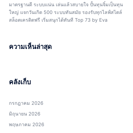
มาตรฐานดี ระบบแน่น เล่นแล้วสบายใจ ปั้นทุนจิ๋มเป็นทุน
ใหญ่ แจกวันเกิด 500 ระบบทันสมัย รองรับทุกไลฟ์สไตล์
สล็อตเครดิตฟรี เริ่มสนุกได้ทันที Top 73 by Eva
ความเห็นล่าสุด
คลังเก็บ
กรกฎาคม 2026
มิถุนายน 2026
พฤษภาคม 2026