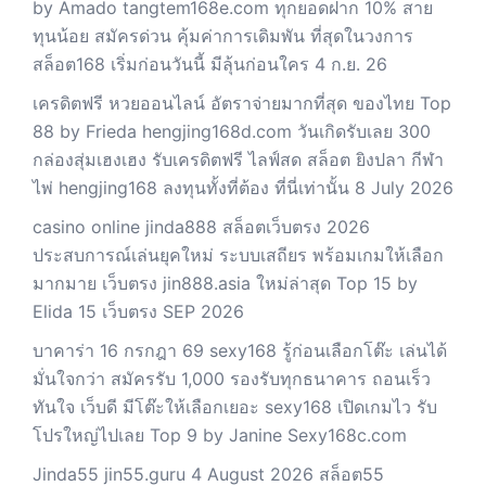
by Amado tangtem168e.com ทุกยอดฝาก 10% สาย
ทุนน้อย สมัครด่วน คุ้มค่าการเดิมพัน ที่สุดในวงการ
สล็อต168 เริ่มก่อนวันนี้ มีลุ้นก่อนใคร 4 ก.ย. 26
เครดิตฟรี หวยออนไลน์ อัตราจ่ายมากที่สุด ของไทย Top
88 by Frieda hengjing168d.com วันเกิดรับเลย 300
กล่องสุ่มเฮงเฮง รับเครดิตฟรี ไลฟ์สด สล็อต ยิงปลา กีฬา
ไพ่ hengjing168 ลงทุนทั้งที่ต้อง ที่นี่เท่านั้น 8 July 2026
casino online jinda888 สล็อตเว็บตรง 2026
ประสบการณ์เล่นยุคใหม่ ระบบเสถียร พร้อมเกมให้เลือก
มากมาย เว็บตรง jin888.asia ใหม่ล่าสุด Top 15 by
Elida 15 เว็บตรง SEP 2026
บาคาร่า 16 กรกฎา 69 sexy168 รู้ก่อนเลือกโต๊ะ เล่นได้
มั่นใจกว่า สมัครรับ 1,000 รองรับทุกธนาคาร ถอนเร็ว
ทันใจ เว็บดี มีโต๊ะให้เลือกเยอะ sexy168 เปิดเกมไว รับ
โปรใหญ่ไปเลย Top 9 by Janine Sexy168c.com
Jinda55 jin55.guru 4 August 2026 สล็อต55