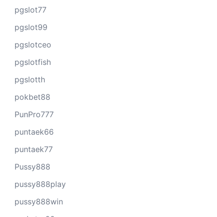
pgslot77
pgslot99
pgslotceo
pgslotfish
pgslotth
pokbet88
PunPro777
puntaek66
puntaek77
Pussy888
pussy888play
pussy888win