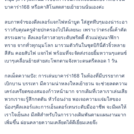
บาคาร่า168 หรือคาสิโนสดสายเย้ายวนนั่นเองค่ะ
ลบภาพจำของดีลเลอร์แจกไพ่หน้าบูด ใส่สูททึบๆมองน่าระอา
ราวกับคุณครูฝ่ายปกครองไปได้เลยนะ เพราะว่าตรงนี้เค้าคัด
สรรเฉพาะ ดีลเลอร์สาวสวยระดับพริตตี้ ตัวแม่หุ่นนาฬิกา
ทราย จากทั่วทุกมุมโลก มารวมตัวกันในชุดบิกินี่ตัวจิ๋วหลาย
สีสัน คอยสับไพ่ แจกไพ่ พร้อมที่จะจัดส่งรอยยิ้มหวานๆแดนซ์
เบาๆเคลื่อนย้ายส่ายสะโพกตามจังหวะดนตรีตลอด 1 วัน
กลเม็ดความปัง: การเล่นบาคาร่า168 ในห้องที่มีบรรยากาศ
เบิกบาน บรรเทา มีความน่าหลงใหลเย้ายวน จะช่วยลดความ
เคร่งเครียดของสมองก้าวหน้ามาก จากเดิมที่เวลาเราเล่นเสีย
พวกเราจะรู้สึกกดดัน หัวร้อนง่าย พอเจอความแจ่มใสของ
น้องๆดีลเลอร์และการเอ็นเตอร์เทนระดับมืออาชีพ จะมีผลให้
เราใจเย็นลง มีสติสำหรับในการวางเดิมพันตามแผนงานมาก
เพิ่มขึ้น ผ่อนคลายความเคลียดได้ดีเยี่ยมเลยจ๊ะ