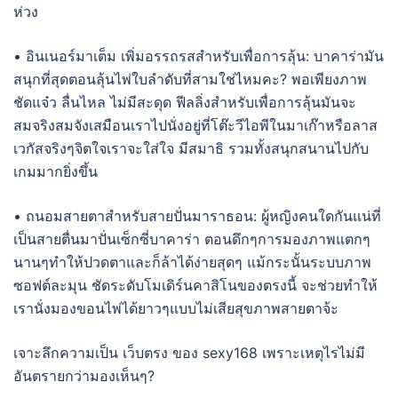
ห่วง
• อินเนอร์มาเต็ม เพิ่มอรรถรสสำหรับเพื่อการลุ้น: บาคาร่ามัน
สนุกที่สุดตอนลุ้นไพ่ใบลำดับที่สามใช่ไหมคะ? พอเพียงภาพ
ชัดแจ๋ว ลื่นไหล ไม่มีสะดุด ฟีลลิ่งสำหรับเพื่อการลุ้นมันจะ
สมจริงสมจังเสมือนเราไปนั่งอยู่ที่โต๊ะวีไอพีในมาเก๊าหรือลาส
เวกัสจริงๆจิตใจเราจะใส่ใจ มีสมาธิ รวมทั้งสนุกสนานไปกับ
เกมมากยิ่งขึ้น
• ถนอมสายตาสำหรับสายปั่นมาราธอน: ผู้หญิงคนใดกันแน่ที่
เป็นสายตื่นมาปั่นเซ็กซี่บาคาร่า ตอนดึกๆการมองภาพแตกๆ
นานๆทำให้ปวดตาและก็ล้าได้ง่ายสุดๆ แม้กระนั้นระบบภาพ
ซอฟต์ละมุน ชัดระดับโมเดิร์นคาสิโนของตรงนี้ จะช่วยทำให้
เรานั่งมองขอนไพ่ได้ยาวๆแบบไม่เสียสุขภาพสายตาจ้ะ
เจาะลึกความเป็น เว็บตรง ของ sexy168 เพราะเหตุไรไม่มี
อันตรายกว่ามองเห็นๆ?