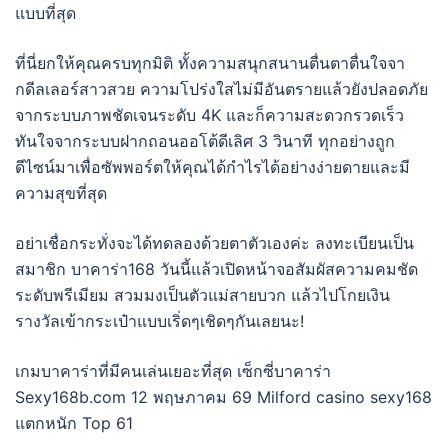
แบบที่สุด
ที่นี่ยกให้คุณครบทุกมิติ ทั้งความสนุกสนานตื่นตาตื่นใจจา
กดีลเลอร์สาวสวย ความโปร่งใสไม่มีอันตรายแล้วยังปลอดภัย
จากระบบภาพชัดเจนระดับ 4K และก็ความสะดวกรวดเร็ว
ทันใจจากระบบฝากถอนออโต้ดีเลิศ 3 วินาที ทุกอย่างถูก
ดีไซน์มาเพื่อซัพพอร์ตให้คุณได้กำไรได้อย่างง่ายดายและมี
ความสุขที่สุด
อย่าเชื่อกระทั่งจะได้ทดลองด้วยตาตัวเองค่ะ ลงทะเบียนเป็น
สมาชิก บาคาร่า168 วันนี้แล้วเปิดหน้าจอสัมผัสความคมชัด
ระดับพรีเมียม สวมมงเป็นตัวแม่สายบวก แล้วไปโกยเงิน
รางวัลเข้ากระเป๋าแบบเริ่ดๆเชิดๆกันเลยนะ!
เกมบาคาร่าที่มีคนเล่นเยอะที่สุด เซ็กซี่บาคาร่า
Sexy168b.com 12 พฤษภาคม 69 Milford casino sexy168
แตกหนัก Top 61