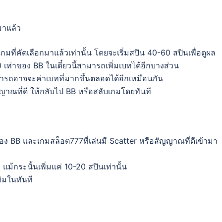
มาแล้ว
กมที่คัดเลือกมาแล้วเท่านั้น โดยจะเริ่มสปิน 40-60 สปินเพื่อดูผล
0 เท่าของ BB ในเดี๋ยวนี้สามารถเพิ่มเบทได้อีกบางส่วน
รถอาจจะค่าเบทที่มากขึ้นตลอดได้อีกเหมือนกัน
ญาณที่ดี ให้กลับไป BB หรือสลับเกมโดยทันที
ง BB และเกมสล็อต777ที่เล่นมี Scatter หรือสัญญาณที่ดีเข้ามา
ม้กระนั้นเพิ่มแค่ 10-20 สปินเท่านั้น
ดิมในทันที