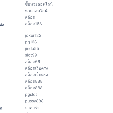
ซื้อหวยออนไลน์
หวยออนไลน์
สล็อต
สล็อต168
ต่อ
joker123
pg168
jinda55
slot99
สล็อต66
สล็อตเว็บตรง
สล็อตเว็บตรง
สล็อต888
สล็อต888
pgslot
pussy888
บาคาร่า
เกม