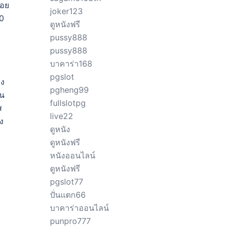
้อย
joker123
10
ดูหนังฟรี
pussy888
pussy888
บาคาร่า168
pgslot
อง
pgheng99
ใน
fullslotpg
ส
live22
ง
ดูหนัง
ดูหนังฟรี
หนังออนไลน์
ดูหนังฟรี
pgslot77
ปั่นแตก66
บาคาร่าออนไลน์
punpro777