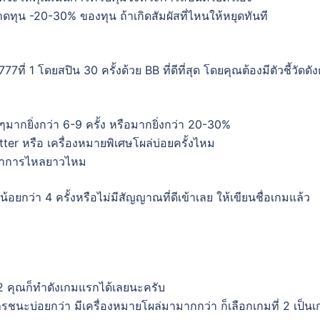
ุน -20-30% ของทุน ถ้าเกิดสัมผัสที่ไหนให้หยุดทันที
่ 1 โดยสปิน 30 ครั้งด้วย BB ที่ดีที่สุด โดยคุณต้องมีตัวชี้วัดดัง
มากยิ่งกว่า 6-9 ครั้ง หรือมากยิ่งกว่า 20-30%
tter หรือ เครื่องหมายพิเศษโผล่บ่อยครั้งไหม
ว่าการไหลยาวไหม
้อยกว่า 4 ครั้งหรือไม่มีสัญญาณที่ดีเข้าเลย ให้เขียนชื่อเกมแล้ว
 คุณก็ทำดังเกมแรกได้เลยนะครับ
การชนะบ่อยกว่า มีเครื่องหมายโผล่มามากกว่า ก็เลือกเกมที่ 2 เป็น