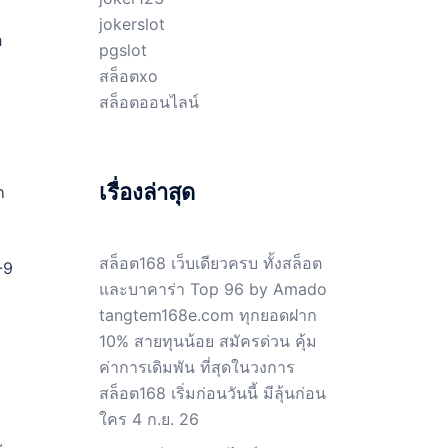
jokerslot
อ
pgslot
สล็อตxo
สล็อตออนไลน์
เรื่องล่าสุด
ก
สล็อต168 เว็บเดียวครบ ทั้งสล็อต
-9
และบาคาร่า Top 96 by Amado
tangtem168e.com ทุกยอดฝาก
10% สายทุนน้อย สมัครด่วน คุ้ม
ค่าการเดิมพัน ที่สุดในวงการ
สล็อต168 เริ่มก่อนวันนี้ มีลุ้นก่อน
ใคร 4 ก.ย. 26
ะ