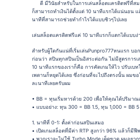
ดี มีวินัยสำหรับในการเล่นสล็อตเเครดิตฟรีที่
ก็สามารถทำเงินได้ตั้งแต่ 10 นาทีแรกได้แน่นอน
นาทีที่สามารถช่วยทำกำไรได้แบบชิวๆไปเลย
เล่นสล็อตแครดิตฟรีแค่ 10 นาทีแรกก็แตกได้แบบง่
สำหรับผู้ใดกันแน่ที่เริ่มเล่นPunpro777หนแรก บอกเล
ก่อนว่า สปินทุกสปินเป็นอิสระต่อกัน ไม่มีสูตรกา
10 นาทีแรกของเราก็คือ การคัดเกมให้ไว ปรับเบทให้เ
เพดานก็หยุดได้เลย ซึ่งก่อนที่จะไปถึงตรงนั้น ผมขอ
ละนาทีเลยครับผม
• BB = ทุนเริ่มหารด้วย 200 เพื่อให้คุณได้ปริมา
• แบบอย่าง: ทุน 300 = BB 1.5, ทุน 1,000 = BB 
1. นาทีที่ 0-1: ตั้งค่าก่อนสปินเสมอ
• เปิดเกมสล็อตที่มีค่า RTP สูงกว่า 96% แล้วก็มีฟ
• พวกเราจะไม่ใช้ Turbo Mode เด็ดขาด ผมอยากที