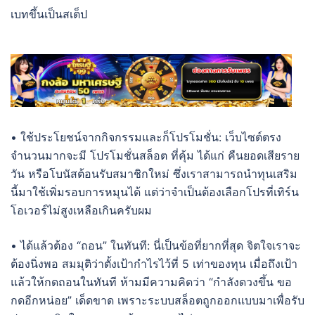
เบทขึ้นเป็นสเต็ป
• ใช้ประโยชน์จากกิจกรรมและก็โปรโมชั่น: เว็บไซต์ตรง
จำนวนมากจะมี โปรโมชั่นสล็อต ที่คุ้ม ได้แก่ คืนยอดเสียราย
วัน หรือโบนัสต้อนรับสมาชิกใหม่ ซึ่งเราสามารถนำทุนเสริม
นี้มาใช้เพิ่มรอบการหมุนได้ แต่ว่าจำเป็นต้องเลือกโปรที่เทิร์น
โอเวอร์ไม่สูงเหลือเกินครับผม
• ได้แล้วต้อง “ถอน” ในทันที: นี่เป็นข้อที่ยากที่สุด จิตใจเราจะ
ต้องนิ่งพอ สมมุติว่าตั้งเป้ากำไรไว้ที่ 5 เท่าของทุน เมื่อถึงเป้า
แล้วให้กดถอนในทันที ห้ามมีความคิดว่า “กำลังดวงขึ้น ขอ
กดอีกหน่อย” เด็ดขาด เพราะระบบสล็อตถูกออกแบบมาเพื่อรับ