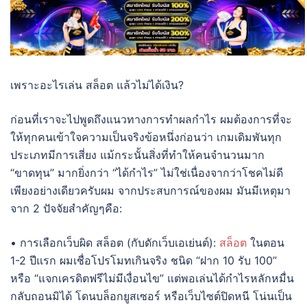
เพราะอะไรเล่น สล็อต แล้วไม่ได้เงิน?
ก่อนที่เราจะไปพูดถึงแนวทางการทำผลกำไร ผมต้องการที่จะ
ให้ทุกคนเข้าใจความเป็นจริงข้อหนึ่งก่อนว่า เกมเดิมพันทุก
ประเภทมีการเสี่ยง แม้กระนั้นสิ่งที่ทำให้คนจำนวนมาก
“ขาดทุน” มากยิ่งกว่า “ได้กำไร” ไม่ใช่เนื่องจากว่าโชคไม่ดี
เพียงอย่างเดียวครับผม จากประสบการณ์ของผม มันมีเหตุมา
จาก 2 ปัจจัยสำคัญๆคือ:
• การเลือกเว็บผิด สล็อต (กับดักเว็บเอเย่นต์):
สล็อต
ในตอน
1-2 ปีแรก ผมเชื่อโปรโมทเกินจริง ชนิด “ฝาก 10 รับ 100”
หรือ “แจกเครดิตฟรีไม่มีเงื่อนไข” แต่พอเล่นได้กำไรหลักหมื่น
กลับถอนมิได้ โดนบล็อกยูสเซอร์ หรือเว็บไซต์ปิดหนี โน่นเป็น