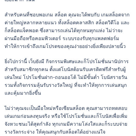
สำหรับคนที่ชอบพอเกม สล็อต คุณจะได้พบกับ เกมสล็อตจาก
ค่ายใหญ่หลากหลายแนว ทั้งสล็อตคลาสสิก สล็อตวิดีโอ และ
ก็สล็อตแจ็คพอต ซึ่งสามารถเล่นได้ทุกหนทุกแห่ง ไม่ว่าจะ
ผ่านมือถือหรือคอมพิวเตอร์ ระบบรองรับทุกแพลตฟอร์ม
ทำให้การเข้าถึงเกมโปรดของคุณง่ายอย่างยิ่งเพียงปลายนิ้ว
ยิ่งไปกว่านี้ เว็บยังมี กิจกรรมพิเศษและก็โปรโมชั่นนานัปการ
สำหรับสมาชิกทุกคน ตั้งแต่โบนัสต้อนรับเครดิตฟรีสำหรับผู้
เล่นใหม่ โปรโมชั่นฝาก-ถอนออโต้ ไม่มีขั้นต่ำ โบนัสรายวัน
รวมทั้งกิจกรรมลุ้นรับรางวัลใหญ่ ที่จะทำให้ทุกการเล่นสนุก
และคุ้มมากยิ่งขึ้น
ไม่ว่าคุณจะเป็นมือใหม่หรือเซียนสล็อต คุณสามารถทดสอบ
เล่นเกมก่อนลงทุนจริง หรือใช้โปรโมชั่นและก็โบนัสเพื่อเพิ่ม
จังหวะชนะได้สุดกำลัง ทุกเกมมีความโล่งใสและก็ระบบจ่าย
รางวัลกระจ่าง ให้คุณสนุกกับสล็อตได้อย่างแน่ใจ