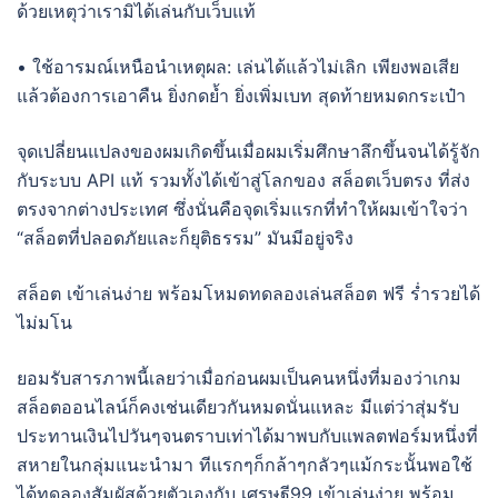
ด้วยเหตุว่าเรามิได้เล่นกับเว็บแท้
• ใช้อารมณ์เหนือนำเหตุผล: เล่นได้แล้วไม่เลิก เพียงพอเสีย
แล้วต้องการเอาคืน ยิ่งกดย้ำ ยิ่งเพิ่มเบท สุดท้ายหมดกระเป๋า
จุดเปลี่ยนแปลงของผมเกิดขึ้นเมื่อผมเริ่มศึกษาลึกขึ้นจนได้รู้จัก
กับระบบ API แท้ รวมทั้งได้เข้าสู่โลกของ สล็อตเว็บตรง ที่ส่ง
ตรงจากต่างประเทศ ซึ่งนั่นคือจุดเริ่มแรกที่ทำให้ผมเข้าใจว่า
“สล็อตที่ปลอดภัยและก็ยุติธรรม” มันมีอยู่จริง
สล็อต เข้าเล่นง่าย พร้อมโหมดทดลองเล่นสล็อต ฟรี ร่ำรวยได้
ไม่มโน
ยอมรับสารภาพนี้เลยว่าเมื่อก่อนผมเป็นคนหนึ่งที่มองว่าเกม
สล็อตออนไลน์ก็คงเช่นเดียวกันหมดนั่นแหละ มีแต่ว่าสุ่มรับ
ประทานเงินไปวันๆจนตราบเท่าได้มาพบกับแพลตฟอร์มหนึ่งที่
สหายในกลุ่มแนะนำมา ทีแรกๆก็กล้าๆกลัวๆแม้กระนั้นพอใช้
ได้ทดลองสัมผัสด้วยตัวเองกับ เศรษฐี99 เข้าเล่นง่าย พร้อม