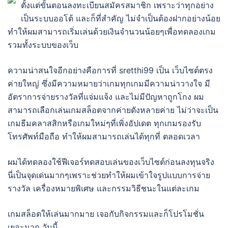
ตั้งแต่ขั้นตอนลงทะเบียนสมัครสมาชิก เพราะว่าทุกอย่าง
เป็นระบบออโต้ และก็ที่สำคัญ ไม่จำเป็นต้องฝากอย่างน้อย
ทำให้ผมสามารถเริ่มเล่นด้วยเงินจำนวนน้อยๆเพื่อทดลองเกม
รวมทั้งระบบของเว็บ
ความน่าสนใจอีกอย่างคือการที่ sretthi99 เป็น เว็บไซต์ตรง
ค่ายใหญ่ ซึ่งมีความหมายว่าเกมทุกเกมมีความน่าวางใจ มี
อัตราการจ่ายรางวัลที่แจ่มแจ้ง และไม่มีปัญหาถูกโกง ผม
สามารถเลือกเล่นเกมสล็อตจากค่ายดังหลายค่าย ไม่ว่าจะเป็น
เกมธีมคลาสสิกหรือเกมใหม่ๆที่เพิ่งอัปเดต ทุกเกมรองรับ
โทรศัพท์มือถือ ทำให้ผมสามารถเล่นได้ทุกที่ ตลอดเวลา
ผมได้ทดลองใช้ฟีเจอร์ทดสอบเล่นของเว็บไซต์ก่อนลงทุนจริง
นี่เป็นจุดเด่นมากๆเพราะช่วยทำให้ผมเข้าใจรูปแบบการจ่าย
รางวัล เครื่องหมายพิเศษ และกรรมวิธีชนะในแต่ละเกม
เกมสล็อตให้เล่นมากมาย เจอกับกิจกรรมและก็โปรโมชั่น
เยอะมาก วันนี้