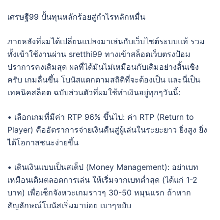
เศรษฐี99 ปั้นทุนหลักร้อยสู่กำไรหลักหมื่น
ภายหลังที่ผมได้เปลี่ยนแปลงมาเล่นกับเว็บไซต์ระบบแท้ รวม
ทั้งเข้าใช้งานผ่าน sretthi99 ทางเข้าสล็อตเว็บตรงป้อม
ปราการคงเดิมสุด ผลที่ได้มันไม่เหมือนกับเดิมอย่างสิ้นเชิง
ครับ เกมลื่นขึ้น โบนัสแตกตามสถิติที่จะต้องเป็น และนี่เป็น
เทคนิคสล็อต ฉบับส่วนตัวที่ผมใช้ทำเงินอยู่ทุกๆวันนี้:
• เลือกเกมที่มีค่า RTP 96% ขึ้นไป: ค่า RTP (Return to
Player) คืออัตราการจ่ายเงินคืนสู่ผู้เล่นในระยะยาว ยิ่งสูง ยิ่ง
ได้โอกาสชนะง่ายขึ้น
• เดินเงินแบบเป็นสเต็ป (Money Management): อย่าเบท
เหมือนเดิมตลอดการเล่น ให้เริ่มจากเบทต่ำสุด (ได้แก่ 1-2
บาท) เพื่อเช็กจังหวะเกมราวๆ 30-50 หมุนแรก ถ้าหาก
สัญลักษณ์โบนัสเริ่มมาบ่อย เบาๆขยับ