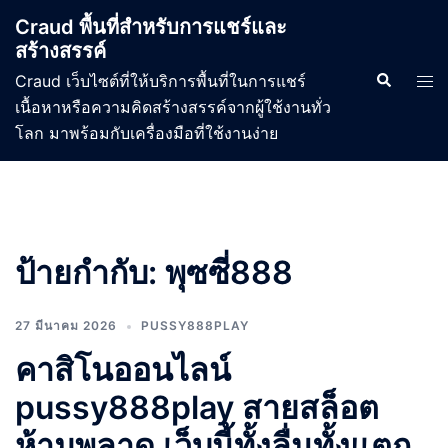
Skip
Craud พื้นที่สำหรับการแชร์และ
to
สร้างสรรค์
content
Search
Tog
Craud เว็บไซต์ที่ให้บริการพื้นที่ในการแชร์
men
เนื้อหาหรือความคิดสร้างสรรค์จากผู้ใช้งานทั่ว
โลก มาพร้อมกับเครื่องมือที่ใช้งานง่าย
ป้ายกำกับ:
พุซซี่888
27 มีนาคม 2026
PUSSY888PLAY
คาสิโนออนไลน์
pussy888play สายสล็อต
ห้ามพลาด เว็บนี้ทั้งลื่นทั้งแตก