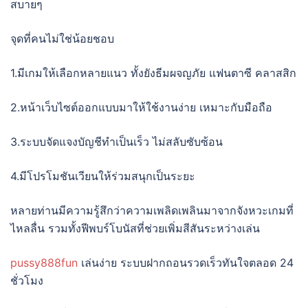
สบายๆ
จุดที่คนไม่ใช่น้อยชอบ
1.มีเกมให้เลือกหลายแนว ทั้งยังธีมผจญภัย แฟนตาซี คลาสสิก
2.หน้าเว็บไซต์ออกแบบมาให้ใช้งานง่าย เหมาะกับมือถือ
3.ระบบจัดแจงบัญชีทำเป็นเร็ว ไม่สลับซับซ้อน
4.มีโปรโมชันเวียนให้ร่วมสนุกเป็นระยะ
หลายท่านมีความรู้สึกว่าความเพลิดเพลินมาจากจังหวะเกมที่
ไหลลื่น รวมทั้งฟีพบร์โบนัสที่ช่วยเพิ่มสีสันระหว่างเล่น
pussy888fun
เล่นง่าย ระบบฝากถอนรวดเร็วทันใจตลอด 24
ชั่วโมง