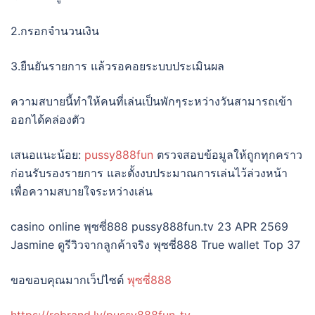
2.กรอกจำนวนเงิน
3.ยืนยันรายการ แล้วรอคอยระบบประเมินผล
ความสบายนี้ทำให้คนที่เล่นเป็นพักๆระหว่างวันสามารถเข้า
ออกได้คล่องตัว
เสนอแนะน้อย:
pussy888fun
ตรวจสอบข้อมูลให้ถูกทุกคราว
ก่อนรับรองรายการ และตั้งงบประมาณการเล่นไว้ล่วงหน้า
เพื่อความสบายใจระหว่างเล่น
casino online พุซซี่888 pussy888fun.tv 23 APR 2569
Jasmine ดูรีวิวจากลูกค้าจริง พุซซี่888 True wallet Top 37
ขอขอบคุณมากเว็ปไซต์
พุซซี่888