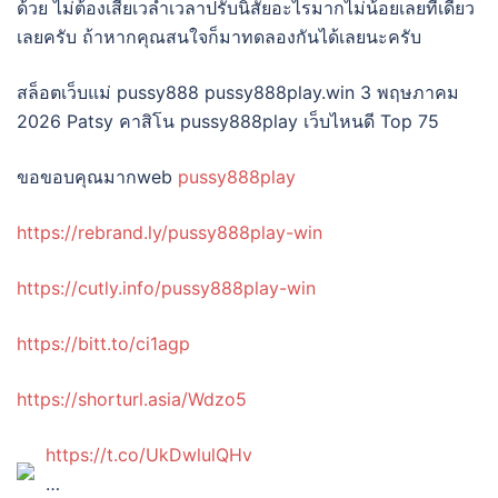
ด้วย ไม่ต้องเสียเวล่ำเวลาปรับนิสัยอะไรมากไม่น้อยเลยทีเดียว
เลยครับ ถ้าหากคุณสนใจก็มาทดลองกันได้เลยนะครับ
สล็อตเว็บแม่ pussy888 pussy888play.win 3 พฤษภาคม
2026 Patsy คาสิโน pussy888play เว็บไหนดี Top 75
ขอขอบคุณมากweb
pussy888play
https://rebrand.ly/pussy888play-win
https://cutly.info/pussy888play-win
https://bitt.to/ci1agp
https://shorturl.asia/Wdzo5
https://t.co/UkDwlulQHv
…