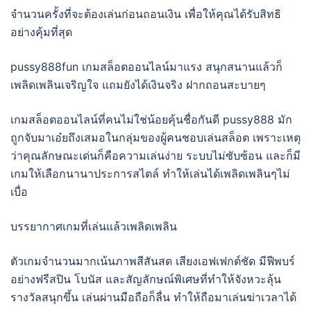
จำนวนครั้งที่จะต้องเล่นก่อนถอนเงิน เพื่อให้คุณได้รับสิทธิ
อย่างคุ้มที่สุด
pussy888fun เกมสล็อตออนไลน์มาแรง สนุกสนานแล้วก็
เพลิดเพลินเจริญใจ แถมยังได้เงินจริง ฝากถอนสะบายๆ
เกมสล็อตออนไลน์ที่คนไม่ใช่น้อยคุ้นชื่อกันดี pussy888 มัก
ถูกจับมาเอ๋ยถึงเสมอในกลุ่มของผู้คนชอบเล่นสล็อต เพราะเหตุ
ว่าคุณลักษณะเด่นก็คือความเล่นง่าย ระบบไม่ซับซ้อน และก็มี
เกมให้เลือกนานาประการสไตล์ ทำให้เล่นได้เพลิดเพลินๆไม่
เบื่อ
บรรยากาศเกมที่เล่นแล้วเพลิดเพลิน
ตัวเกมจำนวนมากเน้นภาพสีสันสด เสียงเอฟเฟกต์ชัด มีฟีพบร์
อย่างฟรีสปิน โบนัส และสัญลักษณ์พิเศษที่ทำให้จังหวะลุ้น
รางวัลสนุกขึ้น เล่นผ่านมือถือก็ลื่น ทำให้ถือมาเล่นฆ่าเวลาได้