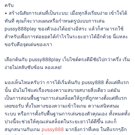
ครับ
• สร้างนิสัยการเล่นที่เป็นระบบ: เมื่อทุกสิ่งเรียบง่าย เข้าใจได้
ทันที คุณก็จะวางแผนหรือกำหนดรูปแบบการเล่น
pussy888play ของตัวเองได้อย่างอิสระ แล้วก็สามารถใช้
สำหรับเพื่อการต่อยอดได้กำไรในระยะยาวได้อีกด้วย นี่แหละ
ขอรับคือจุดเด่นของเรา
เลือกต้นกับ pussy888play เว็บไซต์ตรงดีมีชัยไปกว่าครึ่ง เริ่ม
ง่ายไม่สลับซับซ้อน ลองเลย!
มองเห็นไหมครับว่า การได้เริ่มต้นกับ pussy888 ตั้งแต่ทีแรก
นั้น มันไม่ใช่แค่เรื่องของความสบายสบายสิ่งเดียว แต่มัน
เป็นการสอนพื้นฐานการเล่นสล็อตให้ถูกที่ถูกทางตั้งแต่ทีแรก
เลยขอรับ ทั้งในทางของความเข้าใจเกม ความสนิทสนม
ระบบ หรือการตั้งกับพื้นฐานการเล่นของตัวคุณเอง ทั้งหมดทั้ง
ปวงนี้จะช่วยให้คุณเล่นสล็อตในระยะยาวได้ดีขึ้น และก็
สนุกสนานกับเกม
pussy888
มากยิ่งกว่าที่เคย ในทีแรกๆอีก