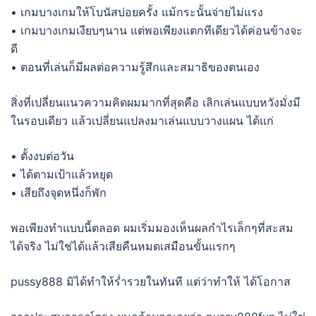
• เกมบางเกมให้โบนัสบ่อยครั้ง แม้กระนั้นจ่ายไม่แรง
• เกมบางเกมเงียบๆนาน แต่พอเพียงแตกทีเดียวได้ค่อนข้างจะ
ดี
• ตอนที่เล่นก็มีผลต่อความรู้สึกและสมาธิของตนเอง
สิ่งที่เปลี่ยนแนวความคิดผมมากที่สุดคือ เลิกเล่นแบบหวังมั่งมี
ในรอบเดียว แล้วเปลี่ยนแปลงมาเล่นแบบวางแผน ได้แก่
• ตั้งงบต่อวัน
• ได้ตามเป้าแล้วหยุด
• เสียถึงจุดหนึ่งก็พัก
พอเพียงทำแบบนี้ตลอด ผมเริ่มมองเห็นผลกำไรเล็กๆที่สะสม
ได้จริง ไม่ใช่ได้แล้วเสียคืนหมดเสมือนขั้นแรกๆ
pussy888 มิได้ทำให้ร่ำรวยในทันที แต่ว่าทำให้ ได้โอกาส