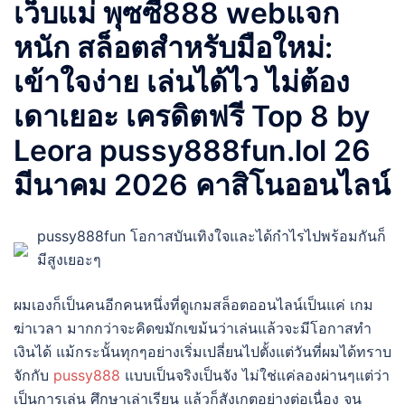
เว็บแม่ พุซซี่888 webแจก
หนัก สล็อตสำหรับมือใหม่:
เข้าใจง่าย เล่นได้ไว ไม่ต้อง
เดาเยอะ เครดิตฟรี Top 8 by
Leora pussy888fun.lol 26
มีนาคม 2026 คาสิโนออนไลน์
pussy888fun โอกาสบันเทิงใจและได้กำไรไปพร้อมกันก็
มีสูงเยอะๆ
ผมเองก็เป็นคนอีกคนหนึ่งที่ดูเกมสล็อตออนไลน์เป็นแค่ เกม
ฆ่าเวลา มากกว่าจะคิดขมักเขม้นว่าเล่นแล้วจะมีโอกาสทำ
เงินได้ แม้กระนั้นทุกๆอย่างเริ่มเปลี่ยนไปตั้งแต่วันที่ผมได้ทราบ
จักกับ
pussy888
แบบเป็นจริงเป็นจัง ไม่ใช่แค่ลองผ่านๆแต่ว่า
เป็นการเล่น ศึกษาเล่าเรียน แล้วก็สังเกตอย่างต่อเนื่อง จน