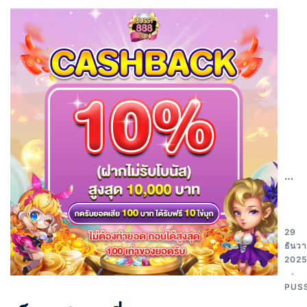
…
29
ธันว
202
PUS