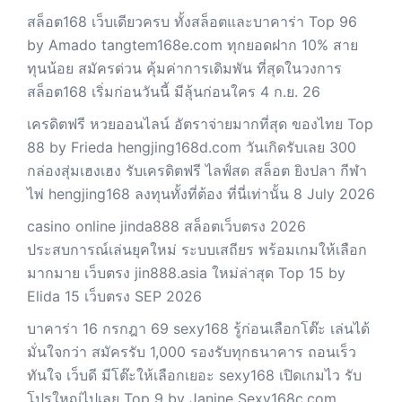
สล็อต168 เว็บเดียวครบ ทั้งสล็อตและบาคาร่า Top 96
by Amado tangtem168e.com ทุกยอดฝาก 10% สาย
ทุนน้อย สมัครด่วน คุ้มค่าการเดิมพัน ที่สุดในวงการ
สล็อต168 เริ่มก่อนวันนี้ มีลุ้นก่อนใคร 4 ก.ย. 26
เครดิตฟรี หวยออนไลน์ อัตราจ่ายมากที่สุด ของไทย Top
88 by Frieda hengjing168d.com วันเกิดรับเลย 300
กล่องสุ่มเฮงเฮง รับเครดิตฟรี ไลฟ์สด สล็อต ยิงปลา กีฬา
ไพ่ hengjing168 ลงทุนทั้งที่ต้อง ที่นี่เท่านั้น 8 July 2026
casino online jinda888 สล็อตเว็บตรง 2026
ประสบการณ์เล่นยุคใหม่ ระบบเสถียร พร้อมเกมให้เลือก
มากมาย เว็บตรง jin888.asia ใหม่ล่าสุด Top 15 by
Elida 15 เว็บตรง SEP 2026
บาคาร่า 16 กรกฎา 69 sexy168 รู้ก่อนเลือกโต๊ะ เล่นได้
มั่นใจกว่า สมัครรับ 1,000 รองรับทุกธนาคาร ถอนเร็ว
ทันใจ เว็บดี มีโต๊ะให้เลือกเยอะ sexy168 เปิดเกมไว รับ
โปรใหญ่ไปเลย Top 9 by Janine Sexy168c.com