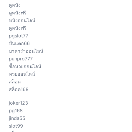
ดูหนัง
ดูหนังฟรี
หนังออนไลน์
ดูหนังฟรี
pgslot77
ปั่นแตก66
บาคาร่าออนไลน์
punpro777
ซื้อหวยออนไลน์
หวยออนไลน์
สล็อต
สล็อต168
joker123
pg168
jinda55
slot99