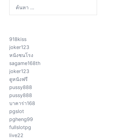
ค้นหา
สำหรับ:
918kiss
joker123
หนังชนโรง
sagame168th
joker123
ดูหนังฟรี
pussy888
pussy888
บาคาร่า168
pgslot
pgheng99
fullslotpg
live22