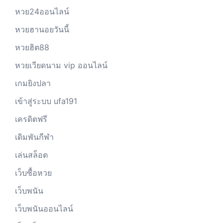
หวย24ออนไลน์
หวยฮานอยวันนี้
หวยฮิต88
หวยเวียดนาม vip ออนไลน์
เกมยิงปลา
เข้าสู่ระบบ ufa191
เครดิตฟรี
เดิมพันกีฬา
เล่นสล็อต
เว็บซื้อหวย
เว็บพนัน
เว็บพนันออนไลน์