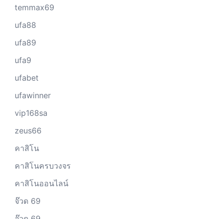
temmax69
ufa88
ufa89
ufa9
ufabet
ufawinner
vip168sa
zeus66
คาสิโน
คาสิโนครบวงจร
คาสิโนออนไลน์
จ๊วด 69
จ๊วด 69