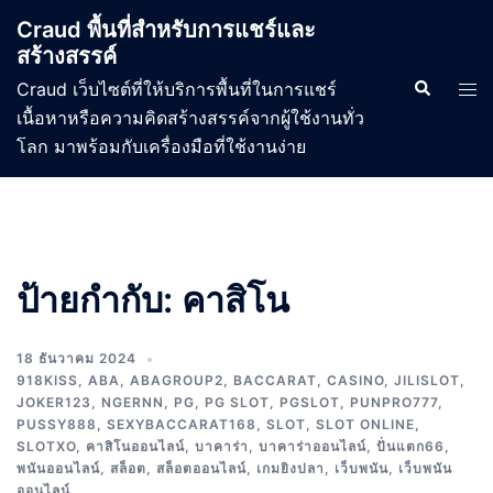
Skip
Craud พื้นที่สำหรับการแชร์และ
to
สร้างสรรค์
content
Search
Tog
Craud เว็บไซต์ที่ให้บริการพื้นที่ในการแชร์
men
เนื้อหาหรือความคิดสร้างสรรค์จากผู้ใช้งานทั่ว
โลก มาพร้อมกับเครื่องมือที่ใช้งานง่าย
ป้ายกำกับ:
คาสิโน
18 ธันวาคม 2024
918KISS
,
ABA
,
ABAGROUP2
,
BACCARAT
,
CASINO
,
JILISLOT
,
JOKER123
,
NGERNN
,
PG
,
PG SLOT
,
PGSLOT
,
PUNPRO777
,
PUSSY888
,
SEXYBACCARAT168
,
SLOT
,
SLOT ONLINE
,
SLOTXO
,
คาสิโนออนไลน์
,
บาคาร่า
,
บาคาร่าออนไลน์
,
ปั่นแตก66
,
พนันออนไลน์
,
สล็อต
,
สล็อตออนไลน์
,
เกมยิงปลา
,
เว็บพนัน
,
เว็บพนัน
ออนไลน์