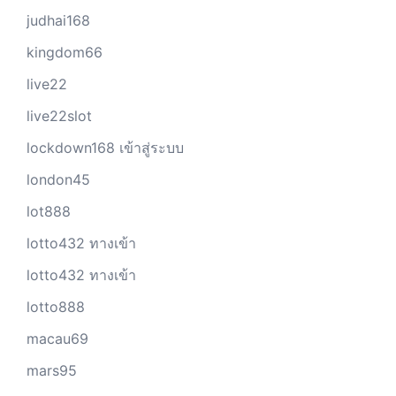
judhai168
kingdom66
live22
live22slot
lockdown168 เข้าสู่ระบบ
london45
lot888
lotto432 ทางเข้า
lotto432 ทางเข้า
lotto888
macau69
mars95