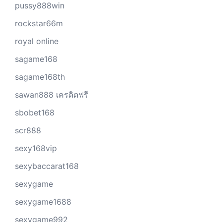
pussy888win
rockstar66m
royal online
sagame168
sagame168th
sawan888 เครดิตฟรี
sbobet168
scr888
sexy168vip
sexybaccarat168
sexygame
sexygame1688
sexygame992