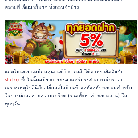
หลายที่ เจ็บมาก็มาก ทั้งถอนช้าบ้าง
แอดไม่นตอบเหมือนหุ่นยนต์บ้าง จนถึงได้มาลองสัมผัสกับ
slotxo
ซึ่งวันนี้ผมต้องการจะมาแชร์ประสบการณ์ตรงว่า
เพราะเหตุไรที่นี่ถึงเปลี่ยนเป็นบ้านข้างหลังหลักของผมสำหรับ
ในการผ่อนคลายความเครียด (รวมทั้งหาค่าของหวาน) ใน
ทุกๆวัน