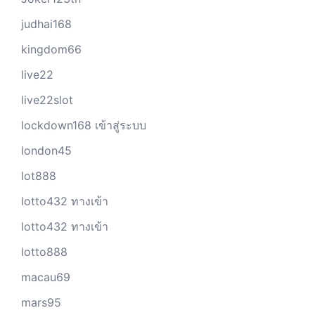
judhai168
kingdom66
live22
live22slot
lockdown168 เข้าสู่ระบบ
london45
lot888
lotto432 ทางเข้า
lotto432 ทางเข้า
lotto888
macau69
mars95