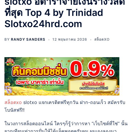
slotxo อัตาราจ่ายเงินรางวัลดี
ที่สุด Top 4 by Trinidad
Slotxo24hrd.com
BY
RANDY SANDERS
12 พฤษภาคม 2026
สล็อตXO
สล็อตxo
slotxo แจกเครดิตฟรีทุกวัน ฝาก-ถอนเร็ว สมัครรับ
โบนัสฟรี!!
ในวงการสล็อตออนไลน์ ใครๆก็รู้ว่าการหา “เว็บไซต์ที่ใช่” นั้น
ยากเทียบเท่าการปั่นให้ได้แจ็คพอตครับผม ผมเองลองมา