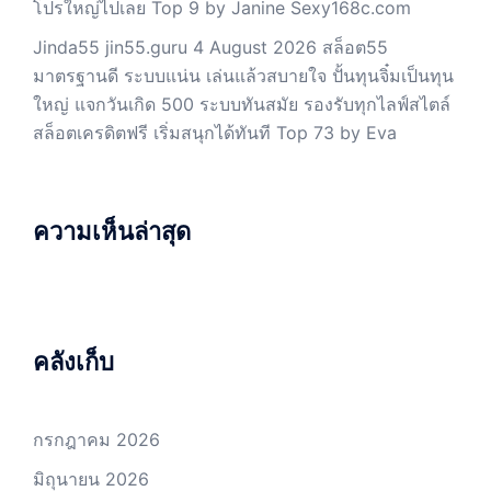
โปรใหญ่ไปเลย Top 9 by Janine Sexy168c.com
Jinda55 jin55.guru 4 August 2026 สล็อต55
มาตรฐานดี ระบบแน่น เล่นแล้วสบายใจ ปั้นทุนจิ๋มเป็นทุน
ใหญ่ แจกวันเกิด 500 ระบบทันสมัย รองรับทุกไลฟ์สไตล์
สล็อตเครดิตฟรี เริ่มสนุกได้ทันที Top 73 by Eva
ความเห็นล่าสุด
คลังเก็บ
กรกฎาคม 2026
มิถุนายน 2026