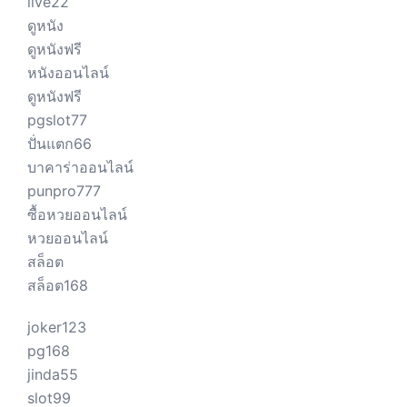
live22
ดูหนัง
ดูหนังฟรี
หนังออนไลน์
ดูหนังฟรี
pgslot77
ปั่นแตก66
บาคาร่าออนไลน์
punpro777
ซื้อหวยออนไลน์
หวยออนไลน์
สล็อต
สล็อต168
joker123
pg168
jinda55
slot99