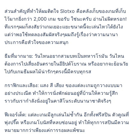
ส่วนสำคัญที่ทำให้ผมติดใจ Slotxo คือคลังเก็บของเกมที่เก็บ
ไว้มากยิ่งกว่า 2,000 เกม ขอรับ ใช่นะครับ อ่านไม่ผิดหรอก!
ทีแรกๆผมก็สงสัยว่าเกมเยอะแยะขนาดนี้จะเล่นไหวได้ยังไง
แต่ว่าพอใช้ทดลองสัมผัสจริงๆผมถึงรู้เรื่องว่าความนานา
ประการคือหัวใจของความสนุก
ธีมที่มากมาย: วันไหนอยากสวมบทเป็นทหารโรมัน วันไหน
ต้องการไปเสี่ยงอันตรายในอียิปต์โบราณ หรืออยากจะย้อนวัย
ไปกับเกมธีมผลไม้น่ารักๆตรงนี้มีครบทุกรส
กราฟิกและเสียง: แสง สี เสียง ของแต่ละเกมถูกวางแบบมา
อย่างประณีต ทำให้การนั่งพักผ่อนอยู่ที่บ้านให้ความรู้สึก
ราวกับเรากำลังนั่งอยู่ในคาสิโนระดับนานาชาติจริงๆ
ฟีเจอร์เด็ด: แต่ละเกมมีลูกเล่นไม่ซ้ำกัน อีกทั้งฟรีสปิน ตัวคูณที่
พุ่งปรี๊ด หรือเกมโบนัสที่หลบซ่อนอยู่ ทำให้ทุกการสปินมีความ
หมายมากกว่าเพียงแค่การรอผลแพ้ชนะ