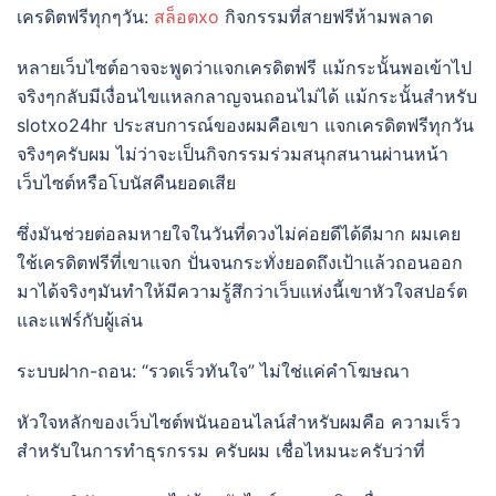
เครดิตฟรีทุกๆวัน:
สล็อตxo
กิจกรรมที่สายฟรีห้ามพลาด
หลายเว็บไซต์อาจจะพูดว่าแจกเครดิตฟรี แม้กระนั้นพอเข้าไป
จริงๆกลับมีเงื่อนไขแหลกลาญจนถอนไม่ได้ แม้กระนั้นสำหรับ
slotxo24hr ประสบการณ์ของผมคือเขา แจกเครดิตฟรีทุกวัน
จริงๆครับผม ไม่ว่าจะเป็นกิจกรรมร่วมสนุกสนานผ่านหน้า
เว็บไซต์หรือโบนัสคืนยอดเสีย
ซึ่งมันช่วยต่อลมหายใจในวันที่ดวงไม่ค่อยดีได้ดีมาก ผมเคย
ใช้เครดิตฟรีที่เขาแจก ปั่นจนกระทั่งยอดถึงเป้าแล้วถอนออก
มาได้จริงๆมันทำให้มีความรู้สึกว่าเว็บแห่งนี้เขาหัวใจสปอร์ต
และแฟร์กับผู้เล่น
ระบบฝาก-ถอน: “รวดเร็วทันใจ” ไม่ใช่แค่คำโฆษณา
หัวใจหลักของเว็บไซต์พนันออนไลน์สำหรับผมคือ ความเร็ว
สำหรับในการทำธุรกรรม ครับผม เชื่อไหมนะครับว่าที่