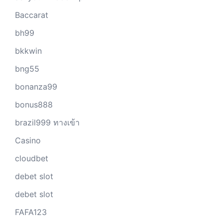
Baccarat
bh99
bkkwin
bng55
bonanza99
bonus888
brazil999 ทางเข้า
Casino
cloudbet
debet slot
debet slot
FAFA123