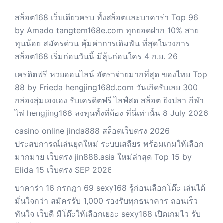
สล็อต168 เว็บเดียวครบ ทั้งสล็อตและบาคาร่า Top 96
by Amado tangtem168e.com ทุกยอดฝาก 10% สาย
ทุนน้อย สมัครด่วน คุ้มค่าการเดิมพัน ที่สุดในวงการ
สล็อต168 เริ่มก่อนวันนี้ มีลุ้นก่อนใคร 4 ก.ย. 26
เครดิตฟรี หวยออนไลน์ อัตราจ่ายมากที่สุด ของไทย Top
88 by Frieda hengjing168d.com วันเกิดรับเลย 300
กล่องสุ่มเฮงเฮง รับเครดิตฟรี ไลฟ์สด สล็อต ยิงปลา กีฬา
ไพ่ hengjing168 ลงทุนทั้งที่ต้อง ที่นี่เท่านั้น 8 July 2026
casino online jinda888 สล็อตเว็บตรง 2026
ประสบการณ์เล่นยุคใหม่ ระบบเสถียร พร้อมเกมให้เลือก
มากมาย เว็บตรง jin888.asia ใหม่ล่าสุด Top 15 by
Elida 15 เว็บตรง SEP 2026
บาคาร่า 16 กรกฎา 69 sexy168 รู้ก่อนเลือกโต๊ะ เล่นได้
มั่นใจกว่า สมัครรับ 1,000 รองรับทุกธนาคาร ถอนเร็ว
ทันใจ เว็บดี มีโต๊ะให้เลือกเยอะ sexy168 เปิดเกมไว รับ