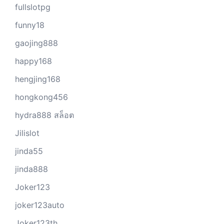
fullslotpg
funny18
gaojing888
happy168
hengjing168
hongkong456
hydra888 สล็อต
Jilislot
jinda55
jinda888
Joker123
joker123auto
Joker123th