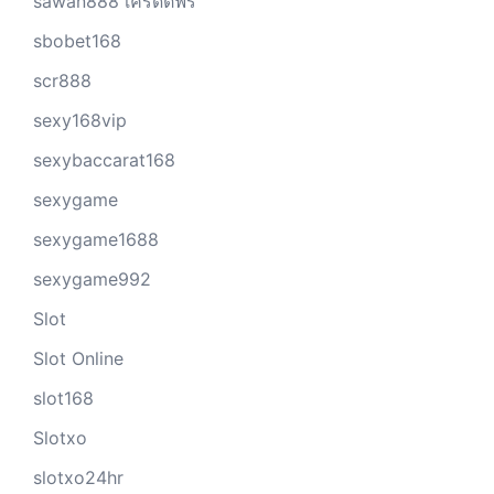
sawan888 เครดิตฟรี
sbobet168
scr888
sexy168vip
sexybaccarat168
sexygame
sexygame1688
sexygame992
Slot
Slot Online
slot168
Slotxo
slotxo24hr