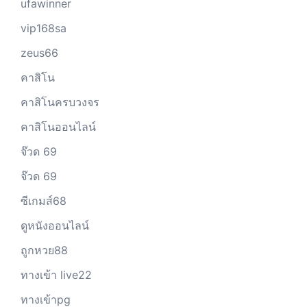
ufawinner
vip168sa
zeus66
คาสิโน
คาสิโนครบวงจร
คาสิโนออนไลน์
จ๊วด 69
จ๊วด 69
ซีเกมส์68
ดูหนังออนไลน์
ถูกหวย88
ทางเข้า live22
ทางเข้าpg