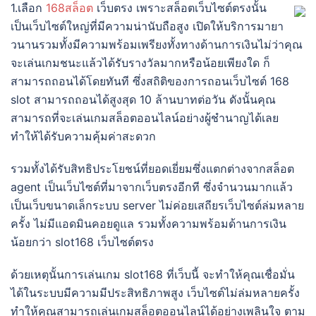
1.เลือก
168สล็อต
เว็บตรง เพราะสล็อตเว็บไซต์ตรงนั้น
เป็นเว็บไซต์ใหญ่ที่มีความน่านับถือสูง เปิดให้บริการมายา
วนานรวมทั้งมีความพร้อมเพรียงทั้งทางด้านการเงินไม่ว่าคุณ
จะเล่นเกมชนะแล้วได้รับรางวัลมากหรือน้อยเพียงใด ก็
สามารถถอนได้โดยทันที ซึ่งสถิติของการถอนเว็บไซต์ 168
slot สามารถถอนได้สูงสุด 10 ล้านบาทต่อวัน ดังนั้นคุณ
สามารถที่จะเล่นเกมสล็อตออนไลน์อย่างผู้ชำนาญได้เลย
ทำให้ได้รับความคุ้มค่าสะดวก
รวมทั้งได้รับสิทธิประโยชน์ที่ยอดเยี่ยมซึ่งแตกต่างจากสล็อต
agent เป็นเว็บไซต์ที่มาจากเว็บตรงอีกที ซึ่งจำนวนมากแล้ว
เป็นเว็บขนาดเล็กระบบ server ไม่ค่อยเสถียรเว็บไซต์ล่มหลาย
ครั้ง ไม่มีแอดมินคอยดูแล รวมทั้งความพร้อมด้านการเงิน
น้อยกว่า slot168 เว็บไซต์ตรง
ด้วยเหตุนั้นการเล่นเกม slot168 ที่เว็บนี้ จะทำให้คุณเชื่อมั่น
ได้ในระบบมีความมีประสิทธิภาพสูง เว็บไซต์ไม่ล่มหลายครั้ง
ทำให้คุณสามารถเล่นเกมสล็อตออนไลน์ได้อย่างเพลินใจ ตาม