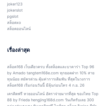
joker123
jokerslot
pgslot
สล็อตxo
สล็อตออนไลน์
เรื่องล่าสุด
สล็อต168 เว็บเดียวครบ ทั้งสล็อตและบาคาร่า Top 96
by Amado tangtem168e.com ทุกยอดฝาก 10% สาย
ทุนน้อย สมัครด่วน คุ้มค่าการเดิมพัน ที่สุดในวงการ
สล็อต168 เริ่มก่อนวันนี้ มีลุ้นก่อนใคร 4 ก.ย. 26
เครดิตฟรี หวยออนไลน์ อัตราจ่ายมากที่สุด ของไทย Top
88 by Frieda hengjing168d.com วันเกิดรับเลย 300