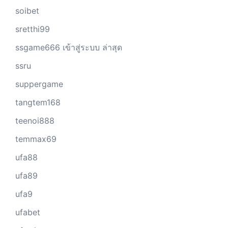
soibet
sretthi99
ssgame666 เข้าสู่ระบบ ล่าสุด
ssru
suppergame
tangtem168
teenoi888
temmax69
ufa88
ufa89
ufa9
ufabet