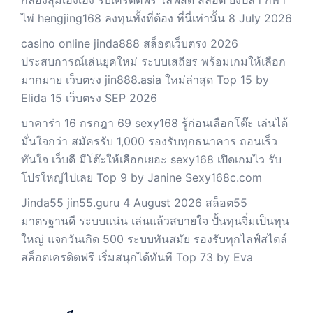
กล่องสุ่มเฮงเฮง รับเครดิตฟรี ไลฟ์สด สล็อต ยิงปลา กีฬา
ไพ่ hengjing168 ลงทุนทั้งที่ต้อง ที่นี่เท่านั้น 8 July 2026
casino online jinda888 สล็อตเว็บตรง 2026
ประสบการณ์เล่นยุคใหม่ ระบบเสถียร พร้อมเกมให้เลือก
มากมาย เว็บตรง jin888.asia ใหม่ล่าสุด Top 15 by
Elida 15 เว็บตรง SEP 2026
บาคาร่า 16 กรกฎา 69 sexy168 รู้ก่อนเลือกโต๊ะ เล่นได้
มั่นใจกว่า สมัครรับ 1,000 รองรับทุกธนาคาร ถอนเร็ว
ทันใจ เว็บดี มีโต๊ะให้เลือกเยอะ sexy168 เปิดเกมไว รับ
โปรใหญ่ไปเลย Top 9 by Janine Sexy168c.com
Jinda55 jin55.guru 4 August 2026 สล็อต55
มาตรฐานดี ระบบแน่น เล่นแล้วสบายใจ ปั้นทุนจิ๋มเป็นทุน
ใหญ่ แจกวันเกิด 500 ระบบทันสมัย รองรับทุกไลฟ์สไตล์
สล็อตเครดิตฟรี เริ่มสนุกได้ทันที Top 73 by Eva