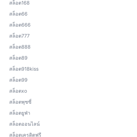
สล็อต168
สล็อต66
สล็อต666
สล็อต777
สล็อต888
สล็อต89
สล็อต918kiss
สล็อต99
สล็อตxo
สล็อตพุซซี่
สล็อตยูฟ่า
สล็อตออนไลน์
สล็อตเครดิตฟรี