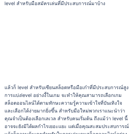
level สำหรับมือสมัครเล่นที่มีประสบการณ์มาบ้าง
แล้วก็ level สำหรับเซียนสล็อตหรือมือเก๋าที่มีประสบการณ์สูง
การแบ่งlevel อย่างงี้ในเกม จะทำให้คุณสามารถเลือกเกม
สล็อตออนไลน์ได้ตามทักษะความรู้ความเข้าใจที่บันเทิงใจ
และเลือกได้ง่ายมากยิ่งขึ้น สำหรับมือใหม่พวกเราแนะนำว่า
คุณจำเป็นต้องเลือกเลเวล สำหรับคนเริ่มต้น ถึงแม้ว่า level นี้
อาจจะยังมิได้ผลกำไรเยอะแยะ แต่เมื่อคุณสะสมประสบการณ์