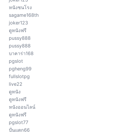
หนังชนโรง
sagame168th
joker123
ดูหนังฟรี
pussy888
pussy888
บาคาร่า168
pgslot
pgheng99
fullslotpg
live22
ดูหนัง
ดูหนังฟรี
หนังออนไลน์
ดูหนังฟรี
pgslot77
ปั่นแตก66