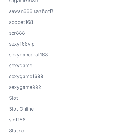
sagame168th
sawan888 เครดิตฟรี
sbobet168
scr888
sexy168vip
sexybaccarat168
sexygame
sexygame1688
sexygame992
Slot
Slot Online
slot168
Slotxo