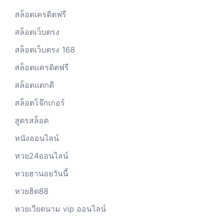
สล็อตเครดิตฟรี
สล็อตเว็บตรง
สล็อตเว็บตรง 168
สล็อตเเครดิตฟรี
สล็อตแตกดี
สล็อตโจ๊กเกอร์
สูตรสล็อต
หนังออนไลน์
หวย24ออนไลน์
หวยฮานอยวันนี้
หวยฮิต88
หวยเวียดนาม vip ออนไลน์