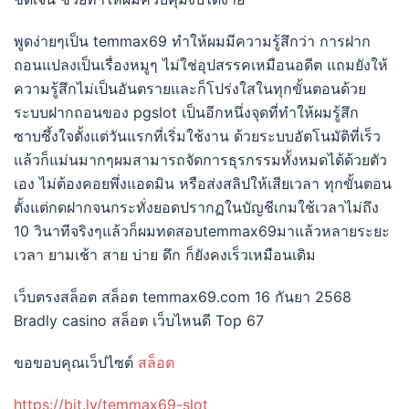
พูดง่ายๆเป็น temmax69 ทำให้ผมมีความรู้สึกว่า การฝาก
ถอนแปลงเป็นเรื่องหมูๆ ไม่ใช่อุปสรรคเหมือนอดีต แถมยังให้
ความรู้สึกไม่เป็นอันตรายและก็โปร่งใสในทุกขั้นตอนด้วย
ระบบฝากถอนของ pgslot เป็นอีกหนึ่งจุดที่ทำให้ผมรู้สึก
ซาบซึ้งใจตั้งแต่วันแรกที่เริ่มใช้งาน ด้วยระบบอัตโนมัติที่เร็ว
แล้วก็แม่นมากๆผมสามารถจัดการธุรกรรมทั้งหมดได้ด้วยตัว
เอง ไม่ต้องคอยพึ่งแอดมิน หรือส่งสลิปให้เสียเวลา ทุกขั้นตอน
ตั้งแต่กดฝากจนกระทั่งยอดปรากฏในบัญชีเกมใช้เวลาไม่ถึง
10 วินาทีจริงๆแล้วก็ผมทดสอบtemmax69มาแล้วหลายระยะ
เวลา ยามเช้า สาย บ่าย ดึก ก็ยังคงเร็วเหมือนเดิม
เว็บตรงสล็อต สล็อต temmax69.com 16 กันยา 2568
Bradly casino สล็อต เว็บไหนดี Top 67
ขอขอบคุณเว็ปไซต์
สล็อต
https://bit.ly/temmax69-slot