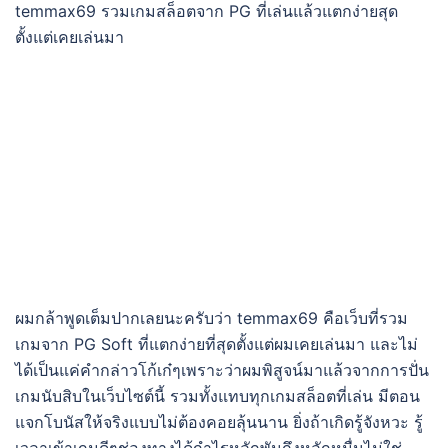
temmax69 รวมเกมสล็อตจาก PG ที่เล่นแล้วแตกง่ายสุด
ตั้งแต่เคยเล่นมา
ผมกล้าพูดเต็มปากเลยนะครับว่า temmax69 คือเว็บที่รวม
เกมจาก PG Soft ที่แตกง่ายที่สุดตั้งแต่ผมเคยเล่นมา และไม่
ได้เป็นแค่คำกล่าวโก้เก๋ๆเพราะว่าผมพิสูจน์มาแล้วจากการปั่น
เกมนับสิบในเว็บไซต์นี้ รวมทั้งแทบทุกเกมสล็อตที่เล่น มีตอน
แจกโบนัสให้จริงแบบไม่ต้องคอยลุ้นนาน ยิ่งถ้าเกิดรู้จังหวะ รู้