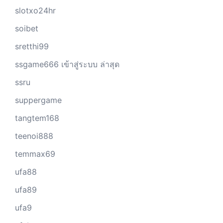
slotxo24hr
soibet
sretthi99
ssgame666 เข้าสู่ระบบ ล่าสุด
ssru
suppergame
tangtem168
teenoi888
temmax69
ufa88
ufa89
ufa9