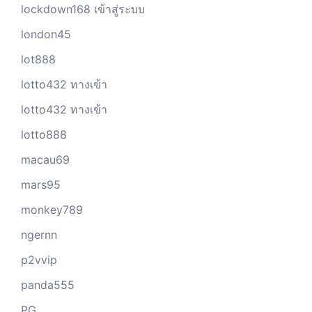
lockdown168 เข้าสู่ระบบ
london45
lot888
lotto432 ทางเข้า
lotto432 ทางเข้า
lotto888
macau69
mars95
monkey789
ngernn
p2vvip
panda555
PG