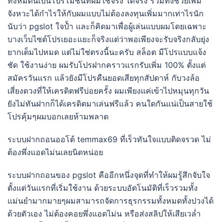
ทั้งหมดนี้เป็นโปรโมชั่นที่ผมใช้จริง ได้จริง รวมทั้งช่วยเพิ่ม
จังหวะได้กำไรให้กับผมแบบไม่ต้องลงทุนเพิ่มมากเท่าไรนัก
นับว่า pgslot ใจป้ำ และก็คิดมาเพื่อผู้เล่นแบบผมโดยเฉพาะ
บางเว็บไซต์โปรเยอะแยะก็จริงแต่ว่าพอเพียงจะรับจริงกลับยุ่ง
ยากเต็มไปหมด แต่ไม่ใช่ตรงนี้นะครับ สล็อต มีโปรแบบแจ้ง
ชัด ใช้งานง่าย ผมรับโปรฝากคราวแรกรับเพิ่ม 100% ตั้งแต่
สมัครวันแรก แล้วยังมีโปรคืนยอดเสียทุกสัปดาห์ กับวงล้อ
เสี่ยงดวงที่ให้เครดิตฟรีบ่อยครั้ง ผมเพียงแค่เข้าไปหมุนทุกวัน
ยังไม่ทันฝากก็ได้เครดิตมาเล่นฟรีแล้ว คนใดกันแน่เป็นสายใช้
โปรคุ้มๆผมบอกเลยห้ามพลาด
ระบบฝากถอนออโต้ temmax69 ที่เร็วทันใจแบบติดจรวด ไม่
ต้องพึ่งแอดไม่นเลยนิดหน่อย
ระบบฝากถอนของ pgslot คืออีกหนึ่งจุดที่ทำให้ผมรู้สึกจับใจ
ตั้งแต่วันแรกที่เริ่มใช้งาน ด้วยระบบอัตโนมัติที่เร็วรวมทั้ง
แม่นยำมากมายๆผมสามารถจัดการธุรกรรมทั้งหมดทั้งปวงได้
ด้วยตัวเอง ไม่ต้องคอยพึ่งแอดไม่น หรือส่งสลิปให้เสียเวล่ำ