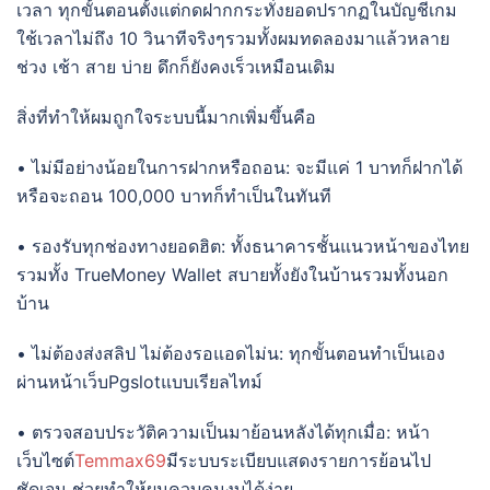
เวลา ทุกขั้นตอนตั้งแต่กดฝากกระทั่งยอดปรากฏในบัญชีเกม
ใช้เวลาไม่ถึง 10 วินาทีจริงๆรวมทั้งผมทดลองมาแล้วหลาย
ช่วง เช้า สาย บ่าย ดึกก็ยังคงเร็วเหมือนเดิม
สิ่งที่ทำให้ผมถูกใจระบบนี้มากเพิ่มขึ้นคือ
• ไม่มีอย่างน้อยในการฝากหรือถอน: จะมีแค่ 1 บาทก็ฝากได้
หรือจะถอน 100,000 บาทก็ทำเป็นในทันที
• รองรับทุกช่องทางยอดฮิต: ทั้งธนาคารชั้นแนวหน้าของไทย
รวมทั้ง TrueMoney Wallet สบายทั้งยังในบ้านรวมทั้งนอก
บ้าน
• ไม่ต้องส่งสลิป ไม่ต้องรอแอดไม่น: ทุกขั้นตอนทำเป็นเอง
ผ่านหน้าเว็บPgslotแบบเรียลไทม์
• ตรวจสอบประวัติความเป็นมาย้อนหลังได้ทุกเมื่อ: หน้า
เว็บไซต์
Temmax69
มีระบบระเบียบแสดงรายการย้อนไป
ชัดเจน ช่วยทำให้ผมควบคุมงบได้ง่าย