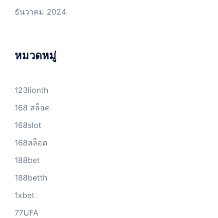
ธันวาคม 2024
หมวดหมู่
123lionth
168 สล็อต
168slot
168สล็อต
188bet
188betth
1xbet
77UFA