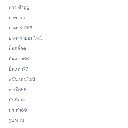
ทางเข้าpg
บาคาร่า
บาคาร่า168
บาคาร่าออนไลน์
ปั่นสล็อต
ปั่นแตก66
ปั่นแตก77
พนันออนไลน์
พุซซี่888
มันนี่เกม
มาเก๊า69
ยูฟ่าเบท