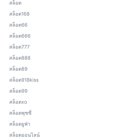
สล็อต
สล็อต168
สล็อต66
สล็อต666
สล็อต777
สล็อต888
สล็อต89
สล็อต918kiss
สล็อต99
สล็อตxo
สล็อตพุซซี่
สล็อตยูฟ่า
สล็อตออนไลน์