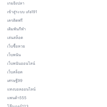
เกมยิงปลา
เข้าสู่ระบบ ufa191
เครดิตฟรี
เดิมพันกีฬา
เล่นสล็อต
เว็บซื้อหวย
เว็บพนัน
เว็บพนันออนไลน์
เว็บสล็อต
เศรษฐี99
แทงบอลออนไลน์
แพนด้า555
โจ๊กเกอร์123