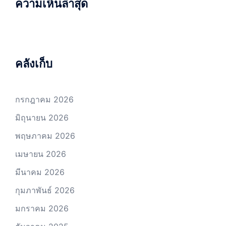
ความเห็นล่าสุด
คลังเก็บ
กรกฎาคม 2026
มิถุนายน 2026
พฤษภาคม 2026
เมษายน 2026
มีนาคม 2026
กุมภาพันธ์ 2026
มกราคม 2026