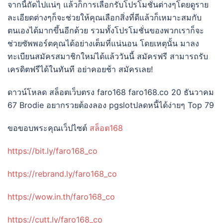
จากนี้ถัดไปแน่ๆ แล้วก็การเลือกรับโปรโมชั่นต่างๆโดยดูราย
ละเอียดต่างๆก็จะช่วยให้คุณเลือกสิ่งที่ดีแล้วก็เหมาะสมกับ
ตนเองได้มากขึ้นอีกด้วย รวมทั้งโปรโมชั่นของพวกเราก็จะ
ช่วยซัพพอร์ตคุณได้อย่างเต็มที่แน่นอน โดยเหตุนั้น มาลง
ทะเบียนสมัครสมาชิกใหม่ได้แล้ววันนี้ สมัครฟรี สามารถรับ
เครดิตฟรีได้ในทันที อย่าคอยช้า สมัครเลย!
ดาวน์โหลด สล็อตเว็บตรง faro168 faro168.co 20 ธันวาคม
67 Brodie อยากรวยต้องลอง pgslotปลดหนี้ได้ง่ายๆ Top 79
ขอขอบพระคุณเว็ปไซต์
สล็อต168
https://bit.ly/faro168_co
https://rebrand.ly/faro168_co
https://wow.in.th/faro168_co
https://cutt.ly/faro168_co