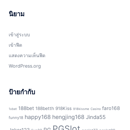
นิยาม
เข้าสู่ระบบ
เข้าฟีด
แสดงความเห็นฟีด
WordPress.org
ป้ายกำกับ
188bet
faro168
188betth
918Kiss
1xbet
918kissme
Casino
happy168
hengjing168
Jinda55
funny18
PGSlot
PG