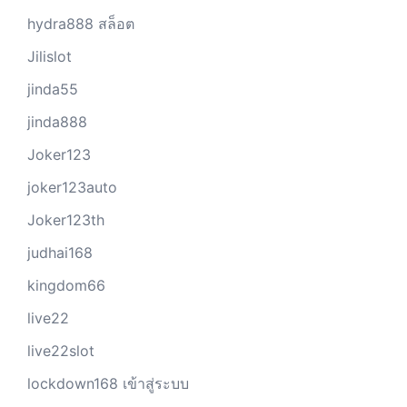
hydra888 สล็อต
Jilislot
jinda55
jinda888
Joker123
joker123auto
Joker123th
judhai168
kingdom66
live22
live22slot
lockdown168 เข้าสู่ระบบ