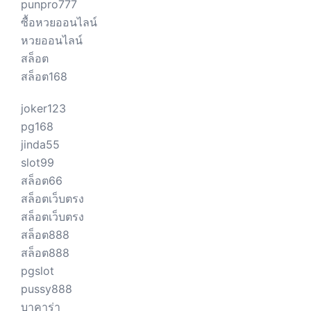
punpro777
ซื้อหวยออนไลน์
หวยออนไลน์
สล็อต
สล็อต168
joker123
pg168
jinda55
slot99
สล็อต66
สล็อตเว็บตรง
สล็อตเว็บตรง
สล็อต888
สล็อต888
pgslot
pussy888
บาคาร่า