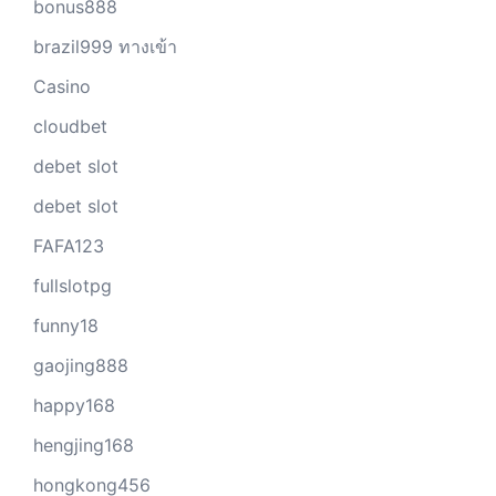
bonus888
brazil999 ทางเข้า
Casino
cloudbet
debet slot
debet slot
FAFA123
fullslotpg
funny18
gaojing888
happy168
hengjing168
hongkong456