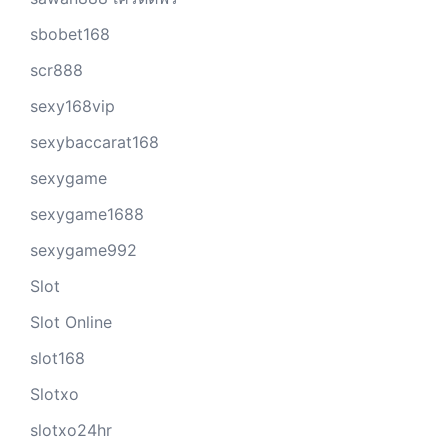
sbobet168
scr888
sexy168vip
sexybaccarat168
sexygame
sexygame1688
sexygame992
Slot
Slot Online
slot168
Slotxo
slotxo24hr