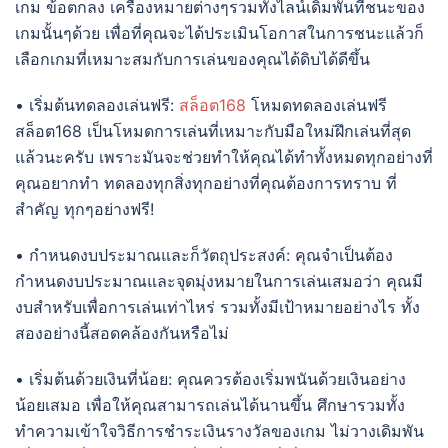
เกม ข้อตกลง เครื่องหมายต่างๆรวมทั้งไลน์เดิมพันที่ชนะของ
เกมนั้นๆด้วย เพื่อที่คุณจะได้ประเมินโอกาสในการชนะแล้วก็
เลือกเกมที่เหมาะสมกับการเล่นของคุณได้ดิบได้ดีขึ้น
• เริ่มต้นทดลองเล่นฟรี:
สล็อต168
โหมดทดลองเล่นฟรี
สล็อต168 เป็นโหมดการเล่นที่เหมาะกับมือใหม่ฝึกเล่นที่สุด
แล้วนะครับ เพราะมันจะช่วยทำให้คุณได้ทำทั้งหมดทุกอย่างที่
คุณอยากทำ ทดลองทุกสิ่งทุกอย่างที่คุณต้องการทราบ ที่
สำคัญ ทุกๆอย่างฟรี!
• กำหนดงบประมาณและก็วัตถุประสงค์: คุณจำเป็นต้อง
กำหนดงบประมาณและจุดมุ่งหมายในการเล่นเสมอว่า คุณมี
งบสำหรับเพื่อการเล่นเท่าไหร่ รวมทั้งมีเป้าหมายอย่างไร ทั้ง
สองอย่างนี้สอดคล้องกันหรือไม่
• เริ่มต้นด้วยเงินที่น้อย: คุณควรต้องเริ่มพนันด้วยเงินอย่าง
น้อยเสมอ เพื่อให้คุณสามารถเล่นได้นานขึ้น ศึกษารวมทั้ง
ทำความเข้าใจวิธีการชำระเงินรางวัลของเกม ไม่วางเดิมพัน