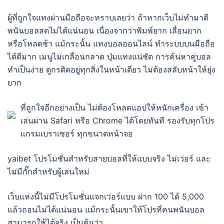
ผู้ที่ถูกใจแทงผ่านมือถือจะทราบเลยว่า ถ้าหากเว็บไม่ทำมาดี
พนันบอลสดไม่ได้แน่นอน เนื่องจากว่าพิมพ์ยาก เลื่อนยาก
หรือโหลดช้า แม้กระนั้น แทงบอลออนไลน์ ทำระบบบนมือถือ
ได้ดีมาก เมนูไม่เกลื่อนกลาด ปุ่มแทงแน่ชัด การค้นหาคู่บอล
ทำเป็นง่าย ดูกรติดอยู่ทุกสิ่งในหน้าเดียว ไม่ต้องสลับหน้าให้ยุ่ง
ยาก
ที่ถูกใจอีกอย่างเป็น ไม่ต้องโหลดแอปให้หนักเครื่อง เข้า
เล่นผ่าน Safari หรือ Chrome ได้โดยทันที รองรับทุกโปร
แกรมเบราเซอร์ ทุกขนาดหน้าจอ
yaibet โปรโมชั่นสำหรับสายบอลที่ให้แบบจริง ไม่เว่อร์ และ
ไม่มีกั๊กสำหรับผู้เล่นใหม่
เว็บแห่งนี้ไม่มีโปรโมชั่นแจกเว่อร์แบบ ฝาก 100 ได้ 5,000
แล้วถอนไม่ได้แน่นอน แม้กระนั้นเขาให้โปรที่คนพนันบอล
สามารถใช้ได้จริง เป็นต้นว่า