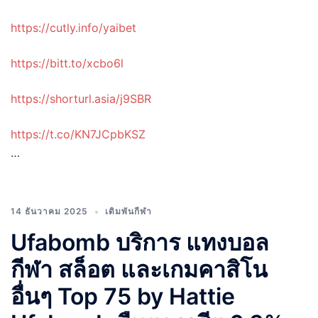
https://cutly.info/yaibet
https://bitt.to/xcbo6l
https://shorturl.asia/j9SBR
https://t.co/KN7JCpbKSZ
…
14 ธันวาคม 2025
เดิมพันกีฬา
Ufabomb บริการ แทงบอล
กีฬา สล็อต และเกมคาสิโน
อื่นๆ Top 75 by Hattie