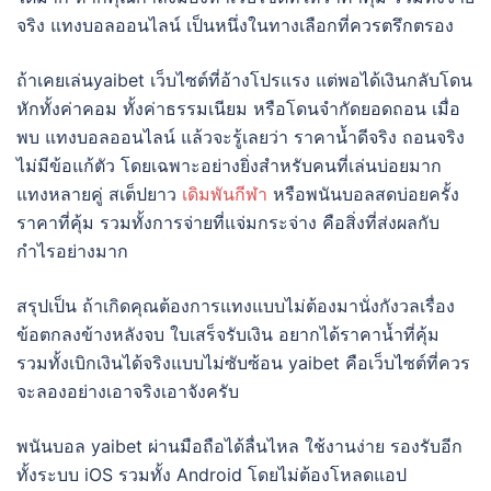
จริง แทงบอลออนไลน์ เป็นหนึ่งในทางเลือกที่ควรตรึกตรอง
ถ้าเคยเล่นyaibet เว็บไซต์ที่อ้างโปรแรง แต่พอได้เงินกลับโดน
หักทั้งค่าคอม ทั้งค่าธรรมเนียม หรือโดนจำกัดยอดถอน เมื่อ
พบ แทงบอลออนไลน์ แล้วจะรู้เลยว่า ราคาน้ำดีจริง ถอนจริง
ไม่มีข้อแก้ตัว โดยเฉพาะอย่างยิ่งสำหรับคนที่เล่นบ่อยมาก
แทงหลายคู่ สเต็ปยาว
เดิมพันกีฬา
หรือพนันบอลสดบ่อยครั้ง
ราคาที่คุ้ม รวมทั้งการจ่ายที่แจ่มกระจ่าง คือสิ่งที่ส่งผลกับ
กำไรอย่างมาก
สรุปเป็น ถ้าเกิดคุณต้องการแทงแบบไม่ต้องมานั่งกังวลเรื่อง
ข้อตกลงข้างหลังจบ ใบเสร็จรับเงิน อยากได้ราคาน้ำที่คุ้ม
รวมทั้งเบิกเงินได้จริงแบบไม่ซับซ้อน yaibet คือเว็บไซต์ที่ควร
จะลองอย่างเอาจริงเอาจังครับ
พนันบอล yaibet ผ่านมือถือได้ลื่นไหล ใช้งานง่าย รองรับอีก
ทั้งระบบ iOS รวมทั้ง Android โดยไม่ต้องโหลดแอป