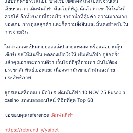
แอบหักค่าธรรมเนียม บางเว็บไซต์ก็คดโกงใบเสร็จรับเงิน
เงียบๆแต่ว่า เดิมพันกีฬา คือเว็บที่พิสูจน์แล้วว่า เขาให้ในสิ่งที่
ควรให้ อีกทั้งระบบที่รวดเร็ว ราคาน้ำที่คุ้มค่า ความมากมาย
ของเกม การดูแลลูกค้า และก็ความยั่งยืนและมั่นคงสำหรับใน
การจ่ายเงิน
ไม่ว่าคุณจะเป็นสายบอลสเต็ป สายแทงสด หรือแค่อยากลุ้น
เชียร์บอลให้มันขึ้น ทดลองเปิดใจให้ เดิมพันกีฬา ดูสักครั้ง
แล้วคุณอาจจะทราบดีว่า เว็บไซต์ดีๆที่ตามหา มันไม่ต้อง
ประชาสัมพันธ์เยอะแยะ เนื่องจากมันขายตัวมันเองด้วย
ประสิทธิภาพ
สูตรเล่นสล็อตแบบมือโปร เดิมพันกีฬา 10 NOV 25 Eusebia
casino แทงบอลออนไลน์ ที่ฮิตที่สุด Top 68
ขอขอบคุณreference
เดิมพันกีฬา
https://rebrand.ly/yaibet