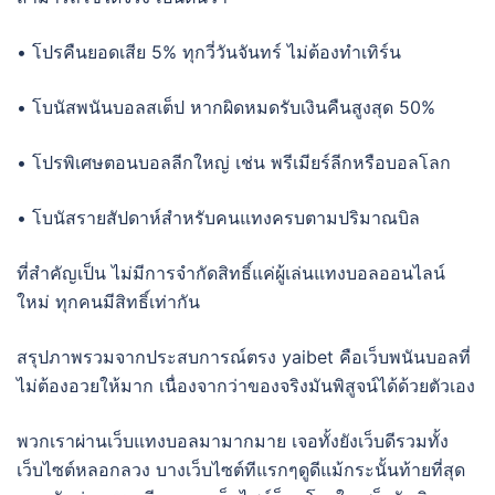
• โปรคืนยอดเสีย 5% ทุกวี่วันจันทร์ ไม่ต้องทำเทิร์น
• โบนัสพนันบอลสเต็ป หากผิดหมดรับเงินคืนสูงสุด 50%
• โปรพิเศษตอนบอลลีกใหญ่ เช่น พรีเมียร์ลีกหรือบอลโลก
• โบนัสรายสัปดาห์สำหรับคนแทงครบตามปริมาณบิล
ที่สำคัญเป็น ไม่มีการจำกัดสิทธิ์แค่ผู้เล่นแทงบอลออนไลน์
ใหม่ ทุกคนมีสิทธิ์เท่ากัน
สรุปภาพรวมจากประสบการณ์ตรง yaibet คือเว็บพนันบอลที่
ไม่ต้องอวยให้มาก เนื่องจากว่าของจริงมันพิสูจน์ได้ด้วยตัวเอง
พวกเราผ่านเว็บแทงบอลมามากมาย เจอทั้งยังเว็บดีรวมทั้ง
เว็บไซต์หลอกลวง บางเว็บไซต์ทีแรกๆดูดีแม้กระนั้นท้ายที่สุด