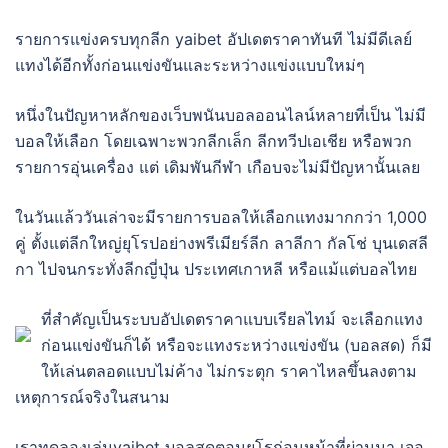
รายการแข่งครบทุกลีก yaibet อัปเดตราคาทันที ไม่มีดีเลย์
แทงได้อีกทั้งก่อนแข่งขันและระหว่างแข่งแบบใหม่ๆ
หนึ่งในปัญหาหลักของเว็บพนันบอลออนไลน์หลายที่เป็น ไม่มี
บอลให้เลือก โดยเฉพาะพวกลีกเล็ก ลีกทวีปเอเชีย หรือพวก
รายการอุ่นเครื่อง แต่ เดิมพันกีฬา เกือบจะไม่มีปัญหานั้นเลย
ในวันแล้ววันเล่าจะมีรายการบอลให้เลือกแทงมากกว่า 1,000
คู่ ตั้งแต่ลีกใหญ่ยุโรปอย่างพรีเมียร์ลีก ลาลีกา กัลโช่ บุนเดสลี
กา ไปจนกระทั่งลีกญี่ปุ่น ประเทศเกาหลี หรือแม้แต่บอลไทย
ที่สำคัญเป็นระบบอัปเดตราคาแบบเรียลไทม์ จะเลือกแทง
ก่อนแข่งขันก็ได้ หรือจะแทงระหว่างแข่งขัน (บอลสด) ก็มี
ให้เล่นตลอดแบบไม่ค้าง ไม่กระตุก ราคาไหลขึ้นลงตาม
เหตุการณ์จริงในสนาม
เราทดลองเล่นyaibet บอลสดตอนยูโรก่อนหน้าที่ผ่านมา เจอ