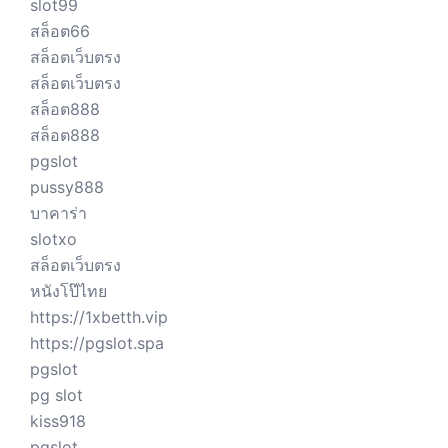
slot99
สล็อต66
สล็อตเว็บตรง
สล็อตเว็บตรง
สล็อต888
สล็อต888
pgslot
pussy888
บาคาร่า
slotxo
สล็อตเว็บตรง
หนังโป๊ไทย
https://1xbetth.vip
https://pgslot.spa
pgslot
pg slot
kiss918
pgslot