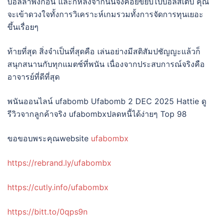
บอลลำพังก่อน และก็หลังจากนั้นจึงค่อยขยับไปบอลสเต็ป คุณ
จะเข้าดวงใจทั้งการวิเคราะห์เกมรวมทั้งการจัดการทุนเยอะ
ขึ้นเรื่อยๆ
ท้ายที่สุด สิ่งจำเป็นที่สุดคือ เล่นอย่างมีสติสัมปชัญญะแล้วก็
สนุกสนานกับทุกแมตช์ที่พนัน เนื่องจากประสบการณ์จริงคือ
อาจารย์ที่ดีที่สุด
พนันออนไลน์ ufabomb Ufabomb 2 DEC 2025 Hattie ดู
รีวิวจากลูกค้าจริง ufabombxปลดหนี้ได้ง่ายๆ Top 98
ขอขอบพระคุณwebsite
ufabombx
https://rebrand.ly/ufabombx
https://cutly.info/ufabombx
https://bitt.to/0qps9n