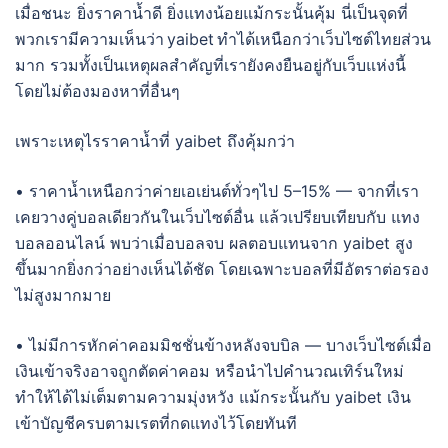
เมื่อชนะ ยิ่งราคาน้ำดี ยิ่งแทงน้อยแม้กระนั้นคุ้ม นี่เป็นจุดที่
พวกเรามีความเห็นว่า yaibet ทำได้เหนือกว่าเว็บไซต์ไทยส่วน
มาก รวมทั้งเป็นเหตุผลสำคัญที่เรายังคงยืนอยู่กับเว็บแห่งนี้
โดยไม่ต้องมองหาที่อื่นๆ
เพราะเหตุไรราคาน้ำที่ yaibet ถึงคุ้มกว่า
• ราคาน้ำเหนือกว่าค่ายเอเย่นต์ทั่วๆไป 5–15% — จากที่เรา
เคยวางคู่บอลเดียวกันในเว็บไซต์อื่น แล้วเปรียบเทียบกับ แทง
บอลออนไลน์ พบว่าเมื่อบอลจบ ผลตอบแทนจาก yaibet สูง
ขึ้นมากยิ่งกว่าอย่างเห็นได้ชัด โดยเฉพาะบอลที่มีอัตราต่อรอง
ไม่สูงมากมาย
• ไม่มีการหักค่าคอมมิชชั่นข้างหลังจบบิล — บางเว็บไซต์เมื่อ
เงินเข้าจริงอาจถูกตัดค่าคอม หรือนำไปคำนวณเทิร์นใหม่
ทำให้ได้ไม่เต็มตามความมุ่งหวัง แม้กระนั้นกับ yaibet เงิน
เข้าบัญชีครบตามเรตที่กดแทงไว้โดยทันที