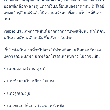
บอลพลิกล็อกหลายคู่ แต่ว่าเว็บเปลี่ยนแปลงราคาทัน ไม่ดีเลย์
แทงแล้วรู้สึกแฟร์แล้วก็มีความหวังมากยิ่งกว่าเว็บไซต์ที่เคย
เล่น
yaibet ประเภทการพนันที่มากกว่าการแทงแพ้ชนะ ทำให้คน
พนันบอลมีทางเลือกเพิ่มขึ้นเรื่อยๆ ไม่จำเจ
เว็บไซต์พนันบอลทั่วๆไปอาจให้ท่านเลือกแค่ทีมต่อหรือรอง
แต่ว่า เดิมพันกีฬา มีตัวเลือกให้เล่นนานัปการ ไม่ว่าจะเป็น
• แทงผลสกอร์รวม สูง-ต่ำ
• แทงจำนวนใบเหลือง ใบแดง
• แทงลูกเตะมุม
• แทงขณะ ได้แก่ ครึ่งแรก ครึ่งหลัง