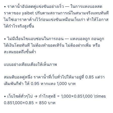
• ราคาน้ำอัปเดตคู่แข่งขันอย่างเร็ว — ในการแทงบอลสด
ราคาของ yaibet ปรับตามสถานการณ์ในสนามจริงแทบทันที
ไม่ใช่เอาราคาค้างไว้ก่อนแข่งขันเหมือนเว็บเก่า ทำให้โอกาส
ได้กำไรจริงสูงขึ้น
• ไม่มีเงื่อนไขแอบซ่อนในการถอน — แทงบอลถูก ถอนถูก
ได้เงินโดยทันที ไม่ต้องทำยอดเทิร์น ไม่ต้องฝากเพิ่ม หรือ
สะสมยอดถึงขั้นต่ำ
แบบอย่างเทียบเคียงให้เห็นภาพ
สมมติบอลคู่หนึ่ง ราคาน้ำที่เว็บทั่วไปให้มาอยู่ที่ 0.85 แต่ว่า
เดิมพันกีฬา ให้ 0.95 หากแทง 1,000 บาท
• เว็บไซต์ทั่วๆไป → กำไรสุทธิ = 1,000×0.851,000 \times
0.851,000×0.85 = 850 บาท