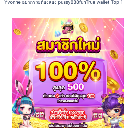
Yvonne อยากรวยต้องลอง pussy888funTrue wallet Top 1