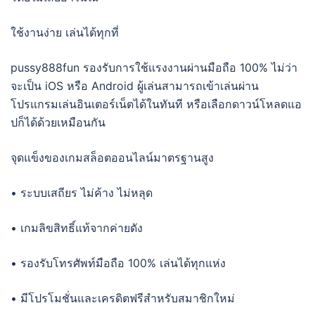
ใช้งานง่าย เล่นได้ทุกที่
pussy888fun รองรับการใช้แรงงานผ่านมือถือ 100% ไม่ว่า
จะเป็น iOS หรือ Android ผู้เล่นสามารถเข้าเล่นผ่าน
โปรแกรมเล่นอินเตอร์เน็ตได้ในทันที หรือเลือกดาวน์โหลดแอ
ปก็ได้ด้วยเหมือนกัน
จุดแข็งของเกมสล็อตออนไลน์มาตรฐานสูง
• ระบบเสถียร ไม่ค้าง ไม่หลุด
• เกมลิขสิทธิ์แท้จากค่ายดัง
• รองรับโทรศัพท์มือถือ 100% เล่นได้ทุกแห่ง
• มีโปรโมชั่นและเครดิตฟรีสำหรับสมาชิกใหม่