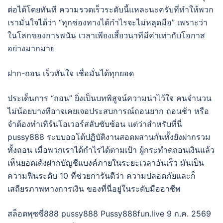
ต่อได้โดยทันที ความรวดเร็วระดับนี้แหละนะครับที่ทำให้พวก
เรามั่นใจได้ว่า “ทุกช่องทางได้กำไรจะไม่หลุดมือ” เพราะว่า
ในโลกของการพนัน เวลาเพียงเสี้ยวนาทีมีค่าเท่ากับโอกาส
อย่างมากมาย
ฝาก-ถอน เร็วทันใจ เชื่อมั่นได้ทุกยอด
ประเด็นการ “ถอน” ยิ่งเป็นบทพิสูจน์ความน่าไว้ใจ คนจำนวน
ไม่น้อยบางทีอาจเคยเจอประสบการณ์ถอนยาก ถอนช้า หรือ
จำต้องทำเทิร์นโอเวอร์สลับซับซ้อน แต่ว่าสำหรับที่นี่
pussy888 ระบบออโต้ปฏิบัติงานสอดผสานกันทั้งยังฝากรวม
ทั้งถอน เมื่อพวกเราได้กำไรได้ตามเป้า ผู้กระทำดถอนเงินแล้ว
เห็นยอดเด้งฝากบัญชีแบงค์ภายในระยะเวลาอันเร็ว มันเป็น
ความฟินระดับ 10 ที่ช่วยการันตีว่า ความปลอดภัยและก็
เสถียรภาพทางการเงิน ของที่นี่อยู่ในระดับมืออาชีพ
สล็อตพุซซี่888 pussy888 Pussy888fun.live 9 ก.ค. 2569