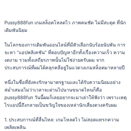
Pussy888fun เกมสล็อตโหลดไว ภาพคมชัด ไม่มีสะดุด ที่นัก
เดิมพันนิยม
ในโลกของการเดิมพันออนไลน์ที่มีตัวเลือกนับร้อยนับพัน การ
จะหา “แอปพลิเคชัน” ที่ตอบปัญหาอีกทั้งเรื่องความเร็ว ความ
งดงาม รวมทั้งเสถียรภาพนั้นไม่ใช่ง่ายครับผม จาก
ประสบการณ์ที่ผมได้คลุกคลีอยู่ในแวดวงเกมสล็อตมาหลายปี
หนึ่งในชื่อที่ยังคงรักษามาตรฐานและได้รับความนิยมอย่าง
สม่ำเสมอไม่ว่าเวลาจะผ่านไปนานขนาดไหนก็คือ
pussy888fun วันนี้ผมก็เลยอยากจะมาเล่าให้ฟังว่า เพราะเหตุ
ไรแอปนี้ถึงกลายเป็นขวัญใจของเหล่านักเสี่ยงดวงครับผม
1. ประสบการณ์ที่ลื่นไหล: เกมโหลดไว ไม่สอดแทรกความ
เพลิดเพลิน