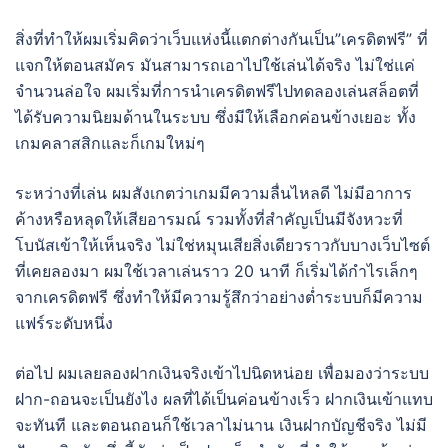
สิ่งที่ทำให้ผมเริ่มคิดว่าเว็บแห่งนี้แตกต่างกันเป็น”เครดิตฟรี” ที่
แจกให้ตอนสมัคร มันสามารถเอาไปใช้เล่นได้จริง ไม่ใช่แค่
จำนวนล่อใจ ผมเริ่มที่การนำเครดิตฟรีไปทดลองเล่นสล็อตที่
ได้รับความนิยมด้านในระบบ ซึ่งมีให้เลือกค่อนข้างเยอะ ทั้ง
เกมคลาสสิกและก็เกมใหม่ๆ
ระหว่างที่เล่น ผมสังเกตว่าเกมมีความลื่นไหลดี ไม่มีอาการ
ค้างหรือหลุดให้เสียอารมณ์ รวมทั้งที่สำคัญเป็นมีจังหวะที่
โบนัสเข้าให้เห็นจริง ไม่ใช่หมุนเสียสิ่งเดียวราวกับบางเว็บไซต์
ที่เคยลองมา ผมใช้เวลาเล่นราว 20 นาที ก็เริ่มได้กำไรเล็กๆ
จากเครดิตฟรี ซึ่งทำให้มีความรู้สึกว่าอย่างต่ำระบบก็มีความ
แฟร์ระดับหนึ่ง
ต่อไป ผมเลยลองฝากเงินจริงเข้าไปนิดหน่อย เพื่อมองว่าระบบ
ฝาก-ถอนจะเป็นยังไง ผลที่ได้เป็นค่อนข้างเร็ว ฝากเงินเข้าแทบ
จะทันที และตอนถอนก็ใช้เวลาไม่นาน เงินฝากบัญชีจริง ไม่มี