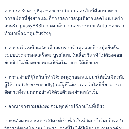
ความน่ารำคาญที่สุดของการเล่นเกมออนไลน์คือแนวทาง
การสมัครที่ยุ่งยากและก็การรอการอนุมัติจากแอดไม่น แต่ว่า
สำหรับ pussy888fun ผมกล้าบอกเลยว่าระบบ Auto ของเขา
ทำมาเพื่อฆ่าคู่ปรับจริงๆ
• ความเร็วเหนือแสง: เมื่อผมกรอกข้อมูลและก็กดปุ่มยืนยัน
ระบบประมวลผลเสร็จสมบูรณ์แทบในเสี้ยววินาที ไม่ต้องคอย
ส่งสลิป ไม่ต้องคอยคอนเฟิร์มใน Line ให้เสียเวลา
• ความง่ายที่ผู้ใดกันก็ทำได้: เมนูถูกออกแบบมาให้เป็นมิตรกับ
ผู้ใช้งาน (User-Friendly) แม้ผู้ที่ไม่เก่งเทคโนโลยีก็สามารถ
จัดการทั้งหมดทุกอย่างได้ด้วยตัวเองผ่านหน้าเว็บ
• อาณาจักรเกมสล็อต: รวมทุกค่ายไว้ภายในที่เดียว
ภายหลังผ่านด่านการสมัครที่เร็วที่สุดในชีวิตมาได้ ผมก็เจอกับ
“สวรรค์ของนักหมุน” เพราะตรงนี้ไม่ได้มีเพียงแค่เกมจากค่าย