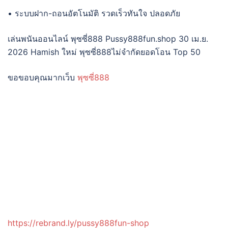
• ระบบฝาก-ถอนอัตโนมัติ รวดเร็วทันใจ ปลอดภัย
เล่นพนันออนไลน์ พุซซี่888 Pussy888fun.shop 30 เม.ย.
2026 Hamish ใหม่ พุซซี่888ไม่จำกัดยอดโอน Top 50
ขอขอบคุณมากเว็บ
พุซซี่888
https://rebrand.ly/pussy888fun-shop