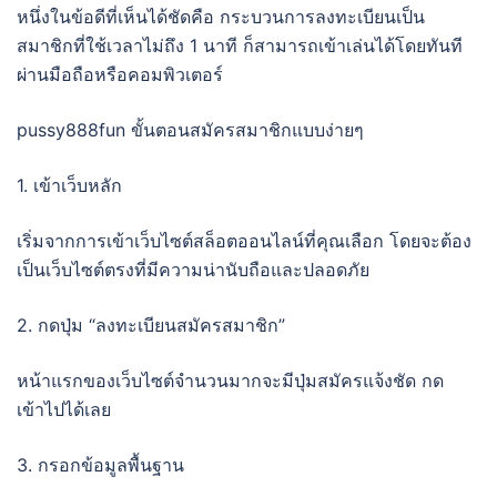
หนึ่งในข้อดีที่เห็นได้ชัดคือ กระบวนการลงทะเบียนเป็น
สมาชิกที่ใช้เวลาไม่ถึง 1 นาที ก็สามารถเข้าเล่นได้โดยทันที
ผ่านมือถือหรือคอมพิวเตอร์
pussy888fun ขั้นตอนสมัครสมาชิกแบบง่ายๆ
1. เข้าเว็บหลัก
เริ่มจากการเข้าเว็บไซต์สล็อตออนไลน์ที่คุณเลือก โดยจะต้อง
เป็นเว็บไซต์ตรงที่มีความน่านับถือและปลอดภัย
2. กดปุ่ม “ลงทะเบียนสมัครสมาชิก”
หน้าแรกของเว็บไซต์จำนวนมากจะมีปุ่มสมัครแจ้งชัด กด
เข้าไปได้เลย
3. กรอกข้อมูลพื้นฐาน