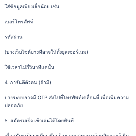
ใส่ข้อมูลเพียงเล็กน้อย เช่น
เบอร์โทรศัพท์
รหัสผ่าน
(บางเว็บไซต์บางทีอาจให้ตั้งยูสเซอร์เนม)
ใช้เวลาไม่กี่วินาทีแค่นั้น
4. การันตีตัวตน (ถ้ามี)
บางระบบอาจมี OTP ส่งไปที่โทรศัพท์เคลื่อนที่ เพื่อเพิ่มความ
ปลอดภัย
5. สมัครเสร็จ เข้าเล่นได้โดยทันที
เมื่อสมัครเป็นระเบียบเรียบร้อย คุณสามารถล็อกอินและก็เริ่ม