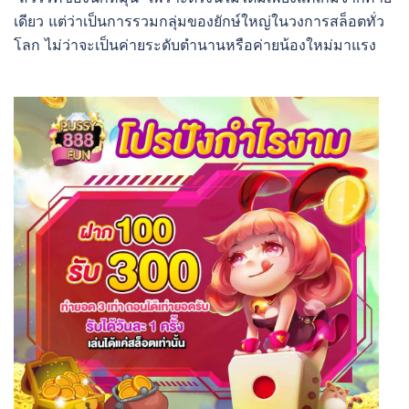
เดียว แต่ว่าเป็นการรวมกลุ่มของยักษ์ใหญ่ในวงการสล็อตทั่ว
โลก ไม่ว่าจะเป็นค่ายระดับตำนานหรือค่ายน้องใหม่มาแรง