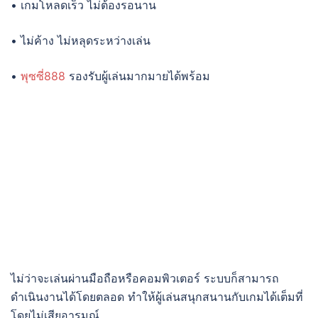
• เกมโหลดเร็ว ไม่ต้องรอนาน
• ไม่ค้าง ไม่หลุดระหว่างเล่น
•
พุซซี่888
รองรับผู้เล่นมากมายได้พร้อม
ไม่ว่าจะเล่นผ่านมือถือหรือคอมพิวเตอร์ ระบบก็สามารถ
ดำเนินงานได้โดยตลอด ทำให้ผู้เล่นสนุกสนานกับเกมได้เต็มที่
โดยไม่เสียอารมณ์