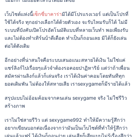
ไม่มีกั๊ก ไม่แออัดให้รับโดยมิได้ขอ
เว็บไซต์แห่งนี้
เซ็กซี่บาคาร่า
มิได้มีโปรแรงเวอร์ แต่เป็นโปรที่
ใช้ได้จริง ทุกอย่างเลือกได้ด้วยตัวเอง จะรับไหมรับก็ได้ ไม่มี
ระบบที่บังคับเปิดโปรอัตโนมัติแบบที่หลายเว็บทำ พอเพียงรับ
และไม่ต้องทำเทิร์นบ้าดีเดือด ทำเป็นก็ถอนเลย มิได้ก็ยังเล่น
ต่อได้ดังเดิม
อีกอย่างที่น่าสนใจคือระบบเสนอแนะสหายได้เงิน ไม่ใช่แค่
แชร์ลิงก์ไปเรื่อยๆแล้วจำต้องรอคอยปาฏิหาริย์ แต่ว่าถ้าเพื่อน
สมัครผ่านลิงก์แล้วก็เล่นจริง เราได้เงินค่าคอมโดยทันทีทุก
ยอดเดิมพัน ไม่ต้องให้สหายเสีย เราsexygameก็มีรายได้แล้ว
สรุปแบบไม่อ้อมค้อมจากคนเล่น sexygame จริง ไม่ใช่รีวิว
สร้างภาพ
เราไม่ใช่สายรีวิว แต่ sexygame992 ทำให้มีความรู้สึกว่า
อยากเขียนบอกต่อเนื่องจากว่ามันเป็นเว็บไซต์ที่ทำให้รู้สึกว่า
เล่นแล้วแฟร์ ได้เงินก็ถอนง่าย เล่นเสียก็เสียแบบไม่รู้เรื่องสึกว่า