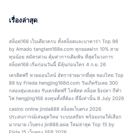
เรื่องล่าสุด
สล็อต168 เว็บเดียวครบ ทั้งสล็อตและบาคาร่า Top 96
by Amado tangtem168e.com ทุกยอดฝาก 10% สาย
ทุนน้อย สมัครด่วน คุ้มค่าการเดิมพัน ที่สุดในวงการ
สล็อต168 เริ่มก่อนวันนี้ มีลุ้นก่อนใคร 4 ก.ย. 26
เครดิตฟรี หวยออนไลน์ อัตราจ่ายมากที่สุด ของไทย Top
88 by Frieda hengjing168d.com วันเกิดรับเลย 300
กล่องสุ่มเฮงเฮง รับเครดิตฟรี ไลฟ์สด สล็อต ยิงปลา กีฬา
ไพ่ hengjing168 ลงทุนทั้งที่ต้อง ที่นี่เท่านั้น 8 July 2026
casino online jinda888 สล็อตเว็บตรง 2026
ประสบการณ์เล่นยุคใหม่ ระบบเสถียร พร้อมเกมให้เลือก
มากมาย เว็บตรง jin888.asia ใหม่ล่าสุด Top 15 by
Elida 15 เว็บตรง SEP 2026