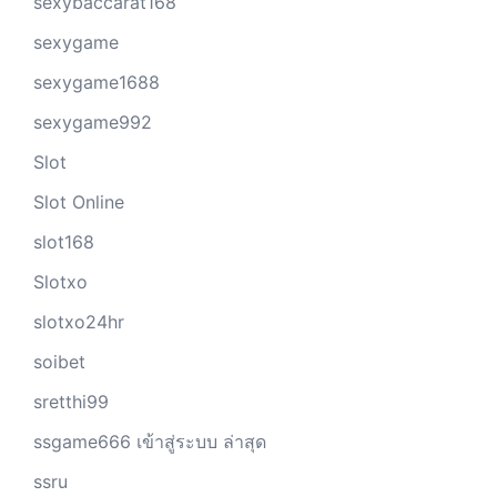
sexybaccarat168
sexygame
sexygame1688
sexygame992
Slot
Slot Online
slot168
Slotxo
slotxo24hr
soibet
sretthi99
ssgame666 เข้าสู่ระบบ ล่าสุด
ssru