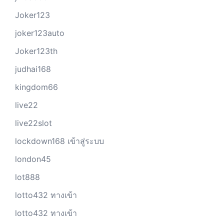
Joker123
joker123auto
Joker123th
judhai168
kingdom66
live22
live22slot
lockdown168 เข้าสู่ระบบ
london45
lot888
lotto432 ทางเข้า
lotto432 ทางเข้า