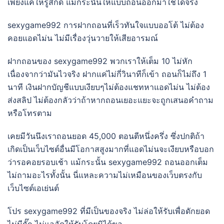
เพียงแค่ให้รู้สึกดี แม้กระนั้นให้แบบถอนออกมาใช้ได้จริง
sexygame992 การฝากถอนที่เร็วทันใจแบบออโต้ ไม่ต้อง
คอยแอดไม่น ไม่มีเรื่องวุ่นวายให้เสียอารมณ์
ฝากถอนของ sexygame992 พวกเราให้เต็ม 10 ไม่หัก
เนื่องจากว่ามันไวจริง ฝากแค่ไม่กี่วินาทีก็เข้า ถอนก็ไม่ถึง 1
นาที เงินฝากบัญชีแบบเงียบๆไม่ต้องแชทหาแอดไม่น ไม่ต้อง
ส่งสลิป ไม่ต้องกลัวว่าถ้าหากถอนเยอะแยะจะถูกเสนอคำถาม
หรือโทรตาม
เคยมีวันนึงเราถอนยอด 45,000 ตอนตีหนึ่งครึ่ง ซึ่งปกติถ้า
เกิดเป็นเว็บไซต์อื่นมีโอกาสสูงมากที่แอดไม่นจะเงียบหรือบอก
ว่ารอคอยรอบเช้า แม้กระนั้น sexygame992 ถอนออกเต็ม
ไม่ถามอะไรทั้งนั้น นี่แหละความไม่เหมือนของเว็บตรงกับ
เว็บไซต์เอเย่นต์
โปร sexygame992 ที่มีเป็นของจริง ไม่ล่อให้รับเพื่อดักยอด