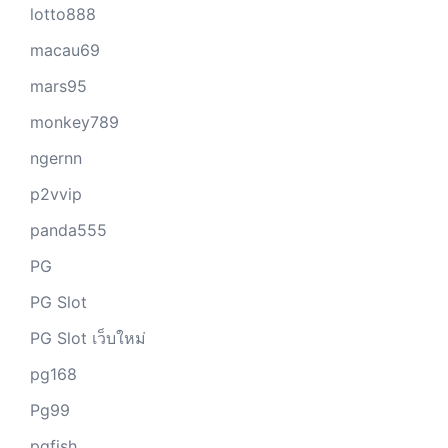
lotto888
macau69
mars95
monkey789
ngernn
p2vvip
panda555
PG
PG Slot
PG Slot เว็บใหม่
pg168
Pg99
pgfish