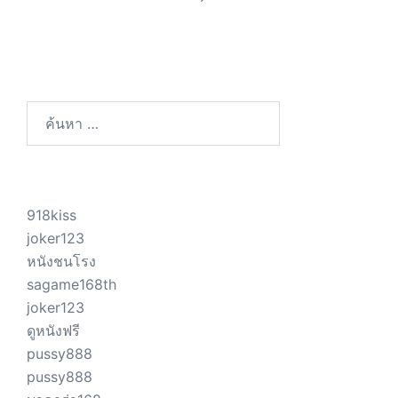
ค้นหา
สำหรับ:
918kiss
joker123
หนังชนโรง
sagame168th
joker123
ดูหนังฟรี
pussy888
pussy888