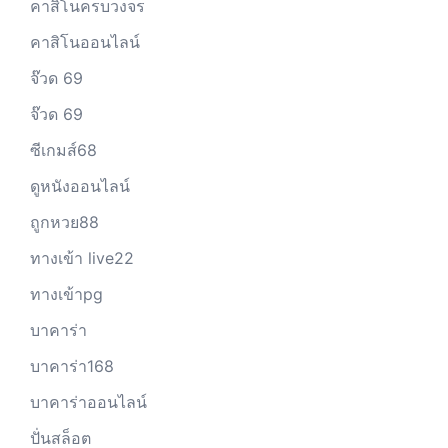
คาสิโนครบวงจร
คาสิโนออนไลน์
จ๊วด 69
จ๊วด 69
ซีเกมส์68
ดูหนังออนไลน์
ถูกหวย88
ทางเข้า live22
ทางเข้าpg
บาคาร่า
บาคาร่า168
บาคาร่าออนไลน์
ปั่นสล็อต