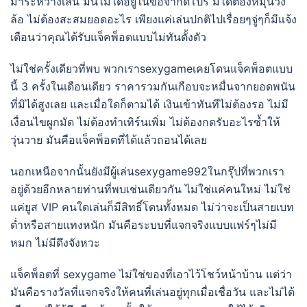
มาระหว่างเล่น มันไม่ได้อยู่ในข้อจำกัดโปร มิได้ต้องหมุนวง
ล้อ ไม่ต้องสะสมยอดอะไร เพียงแค่เล่นปกติไปเรื่อยๆจู่ๆก็มีแจ้ง
เตือนว่าคุณได้รับแจ็คพ็อตแบบไม่ทันตั้งตัว
ไม่ใช่ครั้งเดียวที่พบ พวกเราsexygameเคยโดนแจ็คพ็อตแบบ
นี้ 3 ครั้งในเดือนเดียว ราคารวมกันเกือบจะหมื่นจากยอดพนัน
ที่มิได้สูงเลย และเมื่อใดก็ตามได้ เงินเข้าทันทีไม่ต้องรอ ไม่มี
เงื่อนไขผูกมัด ไม่ต้องทำเทิร์นเพิ่ม ไม่ต้องกดรับอะไรซ้ำให้
วุ่นวาย มันคือแจ็คพ็อตที่ได้แล้วถอนได้เลย
นอกเหนือจากนั้นยังมีผู้เล่นsexygame992ในกรุ๊ปที่พวกเรา
อยู่ด้วยอีกหลายท่านที่พบเช่นเดียวกัน ไม่ใช่แค่คนใหม่ ไม่ใช่
แค่ยูส VIP คนใดเล่นก็มีสิทธิ์โดนทั้งหมด ไม่ว่าจะเป็นสายเบท
ต่ำหรือสายแทงหนัก มันคือระบบที่แจกจริงแบบแฟร์ๆไม่มี
หมก ไม่มีดึงจังหวะ
แจ็คพ็อตที่ sexygame ไม่ใช่ของที่เอาไว้โชว์หน้าบ้าน แต่ว่า
มันคือรางวัลที่แจกจริงให้คนที่เล่นอยู่ทุกเมื่อเชื่อวัน และไม่ได้