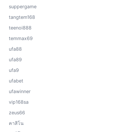
suppergame
tangtem168
teenoi888
temmax69
ufa88
ufa89
ufa9
ufabet
ufawinner
vip168sa
zeus66
คาสิโน