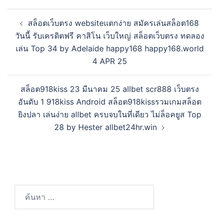
Post
สล็อตเว็บตรง websiteแตกง่าย สมัครเล่นสล็อต168
navigation
วันนี้ รับเครดิตฟรี คาสิโน เว็บใหญ่ สล็อตเว็บตรง ทดลอง
เล่น Top 34 by Adelaide happy168 happy168.world
4 APR 25
สล็อต918kiss 23 มีนาคม 25 allbet scr888 เว็บตรง
อันดับ 1 918kiss Android สล็อต918kissรวมเกมสล็อต
ยิงปลา เล่นง่าย allbet ครบจบในที่เดียว ไม่ล็อคยูส Top
28 by Hester allbet24hr.win
ค้นหา
สำหรับ: