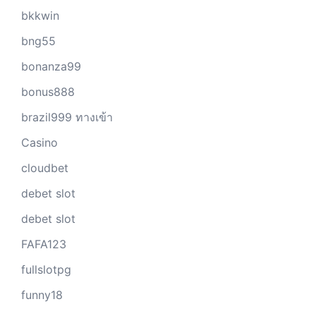
bkkwin
bng55
bonanza99
bonus888
brazil999 ทางเข้า
Casino
cloudbet
debet slot
debet slot
FAFA123
fullslotpg
funny18