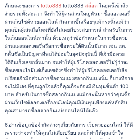
ลักษณะของการ
lotto888
lotto888
สล็อต
ในยุคนี้เข้าถึง
ง่ายรวมทั้งสะดวก จึงทำให้ผู้คนส่วนใหญ่หันมาซื้อลอตเตอรี่
ผ่านเว็บไซต์หวยออนไลน์ กันมากขึ้นเรื่อยๆแม้กระนั้นแม้ว่า
คุณเป็นผู้เล่นมือใหม่ที่ยังไม่เคยมีประสบการณ์ สำหรับในการ
ในเว็บออนไลน์เท่านั้น ด้วยเหตุว่าข้อกำหนดในการซื้อหวย
ผ่านแผงลอตเตอรี่หรือการซื้อหวยใต้ดินนั้นมีมาก เช่น เลข
กลั้นซึ่งเป็นปัญหาที่พบได้บ่อยในยุคปัจจุบันนี้ ที่เจ้ามือหวย
ใต้ดินเก็งเลขกลั้นมาก จนทำให้ผู้บริโภคลอตเตอรี่ไม่รู้ว่าจะ
ซื้อเลขอะไรมีแต่เก็งเลขดังๆซึ่งทำให้ผู้บริโภคลอตเตอรี่เสีย
เปรียบเจ้ามือส่วนการซื้อตามแผงสลากกินแบ่งนั้น ก็บางทีอาจ
จะไม่มีเลขที่คุณถูกใจแล้วก็คุณก็จะต้องมีเงินทุนขั้นต่ำ 100
บาท สำหรับในการซื้อสลากกินแบ่งแม้กระนั้นหากว่าคุณซื้อ
ผ่านเว็บไซต์ลอตเตอรี่ออนไลน์คุณมีเงินทุนเพียงแค่หลักสิบ
คุณสามารถซื้อสลากกินแบ่งออนไลน์ได้แล้ว
6.อ่านข้อมูลข้อจำกัดต่างๆเกี่ยวกับการ เว็บหวยออนไลน์ ให้ดี
เพราะว่าจะทำให้คุณไม่เสียเปรียบ และก็ทำให้คุณเข้าใจ