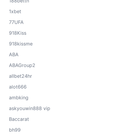
188betth
1xbet
77UFA
918Kiss
918kissme
ABA
ABAGroup2
allbet24hr
alot666
ambking
askyouwin888 vip
Baccarat
bh99