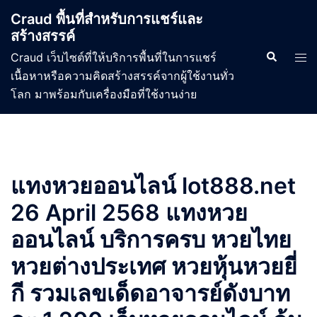
Skip
Craud พื้นที่สำหรับการแชร์และ
to
สร้างสรรค์
content
Search
Tog
Craud เว็บไซต์ที่ให้บริการพื้นที่ในการแชร์
men
เนื้อหาหรือความคิดสร้างสรรค์จากผู้ใช้งานทั่ว
โลก มาพร้อมกับเครื่องมือที่ใช้งานง่าย
แทงหวยออนไลน์ lot888.net
26 April 2568 แทงหวย
ออนไลน์ บริการครบ หวยไทย
หวยต่างประเทศ หวยหุ้นหวยยี่
กี รวมเลขเด็ดอาจารย์ดังบาท