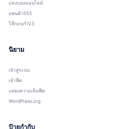
แทงบอลออนไลน์
แพนด้า555
โจ๊กเกอร์123
นิยาม
เข้าสู่ระบบ
เข้าฟีด
แสดงความเห็นฟีด
WordPress.org
ป้ายกำกับ