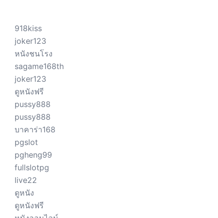
918kiss
joker123
หนังชนโรง
sagame168th
joker123
ดูหนังฟรี
pussy888
pussy888
บาคาร่า168
pgslot
pgheng99
fullslotpg
live22
ดูหนัง
ดูหนังฟรี