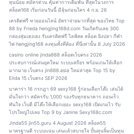
ทุนน้อย สมัครด่วน คุ้มค่าการเดิมพัน ที่สุดในวงการ
สล็อต168 เริ่มก่อนวันนี้ มีลุ้นก่อนใคร 4 ก.ย. 26
เครดิตฟรี หวยออนไลน์ อัตราจ่ายมากที่สุด ของไทย Top
88 by Frieda hengjing168d.com วันเกิดรับเลย 300
กล่องสุ่มเฮงเฮง รับเครดิตฟรี ไลฟ์สด สล็อต ยิงปลา กีฬา
ไพ่ hengjing168 ลงทุนทั้งที่ต้อง ที่นี่เท่านั้น 8 July 2026
casino online jinda888 สล็อตเว็บตรง 2026
ประสบการณ์เล่นยุคใหม่ ระบบเสถียร พร้อมเกมให้เลือก
มากมาย เว็บตรง jin888.asia ใหม่ล่าสุด Top 15 by
Elida 15 เว็บตรง SEP 2026
บาคาร่า 16 กรกฎา 69 sexy168 รู้ก่อนเลือกโต๊ะ เล่นได้
มั่นใจกว่า สมัครรับ 1,000 รองรับทุกธนาคาร ถอนเร็ว
ทันใจ เว็บดี มีโต๊ะให้เลือกเยอะ sexy168 เปิดเกมไว รับ
โปรใหญ่ไปเลย Top 9 by Janine Sexy168c.com
Jinda55 jin55.guru 4 August 2026 สล็อต55
มาตรฐานดี ระบบแน่น เล่นแล้วสบายใจ ปั้นทุนจิ๋มเป็นทุน