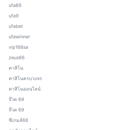
ufa89
ufa9
ufabet
ufawinner
vip168sa
zeus66
คาสิโน
คาสิโนครบวงจร
คาสิโนออนไลน์
จ๊วด 69
จ๊วด 69
ซีเกมส์68