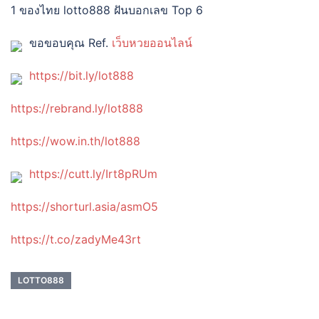
1 ของไทย lotto888 ฝันบอกเลข Top 6
ขอขอบคุณ Ref.
เว็บหวยออนไลน์
https://bit.ly/lot888
https://rebrand.ly/lot888
https://wow.in.th/lot888
https://cutt.ly/Irt8pRUm
https://shorturl.asia/asmO5
https://t.co/zadyMe43rt
LOTTO888