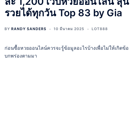
ละ 1,200 เว็บหวยออนไลน์ ลุ้น
รวยได้ทุกวัน Top 83 by Gia
BY
RANDY SANDERS
10 มีนาคม 2025
LOT888
ก่อนซื้อหวยออนไลน์ควรจะรู้ข้อมูลอะไรบ้างเพื่อไม่ให้เกิดข้อ
บกพร่องตามมา