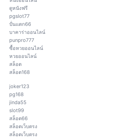
หนังออนไลน์
ดูหนังฟรี
pgslot77
ปั่นแตก66
บาคาร่าออนไลน์
punpro777
ซื้อหวยออนไลน์
หวยออนไลน์
สล็อต
สล็อต168
joker123
pg168
jinda55
slot99
สล็อต66
สล็อตเว็บตรง
สล็อตเว็บตรง