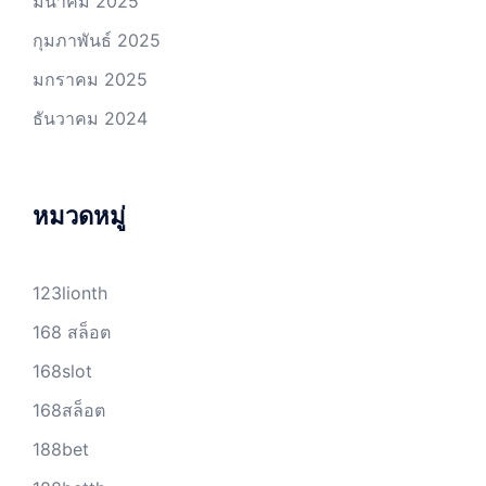
มีนาคม 2025
กุมภาพันธ์ 2025
มกราคม 2025
ธันวาคม 2024
หมวดหมู่
123lionth
168 สล็อต
168slot
168สล็อต
188bet