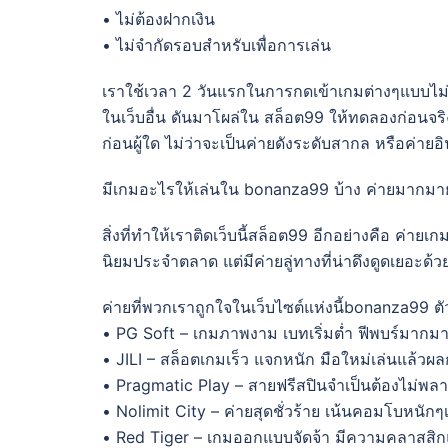
• ไม่ต้องฝากเงิน
• ไม่จำกัดรอบสำหรับเพื่อการเล่น
เราใช้เวลา 2 วันแรกในการกดเข้าเกมต่างๆแบบไม่สมั
ในเว็บอื่น ดันมาโผล่ใน สล็อต99 ให้ทดลองก่อนจริง 
ก่อนผู้ใด ไม่ว่าจะเป็นค่ายดังระดับสากล หรือค่ายอิ
มีเกมอะไรให้เล่นใน bonanza99 บ้าง ค่ายมากมาย
สิ่งที่ทำให้เราติดเว็บนี้สล็อต99 อีกอย่างคือ ค่
นิยมประจำตลาด แต่มีค่ายลู่ทางที่น่าดึงดูดเยอะด้ว
ค่ายที่พวกเราถูกใจในเว็บไซต์แห่งนี้bonanza99 ตั
• PG Soft – เกมภาพงาม เบทเริ่มต่ำ ฟีพบร์มากมาย เ
• JILI – สล็อตเกมเร็ว แจกหนัก มือใหม่เล่นแล้วผล
• Pragmatic Play – สายฟรีสปินจำเป็นต้องไม่พลา
• Nolimit City – ค่ายสุดชั่วร้าย เน้นคอมโบหนั
• Red Tiger – เกมออกแบบจัดจ้า มีความคลาสสิก