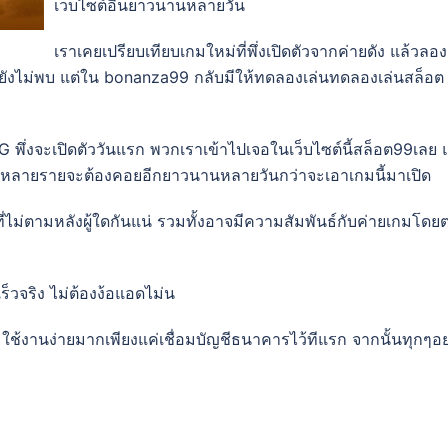
เว็บไซต์อื่นยาวนานหลายวัน
เราเคยเปรียบเทียบเกมใหม่ที่พึ่งเปิดตัวจากค่ายดัง แล้วลอง
ยังไม่พบ แต่ใน bonanza99 กลับมีให้ทดลองเล่นทดลองเล่นสล็อต
G พึ่งจะเปิดตัววันแรก พวกเราเข้าไปเจอในเว็บไซต์นี้สล็อต99เลย 
์ใหญ่หลายรายจะต้องคอยอีกยาวนานหลายวันกว่าจะเอาเกมนี้มาเปิด
ต์ที่ไม่ตามหลังผู้ใดกันแน่ รวมทั้งอาจมีความสัมพันธ์กับค่ายเกมโดย
วจริง ไม่ต้องง้อแอดไม่น
 ใช้งานง่ายมากเพียงแค่เชื่อมบัญชีธนาคารไว้ทีแรก จากนั้นทุกๆอย