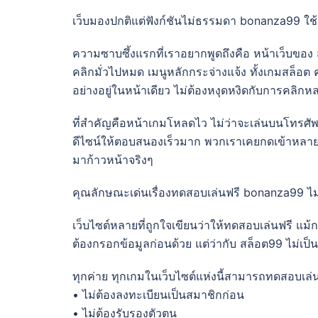
เว็บมองปกติแต่ฟังก์ชันไม่ธรรมดา bonanza99 ใช
ความซาบซึ้งแรกที่เราอยากพูดถึงคือ หน้าเว็บของ
คลิกมั่วไปหมด เมนูหลักกระจ่างแจ้ง ทั้งเกมสล็อต
อย่างอยู่ในหน้าเดียว ไม่ต้องหงุดหงิดกับการคลิกห
ที่สำคัญคือหน้าเกมโหลดไว ไม่ว่าจะเล่นบนโทรศัพ
ดีไซน์ให้ตอบสนองเร็วมาก พวกเราเคยกดเข้าหลายค
มาก้าวหน้าจริงๆ
คุณลักษณะเด่นเรื่องทดสอบเล่นฟรี bonanza99 ไม่ได้
เว็บไซต์หลายที่ถูกใจเขียนว่าให้ทดสอบเล่นฟรี แม้กร
ต้องกรอกข้อมูลก่อนด้วย แต่ว่ากับ สล็อต99 ไม่เป็
ทุกค่าย ทุกเกมในเว็บไซต์แห่งนี้สามารถทดสอบเล่น
• ไม่ต้องลงทะเบียนเป็นสมาชิกก่อน
• ไม่ต้องรับรองตัวตน