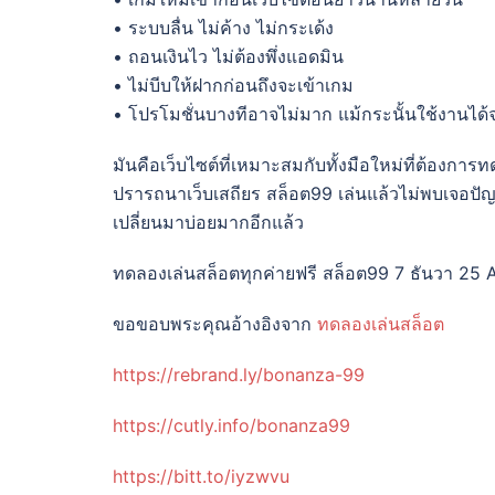
• ระบบลื่น ไม่ค้าง ไม่กระเด้ง
• ถอนเงินไว ไม่ต้องพึ่งแอดมิน
• ไม่บีบให้ฝากก่อนถึงจะเข้าเกม
• โปรโมชั่นบางทีอาจไม่มาก แม้กระนั้นใช้งานได้จ
มันคือเว็บไซต์ที่เหมาะสมกับทั้งมือใหม่ที่ต้องกา
ปรารถนาเว็บเสถียร สล็อต99 เล่นแล้วไม่พบเจอปัญหา 
เปลี่ยนมาบ่อยมากอีกแล้ว
ทดลองเล่นสล็อตทุกค่ายฟรี สล็อต99 7 ธันวา 25 
ขอขอบพระคุณอ้างอิงจาก
ทดลองเล่นสล็อต
https://rebrand.ly/bonanza-99
https://cutly.info/bonanza99
https://bitt.to/iyzwvu