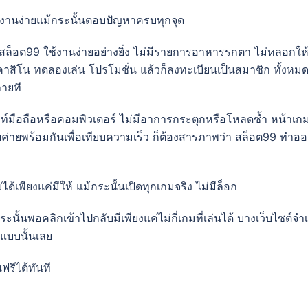
้งานง่ายแม้กระนั้นตอบปัญหาครบทุกจุด
 สล็อต99 ใช้งานง่ายอย่างยิ่ง ไม่มีรายการอาหารรกตา ไม่หลอกให
 คาสิโน ทดลองเล่น โปรโมชั่น แล้วก็ลงทะเบียนเป็นสมาชิก ทั้งหมด
ลายที
ท์มือถือหรือคอมพิวเตอร์ ไม่มีอาการกระตุกหรือโหลดซ้ำ หน้าเก
่ายพร้อมกันเพื่อเทียบความเร็ว ก็ต้องสารภาพว่า สล็อต99 ทำอ
เพียงแค่มีให้ แม้กระนั้นเปิดทุกเกมจริง ไม่มีล็อก
ะนั้นพอคลิกเข้าไปกลับมีเพียงแค่ไม่กี่เกมที่เล่นได้ บางเว็บไซต์จำ
นแบบนั้นเลย
ฟรีได้ทันที