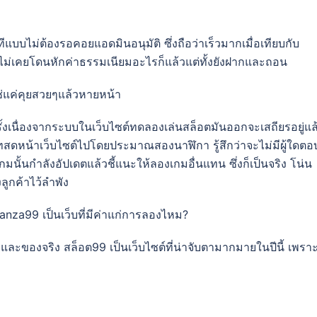
บบไม่ต้องรอคอยแอดมินอนุมัติ ซึ่งถือว่าเร็วมากเมื่อเทียบกับ
ป็นไม่เคยโดนหักค่าธรรมเนียมอะไรก็แล้วแต่ทั้งยังฝากและถอน
่แค่คุยสวยๆแล้วหายหน้า
งเนื่องจากระบบในเว็บไซต์ทดลองเล่นสล็อตมันออกจะเสถียรอยู่แล
ชทสดหน้าเว็บไซต์ไปโดยประมาณสองนาฬิกา รู้สึกว่าจะไม่มีผู้ใดตอ
นั้นกำลังอัปเดตแล้วชี้แนะให้ลองเกมอื่นแทน ซึ่งก็เป็นจริง โน่น
งลูกค้าไว้ลำพัง
nza99 เป็นเว็บที่มีค่าแก่การลองไหม?
และของจริง สล็อต99 เป็นเว็บไซต์ที่น่าจับตามากมายในปีนี้ เพรา