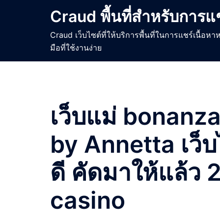
Skip
Craud พื้นที่สำหรับการแ
to
content
Craud เว็บไซต์ที่ให้บริการพื้นที่ในการแชร์เนื้อห
มือที่ใช้งานง่าย
เว็บแม่ bonanz
by Annetta เว็
ดี คัดมาให้แล้
casino