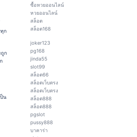
ซื้อหวยออนไลน์
หวยออนไลน์
สล็อต
้
สล็อต168
ทุก
joker123
pg168
มถูก
jinda55
อก
slot99
สล็อต66
สล็อตเว็บตรง
สล็อตเว็บตรง
เป็น
สล็อต888
สล็อต888
pgslot
pussy888
บาคาร่า