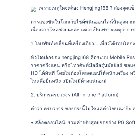
เพราะเหตุใดจะต้อง Hengjing168 ? ส่องจุดแข็
การแข่งขันในโลกเว็บไซต์พนันออนไลน์นั้นสูงมากมา
เนื่องจากโชคช่วยนะคะ แต่ว่าเป็นเพราะเหตุว่าการว
1. โทรศัพท์เคลื่อนที่เครื่องเดียว… เที่ยวได้รอบโลกเ
หัวใจหลักของ hengjing168 คือระบบ Mobile Respo
ราคาครึ่งแสน หรือโทรศัพท์มือถือรุ่นมัธยัสถ์ ขอแ
HD ได้ทันที โดยไม่ต้องโหลดแอปให้หนักเครื่อง 
ไหลคือยืนหนึ่ง สปินไม่มีค้างแน่นอน!
2. บริการครบวงจร (All-in-one Platform)
คำว่า ครบวงจร ของตรงนี้ไม่ใช่แค่คำโฆษณาจ้ะ เ
• สล็อตออนไลน์: รวมค่ายดังสุดยอดอย่าง PG Sof