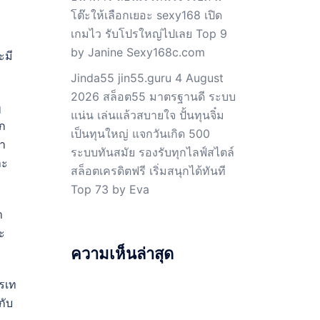
โต๊ะให้เลือกเยอะ sexy168 เปิด
เกมไว รับโปรใหญ่ไปเลย Top 9
ะ
by Janine Sexy168c.com
ะมี
Jinda55 jin55.guru 4 August
2026 สล็อต55 มาตรฐานดี ระบบ
ๆ
แน่น เล่นแล้วสบายใจ ปั้นทุนจิ๋ม
ีก
เป็นทุนใหญ่ แจกวันเกิด 500
หา
ระบบทันสมัย รองรับทุกไลฟ์สไตล์
ละ
สล็อตเครดิตฟรี เริ่มสนุกได้ทันที
Top 73 by Eva
า
ะ
ความเห็นล่าสุด
ารเท
กับ