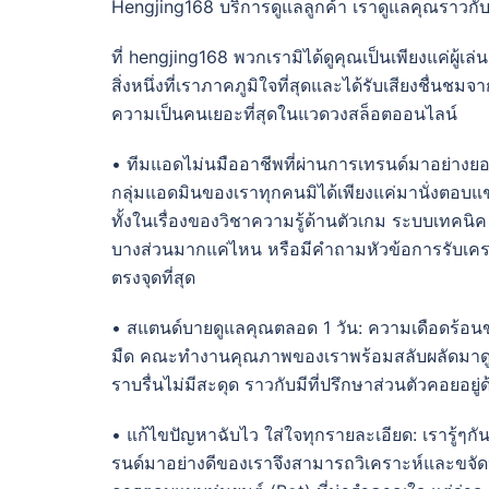
Hengjing168 บริการดูแลลูกค้า เราดูแลคุณราวกั
ที่ hengjing168 พวกเรามิได้ดูคุณเป็นเพียงแค่ผู
สิ่งหนึ่งที่เราภาคภูมิใจที่สุดและได้รับเสียงชื่
ความเป็นคนเยอะที่สุดในแวดวงสล็อตออนไลน์
• ทีมแอดไม่นมืออาชีพที่ผ่านการเทรนด์มาอย่างยอ
กลุ่มแอดมินของเราทุกคนมิได้เพียงแค่มานั่งตอบแ
ทั้งในเรื่องของวิชาความรู้ด้านตัวเกม ระบบเทคนิค
บางส่วนมากแค่ไหน หรือมีคำถามหัวข้อการรับเคร
ตรงจุดที่สุด
• สแตนด์บายดูแลคุณตลอด 1 วัน: ความเดือดร้อนข
มืด คณะทำงานคุณภาพของเราพร้อมสลับผลัดมาดูแล
ราบรื่นไม่มีสะดุด ราวกับมีที่ปรึกษาส่วนตัวคอยอย
• แก้ไขปัญหาฉับไว ใส่ใจทุกรายละเอียด: เรารู้ๆก
รนด์มาอย่างดีของเราจึงสามารถวิเคราะห์และขจัดปั