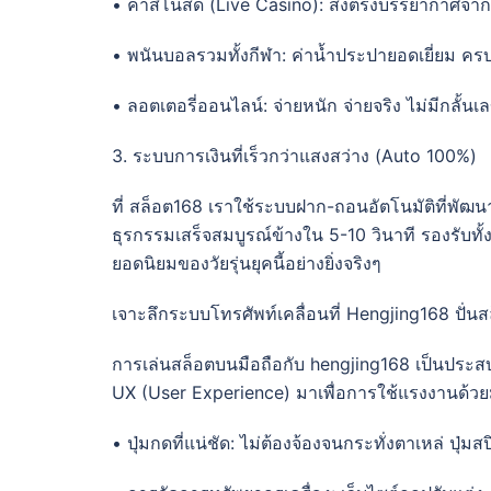
• คาสิโนสด (Live Casino): ส่งตรงบรรยากาศจาก
• พนันบอลรวมทั้งกีฬา: ค่าน้ำประปายอดเยี่ยม ครบท
• ลอตเตอรี่ออนไลน์: จ่ายหนัก จ่ายจริง ไม่มีกลั้นเ
3. ระบบการเงินที่เร็วกว่าแสงสว่าง (Auto 100%)
ที่ สล็อต168 เราใช้ระบบฝาก-ถอนอัตโนมัติที่พัฒนา
ธุรกรรมเสร็จสมบูรณ์ข้างใน 5-10 วินาที รองรับท
ยอดนิยมของวัยรุ่นยุคนี้อย่างยิ่งจริงๆ
เจาะลึกระบบโทรศัพท์เคลื่อนที่ Hengjing168 ปั่นสล็
การเล่นสล็อตบนมือถือกับ hengjing168 เป็นประส
UX (User Experience) มาเพื่อการใช้แรงงานด้วย
• ปุ่มกดที่แน่ชัด: ไม่ต้องจ้องจนกระทั่งตาเหล่ ปุ