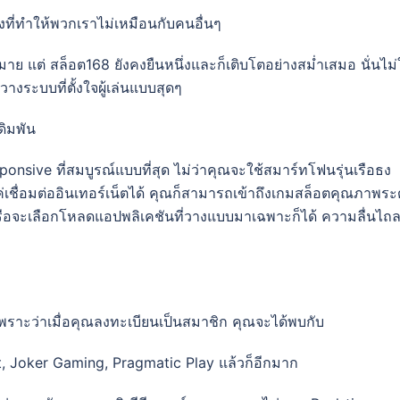
งที่ทำให้พวกเราไม่เหมือนกับคนอื่นๆ
ย แต่ สล็อต168 ยังคงยืนหนึ่งและก็เติบโตอย่างสม่ำเสมอ นั่นไม่
างระบบที่ตั้งใจผู้เล่นแบบสุดๆ
ดิมพัน
nsive ที่สมบูรณ์แบบที่สุด ไม่ว่าคุณจะใช้สมาร์ทโฟนรุ่นเรือธง
ค่เชื่อมต่ออินเทอร์เน็ตได้ คุณก็สามารถเข้าถึงเกมสล็อตคุณภาพระ
หรือจะเลือกโหลดแอปพลิเคชันที่วางแบบมาเฉพาะก็ได้ ความลื่นไถ
พราะว่าเมื่อคุณลงทะเบียนเป็นสมาชิก คุณจะได้พบกับ
t, Joker Gaming, Pragmatic Play แล้วก็อีกมาก