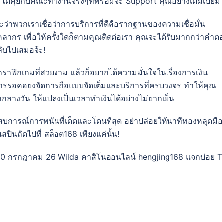
ะได้คุยกับคณะทำงานจริงๆที่พร้อมจะ Support คุณอย่างเต็มเปี่ยม
าพวกเราเชื่อว่าการบริการที่ดีคือรากฐานของความเชื่อมั่น
ากร เพื่อให้ครั้งใดก็ตามคุณติดต่อเรา คุณจะได้รับมากกว่าคำต
ับไปเสมอจ้ะ!
กราฟิกเกมที่สวยงาม แล้วก็อยากได้ความมั่นใจในเรื่องการเงิน
การรอคอยงจัดการถือแบบจัดเต็มและบริการที่ครบวงจร ทำให้คุณ
กลางวัน ให้แปลงเป็นเวลาทำเงินได้อย่างไม่ยากเย็น
ประสบการณ์การพนันที่เด็ดและโดนที่สุด อย่าปล่อยให้นาทีทองหลุดมื
ินถัดไปที่ สล็อต168 เพียงแค่นั้น!
30 กรกฎาคม 26 Wilda คาสิโนออนไลน์ hengjing168 แจกบ่อย 