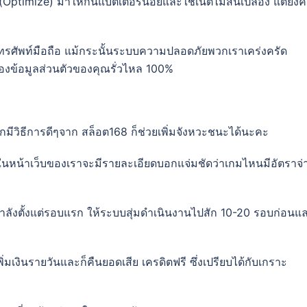
(Optimize) มาให้กินแบตเตอรี่น้อยและใช้เน็ตไม่สิ้นเปลือง แต่ยังค
โทรศัพท์มือถือ แม้กระนั้นระบบความปลอดภัยพวกเราเคร่งครัด
องข้อมูลส่วนตัวของคุณรั่วไหล 100%
หากมีวิธีการดีๆจาก สล็อต168 ก็ช่วยเพิ่มจังหวะชนะได้นะคะ
นหน้าเว็บของเราจะมีรายละเอียดบอกแจ่มชัดว่าเกมไหนมีอัตราจ่
เต็มกำลังตั้งแต่รอบแรก ให้ระบบสุ่มดำเนินงานไปสัก 10-20 รอบก่อนแ
่มเงินรายวันและก็คืนยอดเสีย เครดิตฟรี ซึ่งเปรียบได้กับเกราะ