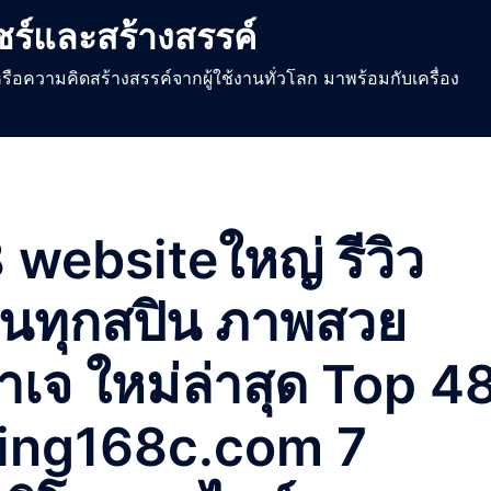
ชร์และสร้างสรรค์
าหรือความคิดสร้างสรรค์จากผู้ใช้งานทั่วโลก มาพร้อมกับเครื่อง
 websiteใหญ่ รีวิว
ลุ้นทุกสปิน ภาพสวย
จำเจ ใหม่ล่าสุด Top 4
jing168c.com 7