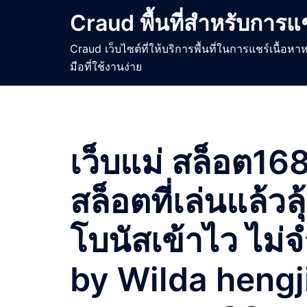
Skip
Craud พื้นที่สำหรับการแ
to
content
Craud เว็บไซต์ที่ให้บริการพื้นที่ในการแชร์เนื้อห
มือที่ใช้งานง่าย
เว็บแม่ สล็อต168
สล็อตที่เล่นแล้ว
โบนัสเข้าไว ไม่
by Wilda heng