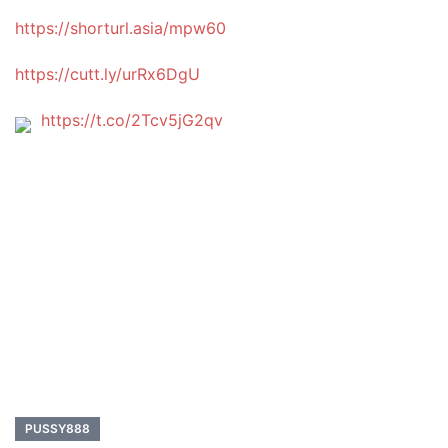
https://shorturl.asia/mpw60
https://cutt.ly/urRx6DgU
https://t.co/2Tcv5jG2qv
PUSSY888