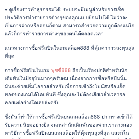
• ดูเรื่องราวทำธุรกรรมได้: ระบบจะมีเมนูสำหรับการเช็ค
ประวัติการทำรายการต่างๆของคุณแบบย้อนไปได้ ไม่ว่าจะ
เป็นการฝากหรือถอนก็ตาม สามารถสำรวจความถูกต้องแน่ใจ
แล้วก็การทำรายการต่างๆของตนได้ตลอดเวลา
แนวทางการซื้อฟรีสปินในเกมสล็อต888 ที่คุ้มค่าการลงทุนสูง
ที่สุด
การซื้อฟรีสปินในเกม
พุซซี่888
ถือเป็นเรื่องปกติสำหรับนัก
เดิมพันในปัจจุบันมากๆครับผม เนื่องจากการซื้อฟรีสปินนั้น
มันจะช่วยเพิ่มโอกาสสำหรับเพื่อการเข้าถึงโบนัสหรือแจ็ค
พอตของเกมได้โดยทันที ซึ่งคุณจะไม่ต้องเสียเวล่ำเวลารอ
คอยแต่อย่างใดเลยล่ะครับ
ซึ่งมันก็ทำให้การซื้อฟรีสปินบนเกมสล็อต888 ปากทางเข้าได้
รับความนิยมอย่างยิ่ง จนเหล่านักเดิมพันของพวกเราต่างมอง
หาวิธีการซื้อฟรีสปินบนเกมสล็อตให้คุ้มทุนสูงที่สุด และก็ใน