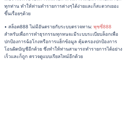
ทุกท่าน ทำให้ท่านทำรายการต่างๆได้ง่ายและก็สะดวกเยอะ
ขึ้นเรื่อยๆด้วย
• สล็อต888 ไม่มีอันตรายกับระบบตรวจทาน:
พุซซี่888
สำหรับเพื่อการทำธุรกรรมทุกหนจะมีระบบระเบียบล็อกเพื่อ
ปกป้องการฉ้อโกงหรือการแฮ็กข้อมูล คุ้มครองปกป้องการ
โอนผิดบัญชีอีกด้วย ซึ่งทำให้ท่านสามารถทำรายการได้อย่าง
เร็วและก็ถูก ตรวจดูแบบเรียลไทม์อีกด้วย