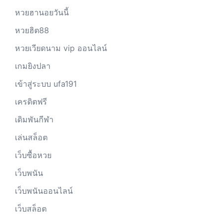
หวยฮานอยวันนี้
หวยฮิต88
หวยเวียดนาม vip ออนไลน์
เกมยิงปลา
เข้าสู่ระบบ ufa191
เครดิตฟรี
เดิมพันกีฬา
เล่นสล็อต
เว็บซื้อหวย
เว็บพนัน
เว็บพนันออนไลน์
เว็บสล็อต