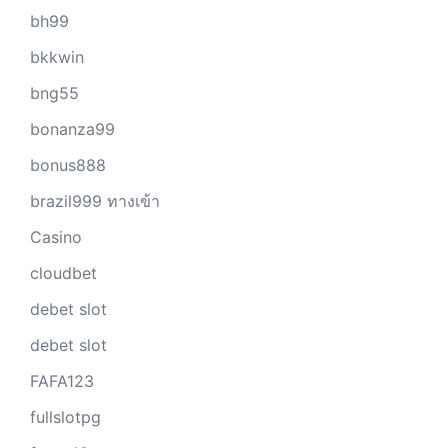
bh99
bkkwin
bng55
bonanza99
bonus888
brazil999 ทางเข้า
Casino
cloudbet
debet slot
debet slot
FAFA123
fullslotpg