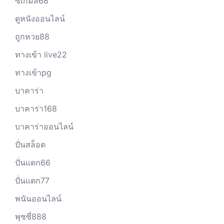
ซีเกมส์68
ดูหนังออนไลน์
ถูกหวย88
ทางเข้า live22
ทางเข้าpg
บาคาร่า
บาคาร่า168
บาคาร่าออนไลน์
ปั่นสล็อต
ปั่นแตก66
ปั่นแตก77
พนันออนไลน์
พุซซี่888