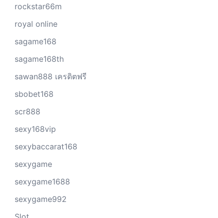
rockstar66m
royal online
sagame168
sagame168th
sawan888 เครดิตฟรี
sbobet168
scr888
sexy168vip
sexybaccarat168
sexygame
sexygame1688
sexygame992
Slot