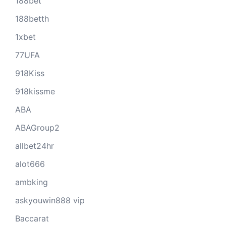
188bet
188betth
1xbet
77UFA
918Kiss
918kissme
ABA
ABAGroup2
allbet24hr
alot666
ambking
askyouwin888 vip
Baccarat