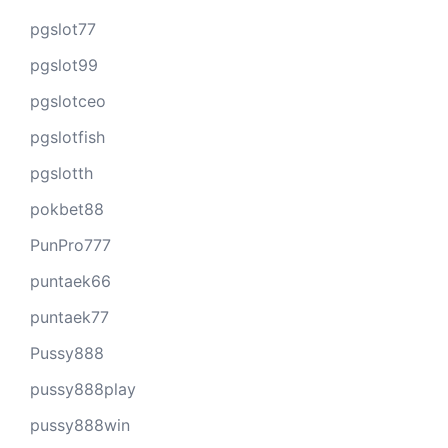
pgslot77
pgslot99
pgslotceo
pgslotfish
pgslotth
pokbet88
PunPro777
puntaek66
puntaek77
Pussy888
pussy888play
pussy888win