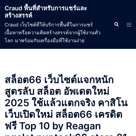
Skip
Craud พื้นที่สำหรับการแชร์และ
to
สร้างสรรค์
content
Search
Tog
Craud เว็บไซต์ที่ให้บริการพื้นที่ในการแชร์
men
เนื้อหาหรือความคิดสร้างสรรค์จากผู้ใช้งานทั่ว
โลก มาพร้อมกับเครื่องมือที่ใช้งานง่าย
สล็อต66 เว็บไซต์แจกหนัก
สูตรลับ สล็อต อัพเดตใหม่
2025 ใช้แล้วแตกจริง คาสิโน
เว็บเปิดใหม่ สล็อต66 เครดิต
ฟรี Top 10 by Reagan