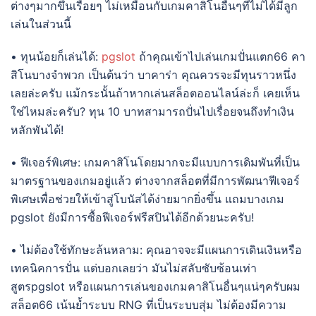
ต่างๆมากขึ้นเรื่อยๆ ไม่เหมือนกับเกมคาสิโนอื่นๆที่ไม่ได้มีลูก
เล่นในส่วนนี้
• ทุนน้อยก็เล่นได้:
pgslot
ถ้าคุณเข้าไปเล่นเกมปั่นแตก66 คา
สิโนบางจำพวก เป็นต้นว่า บาคาร่า คุณควรจะมีทุนราวหนึ่ง
เลยล่ะครับ แม้กระนั้นถ้าหากเล่นสล็อตออนไลน์ล่ะก็ เคยเห็น
ใช่ไหมล่ะครับ? ทุน 10 บาทสามารถปั่นไปเรื่อยจนถึงทำเงิน
หลักพันได้!
• ฟีเจอร์พิเศษ: เกมคาสิโนโดยมากจะมีแบบการเดิมพันที่เป็น
มาตรฐานของเกมอยู่แล้ว ต่างจากสล็อตที่มีการพัฒนาฟีเจอร์
พิเศษเพื่อช่วยให้เข้าสู่โบนัสได้ง่ายมากยิ่งขึ้น แถมบางเกม
pgslot ยังมีการซื้อฟีเจอร์ฟรีสปินได้อีกด้วยนะครับ!
• ไม่ต้องใช้ทักษะล้นหลาม: คุณอาจจะมีแผนการเดินเงินหรือ
เทคนิคการปั่น แต่บอกเลยว่า มันไม่สลับซับซ้อนเท่า
สูตรpgslot หรือแผนการเล่นของเกมคาสิโนอื่นๆแน่ๆครับผม
สล็อต66 เน้นย้ำระบบ RNG ที่เป็นระบบสุ่ม ไม่ต้องมีความ