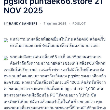
pgslot puntaek66.store 21
NOV 2025
BY
RANDY SANDERS
7 ตุลาคม 2025
PGSLOT
แหล่งรวมเกมสล็อตที่ยอดเยี่ยมในไทย สล็อต66 สล็อตเว็บ
ตรงไม่ผ่านเอเย่นต์ จัดเต็มเกมสล็อตล้นหลาม ลองเลย!
หากเอ่ยถึงการเล่น สล็อต66 ล่ะก็ สมาชิกส่วนมากควร
ต้องรำลึกถึงความมากมายหลายของเกม สล็อต66 ที่พวก
เราเปิดให้บริการอย่างแน่แท้ เพราะคงไม่มีเว็บไซต์ไหนจะส่ง
ตรงเกมสล็อตเยอะมากพอๆกับเว็บตรง pgslot ของเราอีกแล้ว
ล่ะครับผม พวกเราเป็นสล็อตเว็บตรงแท้ 100% ลิขสิทธิ์แท้จาก
ค่ายเกมสุดยอดเยอะมาก จัดเต็มเกม pgslot กว่า 1,000 เกม
สามารถเล่นผ่านมือถือหรือ PC ได้ตามอยาก โปรโมชั่น
เครดิตฟรีเพียบ สมัครแล้วยอมรับได้ในทันที บอกเลยว่า คุณ
จะหาเกมสล็อตเยอะมากมากมายขนาดนี้ที่ไหนมิได้อีกแล้วนะ