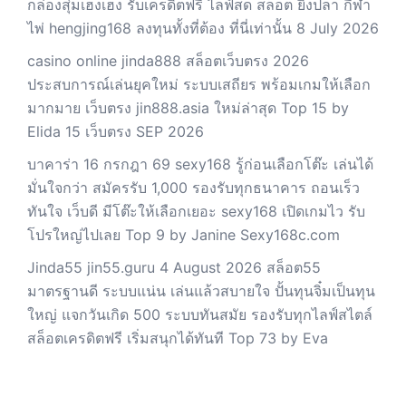
กล่องสุ่มเฮงเฮง รับเครดิตฟรี ไลฟ์สด สล็อต ยิงปลา กีฬา
ไพ่ hengjing168 ลงทุนทั้งที่ต้อง ที่นี่เท่านั้น 8 July 2026
casino online jinda888 สล็อตเว็บตรง 2026
ประสบการณ์เล่นยุคใหม่ ระบบเสถียร พร้อมเกมให้เลือก
มากมาย เว็บตรง jin888.asia ใหม่ล่าสุด Top 15 by
Elida 15 เว็บตรง SEP 2026
บาคาร่า 16 กรกฎา 69 sexy168 รู้ก่อนเลือกโต๊ะ เล่นได้
มั่นใจกว่า สมัครรับ 1,000 รองรับทุกธนาคาร ถอนเร็ว
ทันใจ เว็บดี มีโต๊ะให้เลือกเยอะ sexy168 เปิดเกมไว รับ
โปรใหญ่ไปเลย Top 9 by Janine Sexy168c.com
Jinda55 jin55.guru 4 August 2026 สล็อต55
มาตรฐานดี ระบบแน่น เล่นแล้วสบายใจ ปั้นทุนจิ๋มเป็นทุน
ใหญ่ แจกวันเกิด 500 ระบบทันสมัย รองรับทุกไลฟ์สไตล์
สล็อตเครดิตฟรี เริ่มสนุกได้ทันที Top 73 by Eva