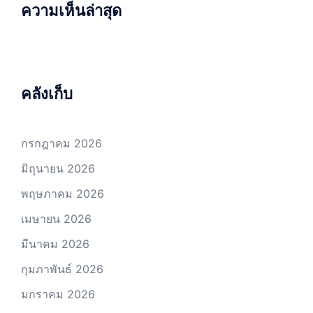
ความเห็นล่าสุด
คลังเก็บ
กรกฎาคม 2026
มิถุนายน 2026
พฤษภาคม 2026
เมษายน 2026
มีนาคม 2026
กุมภาพันธ์ 2026
มกราคม 2026