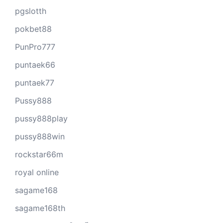
pgslotth
pokbet88
PunPro777
puntaek66
puntaek77
Pussy888
pussy888play
pussy888win
rockstar66m
royal online
sagame168
sagame168th