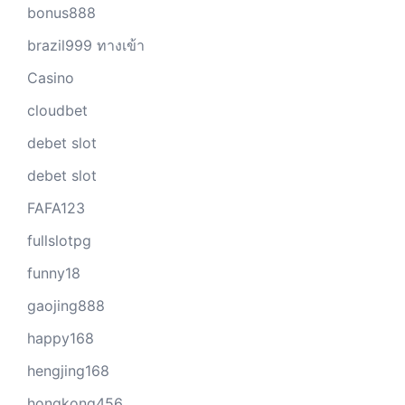
bonus888
brazil999 ทางเข้า
Casino
cloudbet
debet slot
debet slot
FAFA123
fullslotpg
funny18
gaojing888
happy168
hengjing168
hongkong456