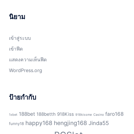
นิยาม
เข้าสู่ระบบ
เข้าฟีด
แสดงความเห็นฟีด
WordPress.org
ป้ายกำกับ
188bet
faro168
188betth
918Kiss
1xbet
918kissme
Casino
happy168
hengjing168
Jinda55
funny18