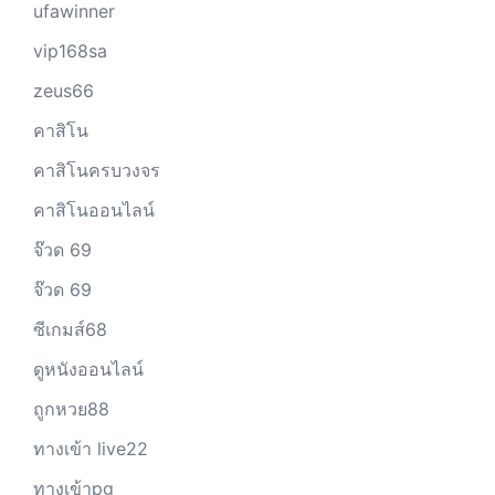
ufawinner
vip168sa
zeus66
คาสิโน
คาสิโนครบวงจร
คาสิโนออนไลน์
จ๊วด 69
จ๊วด 69
ซีเกมส์68
ดูหนังออนไลน์
ถูกหวย88
ทางเข้า live22
ทางเข้าpg